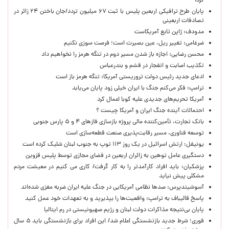
کرد!
پایان طرح ترافیکی اربعین پلیس با ثبت ۶۷ میلیون تردد/جان باختن ۲۴ زائر در
تصادفات اربعینی
مدودف: ژاپن تابع آمریکاست
ضرغامی: تغییر ریل، عین بصیرت است؛ فرصت سوزی نکنیم
محسن رضایی: اجازه باز شدن مسیر دوم در تنگه هرمز را نخواهیم داد
تکذیب اصابت و انفجار در قشم و بندرعباس
ادعای جدید رئیس دولت تروریستی آمریکا: تنگه هرمز باز است
ترامپ: فکر می‌کنم جنگ با ایران خیلی زود پایان می‌یابد
آمریکا تحریم‌های جدیدی علیه کوبا اعمال کرد
احتمالات آینده جنگ ایران و آمریکا چیست ؟
بانک تجارت، تأمین‌کننده مالی پروژه بازسازی فازهای ۴ و ۵ پارس جنوبی
توسعه فناوری، مسیر رقابت‌پذیری صنعت قطعه‌سازی است
یونیفل: ارتش اسرائیل در یک روز ۱۱۳ توپ به جنوب لبنان شلیک کرده است
دستگیری عامل توهین به زائران اربعین در فضای مجازی توسط پلیس قزوین
پزشکیان: باید افراد کارآمدتر را به کار گرفت/ کاری می کنیم در معیشت مردم
مشکلی پیش نیاید
آسوشیتدپرس: صدها نظامی آمریکایی در جنگ علیه ایران ضربه مغزی شده‌اند
پاسخ قالیباف به ترامپ: واقعیت‌ها را بپذیرید و به تعهدات خود عمل کنید
پایان بی‌نتیجه مذاکرات دولت لبنان و رژیم صهیونیستی در رم ایتالیا
فوری؛ شرط جدید بازنشستگی اعلام شد/ این افراد برای بازنشستگی باید ۵ سال