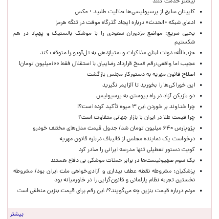
بیشتر خدمت کنند
کاپیتان سابق از پرسپولیسی‌ها حلالیت طلبید + عکس
ادعای شبکه «الحدث» درباره ایجاد گذرگاه موقت در تنگه هرمز
یحیی سریع: مواضع مزدوران سعودی را با موشک بالستیک و پهپاد در هم
شکستیم
حزب‌الله: دولت لبنان مذاکرات و امتیازدهی به تل‌آویو را متوقف کند
عجیب اما واقعی:رقم فسخ قرارداد رضاییان با استقلال فقط ۱۰۰میلیون تومان!
اصلاح قانون مهریه به دستورکار مجلس بازگشت
این خوراکی‌ها را بخورید تا آلزایمر نگیرید
دو بازیکن آزاد در راه پیوستن به پرسپولیس
چرا خداوند بر خوردن این ۳ میوه تأکید کرده است؟!
چرا قیمت طلا در ایران با بازار جهانی متفاوت است؟
پژوپارس ۶۴۰ میلیون تومان شد/ جدول قیمت مدل‌های مختلف خودرو
درخواست یک نماینده مجلس از قالیباف درباره قانون مهریه
کویت دستور تعطیلی تنها مدرسه ایرانی را صادر کرد
یک‌ سوم صهیونیست‌ها در برابر حملات موشکی بی دفاع هستند
پزشکیان: مشروطه نقطه عطف بیداری و آزادی‌خواهی ملت ایران بود/ مشروطه
نخستین تجربه نظام پارلمانی و قانون‌گرایی را در خاورمیانه بود
مردم درباره قیمت بنزین چه می‌گویند؟/ این رقم برای قیمت بنزین منطقی است
بیشتر