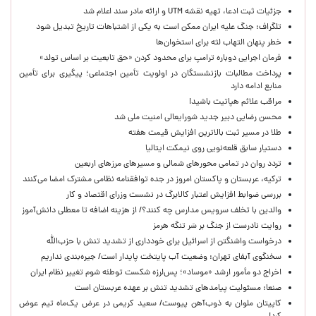
جزئیات ثبت ادعا، تهیه نقشه UTM و ارائه مادر سند اعلام شد
تلگراف: جنگ علیه ایران ممکن است به یکی از اشتباهات تاریخ تبدیل شود
خطر پنهان التهاب لثه برای استخوان‌ها
فرمان اجرایی دوباره ترامپ برای محدود کردن «حق تابعیت بر اساس تولد»
پرداخت مطالبات بازنشستگان در اولویت تأمین اجتماعی؛ پیگیری برای تأمین
منابع ادامه دارد
مراقب علائم هپاتیت باشید!
محسن رضایی دبیر جدید شورایعالی امنیت ملی شد
طلا در مسیر ثبت بالاترین افزایش قیمت هفته
دستیار سابق قلعه‌نویی روی نیمکت ایتالیا
تردد روان در تمامی محورهای شمالی و مسیرهای مرزهای اربعین
ترکیه، عربستان و پاکستان امروز در جده توافقنامه نظامی مشترک امضا می‌کنند
بررسی ضوابط افزایش اعتبار کالابرگ در نشست وزرای اقتصاد و کار
والدین با تخلف سرویس مدارس چه کنند؟/ از هزینه اضافه تا معطلی دانش‌آموز
روایت نادرست از جنگ بر سَر تنگه هرمز
درخواست واشنگتن از اسرائیل برای خودداری از تشدید تنش با حزب‌الله
سخنگوی آبفای تهران: وضعیت آب پایتخت پایدار است/ جیره‌بندی نداریم
اخراج دو مأمور ارشد «موساد»؛ پس‌لرزه شکست توطئه شوم تغییر نظام ایران
صنعا: مسئولیت پیامدهای تشدید تنش بر عهده عربستان است
کاپیتان ملوان به ذوب‌آهن پیوست/ سعید کریمی در عرض یک‌ماه تیم عوض