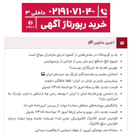
آخرین عناوین
باد و گردوخاک در بخش‌هایی از کشور/ دریای مازندران مواج است
شروع تلخ مدافع تیم ملی پس از جدایی از پرسپولیس
بهترین هدیه به خبرنگاران چیست؟
استایل عجیب و بحث‌برانگیز بازیگر مرد سینمای ایران
پیش‌بینی پاییز پر بارش در ایران؛ لطفا غافلگیر نشوید
قیمت جدید طلا و سکه امروز ۱۶ مردادماه ۱۴۰۵/ جدول
راز دشمنی وزیرخارجه لبنان با ایران / یوسف رجی چه ارتباطی با حزب نزدیک به
اسرائیل دارد؟
بلاتکلیفی پرونده‌های مشاغل سخت/ دولت از بررسی آیین‌نامه خبر داد
قیمت جدید دلار، یورو و سایر ارزها امروز ۱۶ مردادماه ۱۴۰۵/ جدول
افزایش اعتبار کالابرگ الکترونیکی جدی شد/ جزییات جلسه ویژه دولت درباره
افزایش مبلغ کالابرگ
سامانه ضد موشکی لیزری؛ از بلوف سیاسی تا واقعیت میدانی