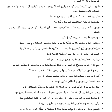
کوییک و تارا + جدول
شهید علی لاریجانی چگونه ردیابی شد؟/ روایت سردار کوثری از نحوه شهادت دبیر
شورای عالی امنیت ملی
ماجرای نصب سنگ مزار اکبر عبدی چیست؟
تکذیب شایعه «معافیت سربازان فراری»
ایران: گسترش زرادخانه سلاح‌های هسته‌ای آمریکا تهدیدی برای کل بشریت
است
باورهای نادرست درباره گرمازدگی
رویترز: تردد کشتی‌ها در تنگه هرمز و باب‌المندب همچنان پایین است
مرزهای ایران زیر ذره‌بین اشراف اطلاعاتی/ مقابله جدی با پدیده قاچاق
خدمات اربعین در مرزها بدون وقفه ادامه دارد
جزئیات فعال‌سازی «کیف پول ایران» اعلام شد
سپاه: ۸ شرور مسلح شاخص و مرتبط گروهک‌های تروریستی دستگیر شدند
آیا هر کس می‌تواند هر سخنی را به رهبر انقلاب نسبت دهد؟
آغاز دور سوم مذاکرات لبنان و رژیم صهیونیستی در رم
مسئله مانایی ایران و اصلاح الگوی توسعه
بغداد: نباید از خاک عراق برای حمله به کشورهای دیگر استفاده کرد
روایت پزشکیان از اقدامات دولت برای معیشت مردم امشب منتشر می‌شود
فرمانده نیروی هوایی ارتش: در دفاع از ایران، جان بر کف خواهیم بود
یکی از دستاوردهای پزشکیان در این دو سال چه بود؟
اسلام‌آباد: رایزنی‌های دیپلماتیک درباره منطقه و تنگه هرمز ادامه دارد