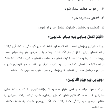
۳. از خواب غفلت بیدار شود؛
۴. گناهان بخشیده شود؛
۵. گذشت و بخشش خداوند شامل حال او شود؛
«اللّهُمَّ اجْعَلْ صِیامِی فِیهِ صِیامَ الصَّائِمِینَ»
روزه حقیقی روزه‌ای است که ثمره آن فقط تحمل گرسنگی و تشنگی نباشد
بلکه انسان زبان را از دروغ نگه دارد، چشم را از دیدن هر چه حرام است
بپوشاند، دعوا و منازعه را ترک نماید، حسادت ننماید، غیبت نکند، غضبناک
نباشد، ترک دشمنی نماید، آزار و اذیت دیگران نکند و در کارهای خیر و
عبادی و نوافل سستی ننماید تا روزه‌اش وسیله قرب به سوی خدا باشد.
«وَقِیامِی فِیهِ قِیامَ الْقائِمِینَ»
عبادت مرا عبادت واقعی قرار بده و شب‌زنده‌داریم را شب زنده داری
حقیقی قرار بده که نتیجه‌اش تحمل بیداری شب نباشد بلکه رسیدن به
مقام عبودیت و بندگی خدا باشد که اگر این‌طور شود، به هدف خلقت
رسیده‌ایم.