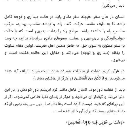
دیدار می‌کنی)
انسان در حال سفر، هرچند سفر مادی باید در حالت بیداری و توجه کامل
باشد تا به طرف مقصد حرکت کند. زاد و توشه مناسب بردارد، مرکب
مناسبِ راه را داشته باشد، موانع راه را بداند. بدیهی است که با حالت
خواب‌آلودگی و بی‌توجهی و غفلت، سفرهای مادی سرانجام ندارد، چه رسد
به سفر معنوی به سوی حق. به خاطر همین اهل معرفت، اولین مقام سلوک
را یقظه (بیداری و توجه) می‌دانند و مقابل این حالت غفلت است و
بی‌خبری.
در قرآن کریم غفلت از منکرات شمرده شده است.سوره اعراف آیه ۲۰۵
می‌فرماید: وَ لاَ تَکُنْ مِنَ الْغَافِلِینَ (و هرگز از غافلان مباش)
باید از غفلت دور بود. انسان غافل مانند کرم ابریشم دورِ خودش را در این
دنیا می‌تند و گرفتار آن می‌شود و دیگر از زندان دنیا خلاص نمی‌شود. اگر از
این پیله‌ای که خود درست کرده است رها نشود، از بین می‌رود، بدون اینکه
به نتیجه‌ای برسد که برای آن خلق شده است.
«وَهَبْ لِی جُرْمِی فِیهِ یَا إِلهَ الْعالَمِینَ»