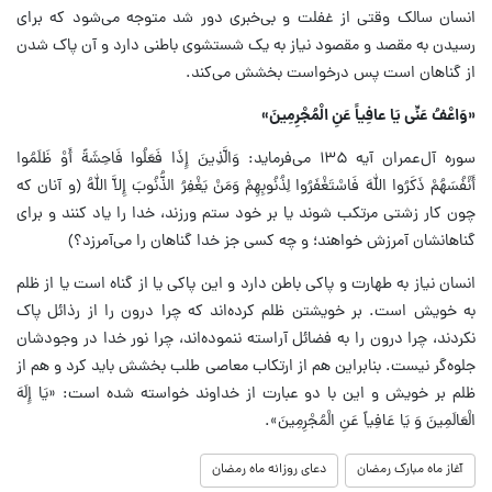
انسان سالک وقتی از غفلت و بی‌خبری دور شد متوجه می‌شود که برای
رسیدن به مقصد و مقصود نیاز به یک شستشوی باطنی دارد و آن پاک شدن
از گناهان است پس درخواست بخشش می‌کند.
«وَاعْفُ عَنِّی یَا عافِیاً عَنِ الْمُجْرِمِینَ»
سوره آل‌عمران آیه ۱۳۵ می‌فرماید: وَالَّذِینَ إِذَا فَعَلُوا فَاحِشَةً أَوْ ظَلَمُوا
أَنْفُسَهُمْ ذَکَرُوا اللهَ فَاسْتَغْفَرُوا لِذُنُوبِهِمْ وَمَنْ یَغْفِرُ الذُّنُوبَ إِلاَّ اللهُ (و آنان که
چون کار زشتی مرتکب شوند یا بر خود ستم ورزند، خدا را یاد کنند و برای
گناهانشان آمرزش خواهند؛ و چه کسی جز خدا گناهان را می‌آمرزد؟)
انسان نیاز به طهارت و پاکی باطن دارد و این پاکی یا از گناه است یا از ظلم
به خویش است. بر خویشتن ظلم کرده‌اند که چرا درون را از رذائل پاک
نکردند، چرا درون را به فضائل آراسته ننموده‌اند، چرا نور خدا در وجودشان
جلوه‌گر نیست. بنابراین هم از ارتکاب معاصی طلب بخشش باید کرد و هم از
ظلم بر خویش و این با دو عبارت از خداوند خواسته شده است: «یَا إِلَهَ
الْعَالَمِینَ وَ یَا عَافِیاً عَنِ الْمُجْرِمِینَ».
آغاز ماه مبارک رمضان
دعای روزانه ماه رمضان