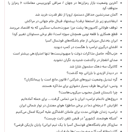
آخرین وضعیت بازار رمزارزها در جهان / صرافی کوین‌بیس معاملات ۶ رمزارز را
متوقف کرد
آلمان صدرنشین حداقل دستمزد اروپا از نظر قدرت خرید شد
اینفانتینو زیر بار استعفا نرفت/ پیشنهاد فینال جام جهانی در مراکش
توقف طولانی کامیون‌ها پشت مرز؛ صورت‌حساب سنگینی که به اقتصاد می‌رسد
قطع همکاری با قلعه نویی همچنان سوژه است/ نظر برخی مسئولان تغییر کرد!
ایران به‌دنبال میزبانی از جام باشگاه‌های فوتسال آسیا
افشای درگیری ترامپ با هگست در کمپ دیوید
حزب‌الله: حاصل مذاکرات دولت با صهیونیست‌ها تنها امتیازدهی‌ بیشتر است
صدای انفجار در پاکدشت شنیدید نگران نشوید
کالابرگ سه دهک مشمول شارژ شد
در دیدار الزیدی با بارزانی چه گذشت؟
گره تبدیل وضعیت نیروهای شرکتی / قانون مانع است یا پیمانکاران؟
ونس: ایرانی‌ها طرف بسیار دشواری برای مذاکره هستند
چرا تابستان فصل محبوب میکروب‌هاست؟
دروغ‌های ناتمام ترامپ: ایران با من تماس گرفت... برای حمله آماده‌ایم
افزایش ۲ درجه‌ای دما در برخی مناطق/ هوای معتدل در نوار شمالی ایران
ترامپ: زندان طولانی مدت برای عاملان افشاگری‌ علیه آمریکا اعمال می‌کنیم
"شبکه هوشمند کشوری" در قبض تلفن ثابت چیست؟
سازوکار جام باشگاه‌های فوتسال آسیا با یک تیم ایرانی/ پایان بازیکن قرضی؟
کلان‌توطئه آمریکا و صهیونیست‌ها علیه ایران