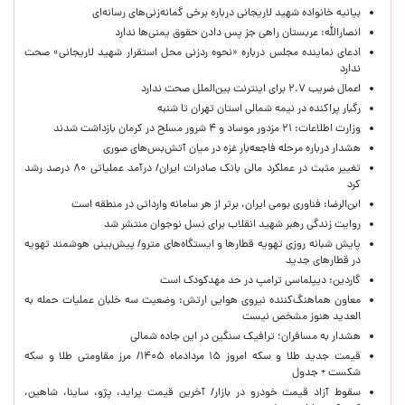
بیانیه خانواده شهید لاریجانی درباره برخی گمانه‌زنی‌های رسانه‌ای
انصارالله: عربستان راهی جز پس دادن حقوق یمنی‌ها ندارد
ادعای نماینده مجلس درباره «نحوه ردزنی محل استقرار شهید لاریجانی» صحت
ندارد
اعمال ضریب ۲.۷ برای اینترنت بین‌الملل صحت ندارد
رگبار پراکنده در نیمه شمالی استان تهران تا شنبه
وزارت اطلاعات: ۲۱ مزدور موساد و ۴ شرور مسلح در کرمان بازداشت شدند
هشدار درباره مرحله فاجعه‌بار غزه در میان آتش‌بس‌های صوری
تغییر مثبت در عملکرد مالی بانک صادرات ایران/ درآمد عملیاتی ۸۰ درصد رشد
کرد
ابن‌الرضا: فناوری بومی ایران، برتر از هر سامانه وارداتی در منطقه است
روایت زندگی رهبر شهید انقلاب برای نسل نوجوان منتشر شد
پایش شبانه روزی تهویه قطارها و ایستگاه‌های مترو/ پیش‌بینی هوشمند تهویه
در قطارهای جدید
گاردین: دیپلماسی ترامپ در حد مهدکودک است
معاون هماهنگ‌کننده نیروی هوایی ارتش: وضعیت سه خلبان عملیات حمله به
العدید هنوز مشخص نیست
هشدار به مسافران؛ ترافیک سنگین در این جاده شمالی
قیمت جدید طلا و سکه امروز ۱۵ مردادماه ۱۴۰۵/ مرز مقاومتی طلا و سکه
شکست + جدول
سقوط آزاد قیمت خودرو در بازار/ آخرین قیمت پراید، پژو، ساینا، شاهین،