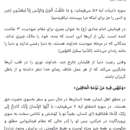
سوره ذاریات آیه ۵۶ می‌فرماید: وَ مَا خَلَقْتُ الْجِنَّ وَالإِنْسَ إِلاَّ لِیَعْبُدُونِ (جن
و انس را جز برای اینکه مرا بپرستند نیافریدیم)
در فرمایش امام صادق (ع) به عنوان بصری برای مقام عبودیت، ۳ علامت
آمده است. یکی از آن‌ها این است که بنده، خود را مالک چیزی نداند.
بندگانی که در مرحله عبودیت خداوند هستند، به دنیا رغبتی ندارند و دنیا را
مانند زندان می‌دانند (الدُنیا سِجْنُ المُؤمِن)
وقتی رغبت دنیا از قلبشان خارج شد، خداوند نوری را در قلب آن‌ها
جایگزین می‌کند که از هر عمل خلاف رضای خدا تنفر داشته و از باطل
گریزان باشند.
«وَنَبِّهْنِی فِیهِ عَنْ نَوْمَةِ الْغافِلِینَ»
در منطق اهل ایمان، همه انسان‌ها در حال سیر و سفر به‌سوی حضرت حق
هستند. در سوره انشقاق آیه ۶ می‌فرماید: یَا أَیُّهَا الإِنْسَانُ إِنَّکَ کَادِحٌ إِلَی
رَبِّکَ کَدْحًا فَمُلاَقِیهِ (ای انسان، یقیناً تو با کوشش و تلاشی سخت به سوی
پروردگارت در حرکتی، پس او را [در حالی که مقام فرمانروایی مطلق و
حکومت بر همه چیز ویژه اوست و هیچ حکومتی در برابرش وجود ندارد]