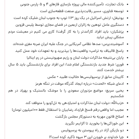
بانک تجارت، تأمین‌کننده مالی پروژه بازسازی فازهای ۴ و ۵ پارس جنوبی
توسعه فناوری، مسیر رقابت‌پذیری صنعت قطعه‌سازی است
یونیفل: ارتش اسرائیل در یک روز ۱۱۳ توپ به جنوب لبنان شلیک کرده است
دستگیری عامل توهین به زائران اربعین در فضای مجازی توسط پلیس قزوین
پزشکیان: باید افراد کارآمدتر را به کار گرفت/ کاری می کنیم در معیشت مردم
مشکلی پیش نیاید
آسوشیتدپرس: صدها نظامی آمریکایی در جنگ علیه ایران ضربه مغزی شده‌اند
پاسخ قالیباف به ترامپ: واقعیت‌ها را بپذیرید و به تعهدات خود عمل کنید
پایان بی‌نتیجه مذاکرات دولت لبنان و رژیم صهیونیستی در رم ایتالیا
فوری؛ شرط جدید بازنشستگی اعلام شد/ این افراد برای بازنشستگی باید ۵ سال
بیشتر خدمت کنند
کاپیتان سابق از پرسپولیسی‌ها حلالیت طلبید + عکس
ادعای شبکه «الحدث» درباره ایجاد گذرگاه موقت در تنگه هرمز
یحیی سریع: مواضع مزدوران سعودی را با موشک بالستیک و پهپاد در هم
شکستیم
حزب‌الله: دولت لبنان مذاکرات و امتیازدهی به تل‌آویو را متوقف کند
عجیب اما واقعی:رقم فسخ قرارداد رضاییان با استقلال فقط ۱۰۰میلیون تومان!
اصلاح قانون مهریه به دستورکار مجلس بازگشت
این خوراکی‌ها را بخورید تا آلزایمر نگیرید
دو بازیکن آزاد در راه پیوستن به پرسپولیس
چرا خداوند بر خوردن این ۳ میوه تأکید کرده است؟!