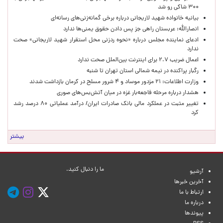
۳۰۰ شاکی رو شد
بیانیه خانواده شهید لاریجانی درباره برخی گمانه‌زنی‌های رسانه‌ای
انصارالله: عربستان راهی جز پس دادن حقوق یمنی‌ها ندارد
ادعای نماینده مجلس درباره «نحوه ردزنی محل استقرار شهید لاریجانی» صحت
ندارد
اعمال ضریب ۲.۷ برای اینترنت بین‌الملل صحت ندارد
رگبار پراکنده در نیمه شمالی استان تهران تا شنبه
وزارت اطلاعات: ۲۱ مزدور موساد و ۴ شرور مسلح در کرمان بازداشت شدند
هشدار درباره مرحله فاجعه‌بار غزه در میان آتش‌بس‌های صوری
تغییر مثبت در عملکرد مالی بانک صادرات ایران/ درآمد عملیاتی ۸۰ درصد رشد
کرد
بیشتر
ما را دنبال کنید.
آرشیو
آخرین خبرها
ارتباط با ما
درباره ما
پیوندها