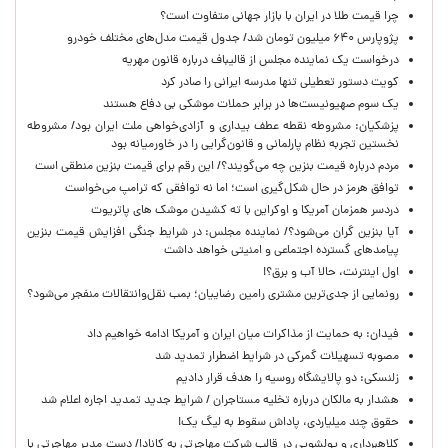
چرا قیمت طلا در ایران با بازار جهانی متفاوت است؟
پژوپارس ۶۴۰ میلیون تومان شد/ جدول قیمت مدل‌های مختلف خودرو
درخواست یک نماینده مجلس از قالیباف درباره قانون مهریه
کویت دستور تعطیلی تنها مدرسه ایرانی را صادر کرد
یک‌ سوم صهیونیست‌ها در برابر حملات موشکی بی دفاع هستند
پزشکیان: مشروطه نقطه عطف بیداری و آزادی‌خواهی ملت ایران بود/ مشروطه
نخستین تجربه نظام پارلمانی و قانون‌گرایی را در خاورمیانه بود
مردم درباره قیمت بنزین چه می‌گویند؟/ این رقم برای قیمت بنزین منطقی است
توافق هرمز در حال شکل‌گیری است؛ اما نه توافقی که ترامپ می‌خواست
دردسر همزمان آمریکا و اوکراین با ته کشیدن موشک های پاتریوت
آیا بنزین گران می‌شود؟/ نماینده مجلس: در شرایط جنگی افزایش قیمت بنزین
پیامدهای گسترده اجتماعی و امنیتی خواهد داشت
اول اینترنت، حالا آب و برق؟!
رونمایی از جدی‌ترین مشتری رامین رضاییان؛ بمب نقل‌وانتقالات منفجر می‌شود؟
فیدان: به حمایت از مذاکرات میان ایران و آمریکا ادامه خواهیم داد
مصوبه تسهیلات گمرکی در شرایط اضطرار تمدید شد
زلنسکی: دو پالایشگاه روسیه را هدف قرار دادیم
هشدار به مالکان درباره تخلیه مستاجران / شرایط جدید تمدید اجاره اعلام شد
حقوق چند میلیاردی، پاداش سقوط به لیگ یک!
کلاهبرداری و پولشویی در قالب شرکت مهاجرتی به کانادا/ دست مدیر مهاجرتی با