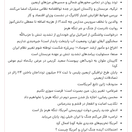
تردد روان در تمامی محورهای شمالی و مسیرهای مرزهای اربعین
ترکیه، عربستان و پاکستان امروز در جده توافقنامه نظامی مشترک امضا می‌کنند
بررسی ضوابط افزایش اعتبار کالابرگ در نشست وزرای اقتصاد و کار
والدین با تخلف سرویس مدارس چه کنند؟/ از هزینه اضافه تا معطلی دانش‌آموز
روایت نادرست از جنگ بر سَر تنگه هرمز
درخواست واشنگتن از اسرائیل برای خودداری از تشدید تنش با حزب‌الله
سخنگوی آبفای تهران: وضعیت آب پایتخت پایدار است/ جیره‌بندی نداریم
اخراج دو مأمور ارشد «موساد»؛ پس‌لرزه شکست توطئه شوم تغییر نظام ایران
صنعا: مسئولیت پیامدهای تشدید تنش بر عهده عربستان است
کاپیتان ملوان به ذوب‌آهن پیوست/ سعید کریمی در عرض یک‌ماه تیم عوض
کرد!
پایان طرح ترافیکی اربعین پلیس با ثبت ۶۷ میلیون تردد/جان باختن ۲۴ زائر در
تصادفات اربعینی
مدودف: ژاپن تابع آمریکاست
ضرغامی: تغییر ریل، عین بصیرت است؛ فرصت سوزی نکنیم
محسن رضایی: اجازه باز شدن مسیر دوم در تنگه هرمز را نخواهیم داد
تکذیب اصابت و انفجار در قشم و بندرعباس
ادعای جدید رئیس دولت تروریستی آمریکا: تنگه هرمز باز است
ترامپ: فکر می‌کنم جنگ با ایران خیلی زود پایان می‌یابد
آمریکا تحریم‌های جدیدی علیه کوبا اعمال کرد
احتمالات آینده جنگ ایران و آمریکا چیست ؟