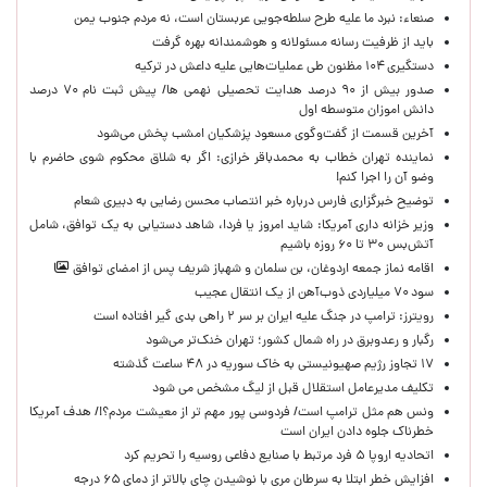
صنعاء: نبرد ما علیه طرح سلطه‌جویی عربستان است، نه مردم جنوب یمن
باید از ظرفیت رسانه مسئولانه و هوشمندانه بهره گرفت
دستگیری ۱۰۴ مظنون طی عملیات‌هایی علیه داعش در ترکیه
صدور بیش از ۹۰ درصد هدایت تحصیلی نهمی ها/ پیش ثبت نام ۷۰ درصد
دانش اموزان متوسطه اول
آخرین قسمت از گفت‌وگوی مسعود پزشکیان امشب پخش می‌شود
نماینده تهران خطاب به محمدباقر خرازی: اگر به شلاق محکوم شوی حاضرم با
وضو آن را اجرا کنم!
توضیح خبرگزاری فارس درباره خبر انتصاب محسن رضایی به دبیری شعام
وزیر خزانه داری آمریکا: شاید امروز یا فردا، شاهد دستیابی به یک توافق، شامل
آتش‌بس ۳۰ تا ۶۰ روزه باشیم
اقامه نماز جمعه اردوغان، بن ‌سلمان و شهباز شریف پس از امضای توافق
سود ۷۰ میلیاردی ذوب‌آهن از یک انتقال عجیب
رویترز: ترامپ در جنگ علیه ایران بر سر ۲ راهی بدی گیر افتاده است
رگبار و رعدوبرق در راه شمال کشور؛ تهران خنک‌تر می‌شود
۱۷ تجاوز رژیم صهیونیستی به خاک سوریه در ۴۸ ساعت گذشته
تکلیف مدیرعامل استقلال قبل از لیگ مشخص می شود
ونس هم مثل ترامپ است/ فردوسی پور مهم تر از معیشت مردم؟!/ هدف آمریکا
خطرناک جلوه دادن ایران است
اتحادیه اروپا ۵ فرد مرتبط با صنایع دفاعی روسیه را تحریم کرد
افزایش خطر ابتلا به سرطان مری با نوشیدن چای بالاتر از دمای ۶۵ درجه