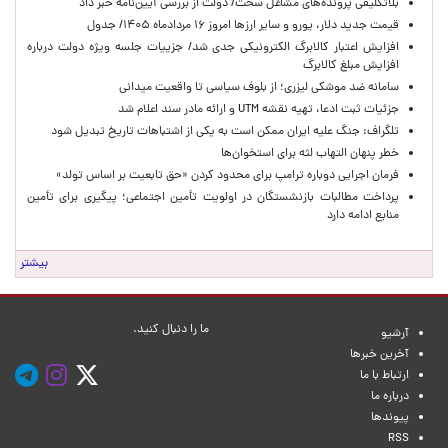
بلاتکلیفی پرونده‌های مشاغل سخت/ دولت از بررسی آیین‌نامه خبر داد
قیمت جدید دلار، یورو و سایر ارزها امروز ۱۶ مردادماه ۱۴۰۵/ جدول
افزایش اعتبار کالابرگ الکترونیکی جدی شد/ جزییات جلسه ویژه دولت درباره
افزایش مبلغ کالابرگ
سامانه ضد موشکی لیزری؛ از بلوف سیاسی تا واقعیت میدانی
جزئیات ثبت ادعا، تهیه نقشه UTM و ارائه مادر سند اعلام شد
تلگراف: جنگ علیه ایران ممکن است به یکی از اشتباهات تاریخ تبدیل شود
خطر پنهان التهاب لثه برای استخوان‌ها
فرمان اجرایی دوباره ترامپ برای محدود کردن «حق تابعیت بر اساس تولد»
پرداخت مطالبات بازنشستگان در اولویت تأمین اجتماعی؛ پیگیری برای تأمین
منابع ادامه دارد
بیشتر
ما را دنبال کنید.
آرشیو
آخرین خبرها
ارتباط با ما
درباره ما
پیوندها
RSS