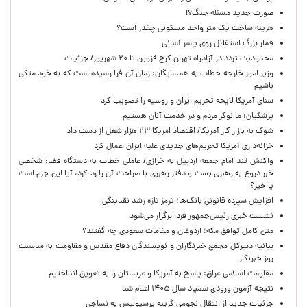
صورت جدید مسئله جنگ؟!
هزینه ساخت یک متر واحد مسکونی چقدر است؟
قمار بزرگ استقلال روی یاسر آسانی
محدودیت تردد در آزادراه تهران کرج قزوین تا ۲۰ شهریور/ جزئیات
وزیر امور خارجه خطاب به همسایگان: زمان آن فرا رسیده است که به خود متکی
باشیم
سنای آمریکا لایحه تحریم ایران و روسیه را تصویب کرد
پزشکیان: ما نوکر مردم و در خدمت آنان هستیم
شوک به بازار کار آمریکا/ اقتصاد امریکا ۲۳ هزار شغل از دست داد
خزانه‌داری آمریکا تحریم‌های جدیدی علیه ایران اعمال کرد
واکنش تند امام جمعه اردبیل به خرازی/ عاملی خطاب به دستگاه قضا: شخصی
خبر دروغ به رهبری بست و دفتر رهبری با صراحت آن را رد کرد، آیا این جرم است
یا خیر؟
افزایش سپرده قانونی بانک‌ها؛ ترمز تازه رشد نقدینگی
نشست خبری رئیس‌جمهور فردا برگزار می‌شود
متن کامل توافق مکه؛ اردوغان و مقامات سعودی چه گفتند؟
بیانیه دبیرکل مجمع خبرنگاران و نویسندگان دفاع مقدس و مقاومت به مناسبت
روز خبرنگار
مقاومت اسلامی عراق: پاسخ به آمریکا و عربستان را به تعویق انداختیم
نتیجه آزمون ورودی سمپاد سال ۱۴۰۵ اعلام شد
جزئیات جدید از انتقال نجومی گزینه پرسپولیس به نساجی