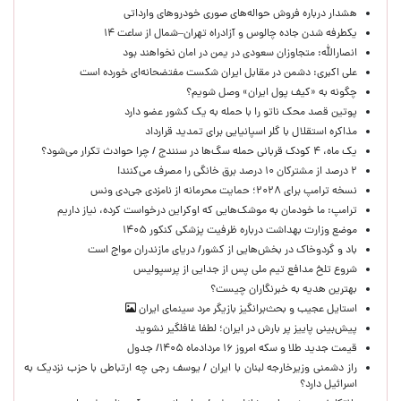
هشدار درباره فروش حواله‌های صوری خودروهای وارداتی
یکطرفه شدن جاده چالوس و آزادراه تهران–شمال از ساعت ۱۴
انصارالله: متجاوزان سعودی در یمن در امان نخواهند بود
علی اکبری: دشمن در مقابل ایران شکست مفتضحانه‌ای خورده است
چگونه به «کیف پول ایران» وصل شویم؟
پوتین قصد محک ناتو را با حمله به یک کشور عضو دارد
مذاکره استقلال با گلر اسپانیایی برای تمدید قرارداد
یک ماه، ۴ کودک قربانی حمله سگ‌ها در سنندج / چرا حوادث تکرار می‌شود؟
۲ درصد از مشترکان ۱۰ درصد برق خانگی را مصرف می‌کنند!
نسخه ترامپ برای ۲۰۲۸؛ حمایت محرمانه از نامزدی جی‌دی ونس
ترامپ: ما خودمان به موشک‌هایی که اوکراین درخواست کرده، نیاز داریم
موضع وزارت بهداشت درباره ظرفیت پزشکی کنکور ۱۴۰۵
باد و گردوخاک در بخش‌هایی از کشور/ دریای مازندران مواج است
شروع تلخ مدافع تیم ملی پس از جدایی از پرسپولیس
بهترین هدیه به خبرنگاران چیست؟
استایل عجیب و بحث‌برانگیز بازیگر مرد سینمای ایران
پیش‌بینی پاییز پر بارش در ایران؛ لطفا غافلگیر نشوید
قیمت جدید طلا و سکه امروز ۱۶ مردادماه ۱۴۰۵/ جدول
راز دشمنی وزیرخارجه لبنان با ایران / یوسف رجی چه ارتباطی با حزب نزدیک به
اسرائیل دارد؟