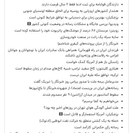
دارندگان قولنامه برای ثبت ادعا فقط ۲ سال فرصت دارند
هشدار کشورهای اروپایی به روسیه برای الحاق منطقه اوستیای جنوبی
پزشکیان‌: بهترین زمان برای دستیابی به توافق شرایط کنونی است
ویدیو/ بررسی جایگاه و مشکلات رسانه در وضعیت کنونی کشور
رویترز: عربستان ۸۶ درصد از موشک‌های پاتریوت خود را استفاده کرده است
سایه سیاه یک رانت در صنعت خودروسازی
خبرنگار را از میان پرونده‌های کیفری شناختم!
​فرزندان ایران در راه قهرمانی/ همراهی بانک صادرات ایران با نوجوانان و جوانان
اعزامی به رقابت‌های وزنه‌برداری تاشکند
زلنسکی باز هم از آمریکا کمک خواست
هیلاری کلینتون: کاخ سفید ترامپ شبیه کاخ‌های صدام در زمان سقوط است
ترکیه: توافق مکه علیه ایران نیست
مدیرعامل بیمه ملت با صدور پیامی روز خبرنگار را تبریک گفت
رسانه‌های ایران در بن‌بست اعتماد/ از شهروندخبرنگار تا باج‌نیوزها
سقوط آسانسور در میدان آرژانتین/ ۹ نفر مصدوم شدند
می‌خواهیم به کجا برسیم؟
علت اصلی آلودگی هوای تهران در روزهای اخیر چه بود؟
پزشکیان: آمریکا استعمارگر و قاتل است
حمله به یک کشتی متعلق به شرکت نفت ابوظبی (ادنوک)
رسانه رکن حکمرانی کارآمد است