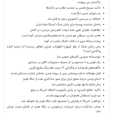
پاکستان می پیوندد
تاکید صریح همتی بر تشدید نظارت بر بانک‌ها
پدر لیونل مسی درگذشت
اختلاف بر سر زمین کشاورزی منجر به قتل شد
راه‌حل نماینده روسیه برای پایان جنگ آمریکا علیه ایران
تظاهرات هزاران نفری علیه دولت «فردریش مرتس» در آلمان
هانتر بایدن: سرطان جو بایدن به استخوان‌هایش سرایت کرده است
روایت رسانه عبری از دخالت آشکار ترامپ در کوبا
زمان پایان جنگ از نظر کیهان/ اظهارات خرازی اتفاقی نیست/ آیا سایپا آماده
واگذاری است؟
موسیمانه سرمربی آفریقای جنوبی شد
یک فوتی و ۱۱ مسموم بر اثر مصرف مشروبات الکلی در نیشابور
ناگفته‌های قربانزاده از واگذاری ۱۲ درصد هلدینگ خلیج فارس
قتل هولناک مداح سرشناس پس از ربوده شدن؛ عاملان جنایت دستگیر شدند
ادعای ونس درباره مجوز ایران برای عبور حداکثری نفت از تنگه هرمز
زمان اعلام نتایج نهایی دکتری مشخص شد
تأکید «فالح الزیدی» بر پایان مأموریت ائتلاف آمریکا در عراق
دو خرید استقلال همچنان در آلومینیوم ماندند
ذوالقدر: آمریکا تا رفتارش را تصحیح نکند تنگه هرمز باز نخواهد شد
عمان: مذاکرات درباره ترتیبات دریانوردی در تنگه هرمز در فضای مثبت جریان
دارد