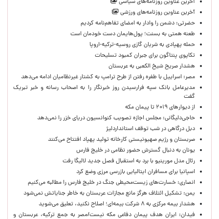
آخرین عناوین روزنامه‌های سیاسی
آخرین عناوین روزنامه‌های ورزشی
حضرتی: دشمن را وادار به امضای تفاهم‌نامه کردیم
طعنه همتی به بسنت؛ پول‌هایمان دست خودمان است
حمله پهپادی به شریان گازی روسیه-ترکیه-اروپا
تکاپوی پنتاگون برای جبران کمبود تسلیحات
هشدار صریح شیخ الکعبی به عربستان
مصر: اسراییل با طفره رفتن از طرح ترامپ به کشتار غیرنظامیان ادامه می‌دهد
مدیرعامل بانک سپه فرارسیدن روز خبرنگار را به اصحاب رسانه و خبر تبریک
گفت
از دیوارهای ۲۰۱۹ تا پیمان مکه
حاجی‌دلیگانی: مجلس اجازه تصویب کنوانسیون دریای خزر را نمی‌دهد
دبل درگاهی در شب توقف استانداردلیژ
صربستان و رژیم صهیونیستی کارخانه تولید پهپاد افتتاح می‌کنند
یونان به دنبال گسترش حضور نظامی در خلیج فارس
رئال مدل مورینیو با برد به استقبال فصل جدید لالیگا رفت
اسپانیا برای مسافران ایتالیایی بازرسی مرزی وضع کرد
انصاری: خسارت‌های زیست‌محیطی جنگ در خلیج فارس را مطالبه‌ می‌کنیم
یمن: تشکیل ائتلاف هرگز مانع مجازات عربستان به خاطر جنایاتش نمی‌شود
هشدار بیمه مرکزی به ۸ شرکت بیمه‌ای؛ اصلاح نکنید، تعلیق می‌شوید
فیدان: ایران هدف پیمان دفاعی مکه نیست/مصر به جمع ترکیه، عربستان و