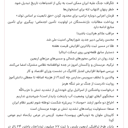
تلگراف: جنگ علیه ایران ممکن است به یکی از اشتباهات تاریخ تبدیل شود
خطر پنهان التهاب لثه برای استخوان‌ها
فرمان اجرایی دوباره ترامپ برای محدود کردن «حق تابعیت بر اساس تولد»
پرداخت مطالبات بازنشستگان در اولویت تأمین اجتماعی؛ پیگیری برای تأمین
منابع ادامه دارد
مراقب علائم هپاتیت باشید!
محسن رضایی دبیر جدید شورایعالی امنیت ملی شد
طلا در مسیر ثبت بالاترین افزایش قیمت هفته
دستیار سابق قلعه‌نویی روی نیمکت ایتالیا
تردد روان در تمامی محورهای شمالی و مسیرهای مرزهای اربعین
ترکیه، عربستان و پاکستان امروز در جده توافقنامه نظامی مشترک امضا می‌کنند
بررسی ضوابط افزایش اعتبار کالابرگ در نشست وزرای اقتصاد و کار
والدین با تخلف سرویس مدارس چه کنند؟/ از هزینه اضافه تا معطلی دانش‌آموز
روایت نادرست از جنگ بر سَر تنگه هرمز
درخواست واشنگتن از اسرائیل برای خودداری از تشدید تنش با حزب‌الله
سخنگوی آبفای تهران: وضعیت آب پایتخت پایدار است/ جیره‌بندی نداریم
اخراج دو مأمور ارشد «موساد»؛ پس‌لرزه شکست توطئه شوم تغییر نظام ایران
صنعا: مسئولیت پیامدهای تشدید تنش بر عهده عربستان است
کاپیتان ملوان به ذوب‌آهن پیوست/ سعید کریمی در عرض یک‌ماه تیم عوض
کرد!
پایان طرح ترافیکی اربعین پلیس با ثبت ۶۷ میلیون تردد/جان باختن ۲۴ زائر در