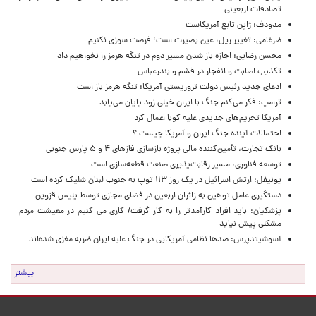
تصادفات اربعینی
مدودف: ژاپن تابع آمریکاست
ضرغامی: تغییر ریل، عین بصیرت است؛ فرصت سوزی نکنیم
محسن رضایی: اجازه باز شدن مسیر دوم در تنگه هرمز را نخواهیم داد
تکذیب اصابت و انفجار در قشم و بندرعباس
ادعای جدید رئیس دولت تروریستی آمریکا: تنگه هرمز باز است
ترامپ: فکر می‌کنم جنگ با ایران خیلی زود پایان می‌یابد
آمریکا تحریم‌های جدیدی علیه کوبا اعمال کرد
احتمالات آینده جنگ ایران و آمریکا چیست ؟
بانک تجارت، تأمین‌کننده مالی پروژه بازسازی فازهای ۴ و ۵ پارس جنوبی
توسعه فناوری، مسیر رقابت‌پذیری صنعت قطعه‌سازی است
یونیفل: ارتش اسرائیل در یک روز ۱۱۳ توپ به جنوب لبنان شلیک کرده است
دستگیری عامل توهین به زائران اربعین در فضای مجازی توسط پلیس قزوین
پزشکیان: باید افراد کارآمدتر را به کار گرفت/ کاری می کنیم در معیشت مردم
مشکلی پیش نیاید
آسوشیتدپرس: صدها نظامی آمریکایی در جنگ علیه ایران ضربه مغزی شده‌اند
بیشتر