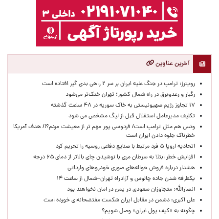
آخرین عناوین
رویترز: ترامپ در جنگ علیه ایران بر سر ۲ راهی بدی گیر افتاده است
رگبار و رعدوبرق در راه شمال کشور؛ تهران خنک‌تر می‌شود
۱۷ تجاوز رژیم صهیونیستی به خاک سوریه در ۴۸ ساعت گذشته
تکلیف مدیرعامل استقلال قبل از لیگ مشخص می شود
ونس هم مثل ترامپ است/ فردوسی پور مهم تر از معیشت مردم؟!/ هدف آمریکا
خطرناک جلوه دادن ایران است
اتحادیه اروپا ۵ فرد مرتبط با صنایع دفاعی روسیه را تحریم کرد
افزایش خطر ابتلا به سرطان مری با نوشیدن چای بالاتر از دمای ۶۵ درجه
هشدار درباره فروش حواله‌های صوری خودروهای وارداتی
یکطرفه شدن جاده چالوس و آزادراه تهران–شمال از ساعت ۱۴
انصارالله: متجاوزان سعودی در یمن در امان نخواهند بود
علی اکبری: دشمن در مقابل ایران شکست مفتضحانه‌ای خورده است
چگونه به «کیف پول ایران» وصل شویم؟