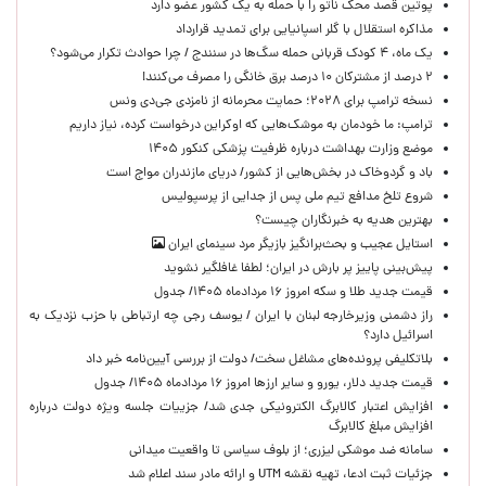
پوتین قصد محک ناتو را با حمله به یک کشور عضو دارد
مذاکره استقلال با گلر اسپانیایی برای تمدید قرارداد
یک ماه، ۴ کودک قربانی حمله سگ‌ها در سنندج / چرا حوادث تکرار می‌شود؟
۲ درصد از مشترکان ۱۰ درصد برق خانگی را مصرف می‌کنند!
نسخه ترامپ برای ۲۰۲۸؛ حمایت محرمانه از نامزدی جی‌دی ونس
ترامپ: ما خودمان به موشک‌هایی که اوکراین درخواست کرده، نیاز داریم
موضع وزارت بهداشت درباره ظرفیت پزشکی کنکور ۱۴۰۵
باد و گردوخاک در بخش‌هایی از کشور/ دریای مازندران مواج است
شروع تلخ مدافع تیم ملی پس از جدایی از پرسپولیس
بهترین هدیه به خبرنگاران چیست؟
استایل عجیب و بحث‌برانگیز بازیگر مرد سینمای ایران
پیش‌بینی پاییز پر بارش در ایران؛ لطفا غافلگیر نشوید
قیمت جدید طلا و سکه امروز ۱۶ مردادماه ۱۴۰۵/ جدول
راز دشمنی وزیرخارجه لبنان با ایران / یوسف رجی چه ارتباطی با حزب نزدیک به
اسرائیل دارد؟
بلاتکلیفی پرونده‌های مشاغل سخت/ دولت از بررسی آیین‌نامه خبر داد
قیمت جدید دلار، یورو و سایر ارزها امروز ۱۶ مردادماه ۱۴۰۵/ جدول
افزایش اعتبار کالابرگ الکترونیکی جدی شد/ جزییات جلسه ویژه دولت درباره
افزایش مبلغ کالابرگ
سامانه ضد موشکی لیزری؛ از بلوف سیاسی تا واقعیت میدانی
جزئیات ثبت ادعا، تهیه نقشه UTM و ارائه مادر سند اعلام شد