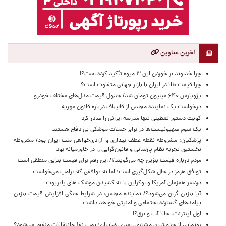
آخرین عناوین
چرا خداوند بر خوردن این ۳ میوه تأکید کرده است؟!
چرا قیمت طلا در ایران با بازار جهانی متفاوت است؟
پژوپارس ۶۴۰ میلیون تومان شد/ جدول قیمت مدل‌های مختلف خودرو
درخواست یک نماینده مجلس از قالیباف درباره قانون مهریه
کویت دستور تعطیلی تنها مدرسه ایرانی را صادر کرد
یک‌ سوم صهیونیست‌ها در برابر حملات موشکی بی دفاع هستند
پزشکیان: مشروطه نقطه عطف بیداری و آزادی‌خواهی ملت ایران بود/ مشروطه
نخستین تجربه نظام پارلمانی و قانون‌گرایی را در خاورمیانه بود
مردم درباره قیمت بنزین چه می‌گویند؟/ این رقم برای قیمت بنزین منطقی است
توافق هرمز در حال شکل‌گیری است؛ اما نه توافقی که ترامپ می‌خواست
دردسر همزمان آمریکا و اوکراین با ته کشیدن موشک های پاتریوت
آیا بنزین گران می‌شود؟/ نماینده مجلس: در شرایط جنگی افزایش قیمت بنزین
پیامدهای گسترده اجتماعی و امنیتی خواهد داشت
اول اینترنت، حالا آب و برق؟!
رونمایی از جدی‌ترین مشتری رامین رضاییان؛ بمب نقل‌وانتقالات منفجر می‌شود؟