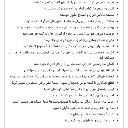
آیا هر کس می‌تواند هر سخنی را به رهبر انقلاب نسبت دهد؟
آغاز دور سوم مذاکرات لبنان و رژیم صهیونیستی در رم
مسئله مانایی ایران و اصلاح الگوی توسعه
بغداد: نباید از خاک عراق برای حمله به کشورهای دیگر استفاده کرد
روایت پزشکیان از اقدامات دولت برای معیشت مردم امشب منتشر می‌شود
فرمانده نیروی هوایی ارتش: در دفاع از ایران، جان بر کف خواهیم بود
یکی از دستاوردهای پزشکیان در این دو سال چه بود؟
اسلام‌آباد: رایزنی‌های دیپلماتیک درباره منطقه و تنگه هرمز ادامه دارد
آخرین وضعیت بازار رمزارزها در جهان / صرافی کوین‌بیس معاملات ۶ رمزارز را
متوقف کرد
آلمان صدرنشین حداقل دستمزد اروپا از نظر قدرت خرید شد
اینفانتینو زیر بار استعفا نرفت/ پیشنهاد فینال جام جهانی در مراکش
توقف طولانی کامیون‌ها پشت مرز؛ صورت‌حساب سنگینی که به اقتصاد می‌رسد
قطع همکاری با قلعه نویی همچنان سوژه است/ نظر برخی مسئولان تغییر کرد!
ایران به‌دنبال میزبانی از جام باشگاه‌های فوتسال آسیا
افشای درگیری ترامپ با هگست در کمپ دیوید
حزب‌الله: حاصل مذاکرات دولت با صهیونیست‌ها تنها امتیازدهی‌ بیشتر است
صدای انفجار در پاکدشت شنیدید نگران نشوید
کالابرگ سه دهک مشمول شارژ شد
در دیدار الزیدی با بارزانی چه گذشت؟