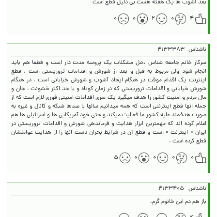
بعد آشوب ها یک هفته هست بی دلیل قطع است
۰
۰
۲
۰
۴
ناشناس
۴۱۳۳۳۸۳
سرکار خانم جامعه شناس ،حل مشکلات یک پروسه مدت دار است و قطعا هم باید
انجام شود ولی مربوط به قبل و بعد از شورش و اقدامات تروریستی است . قطع
اینترنت یک اقدام موقت در هنگام ایجاد آشوب و شورش خیابانی است . در هنگام
شورش خیابانی و اقدامات تروریستی که در زمان کوتاه و با حد اکثر خشونت ، جان و
مال مردم و امنیت کشور را هدف میگیرد یک سری اقدامات امنیتی فوری لازم است که از
جمله انها قطع اینترنتی است که همه میدانیم سالها با صدها شبکه و کانال و غیره به
صورت هدفمند علیه کشور ما فعالیت میکند و حتی خود آمریکایی ها و اسرائیلی ها هم
اعلام کرده اند که مهمترین ابزار هدایت و فرماندهی شورش و اقدامات تروریستی در
ایران « اینترنت » است و قطع آن در شرایط بحران دست انها را از هدایت عواملشان
قطع کرده است .
۵
۰
۰
۰
۰
ناشناس
۴۱۳۳۴۰۵
باز هم دم این خانوم گرم.