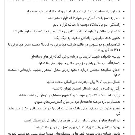
فیدان: به حمایت از مذاکرات میان ایران و آمریکا ادامه خواهیم داد
مصوبه تسهیلات گمرکی در شرایط اضطرار تمدید شد
زلنسکی: دو پالایشگاه روسیه را هدف قرار دادیم
هشدار به مالکان درباره تخلیه مستاجران / شرایط جدید تمدید اجاره اعلام شد
حقوق چند میلیاردی، پاداش سقوط به لیگ یک!
کلاهبرداری و پولشویی در قالب شرکت مهاجرتی به کانادا/ دست مدیر مهاجرتی با
۳۰۰ شاکی رو شد
بیانیه خانواده شهید لاریجانی درباره برخی گمانه‌زنی‌های رسانه‌ای
انصارالله: عربستان راهی جز پس دادن حقوق یمنی‌ها ندارد
ادعای نماینده مجلس درباره «نحوه ردزنی محل استقرار شهید لاریجانی» صحت
ندارد
اعمال ضریب ۲.۷ برای اینترنت بین‌الملل صحت ندارد
رگبار پراکنده در نیمه شمالی استان تهران تا شنبه
وزارت اطلاعات: ۲۱ مزدور موساد و ۴ شرور مسلح در کرمان بازداشت شدند
هشدار درباره مرحله فاجعه‌بار غزه در میان آتش‌بس‌های صوری
تغییر مثبت در عملکرد مالی بانک صادرات ایران/ درآمد عملیاتی ۸۰ درصد رشد
کرد
ابن‌الرضا: فناوری بومی ایران، برتر از هر سامانه وارداتی در منطقه است
روایت زندگی رهبر شهید انقلاب برای نسل نوجوان منتشر شد
پایش شبانه روزی تهویه قطارها و ایستگاه‌های مترو/ پیش‌بینی هوشمند تهویه