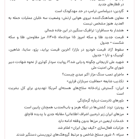
در قطارهای جدید
گاردین: دیپلماسی ترامپ در حد مهدکودک است
معاون هماهنگ‌کننده نیروی هوایی ارتش: وضعیت سه خلبان عملیات حمله به
العدید هنوز مشخص نیست
هشدار به مسافران؛ ترافیک سنگین در این جاده شمالی
قیمت جدید طلا و سکه امروز ۱۵ مردادماه ۱۴۰۵/ مرز مقاومتی طلا و سکه
شکست + جدول
سقوط آزاد قیمت خودرو در بازار/ آخرین قیمت پراید، پژو، ساینا، شاهین،
کوییک و تارا + جدول
شهید علی لاریجانی چگونه ردیابی شد؟/ روایت سردار کوثری از نحوه شهادت دبیر
شورای عالی امنیت ملی
ماجرای نصب سنگ مزار اکبر عبدی چیست؟
تکذیب شایعه «معافیت سربازان فراری»
ایران: گسترش زرادخانه سلاح‌های هسته‌ای آمریکا تهدیدی برای کل بشریت
است
باورهای نادرست درباره گرمازدگی
رویترز: تردد کشتی‌ها در تنگه هرمز و باب‌المندب همچنان پایین است
مرزهای ایران زیر ذره‌بین اشراف اطلاعاتی/ مقابله جدی با پدیده قاچاق
خدمات اربعین در مرزها بدون وقفه ادامه دارد
جزئیات فعال‌سازی «کیف پول ایران» اعلام شد
سپاه: ۸ شرور مسلح شاخص و مرتبط گروهک‌های تروریستی دستگیر شدند