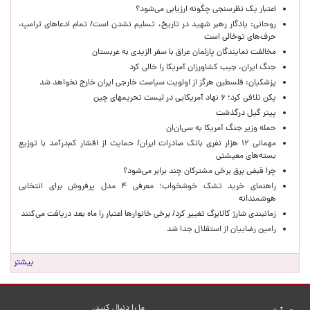
اعتبار یک نظرسنجی چگونه ارزیابی می‌شود؟
روحانی: یادگار رهبر شهید در تاریخ، تسلیم نشدن است/ تمام ادعاهای ترامپ،
حرف‌های توخالی است
مخالفت نمایندگان پارلمان عراق با سفر الزیدی به عربستان
جنگ ایران، جیب کشاورزان آمریکا را خالی کرد
پزشکیان: فلسطین هرگز از اولویت سیاست خارجی ایران خارج نخواهد شد
پکن تلافی کرد؛ ۶ نهاد آمریکایی در لیست تحریمهای چین
پیتر گیل درگذشت
حمله وزیر جنگ آمریکا به سی‌ان‌ان
مهمانی ۱۲ هزار نفری بانک صادرات ایران/ حمایت از اقشار کم‌درآمد با توزیع
بسته‌های معیشتی
چرا قبض برق برخی مشترکان چند برابر می‌شود؟
راهنمای خرید تشک خوشخواب؛ معرفی ۴ مدل پرفروش برای انتخابی
هوشمندانه
زمانبندی شارژ کالابرگ تغییر کرد/ برخی خانوارها اعتبار را ماه بعد دریافت می‌کنند
رامین رضاییان از استقلال جدا شد
بیشتر
ما را دنبال کنید.