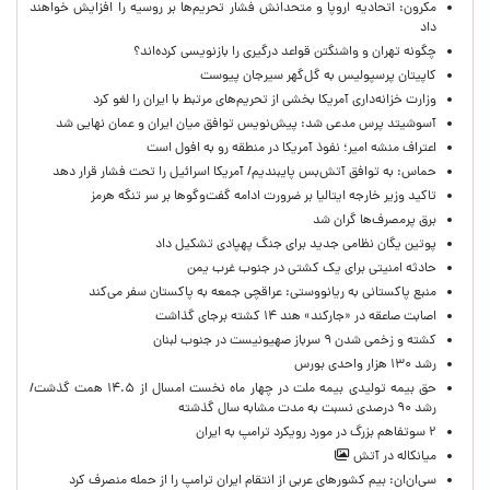
مکرون: اتحادیه اروپا و متحدانش فشار تحریم‌ها بر روسیه را افزایش خواهند
داد
چگونه تهران و واشنگتن قواعد درگیری را بازنویسی کرده‌اند؟
کاپیتان پرسپولیس به گل‌گهر سیرجان پیوست
وزارت خزانه‌داری آمریکا بخشی از تحریم‌های مرتبط با ایران را لغو کرد
آسوشیتد پرس مدعی شد: پیش‌نویس توافق میان ایران و عمان نهایی شد
اعتراف منشه امیر؛ نفوذ آمریکا در منطقه رو به افول است
حماس: به توافق آتش‌بس پایبندیم/ آمریکا اسرائیل را تحت فشار قرار دهد
تاکید وزیر خارجه ایتالیا بر ضرورت ادامه گفت‌وگوها بر سر تنگه هرمز
برق پرمصرف‌ها گران شد
پوتین یگان نظامی جدید برای جنگ پهپادی تشکیل داد
حادثه امنیتی برای یک کشتی در جنوب غرب یمن
منبع پاکستانی به ریانووستی: عراقچی جمعه به پاکستان سفر می‌کند
اصابت صاعقه در «جارکند» هند ۱۴ کشته برجای گذاشت
کشته و زخمی شدن ۹ سرباز صهیونیست در جنوب لبنان
رشد ۱۳۰ هزار واحدی بورس
حق بیمه تولیدی بیمه ملت در چهار ماه نخست امسال از ۱۴.۵ همت گذشت/
رشد ۹۰ درصدی نسبت به مدت مشابه سال گذشته
۲ سوتفاهم بزرگ در مورد رویکرد ترامپ به ایران
میانکاله در آتش
سی‌ان‌ان: بیم کشورهای عربی از انتقام ایران ترامپ را از حمله منصرف کرد