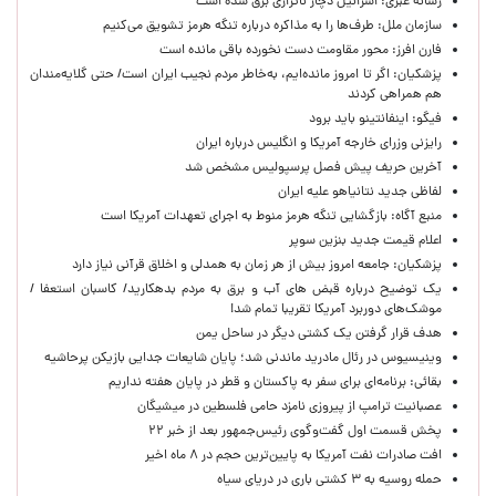
رسانه عبری: اسرائیل دچار ناترازی برق شده است
سازمان ملل: طرف‌ها را به مذاکره درباره تنگه هرمز تشویق می‌کنیم
فارن افرز: محور مقاومت دست نخورده باقی مانده است
پزشکیان: اگر تا امروز مانده‌ایم، به‌خاطر مردم نجیب ایران است/ حتی گلایه‌مندان
هم همراهی کردند
فیگو: اینفانتینو باید برود
رایزنی وزرای خارجه آمریکا و انگلیس درباره ایران
آخرین حریف پیش فصل پرسپولیس مشخص شد
لفاظی جدید نتانیاهو علیه ایران
منبع آگاه: بازگشایی تنگه هرمز منوط به اجرای تعهدات آمریکا است
اعلام قیمت جدید بنزین سوپر
پزشکیان: جامعه امروز بیش از هر زمان به همدلی و اخلاق قرآنی نیاز دارد
یک توضیح درباره قبض های آب و برق به مردم بدهکارید/ کاسبان استعفا /
موشک‌های دوربرد آمریکا تقریبا تمام شد!
هدف قرار گرفتن یک کشتی دیگر در ساحل یمن
وینیسیوس در رئال مادرید ماندنی شد؛ پایان شایعات جدایی بازیکن پرحاشیه
بقائی: برنامه‌ای برای سفر به پاکستان و قطر در پایان هفته نداریم
عصبانیت ترامپ از پیروزی نامزد حامی فلسطین در میشیگان
پخش قسمت اول گفت‌وگوی رئیس‌جمهور بعد از خبر ۲۲
افت صادرات نفت آمریکا به پایین‌ترین حجم در ۸ ماه اخیر
حمله روسیه به ۳ کشتی باری در دریای سیاه