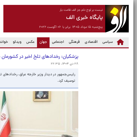
نیست بر لوح دلم جز الف قامت یار
پایگاه خبری الف
پنج‌شنبه ۱۵ مرداد ۱۴۰۵ برابر با ۰۶ آگوست ۲۰۲۶
(current)
سیاسی
اقتصادی
فرهنگی
اجتماعی
جهان
عکس
ویدئو
خواندن
پزشکیان: رخدادهای تلخ اخیر در کشورمان 
۲۸ دی ۱۴۰۴، ۲۲:۳۵
رئیس‌جمهور در دیدار وزیر خارجه عراق، رخدادهای تل
توصیف کرد.