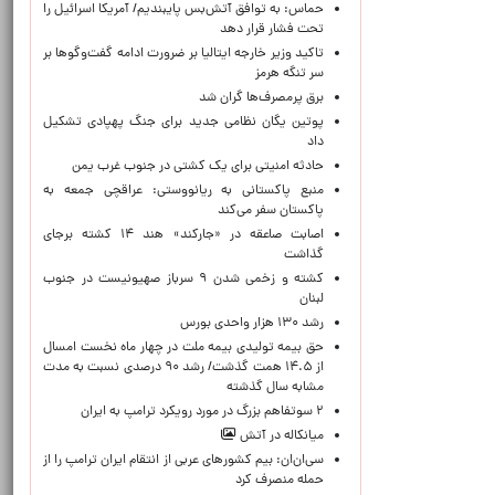
حماس: به توافق آتش‌بس پایبندیم/ آمریکا اسرائیل را
تحت فشار قرار دهد
تاکید وزیر خارجه ایتالیا بر ضرورت ادامه گفت‌وگوها بر
سر تنگه هرمز
برق پرمصرف‌ها گران شد
پوتین یگان نظامی جدید برای جنگ پهپادی تشکیل
داد
حادثه امنیتی برای یک کشتی در جنوب غرب یمن
منبع پاکستانی به ریانووستی: عراقچی جمعه به
پاکستان سفر می‌کند
اصابت صاعقه در «جارکند» هند ۱۴ کشته برجای
گذاشت
کشته و زخمی شدن ۹ سرباز صهیونیست در جنوب
لبنان
رشد ۱۳۰ هزار واحدی بورس
حق بیمه تولیدی بیمه ملت در چهار ماه نخست امسال
از ۱۴.۵ همت گذشت/ رشد ۹۰ درصدی نسبت به مدت
مشابه سال گذشته
۲ سوتفاهم بزرگ در مورد رویکرد ترامپ به ایران
میانکاله در آتش
سی‌ان‌ان: بیم کشورهای عربی از انتقام ایران ترامپ را از
حمله منصرف کرد