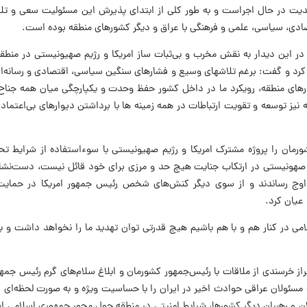
جدیت در حال اجراست و به طور کلی از ابتدای پذیرش این مسئولیت سعی و تل
صادی، سیاسی، علمی و فرهنگی با عراق و دیگر کشورهای منطقه بوده است.
 این دیدار به نقش مخرب و بی‌ثبات ساز امریکا و رژیم صهیونیستی در منطقه
کرد و گفت‌: برغم تلاشهای وسیع و فشارهای سنگین سیاسی، اقتصادی و رسانه‌ای 
های منطقه، رویکرد ما در داخل کشور حفظ وحدت و یکپارچگی میان همه جناح‌ه
یز توسعه و تقویت ارتباطات در همه زمینه ها با برداشتن دیوارهای بی‌اعتمادی
ورمان را پروژه مشترک امریکا و رژیم صهیونیستی با سوءاستفاده از شرایط ت
 صهونیستی در ارتکاب جنایت هیچ حد و مرزی برای خود قائل نیست، دست‌نشاند
وج رساندند و از سوی دیگر کنش‌های شخص رئیس جمهور امریکا در حمایت 
 عیان کرد.
امی در کنار هم و با هم باشیم هیچ قدرتی توان تهدید ما را نخواهد داشت و ب
راز خرسندی از ملاقات با رئیس‌جمهور کشورمان و ابلاغ سلام‌های گرم رئیس جمه
ه مسئولان عراقی حوادث اخیر در ایران را با حساسیت ویژه و به صورت لحظه‌ای پ
لان و رهبران دیگر کشورها، شرایط امنیتی در منطقه حول محور جمهوری اسلامی ا