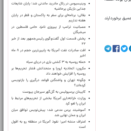
وینیسیوس در رئال مادرید ماندنی شد؛ پایان شایعات
جدایی بازیکن پرحاشیه
بقائی: برنامه‌ای برای سفر به پاکستان و قطر در پایان
عمیق برخوردارند
هفته نداریم
عصبانیت ترامپ از پیروزی نامزد حامی فلسطین در
میشیگان
پخش قسمت اول گفت‌وگوی رئیس‌جمهور بعد از خبر
۲۲
افت صادرات نفت آمریکا به پایین‌ترین حجم در ۸ ماه
اخیر
حمله روسیه به ۳ کشتی باری در دریای سیاه
مکرون: اتحادیه اروپا و متحدانش فشار تحریم‌ها بر
روسیه را افزایش خواهند داد
چگونه تهران و واشنگتن قواعد درگیری را بازنویسی
کرده‌اند؟
کاپیتان پرسپولیس به گل‌گهر سیرجان پیوست
وزارت خزانه‌داری آمریکا بخشی از تحریم‌های مرتبط با
ایران را لغو کرد
آسوشیتد پرس مدعی شد: پیش‌نویس توافق میان
ایران و عمان نهایی شد
اعتراف منشه امیر؛ نفوذ آمریکا در منطقه رو به افول
است