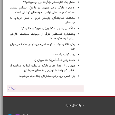
اعتبار یک نظرسنجی چگونه ارزیابی می‌شود؟
روحانی: یادگار رهبر شهید در تاریخ، تسلیم نشدن
است/ تمام ادعاهای ترامپ، حرف‌های توخالی است
مخالفت نمایندگان پارلمان عراق با سفر الزیدی به
عربستان
جنگ ایران، جیب کشاورزان آمریکا را خالی کرد
پزشکیان: فلسطین هرگز از اولویت سیاست خارجی
ایران خارج نخواهد شد
پکن تلافی کرد؛ ۶ نهاد آمریکایی در لیست تحریمهای
چین
پیتر گیل درگذشت
حمله وزیر جنگ آمریکا به سی‌ان‌ان
مهمانی ۱۲ هزار نفری بانک صادرات ایران/ حمایت از
اقشار کم‌درآمد با توزیع بسته‌های معیشتی
چرا قبض برق برخی مشترکان چند برابر می‌شود؟
بیشتر
ما را دنبال کنید.