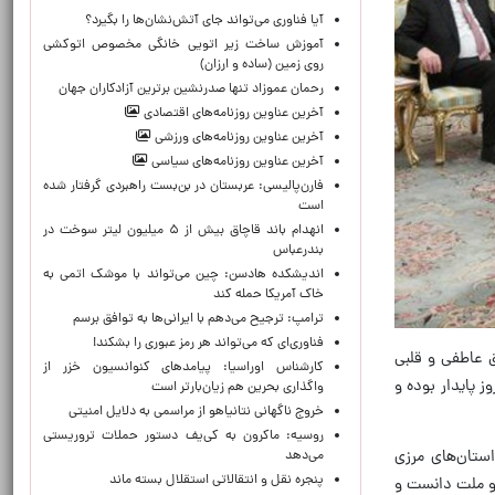
آیا فناوری می‌تواند جای آتش‌نشان‌ها را بگیرد؟
آموزش ساخت زیر اتویی خانگی مخصوص اتوکشی
روی زمین (ساده و ارزان)
رحمان عموزاد تنها صدرنشین برترین آزادکاران جهان
آخرین عناوین روزنامه‌های اقتصادی
آخرین عناوین روزنامه‌های ورزشی
آخرین عناوین روزنامه‌های سیاسی
فارن‌پالیسی: عربستان در بن‌بست راهبردی گرفتار شده
است
انهدام باند قاچاق بیش از ۵ میلیون لیتر سوخت در
بندرعباس
اندیشکده هادسن: چین می‌تواند با موشک اتمی به
خاک آمریکا حمله کند
ترامپ: ترجیح می‌دهم با ایرانی‌‌ها به توافق برسم
فناوری‌ای که می‌تواند هر رمز عبوری را بشکند!
یوندهای عمیق عاطفی و قلبی
کارشناس اوراسیا: پیامدهای کنوانسیون خزر از
ز پایدار بوده و
واگذاری بحرین هم زیان‌بارتر است
خروج ناگهانی نتانیاهو از مراسمی به دلایل امنیتی
روسیه: ماکرون به کی‌یف دستور حملات تروریستی
استان‌های مرزی
می‌دهد
پنجره‌ نقل و انتقالاتی استقلال بسته ماند
دو ملت دانست و