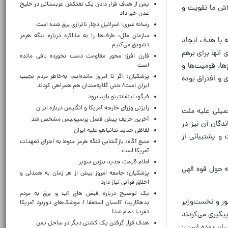
یمن از هدف قرار دادن یک نفتکش عربستانی در خلیج
اش ما تقویت و
عدن خبر داد
رسانه عبری: اسرائیل دچار ناترازی برق شده است
سازمان ملل: طرف‌ها را به مذاکره درباره تنگه هرمز
 با هدف ایجاد
تشویق می‌کنیم
آنها برای برهم
فارن افرز: محور مقاومت دست نخورده باقی مانده
ا، قومیت‌ها و
است
پزشکیان: اگر تا امروز مانده‌ایم، به‌خاطر مردم نجیب
 و افتراق بوده
ایران است/ حتی گلایه‌مندان هم همراهی کردند
فیگو: اینفانتینو باید برود
رایزنی وزرای خارجه آمریکا و انگلیس درباره ایران
حمیلی علیه ملت
آخرین حریف پیش فصل پرسپولیس مشخص شد
گان آن نیز در
لفاظی جدید نتانیاهو علیه ایران
و پشتیبانی از
منبع آگاه: بازگشایی تنگه هرمز منوط به اجرای تعهدات
آمریکا است
اعلام قیمت جدید بنزین سوپر
ه حول قوه الهی
پزشکیان: جامعه امروز بیش از هر زمان به همدلی و
اخلاق قرآنی نیاز دارد
یک توضیح درباره قبض های آب و برق به مردم
ور و نخست‌وزیر
بدهکارید/ کاسبان استعفا / موشک‌های دوربرد آمریکا
تقریبا تمام شد!
یگیری می‌کردند
هدف قرار گرفتن یک کشتی دیگر در ساحل یمن
یران بوده است: