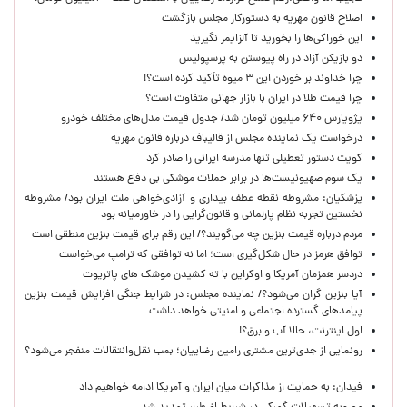
اصلاح قانون مهریه به دستورکار مجلس بازگشت
این خوراکی‌ها را بخورید تا آلزایمر نگیرید
دو بازیکن آزاد در راه پیوستن به پرسپولیس
چرا خداوند بر خوردن این ۳ میوه تأکید کرده است؟!
چرا قیمت طلا در ایران با بازار جهانی متفاوت است؟
پژوپارس ۶۴۰ میلیون تومان شد/ جدول قیمت مدل‌های مختلف خودرو
درخواست یک نماینده مجلس از قالیباف درباره قانون مهریه
کویت دستور تعطیلی تنها مدرسه ایرانی را صادر کرد
یک‌ سوم صهیونیست‌ها در برابر حملات موشکی بی دفاع هستند
پزشکیان: مشروطه نقطه عطف بیداری و آزادی‌خواهی ملت ایران بود/ مشروطه
نخستین تجربه نظام پارلمانی و قانون‌گرایی را در خاورمیانه بود
مردم درباره قیمت بنزین چه می‌گویند؟/ این رقم برای قیمت بنزین منطقی است
توافق هرمز در حال شکل‌گیری است؛ اما نه توافقی که ترامپ می‌خواست
دردسر همزمان آمریکا و اوکراین با ته کشیدن موشک های پاتریوت
آیا بنزین گران می‌شود؟/ نماینده مجلس: در شرایط جنگی افزایش قیمت بنزین
پیامدهای گسترده اجتماعی و امنیتی خواهد داشت
اول اینترنت، حالا آب و برق؟!
رونمایی از جدی‌ترین مشتری رامین رضاییان؛ بمب نقل‌وانتقالات منفجر می‌شود؟
فیدان: به حمایت از مذاکرات میان ایران و آمریکا ادامه خواهیم داد