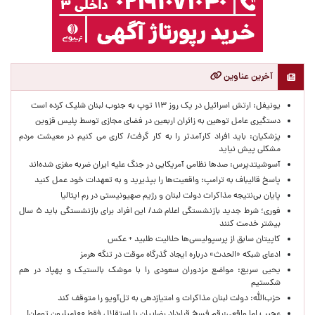
آخرین عناوین
یونیفل: ارتش اسرائیل در یک روز ۱۱۳ توپ به جنوب لبنان شلیک کرده است
دستگیری عامل توهین به زائران اربعین در فضای مجازی توسط پلیس قزوین
پزشکیان: باید افراد کارآمدتر را به کار گرفت/ کاری می کنیم در معیشت مردم
مشکلی پیش نیاید
آسوشیتدپرس: صدها نظامی آمریکایی در جنگ علیه ایران ضربه مغزی شده‌اند
پاسخ قالیباف به ترامپ: واقعیت‌ها را بپذیرید و به تعهدات خود عمل کنید
پایان بی‌نتیجه مذاکرات دولت لبنان و رژیم صهیونیستی در رم ایتالیا
فوری؛ شرط جدید بازنشستگی اعلام شد/ این افراد برای بازنشستگی باید ۵ سال
بیشتر خدمت کنند
کاپیتان سابق از پرسپولیسی‌ها حلالیت طلبید + عکس
ادعای شبکه «الحدث» درباره ایجاد گذرگاه موقت در تنگه هرمز
یحیی سریع: مواضع مزدوران سعودی را با موشک بالستیک و پهپاد در هم
شکستیم
حزب‌الله: دولت لبنان مذاکرات و امتیازدهی به تل‌آویو را متوقف کند
عجیب اما واقعی:رقم فسخ قرارداد رضاییان با استقلال فقط ۱۰۰میلیون تومان!