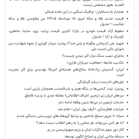
العدید هنوز مشخص نیست
هشدار به مسافران؛ ترافیک سنگین در این جاده شمالی
قیمت جدید طلا و سکه امروز ۱۵ مردادماه ۱۴۰۵/ مرز مقاومتی طلا و سکه
شکست + جدول
سقوط آزاد قیمت خودرو در بازار/ آخرین قیمت پراید، پژو، ساینا، شاهین،
کوییک و تارا + جدول
شهید علی لاریجانی چگونه ردیابی شد؟/ روایت سردار کوثری از نحوه شهادت دبیر
شورای عالی امنیت ملی
ماجرای نصب سنگ مزار اکبر عبدی چیست؟
تکذیب شایعه «معافیت سربازان فراری»
ایران: گسترش زرادخانه سلاح‌های هسته‌ای آمریکا تهدیدی برای کل بشریت
است
باورهای نادرست درباره گرمازدگی
رویترز: تردد کشتی‌ها در تنگه هرمز و باب‌المندب همچنان پایین است
مرزهای ایران زیر ذره‌بین اشراف اطلاعاتی/ مقابله جدی با پدیده قاچاق
خدمات اربعین در مرزها بدون وقفه ادامه دارد
جزئیات فعال‌سازی «کیف پول ایران» اعلام شد
سپاه: ۸ شرور مسلح شاخص و مرتبط گروهک‌های تروریستی دستگیر شدند
آیا هر کس می‌تواند هر سخنی را به رهبر انقلاب نسبت دهد؟
آغاز دور سوم مذاکرات لبنان و رژیم صهیونیستی در رم
مسئله مانایی ایران و اصلاح الگوی توسعه