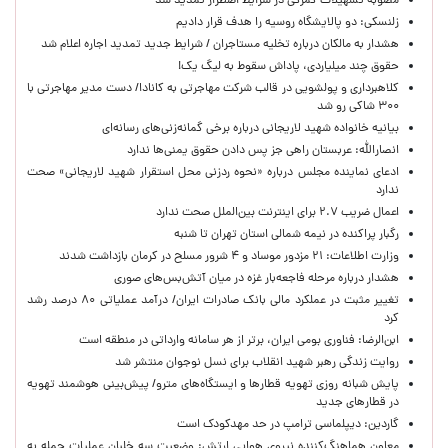
مصوبه تسهیلات گمرکی در شرایط اضطرار تمدید شد
زلنسکی: دو پالایشگاه روسیه را هدف قرار دادیم
هشدار به مالکان درباره تخلیه مستاجران / شرایط جدید تمدید اجاره اعلام شد
حقوق چند میلیاردی، پاداش سقوط به لیگ یک!
کلاهبرداری و پولشویی در قالب شرکت مهاجرتی به کانادا/ دست مدیر مهاجرتی با
۳۰۰ شاکی رو شد
بیانیه خانواده شهید لاریجانی درباره برخی گمانه‌زنی‌های رسانه‌ای
انصارالله: عربستان راهی جز پس دادن حقوق یمنی‌ها ندارد
ادعای نماینده مجلس درباره «نحوه ردزنی محل استقرار شهید لاریجانی» صحت
ندارد
اعمال ضریب ۲.۷ برای اینترنت بین‌الملل صحت ندارد
رگبار پراکنده در نیمه شمالی استان تهران تا شنبه
وزارت اطلاعات: ۲۱ مزدور موساد و ۴ شرور مسلح در کرمان بازداشت شدند
هشدار درباره مرحله فاجعه‌بار غزه در میان آتش‌بس‌های صوری
تغییر مثبت در عملکرد مالی بانک صادرات ایران/ درآمد عملیاتی ۸۰ درصد رشد
کرد
ابن‌الرضا: فناوری بومی ایران، برتر از هر سامانه وارداتی در منطقه است
روایت زندگی رهبر شهید انقلاب برای نسل نوجوان منتشر شد
پایش شبانه روزی تهویه قطارها و ایستگاه‌های مترو/ پیش‌بینی هوشمند تهویه
در قطارهای جدید
گاردین: دیپلماسی ترامپ در حد مهدکودک است
معاون هماهنگ‌کننده نیروی هوایی ارتش: وضعیت سه خلبان عملیات حمله به