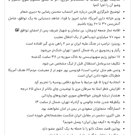
نماینده تهران خطاب به محمدباقر خرازی: اگر به شلاق محکوم شوی حاضرم با
وضو آن را اجرا کنم!
توضیح خبرگزاری فارس درباره خبر انتصاب محسن رضایی به دبیری شعام
وزیر خزانه داری آمریکا: شاید امروز یا فردا، شاهد دستیابی به یک توافق، شامل
آتش‌بس ۳۰ تا ۶۰ روزه باشیم
اقامه نماز جمعه اردوغان، بن ‌سلمان و شهباز شریف پس از امضای توافق
سود ۷۰ میلیاردی ذوب‌آهن از یک انتقال عجیب
رویترز: ترامپ در جنگ علیه ایران بر سر ۲ راهی بدی گیر افتاده است
رگبار و رعدوبرق در راه شمال کشور؛ تهران خنک‌تر می‌شود
۱۷ تجاوز رژیم صهیونیستی به خاک سوریه در ۴۸ ساعت گذشته
تکلیف مدیرعامل استقلال قبل از لیگ مشخص می شود
ونس هم مثل ترامپ است/ فردوسی پور مهم تر از معیشت مردم؟!/ هدف آمریکا
خطرناک جلوه دادن ایران است
اتحادیه اروپا ۵ فرد مرتبط با صنایع دفاعی روسیه را تحریم کرد
افزایش خطر ابتلا به سرطان مری با نوشیدن چای بالاتر از دمای ۶۵ درجه
هشدار درباره فروش حواله‌های صوری خودروهای وارداتی
یکطرفه شدن جاده چالوس و آزادراه تهران–شمال از ساعت ۱۴
انصارالله: متجاوزان سعودی در یمن در امان نخواهند بود
علی اکبری: دشمن در مقابل ایران شکست مفتضحانه‌ای خورده است
چگونه به «کیف پول ایران» وصل شویم؟
پوتین قصد محک ناتو را با حمله به یک کشور عضو دارد