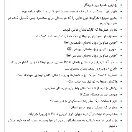
بهترین هدیه روز خبرنگار
فارن افرز : جنگ با ایران یک فاجعه است؛ آمریکا باید از خاورمیانه برود
یحیی سریع: هرگونه نیروهایی را که عربستان برای محاصره یمن گسیل کند، در
هم می‌کوبیم
۱۵ راز هتل‌ها که کارکنانشان فاش کردند
اسحاق دار: امیدواریم توافق مکه به ثبات در منطقه کمک کند
آخرین عناوین روزنامه‌های اقتصادی
آخرین عناوین روزنامه‌های ورزشی
آخرین عناوین روزنامه‌های سیاسی
انصارالله: ترکیه و پاکستان به‌جای ائتلاف‌سازی، برای توقف تجاوز فشار بیاورند
«ایرج» دوباره در بیمارستان بستری شد
همتی: اقتصاد آمریکا نیز با فشارها و ریسک‌های قابل توجهی مواجه است
واکنش صنعا به توافق سه جانبه مکه
پرده‌ای جدید از شکست‌های راهبردی عربستان سعودی
صورت جدید مسئله جنگ؟!
هزینه ساخت یک متر واحد مسکونی چقدر است؟
قمار بزرگ استقلال روی یاسر آسانی
محدودیت تردد در آزادراه تهران کرج قزوین تا ۲۰ شهریور/ جزئیات
وزیر امور خارجه خطاب به همسایگان: زمان آن فرا رسیده است که به خود متکی
باشیم