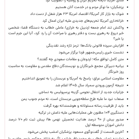
سنای آمریکا لایحه تحریم ایران و روسیه را تصویب کرد
پزشکیان: ما نوکر مردم و در خدمت آنان هستیم
شوک به بازار کار آمریکا/ اقتصاد امریکا ۲۳ هزار شغل از دست داد
خزانه‌داری آمریکا تحریم‌های جدیدی علیه ایران اعمال کرد
واکنش تند امام جمعه اردبیل به خرازی/ عاملی خطاب به دستگاه قضا: شخصی
خبر دروغ به رهبری بست و دفتر رهبری با صراحت آن را رد کرد، آیا این جرم است
یا خیر؟
افزایش سپرده قانونی بانک‌ها؛ ترمز تازه رشد نقدینگی
نشست خبری رئیس‌جمهور فردا برگزار می‌شود
متن کامل توافق مکه؛ اردوغان و مقامات سعودی چه گفتند؟
بیانیه دبیرکل مجمع خبرنگاران و نویسندگان دفاع مقدس و مقاومت به مناسبت
روز خبرنگار
مقاومت اسلامی عراق: پاسخ به آمریکا و عربستان را به تعویق انداختیم
نتیجه آزمون ورودی سمپاد سال ۱۴۰۵ اعلام شد
جزئیات جدید از انتقال نجومی گزینه پرسپولیس به نساجی
صنعاء: نبرد ما علیه طرح سلطه‌جویی عربستان است، نه مردم جنوب یمن
باید از ظرفیت رسانه مسئولانه و هوشمندانه بهره گرفت
دستگیری ۱۰۴ مظنون طی عملیات‌هایی علیه داعش در ترکیه
صدور بیش از ۹۰ درصد هدایت تحصیلی نهمی ها/ پیش ثبت نام ۷۰ درصد
دانش اموزان متوسطه اول
آخرین قسمت از گفت‌وگوی مسعود پزشکیان امشب پخش می‌شود