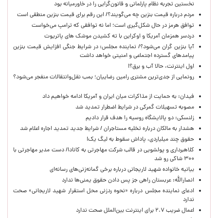
نخستین تجربه نظام پارلمانی و قانون‌گرایی را در خاورمیانه بود
مردم درباره قیمت بنزین چه می‌گویند؟/ این رقم برای قیمت بنزین منطقی است
توافق هرمز در حال شکل‌گیری است؛ اما نه توافقی که ترامپ می‌خواست
دردسر همزمان آمریکا و اوکراین با ته کشیدن موشک های پاتریوت
آیا بنزین گران می‌شود؟/ نماینده مجلس: در شرایط جنگی افزایش قیمت بنزین
پیامدهای گسترده اجتماعی و امنیتی خواهد داشت
اول اینترنت، حالا آب و برق؟!
رونمایی از جدی‌ترین مشتری رامین رضاییان؛ بمب نقل‌وانتقالات منفجر می‌شود؟
فیدان: به حمایت از مذاکرات میان ایران و آمریکا ادامه خواهیم داد
مصوبه تسهیلات گمرکی در شرایط اضطرار تمدید شد
زلنسکی: دو پالایشگاه روسیه را هدف قرار دادیم
هشدار به مالکان درباره تخلیه مستاجران / شرایط جدید تمدید اجاره اعلام شد
حقوق چند میلیاردی، پاداش سقوط به لیگ یک!
کلاهبرداری و پولشویی در قالب شرکت مهاجرتی به کانادا/ دست مدیر مهاجرتی با
۳۰۰ شاکی رو شد
بیانیه خانواده شهید لاریجانی درباره برخی گمانه‌زنی‌های رسانه‌ای
انصارالله: عربستان راهی جز پس دادن حقوق یمنی‌ها ندارد
ادعای نماینده مجلس درباره «نحوه ردزنی محل استقرار شهید لاریجانی» صحت
ندارد
اعمال ضریب ۲.۷ برای اینترنت بین‌الملل صحت ندارد