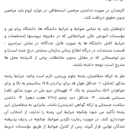
کارمندان در صورت نداشتن مرخصی استحقاقی در موارد لزوم باید مرخصی
بدون حقوق دریافت کنند.
داوطلبان باید به تمامی ضوابط و شرایط دانشگاه ها، دانشگاه پیام نور و
مؤسسات آموزش عالی غیرانتفاعی که در دفترچه پیوستها (مشخصات و
شرایط کامل دانشگاه ها به صورت فایل جداگانه در بخش سراسری -
قسمت مستندات در درگاه اطلاع رسانی سازمان سنجش درج شده است) و
نیز توضیحاتی که در مقابل ستون ملاحظات برخی از کدرشته محل ها
مندرج است، توجه داشته باشند.
نظر به اینکه متقاضیان رشته علوم ورزشی، لازم است واجد شرایط رشته
مذکور (شامل: ۱- حداقل طول قد برای برادران ۱۶۵ سانتیمتر به بالا و برای
خواهران ۱۵۸ سانتیمتر به بالا. ۲- قهرمانان تیم ملی در مورد مذکور (قد)
مستثنی هستند. ۳- حداقل دید چشم (۷/۱۰ هفت دهم). ۴- داشتن
سلامت جسمانی و ارائه گواهی تندرستی) باشند، بنابراین به متقاضیان این
رشته تأکید می شود چنانچه شرایط این رشته را ندارند، از انتخاب آن
خودداری کنند. در صورت رعایت نکردن ضوابط، چنانچه در ردیف پذیرفته
شدگان نهایی قرار گیرند، پس از کنترل ضوابط از طریق مؤسسات ذیربط