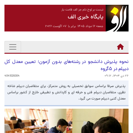
نیست بر لوح دلم جز الف قامت یار
پایگاه خبری الف
جمعه ۱۶ مرداد ۱۴۰۵ برابر با ۰۷ آگوست ۲۰۲۶
نحوه پذیرش دانشجو در رشته‌های بدون آزمون؛ تعیین معدل کل
دیپلم در ۵گروه
۲۶ دی ۱۴۰۴، ۰۹:۱۲
4041026004
پذیرش صرفا براساس سوابق تحصیلی به روش متمرکز، برای متقاضیان دیپلم شاخه
نظری، متقاضیان دیپلم فنی و حرفه ای و کاردانش و تطبیقی خارج از کشور براساس
معدل کتبی دیپلم صورت می گیرد.