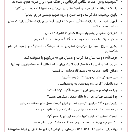
آسوشیتدپرس: صدها نظامی آمریکایی در جنگ علیه ایران ضربه مغزی شده‌اند
پاسخ قالیباف به ترامپ: واقعیت‌ها را بپذیرید و به تعهدات خود عمل کنید
پایان بی‌نتیجه مذاکرات دولت لبنان و رژیم صهیونیستی در رم ایتالیا
فوری؛ شرط جدید بازنشستگی اعلام شد/ این افراد برای بازنشستگی باید ۵ سال
بیشتر خدمت کنند
کاپیتان سابق از پرسپولیسی‌ها حلالیت طلبید + عکس
ادعای شبکه «الحدث» درباره ایجاد گذرگاه موقت در تنگه هرمز
یحیی سریع: مواضع مزدوران سعودی را با موشک بالستیک و پهپاد در هم
شکستیم
حزب‌الله: دولت لبنان مذاکرات و امتیازدهی به تل‌آویو را متوقف کند
عجیب اما واقعی:رقم فسخ قرارداد رضاییان با استقلال فقط ۱۰۰میلیون تومان!
اصلاح قانون مهریه به دستورکار مجلس بازگشت
این خوراکی‌ها را بخورید تا آلزایمر نگیرید
دو بازیکن آزاد در راه پیوستن به پرسپولیس
چرا خداوند بر خوردن این ۳ میوه تأکید کرده است؟!
چرا قیمت طلا در ایران با بازار جهانی متفاوت است؟
پژوپارس ۶۴۰ میلیون تومان شد/ جدول قیمت مدل‌های مختلف خودرو
درخواست یک نماینده مجلس از قالیباف درباره قانون مهریه
کویت دستور تعطیلی تنها مدرسه ایرانی را صادر کرد
یک‌ سوم صهیونیست‌ها در برابر حملات موشکی بی دفاع هستند
پزشکیان: مشروطه نقطه عطف بیداری و آزادی‌خواهی ملت ایران بود/ مشروطه