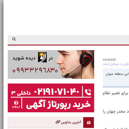
4041013107
 این منطقه عنوان
برای تغییر نظام
 مخدر جهان را
آخرین عناوین