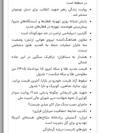
در منطقه است
روایت زندگی رهبر شهید انقلاب برای نسل نوجوان
منتشر شد
پایش شبانه روزی تهویه قطارها و ایستگاه‌های مترو/
پیش‌بینی هوشمند تهویه در قطارهای جدید
گاردین: دیپلماسی ترامپ در حد مهدکودک است
معاون هماهنگ‌کننده نیروی هوایی ارتش: وضعیت
سه خلبان عملیات حمله به العدید هنوز مشخص
نیست
هشدار به مسافران؛ ترافیک سنگین در این جاده
شمالی
قیمت جدید طلا و سکه امروز ۱۵ مردادماه ۱۴۰۵/ مرز
مقاومتی طلا و سکه شکست + جدول
سقوط آزاد قیمت خودرو در بازار/ آخرین قیمت پراید،
پژو، ساینا، شاهین، کوییک و تارا + جدول
شهید علی لاریجانی چگونه ردیابی شد؟/ روایت سردار
کوثری از نحوه شهادت دبیر شورای عالی امنیت ملی
ماجرای نصب سنگ مزار اکبر عبدی چیست؟
تکذیب شایعه «معافیت سربازان فراری»
ایران: گسترش زرادخانه سلاح‌های هسته‌ای آمریکا
تهدیدی برای کل بشریت است
باورهای نادرست درباره گرمازدگی