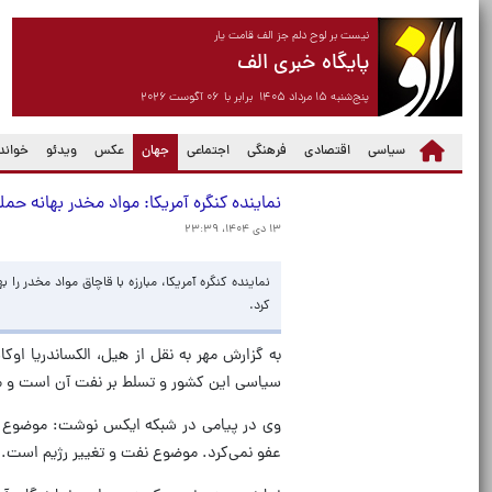
نیست بر لوح دلم جز الف قامت یار
پایگاه خبری الف
پنج‌شنبه ۱۵ مرداد ۱۴۰۵ برابر با ۰۶ آگوست ۲۰۲۶
(current)
سیاسی
اقتصادی
فرهنگی
اجتماعی
جهان
عکس
ویدئو
خواندن
نماینده کنگره آمریکا: مواد مخدر بهانه ح
۱۳ دی ۱۴۰۴، ۲۳:۳۹
نماینده کنگره آمریکا، مبارزه با قاچاق مواد مخدر را
کرد.
به گزارش مهر به نقل از هیل، الکساندریا اوکا
سیاسی این کشور و تسلط بر نفت آن است و م
وی در پیامی در شبکه ایکس نوشت: موضوع موا
عفو نمی‌کرد. موضوع نفت و تغییر رژیم است.