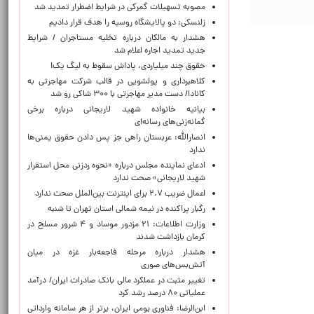
مصوبه تسهیلات گمرکی در شرایط اضطرار تمدید شد
زلنسکی: دو پالایشگاه روسیه را هدف قرار دادیم
هشدار به مالکان درباره تخلیه مستاجران / شرایط
جدید تمدید اجاره اعلام شد
حقوق چند میلیاردی، پاداش سقوط به لیگ یک!
کلاهبرداری و پولشویی در قالب شرکت مهاجرتی به
کانادا/ دست مدیر مهاجرتی با ۳۰۰ شاکی رو شد
بیانیه خانواده شهید لاریجانی درباره برخی
گمانه‌زنی‌های رسانه‌ای
انصارالله: عربستان راهی جز پس دادن حقوق یمنی‌ها
ندارد
ادعای نماینده مجلس درباره «نحوه ردزنی محل استقرار
شهید لاریجانی» صحت ندارد
اعمال ضریب ۲.۷ برای اینترنت بین‌الملل صحت ندارد
رگبار پراکنده در نیمه شمالی استان تهران تا شنبه
وزارت اطلاعات: ۲۱ مزدور موساد و ۴ شرور مسلح در
کرمان بازداشت شدند
هشدار درباره مرحله فاجعه‌بار غزه در میان
آتش‌بس‌های صوری
تغییر مثبت در عملکرد مالی بانک صادرات ایران/ درآمد
عملیاتی ۸۰ درصد رشد کرد
ابن‌الرضا: فناوری بومی ایران، برتر از هر سامانه وارداتی