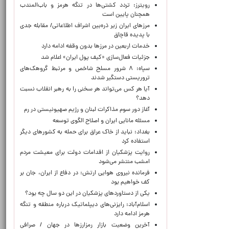
رویترز: تردد کشتی‌ها در تنگه هرمز و باب‌المندب
همچنان پایین است
مرزهای ایران زیر ذره‌بین اشراف اطلاعاتی/ مقابله جدی
با پدیده قاچاق
خدمات اربعین در مرزها بدون وقفه ادامه دارد
جزئیات فعال‌سازی «کیف پول ایران» اعلام شد
سپاه: ۸ شرور مسلح شاخص و مرتبط گروهک‌های
تروریستی دستگیر شدند
آیا هر کس می‌تواند هر سخنی را به رهبر انقلاب نسبت
دهد؟
آغاز دور سوم مذاکرات لبنان و رژیم صهیونیستی در رم
مسئله مانایی ایران و اصلاح الگوی توسعه
بغداد: نباید از خاک عراق برای حمله به کشورهای دیگر
استفاده کرد
روایت پزشکیان از اقدامات دولت برای معیشت مردم
امشب منتشر می‌شود
فرمانده نیروی هوایی ارتش: در دفاع از ایران، جان بر
کف خواهیم بود
یکی از دستاوردهای پزشکیان در این دو سال چه بود؟
اسلام‌آباد: رایزنی‌های دیپلماتیک درباره منطقه و تنگه
هرمز ادامه دارد
آخرین وضعیت بازار رمزارزها در جهان / صرافی