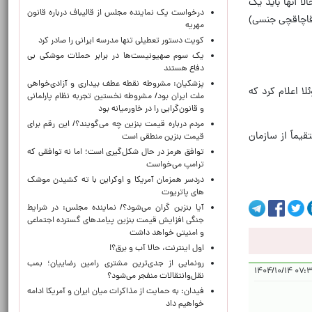
ا آنها باید یک
درخواست یک نماینده مجلس از قالیباف درباره قانون
(قاچاقچی جنسی)
مهریه
کویت دستور تعطیلی تنها مدرسه ایرانی را صادر کرد
یک‌ سوم صهیونیست‌ها در برابر حملات موشکی بی
دفاع هستند
پزشکیان: مشروطه نقطه عطف بیداری و آزادی‌خواهی
ا اعلام کرد که
ملت ایران بود/ مشروطه نخستین تجربه نظام پارلمانی
و قانون‌گرایی را در خاورمیانه بود
مردم درباره قیمت بنزین چه می‌گویند؟/ این رقم برای
یماً از سازمان
قیمت بنزین منطقی است
توافق هرمز در حال شکل‌گیری است؛ اما نه توافقی که
ترامپ می‌خواست
دردسر همزمان آمریکا و اوکراین با ته کشیدن موشک
های پاتریوت
آیا بنزین گران می‌شود؟/ نماینده مجلس: در شرایط
جنگی افزایش قیمت بنزین پیامدهای گسترده اجتماعی
و امنیتی خواهد داشت
اول اینترنت، حالا آب و برق؟!
رونمایی از جدی‌ترین مشتری رامین رضاییان؛ بمب
۰۷:۳۸:۴۰ 
نقل‌وانتقالات منفجر می‌شود؟
فیدان: به حمایت از مذاکرات میان ایران و آمریکا ادامه
خواهیم داد