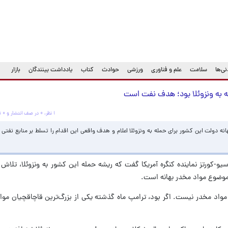
ی‌ها
سلامت
علم و فناوری
ورزشی
حوادث
کتاب
یادداشت بینندگان
بازار
مله به ونزوئلا بود؛ هدف نفت است
۱ نظر، ۰ در صف انتشار و ۰ تکراری یا غیرقابل انتشار
 بهانه دولت این کشور برای حمله به ونزوئلا اعلام و هدف واقعی این اقدام را تسلط بر منابع نفتی
سیو-کورتز نماینده کنگره آمریکا گفت که ریشه حمله این کشور به ونزوئلا، تلاش 
وضوع مواد مخدر بهانه است.
د مخدر نیست. اگر بود، ترامپ ماه گذشته یکی از بزرگ‌ترین قاچاقچیان مواد