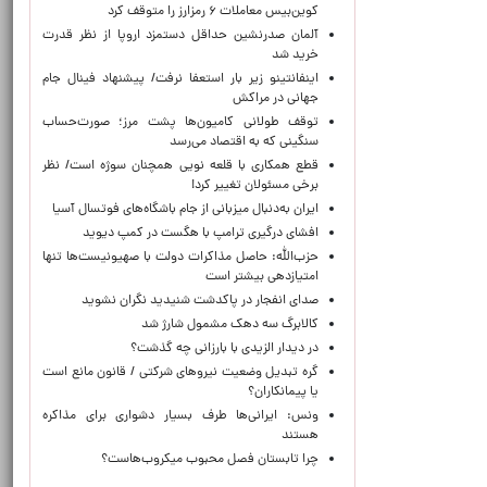
کوین‌بیس معاملات ۶ رمزارز را متوقف کرد
آلمان صدرنشین حداقل دستمزد اروپا از نظر قدرت
خرید شد
اینفانتینو زیر بار استعفا نرفت/ پیشنهاد فینال جام
جهانی در مراکش
توقف طولانی کامیون‌ها پشت مرز؛ صورت‌حساب
سنگینی که به اقتصاد می‌رسد
قطع همکاری با قلعه نویی همچنان سوژه است/ نظر
برخی مسئولان تغییر کرد!
ایران به‌دنبال میزبانی از جام باشگاه‌های فوتسال آسیا
افشای درگیری ترامپ با هگست در کمپ دیوید
حزب‌الله: حاصل مذاکرات دولت با صهیونیست‌ها تنها
امتیازدهی‌ بیشتر است
صدای انفجار در پاکدشت شنیدید نگران نشوید
کالابرگ سه دهک مشمول شارژ شد
در دیدار الزیدی با بارزانی چه گذشت؟
گره تبدیل وضعیت نیروهای شرکتی / قانون مانع است
یا پیمانکاران؟
ونس: ایرانی‌ها طرف بسیار دشواری برای مذاکره
هستند
چرا تابستان فصل محبوب میکروب‌هاست؟