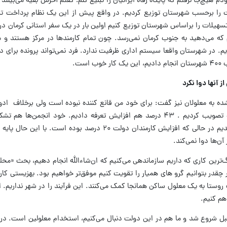
ودم هیچ‌جا نرفتم که پایگاه رفاه ایرانیان را تبلیغ کنم؛ گفتم آخرش بقیه می‌بینند 
ات را برحسب شهرستان توزیع کردیم. در واقع پیش از این یک نظام پرداخت تس
تسهیلات را براساس شهرستان توزیع کنیم اولین بار در یک سفر استانی کرمان د
 می‌دهید به جنوب کرمان نمی‌رسد. چون تمام کارمندها در مرکز هستند و ما 
یم. در شهرستان واقعا سیستم اداری ظرفیت ندارد. فرد نمی‌تواند پرونده برای 
ست.
 به معلولان نیز گفت: برای خود من قانع کننده نبوده است ولی برخلاف ادوا
انجمن نگهداری معلولین را در اردیبهشت ماه تصویب کردیم . ۴۳ درصد هم افزایش تعرفه دادیم. خود انجمن
افزایش حقوق این‌ افراد را به ۴۰ درصد رساندیم در حالی که افزایش کارمندان دولت ۲۰ درصد بو
‌ترین کاری که داریم سازماندهی می‌کنیم که ان‌شاءالله انجام دهیم، بحث «م
چقدر بتوانیم گرو های همیار را تقویت کنیم موفق‌تر خواهیم بود. بهزیستی کار
 روستا به یک معلول ساکن همانجا کمک می‌کنند. این فرآیند را در شهر نداریم. ا
اهم کنیم.
ت قبل شروع شد و ما هم در این دولت دنبال می‌کنیم، استخدام معلولین است. در