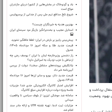
باد و گردوخاک در بخش‌هایی از کشور/ دریای مازندران
مواج است
شروع تلخ مدافع تیم ملی پس از جدایی از پرسپولیس
بهترین هدیه به خبرنگاران چیست؟
استایل عجیب و بحث‌برانگیز بازیگر مرد سینمای ایران
پیش‌بینی پاییز پر بارش در ایران؛ لطفا غافلگیر نشوید
قیمت جدید طلا و سکه امروز ۱۶ مردادماه ۱۴۰۵/
جدول
راز دشمنی وزیرخارجه لبنان با ایران / یوسف رجی چه
ارتباطی با حزب نزدیک به اسرائیل دارد؟
بلاتکلیفی پرونده‌های مشاغل سخت/ دولت از بررسی
آیین‌نامه خبر داد
قیمت جدید دلار، یورو و سایر ارزها امروز ۱۶ مردادماه
۱۴۰۵/ جدول
افزایش اعتبار کالابرگ الکترونیکی جدی شد/ جزییات
شتغال پرداخت و
جلسه ویژه دولت درباره افزایش مبلغ کالابرگ
سامانه ضد موشکی لیزری؛ از بلوف سیاسی تا واقعیت
ای بهبود وضعیت
میدانی
جزئیات ثبت ادعا، تهیه نقشه UTM و ارائه مادر سند
اعلام شد