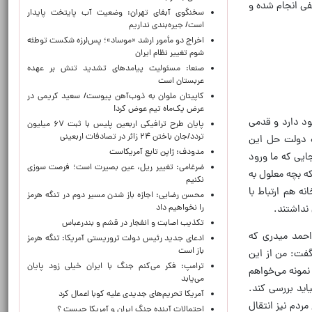
فی انجام شده و
سخنگوی آبفای تهران: وضعیت آب پایتخت پایدار
است/ جیره‌بندی نداریم
اخراج دو مأمور ارشد «موساد»؛ پس‌لرزه شکست توطئه
شوم تغییر نظام ایران
صنعا: مسئولیت پیامدهای تشدید تنش بر عهده
عربستان است
کاپیتان ملوان به ذوب‌آهن پیوست/ سعید کریمی در
عرض یک‌ماه تیم عوض کرد!
ود دارد و قدمی
پایان طرح ترافیکی اربعین پلیس با ثبت ۶۷ میلیون
تردد/جان باختن ۲۴ زائر در تصادفات اربعینی
ده دولت حل این
مدودف: ژاپن تابع آمریکاست
ایی که ما ورود
ضرغامی: تغییر ریل، عین بصیرت است؛ فرصت سوزی
ه بچه معلول به
نکنیم
نه هم ارتباط با
محسن رضایی: اجازه باز شدن مسیر دوم در تنگه هرمز
را نخواهیم داد
 نداشتند.
تکذیب اصابت و انفجار در قشم و بندرعباس
 احمد میدری که
ادعای جدید رئیس دولت تروریستی آمریکا: تنگه هرمز
باز است
گفت: من از این
ترامپ: فکر می‌کنم جنگ با ایران خیلی زود پایان
نمونه می‌خواهم
می‌یابد
یاید بررسی کند.
آمریکا تحریم‌های جدیدی علیه کوبا اعمال کرد
مردم نیز انتقال
احتمالات آینده جنگ ایران و آمریکا چیست ؟