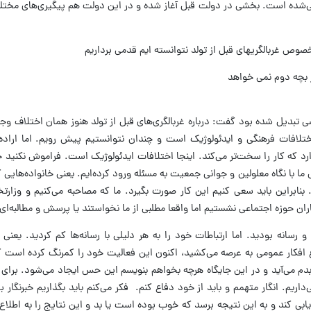
ی‌شده است. بخشی در دولت قبل آغاز شده و در این دولت هم پیگیری‌های مختل
صوص غربالگریهای قبل از تولد نتوانسته ایم قدمی برداریم
ر بچه دوم نمی خواهد
ی تبدیل شده بود گفت: درباره غربالگری‌های قبل از تولد هنوز همان اختلاف وج
 اختلافات فرهنگی و ایدئولوژیک است و چندان نتوانستیم پیش رویم. اما ارا
 که کار را سخت‌تر می‌کند. اینجا اختلافات ایدئولوژیک است. فراموش نکنید ج
 با نگاه معلولین و جوانی جمعیت به مسئله ورود کرده‌ایم. یعنی خانواده‌هایی ک
. بنابراین باید سعی کنیم این کار صورت بگیرد. ما که مصاحبه می‌کنیم و وزارتخا
گاران حوزه اجتماعی نشستیم اما واقعا مطلبی از ما نخواستند یا پرسش و مطالبه‌ای
 رسانه بودید. اما ارتباطات خود را به هر دلیلی با رسانه‌ها کم کردید. یعنی
افکار عمومی به عرصه می‌کشید، اکنون این فعالیت خود را کمرنگ‌ کرده است 
م می‌آید و در این جایگاه هرچه بخواهم بنویسم این حس ایجاد می‌شود. برای 
اریم. انگار متهمم و باید از خود دفاع کنم. فکر می‌کنم باید بگذاریم خبرنگار ب
رزیابی کند و به این نتیجه برسد که خوب بوده است یا بد و این نتایج را به اطلاع 