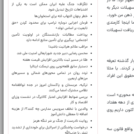
اظهار کرد: ما در
تلگراف: جنگ علیه ایران ممکن است به یکی از
هیلات دیگر به
اشتباهات تاریخ تبدیل شود
ر ذهن من خورد.
خطر پنهان التهاب لثه برای استخوان‌ها
اینجا کارمندی
فرمان اجرایی دوباره ترامپ برای محدود کردن «حق
تابعیت بر اساس تولد»
دریافت تسهیلات
پرداخت مطالبات بازنشستگان در اولویت تأمین
اجتماعی؛ پیگیری برای تأمین منابع ادامه دارد
مراقب علائم هپاتیت باشید!
محسن رضایی دبیر جدید شورایعالی امنیت ملی شد
طلا در مسیر ثبت بالاترین افزایش قیمت هفته
ر گذشته تعرفه
دستیار سابق قلعه‌نویی روی نیمکت ایتالیا
‌ها هم تشکر کردند. یا مثلا
تردد روان در تمامی محورهای شمالی و مسیرهای
ده است. با این حال پایه حقوق این افراد
مرزهای اربعین
ترکیه، عربستان و پاکستان امروز در جده توافقنامه
نظامی مشترک امضا می‌کنند
حله محوری» است
بررسی ضوابط افزایش اعتبار کالابرگ در نشست وزرای
ی از دهه هفتاد
اقتصاد و کار
والدین با تخلف سرویس مدارس چه کنند؟/ از هزینه
کنون داریم روی
اضافه تا معطلی دانش‌آموز
روایت نادرست از جنگ بر سَر تنگه هرمز
درخواست واشنگتن از اسرائیل برای خودداری از تشدید
 واقع قانون سه
تنش با حزب‌الله