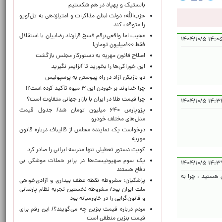
بالستیک و پهپاد در هم شکستیم
حزب‌الله: دولت لبنان مذاکرات و امتیازدهی به تل‌آویو
را متوقف کند
عجیب اما واقعی:رقم فسخ قرارداد رضاییان با استقلال
۱۴:۰۵:۲۱ ۱
فقط ۱۰۰میلیون تومان!
اصلاح قانون مهریه به دستورکار مجلس بازگشت
این خوراکی‌ها را بخورید تا آلزایمر نگیرید
دو بازیکن آزاد در راه پیوستن به پرسپولیس
چرا خداوند بر خوردن این ۳ میوه تأکید کرده است؟!
چرا قیمت طلا در ایران با بازار جهانی متفاوت است؟
۱۴:۳۳:۴۱ ۱
پژوپارس ۶۴۰ میلیون تومان شد/ جدول قیمت
مدل‌های مختلف خودرو
درخواست یک نماینده مجلس از قالیباف درباره قانون
مهریه
کویت دستور تعطیلی تنها مدرسه ایرانی را صادر کرد
یک‌ سوم صهیونیست‌ها در برابر حملات موشکی بی
۱۴:۳۹:۴۵ 
دفاع هستند
زنشستگان هستید ، چرا به
پزشکیان: مشروطه نقطه عطف بیداری و آزادی‌خواهی
ملت ایران بود/ مشروطه نخستین تجربه نظام پارلمانی
و قانون‌گرایی را در خاورمیانه بود
مردم درباره قیمت بنزین چه می‌گویند؟/ این رقم برای
قیمت بنزین منطقی است