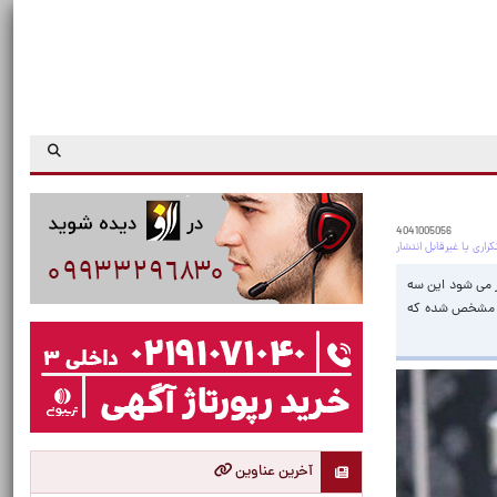
4041005056
۹ و ۱۰ مشمول یارانه نیستند، لذا تصور می شود این سه
مدی مشخص شده که
آخرین عناوین