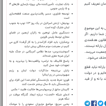
مان تعریف کنیم
بانک تجارت، تأمین‌کننده مالی پروژه بازسازی فازهای ۴
و ۵ پارس جنوبی
توسعه فناوری، مسیر رقابت‌پذیری صنعت قطعه‌سازی
است
یونیفل: ارتش اسرائیل در یک روز ۱۱۳ توپ به جنوب
لبنان شلیک کرده است
ض به این موضوع
دستگیری عامل توهین به زائران اربعین در فضای
ما داریم. اگر
مجازی توسط پلیس قزوین
 قانون هدفمندی
پزشکیان: باید افراد کارآمدتر را به کار گرفت/ کاری می
ست.مسئله در واقع این است که چون در قانون گفته شده دهک‌های ۸ و ۹ و ۱۰ مشمول یارانه نیستند،
کنیم در معیشت مردم مشکلی پیش نیاید
دهک خیلی پولدار هستند در حالی که جمعیت این سه دهک به ۲۷ میلیون جمعیت می‌رسد.
آسوشیتدپرس: صدها نظامی آمریکایی در جنگ علیه
ایران ضربه مغزی شده‌اند
پاسخ قالیباف به ترامپ: واقعیت‌ها را بپذیرید و به
تعهدات خود عمل کنید
رانه نباید قطع
پایان بی‌نتیجه مذاکرات دولت لبنان و رژیم
ایم و در دولت
صهیونیستی در رم ایتالیا
ا نه و از قید
فوری؛ شرط جدید بازنشستگی اعلام شد/ این افراد برای
بازنشستگی باید ۵ سال بیشتر خدمت کنند
کاپیتان سابق از پرسپولیسی‌ها حلالیت طلبید + عکس
ادعای شبکه «الحدث» درباره ایجاد گذرگاه موقت در
تنگه هرمز
یحیی سریع: مواضع مزدوران سعودی را با موشک