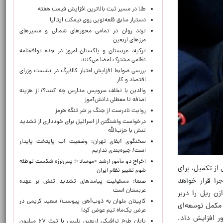
طلا در مسیر ثبت بالاترین افزایش قیمت هفته
دستیار سابق قلعه‌نویی روی نیمکت ایتالیا
تردد روان در تمامی محورهای شمالی و مسیرهای
مرزهای اربعین
ترکیه، عربستان و پاکستان امروز در جده توافقنامه
نظامی مشترک امضا می‌کنند
بررسی ضوابط افزایش اعتبار کالابرگ در نشست وزرای
اقتصاد و کار
والدین با تخلف سرویس مدارس چه کنند؟/ از هزینه
اضافه تا معطلی دانش‌آموز
روایت نادرست از جنگ بر سَر تنگه هرمز
درخواست واشنگتن از اسرائیل برای خودداری از تشدید
تنش با حزب‌الله
سخنگوی آبفای تهران: وضعیت آب پایتخت پایدار
است/ جیره‌بندی نداریم
اخراج دو مأمور ارشد «موساد»؛ پس‌لرزه شکست توطئه
از تکمیل، برای
شوم تغییر نظام ایران
را قرار خواهد
صنعا: مسئولیت پیامدهای تشدید تنش بر عهده
عربستان است
زن ریل را دربر
کاپیتان ملوان به ذوب‌آهن پیوست/ سعید کریمی در
 مکمل توسعه‌ای
عرض یک‌ماه تیم عوض کرد!
ر افزایش داد.
پایان طرح ترافیکی اربعین پلیس با ثبت ۶۷ میلیون