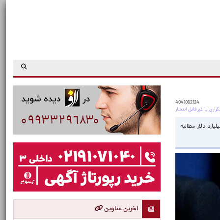
4041002124
قام راه‌آهن پیش‌نویس سیاست‌های توسعه حمل‌ونقل ریلی در حال آماده‌سازی است که برای تحقق اهداف برنامه هفتم توسعه، ۱۷ میلیارد دلار مطالبه
آخرین عناوین