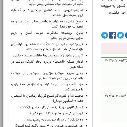
کنیم در معیشت مردم مشکلی پیش نیاید
 کشور به ‌صورت
آسوشیتدپرس: صدها نظامی آمریکایی در جنگ علیه
خواهد داشت.
ایران ضربه مغزی شده‌اند
پاسخ قالیباف به ترامپ: واقعیت‌ها را بپذیرید و به
تعهدات خود عمل کنید
پایان بی‌نتیجه مذاکرات دولت لبنان و رژیم
صهیونیستی در رم ایتالیا
فوری؛ شرط جدید بازنشستگی اعلام شد/ این افراد برای
بازنشستگی باید ۵ سال بیشتر خدمت کنند
کاپیتان سابق از پرسپولیسی‌ها حلالیت طلبید + عکس
۰۱:۳۵:۰۲ ۱
ادعای شبکه «الحدث» درباره ایجاد گذرگاه موقت در
تنگه هرمز
یحیی سریع: مواضع مزدوران سعودی را با موشک
بالستیک و پهپاد در هم شکستیم
حزب‌الله: دولت لبنان مذاکرات و امتیازدهی به تل‌آویو
را متوقف کند
عجیب اما واقعی:رقم فسخ قرارداد رضاییان با استقلال
۰۸:۴۴:۱۴ ۱
فقط ۱۰۰میلیون تومان!
اصلاح قانون مهریه به دستورکار مجلس بازگشت
این خوراکی‌ها را بخورید تا آلزایمر نگیرید
دو بازیکن آزاد در راه پیوستن به پرسپولیس
چرا خداوند بر خوردن این ۳ میوه تأکید کرده است؟!