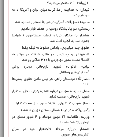
نقل‌وانتقالات منفجر می‌شود؟
فیدان: به حمایت از مذاکرات میان ایران و آمریکا ادامه
خواهیم داد
مصوبه تسهیلات گمرکی در شرایط اضطرار تمدید شد
زلنسکی: دو پالایشگاه روسیه را هدف قرار دادیم
هشدار به مالکان درباره تخلیه مستاجران / شرایط
جدید تمدید اجاره اعلام شد
حقوق چند میلیاردی، پاداش سقوط به لیگ یک!
کلاهبرداری و پولشویی در قالب شرکت مهاجرتی به
کانادا/ دست مدیر مهاجرتی با ۳۰۰ شاکی رو شد
بیانیه خانواده شهید لاریجانی درباره برخی
گمانه‌زنی‌های رسانه‌ای
انصارالله: عربستان راهی جز پس دادن حقوق یمنی‌ها
ندارد
ادعای نماینده مجلس درباره «نحوه ردزنی محل استقرار
شهید لاریجانی» صحت ندارد
اعمال ضریب ۲.۷ برای اینترنت بین‌الملل صحت ندارد
رگبار پراکنده در نیمه شمالی استان تهران تا شنبه
وزارت اطلاعات: ۲۱ مزدور موساد و ۴ شرور مسلح در
کرمان بازداشت شدند
هشدار درباره مرحله فاجعه‌بار غزه در میان
آتش‌بس‌های صوری