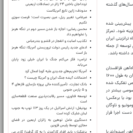
سال‌های گذشته
تردد/جان باختن ۲۴ زائر در تصادفات اربعینی
مدودف: ژاپن تابع آمریکاست
ضرغامی: تغییر ریل، عین بصیرت است؛ فرصت سوزی
نکنیم
ی در بخش ریلی کشور پیش‌بینی شده
محسن رضایی: اجازه باز شدن مسیر دوم در تنگه هرمز
ینه شود. تمرکز
را نخواهیم داد
ترانزیتی ایران
تکذیب اصابت و انفجار در قشم و بندرعباس
 توسعه از جمله
ادعای جدید رئیس دولت تروریستی آمریکا: تنگه هرمز
باز است
ترامپ: فکر می‌کنم جنگ با ایران خیلی زود پایان
می‌یابد
‌آهن قزاقستان
آمریکا تحریم‌های جدیدی علیه کوبا اعمال کرد
(KTZ )، مسیر ۳۶۰۰ کیلومتری مویتنی به بندر آکتائو قزاقستان را تعهد ۵ روز داده، در صورتی که مسیر بندرعباس-سرخس ایران به طول ۱۶۰۰
احتمالات آینده جنگ ایران و آمریکا چیست ؟
ت مشخص تفکیک شده
بانک تجارت، تأمین‌کننده مالی پروژه بازسازی فازهای ۴
و ۵ پارس جنوبی
صوصی بیشتر در
توسعه فناوری، مسیر رقابت‌پذیری صنعت قطعه‌سازی
 بود یا برعکس؛
است
موتیو و ناوگان
یونیفل: ارتش اسرائیل در یک روز ۱۱۳ توپ به جنوب
دست اجرا قرار
لبنان شلیک کرده است
دستگیری عامل توهین به زائران اربعین در فضای
مجازی توسط پلیس قزوین
ن امیدوارند با
پزشکیان: باید افراد کارآمدتر را به کار گرفت/ کاری می