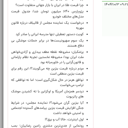
۰۹:۲۶:۱۷ ۱
چرا قیمت طلا در ایران با بازار جهانی متفاوت است؟
پژوپارس ۶۴۰ میلیون تومان شد/ جدول قیمت
مدل‌های مختلف خودرو
درخواست یک نماینده مجلس از قالیباف درباره قانون
مهریه
کویت دستور تعطیلی تنها مدرسه ایرانی را صادر کرد
یک‌ سوم صهیونیست‌ها در برابر حملات موشکی بی
دفاع هستند
پزشکیان: مشروطه نقطه عطف بیداری و آزادی‌خواهی
ملت ایران بود/ مشروطه نخستین تجربه نظام پارلمانی
و قانون‌گرایی را در خاورمیانه بود
مردم درباره قیمت بنزین چه می‌گویند؟/ این رقم برای
قیمت بنزین منطقی است
توافق هرمز در حال شکل‌گیری است؛ اما نه توافقی که
ترامپ می‌خواست
دردسر همزمان آمریکا و اوکراین با ته کشیدن موشک
های پاتریوت
آیا بنزین گران می‌شود؟/ نماینده مجلس: در شرایط
جنگی افزایش قیمت بنزین پیامدهای گسترده اجتماعی
و امنیتی خواهد داشت
اول اینترنت، حالا آب و برق؟!
رونمایی از جدی‌ترین مشتری رامین رضاییان؛ بمب