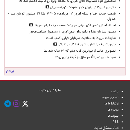
سخنگوی قوه قضاییه: آقای خرازی به دادگاه ویژه روحانیت احضار شد
ناتوانی آمریکا در پنهان کردن ضربات کوبنده ایران
قیمت جدید طلا و سکه امروز ۱۷ مردادماه ۱۴۰۵/ طلا ۱۹ میلیون تومان شد +
جدول
لحظه‌ فحش دادن اکبر عبدی در پشت صحنه یک فیلم معروف
دستور سازمان غذا و دارو برای جمع‌آوری ۳ محصول سلامت‌محور
شایعات مربوط به معافیت سربازان فراری کذب است
بدون تعارف با آتش نشان فداکار مازندرانی
تصویری جالب از پیرترین گربه دنیا که ۳۱ ساله شد
سید حسن نصرالله در منزل چگونه پدری بود؟
بیشتر
ما را دنبال کنید.
آرشیو
آخرین خبرها
ارتباط با ما
درباره ما
پیوندها
RSS
اعلام مشکل سایت