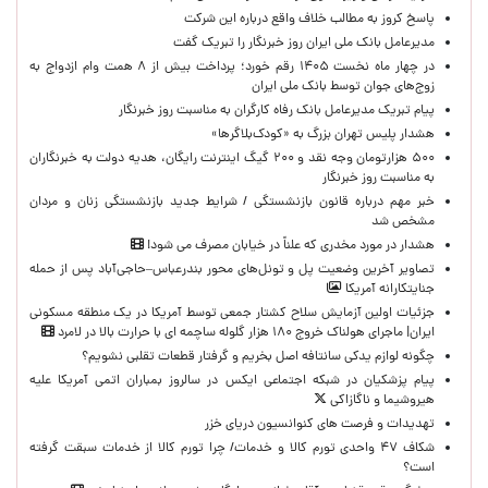
پاسخ کروز به مطالب خلاف واقع درباره این شرکت
مدیرعامل بانک ملی ایران روز خبرنگار را تبریک گفت
در چهار ماه نخست ۱۴۰۵ رقم خورد؛ پرداخت بیش از ۸ همت وام ازدواج به
زوج‌های جوان توسط بانک ملی ایران
پیام تبریک مدیرعامل بانک رفاه کارگران به مناسبت روز خبرنگار
هشدار پلیس تهران بزرگ به «کودک‌بلاگرها»
۵۰۰ هزارتومان وجه نقد و ۲۰۰ گیگ اینترنت رایگان، هدیه دولت به خبرنگاران
به مناسبت روز خبرنگار
خبر مهم درباره قانون بازنشستگی / شرایط جدید بازنشستگی زنان و مردان
مشخص شد
هشدار در مورد مخدری که علناً در خیابان مصرف می شود!
تصاویر آخرین وضعیت پل و تونل‌های محور بندرعباس–حاجی‌آباد پس از حمله
جنایتکارانه آمریکا
جزئیات اولین آزمایش سلاح کشتار جمعی توسط آمریکا در یک منطقه مسکونی
ایران| ماجرای هولناک خروج ۱۸۰ هزار گلوله ساچمه ای با حرارت بالا در لامرد
چگونه لوازم یدکی سانتافه اصل بخریم و گرفتار قطعات تقلبی نشویم؟
پیام پزشکیان در شبکه اجتماعی ایکس در سالروز بمباران اتمی آمریکا علیه
هیروشیما و ناگازاکی
تهدیدات و فرصت های کنوانسیون دریای خزر
شکاف ۴۷ واحدی تورم کالا و خدمات/ چرا تورم کالا از خدمات سبقت گرفته
است؟