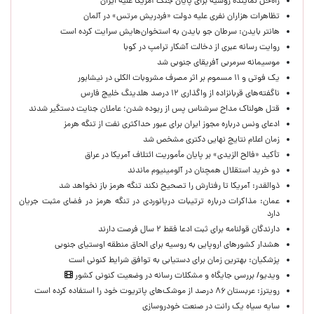
راه‌حل نماینده روسیه برای پایان جنگ آمریکا علیه ایران
تظاهرات هزاران نفری علیه دولت «فردریش مرتس» در آلمان
هانتر بایدن: سرطان جو بایدن به استخوان‌هایش سرایت کرده است
روایت رسانه عبری از دخالت آشکار ترامپ در کوبا
موسیمانه سرمربی آفریقای جنوبی شد
یک فوتی و ۱۱ مسموم بر اثر مصرف مشروبات الکلی در نیشابور
ناگفته‌های قربانزاده از واگذاری ۱۲ درصد هلدینگ خلیج فارس
قتل هولناک مداح سرشناس پس از ربوده شدن؛ عاملان جنایت دستگیر شدند
ادعای ونس درباره مجوز ایران برای عبور حداکثری نفت از تنگه هرمز
زمان اعلام نتایج نهایی دکتری مشخص شد
تأکید «فالح الزیدی» بر پایان مأموریت ائتلاف آمریکا در عراق
دو خرید استقلال همچنان در آلومینیوم ماندند
ذوالقدر: آمریکا تا رفتارش را تصحیح نکند تنگه هرمز باز نخواهد شد
عمان: مذاکرات درباره ترتیبات دریانوردی در تنگه هرمز در فضای مثبت جریان
دارد
دارندگان قولنامه برای ثبت ادعا فقط ۲ سال فرصت دارند
هشدار کشورهای اروپایی به روسیه برای الحاق منطقه اوستیای جنوبی
پزشکیان‌: بهترین زمان برای دستیابی به توافق شرایط کنونی است
ویدیو/ بررسی جایگاه و مشکلات رسانه در وضعیت کنونی کشور
رویترز: عربستان ۸۶ درصد از موشک‌های پاتریوت خود را استفاده کرده است
سایه سیاه یک رانت در صنعت خودروسازی