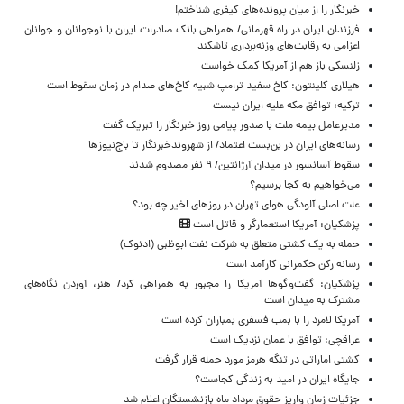
خبرنگار را از میان پرونده‌های کیفری شناختم!
​فرزندان ایران در راه قهرمانی/ همراهی بانک صادرات ایران با نوجوانان و جوانان
اعزامی به رقابت‌های وزنه‌برداری تاشکند
زلنسکی باز هم از آمریکا کمک خواست
هیلاری کلینتون: کاخ سفید ترامپ شبیه کاخ‌های صدام در زمان سقوط است
ترکیه: توافق مکه علیه ایران نیست
مدیرعامل بیمه ملت با صدور پیامی روز خبرنگار را تبریک گفت
رسانه‌های ایران در بن‌بست اعتماد/ از شهروندخبرنگار تا باج‌نیوزها
سقوط آسانسور در میدان آرژانتین/ ۹ نفر مصدوم شدند
می‌خواهیم به کجا برسیم؟
علت اصلی آلودگی هوای تهران در روزهای اخیر چه بود؟
پزشکیان: آمریکا استعمارگر و قاتل است
حمله به یک کشتی متعلق به شرکت نفت ابوظبی (ادنوک)
رسانه رکن حکمرانی کارآمد است
پزشکیان: گفت‌وگوها آمریکا را مجبور به همراهی کرد/ هنر، آوردن نگاه‌های
مشترک به میدان است
آمریکا لامرد را با بمب فسفری بمباران کرده است
عراقچی: توافق با عمان نزدیک است
کشتی اماراتی در تنگه هرمز مورد حمله قرار گرفت
جایگاه ایران در امید به زندگی کجاست؟
جزئیات زمان واریز حقوق مرداد ماه بازنشستگان اعلام شد