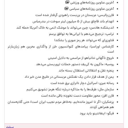
آخرین عناوین روزنامه‌های ورزشی
آخرین عناوین روزنامه‌های سیاسی
فارن‌پالیسی: عربستان در بن‌بست راهبردی گرفتار شده است
انهدام باند قاچاق بیش از ۵ میلیون لیتر سوخت در بندرعباس
اندیشکده هادسن: چین می‌تواند با موشک اتمی به خاک آمریکا حمله کند
ترامپ: ترجیح می‌دهم با ایرانی‌‌ها به توافق برسم
فناوری‌ای که می‌تواند هر رمز عبوری را بشکند!
کارشناس اوراسیا: پیامدهای کنوانسیون خزر از واگذاری بحرین هم زیان‌بارتر
است
خروج ناگهانی نتانیاهو از مراسمی به دلایل امنیتی
روسیه: ماکرون به کی‌یف دستور حملات تروریستی می‌دهد
پنجره‌ نقل و انتقالاتی استقلال بسته ماند
یمن از هدف قرار دادن یک نفتکش عربستانی در خلیج عدن خبر داد
رسانه عبری: اسرائیل دچار ناترازی برق شده است
سازمان ملل: طرف‌ها را به مذاکره درباره تنگه هرمز تشویق می‌کنیم
فارن افرز: محور مقاومت دست نخورده باقی مانده است
پزشکیان: اگر تا امروز مانده‌ایم، به‌خاطر مردم نجیب ایران است/ حتی گلایه‌مندان
هم همراهی کردند
فیگو: اینفانتینو باید برود
بیشتر