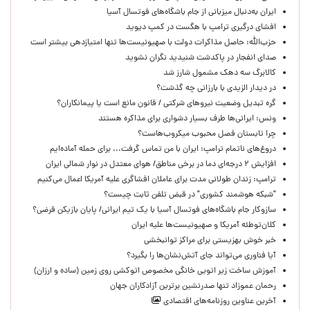
ایران به‌دنبال میزبانی از جام باشگاه‌های فوتسال آسیا
افشای درگیری ترامپ با هگست در کمپ دیوید
حزب‌الله: حاصل مذاکرات دولت با صهیونیست‌ها تنها امتیازدهی‌ بیشتر است
صدای انفجار در پاکدشت شنیدید نگران نشوید
کالابرگ سه دهک مشمول شارز شد
در دیدار الزیدی با بارزانی چه گذشت؟
گره تبدیل وضعیت نیروهای شرکتی / قانون مانع است یا پیمانکاران؟
ونس: ایرانی‌ها طرف بسیار دشواری برای مذاکره هستند
چرا تابستان فصل محبوب میکروب‌هاست؟
دروغ‌های ناتمام ترامپ: ایران با من تماس گرفت... برای حمله آماده‌ایم
افزایش ۲ درجه‌ای دما در برخی مناطق/ هوای معتدل در نوار شمالی ایران
ترامپ: زندان طولانی مدت برای عاملان افشاگری‌ علیه آمریکا اعمال می‌کنیم
"شبکه هوشمند کشوری" در قبض تلفن ثابت چیست؟
سازوکار جام باشگاه‌های فوتسال آسیا با یک تیم ایرانی/ پایان بازیکن قرضی؟
کلان‌توطئه آمریکا و صهیونیست‌ها علیه ایران
خبر خوش بهزیستی برای مراکز توانبخشی
آیا فناوری می‌تواند جای آتش‌نشان‌ها را بگیرد؟
آموزش ساخت زیر اتویی خانگی مخصوص اتوکشی روی زمین (ساده و ارزان)
رحمان عموزاد تنها صدرنشین برترین آزادکاران جهان
آخرین عناوین روزنامه‌های اقتصادی