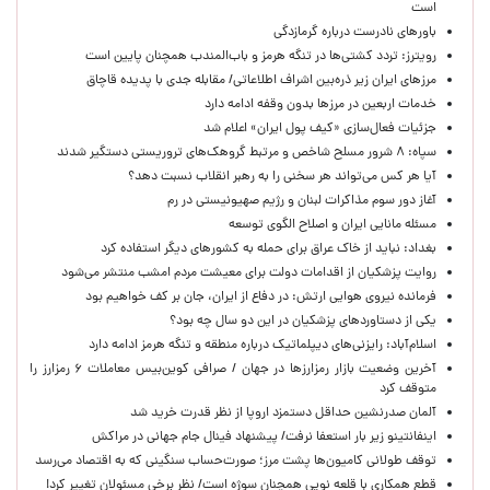
است
باورهای نادرست درباره گرمازدگی
رویترز: تردد کشتی‌ها در تنگه هرمز و باب‌المندب همچنان پایین است
مرزهای ایران زیر ذره‌بین اشراف اطلاعاتی/ مقابله جدی با پدیده قاچاق
خدمات اربعین در مرزها بدون وقفه ادامه دارد
جزئیات فعال‌سازی «کیف پول ایران» اعلام شد
سپاه: ۸ شرور مسلح شاخص و مرتبط گروهک‌های تروریستی دستگیر شدند
آیا هر کس می‌تواند هر سخنی را به رهبر انقلاب نسبت دهد؟
آغاز دور سوم مذاکرات لبنان و رژیم صهیونیستی در رم
مسئله مانایی ایران و اصلاح الگوی توسعه
بغداد: نباید از خاک عراق برای حمله به کشورهای دیگر استفاده کرد
روایت پزشکیان از اقدامات دولت برای معیشت مردم امشب منتشر می‌شود
فرمانده نیروی هوایی ارتش: در دفاع از ایران، جان بر کف خواهیم بود
یکی از دستاوردهای پزشکیان در این دو سال چه بود؟
اسلام‌آباد: رایزنی‌های دیپلماتیک درباره منطقه و تنگه هرمز ادامه دارد
آخرین وضعیت بازار رمزارزها در جهان / صرافی کوین‌بیس معاملات ۶ رمزارز را
متوقف کرد
آلمان صدرنشین حداقل دستمزد اروپا از نظر قدرت خرید شد
اینفانتینو زیر بار استعفا نرفت/ پیشنهاد فینال جام جهانی در مراکش
توقف طولانی کامیون‌ها پشت مرز؛ صورت‌حساب سنگینی که به اقتصاد می‌رسد
قطع همکاری با قلعه نویی همچنان سوژه است/ نظر برخی مسئولان تغییر کرد!