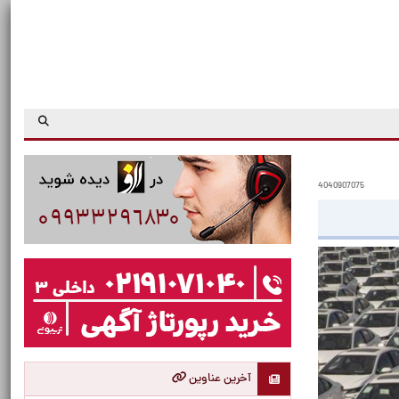
4040907075
آخرین عناوین