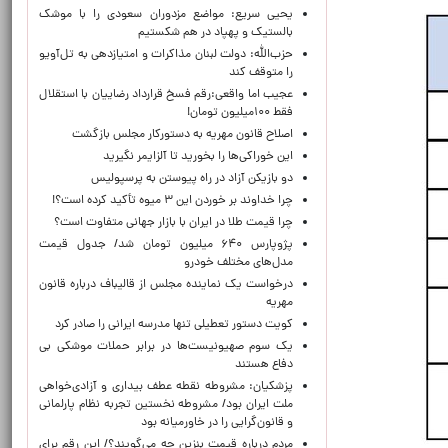
یحیی سریع: مواضع مزدوران سعودی را با موشک
بالستیک و پهپاد در هم شکستیم
حزب‌الله: دولت لبنان مذاکرات و امتیازدهی به تل‌آویو
را متوقف کند
عجیب اما واقعی:رقم فسخ قرارداد رضاییان با استقلال
فقط ۱۰۰میلیون تومان!
اصلاح قانون مهریه به دستورکار مجلس بازگشت
این خوراکی‌ها را بخورید تا آلزایمر نگیرید
دو بازیکن آزاد در راه پیوستن به پرسپولیس
چرا خداوند بر خوردن این ۳ میوه تأکید کرده است؟!
چرا قیمت طلا در ایران با بازار جهانی متفاوت است؟
پژوپارس ۶۴۰ میلیون تومان شد/ جدول قیمت
مدل‌های مختلف خودرو
درخواست یک نماینده مجلس از قالیباف درباره قانون
مهریه
کویت دستور تعطیلی تنها مدرسه ایرانی را صادر کرد
یک‌ سوم صهیونیست‌ها در برابر حملات موشکی بی
دفاع هستند
پزشکیان: مشروطه نقطه عطف بیداری و آزادی‌خواهی
ملت ایران بود/ مشروطه نخستین تجربه نظام پارلمانی
و قانون‌گرایی را در خاورمیانه بود
مردم درباره قیمت بنزین چه می‌گویند؟/ این رقم برای