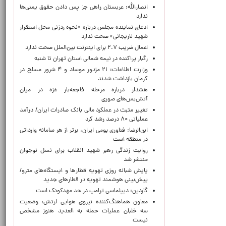
انصارالله: عربستان راهی جز پس دادن حقوق یمنی‌ها
ندارد
ادعای نماینده مجلس درباره «نحوه ردزنی محل استقرار
شهید لاریجانی» صحت ندارد
اعمال ضریب ۲.۷ برای اینترنت بین‌الملل صحت ندارد
رگبار پراکنده در نیمه شمالی استان تهران تا شنبه
وزارت اطلاعات: ۲۱ مزدور موساد و ۴ شرور مسلح در
کرمان بازداشت شدند
هشدار درباره مرحله فاجعه‌بار غزه در میان
آتش‌بس‌های صوری
تغییر مثبت در عملکرد مالی بانک صادرات ایران/ درآمد
عملیاتی ۸۰ درصد رشد کرد
ابن‌الرضا: فناوری بومی ایران، برتر از هر سامانه وارداتی
در منطقه است
روایت زندگی رهبر شهید انقلاب برای نسل نوجوان
منتشر شد
پایش شبانه روزی تهویه قطارها و ایستگاه‌های مترو/
پیش‌بینی هوشمند تهویه در قطارهای جدید
گاردین: دیپلماسی ترامپ در حد مهدکودک است
معاون هماهنگ‌کننده نیروی هوایی ارتش: وضعیت
سه خلبان عملیات حمله به العدید هنوز مشخص
نیست