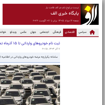
نیست بر لوح دلم جز الف قامت یار
پایگاه خبری الف
جمعه ۱۶ مرداد ۱۴۰۵ برابر با ۰۷ آگوست ۲۰۲۶
(current)
سیاسی
اقتصادی
فرهنگی
اجتماعی
جهان
عکس
ویدئو
خواندن
ثبت نام خودروهای وارداتی تا ۱۵ آذرماه تمدید شد
۷ آذر ۱۴۰۴، ۲۰:۱۵
سامانه یکپارچه عرضه خودروهای وارداتی در اطلاعیه ای اعلام کرد: متقاضیان تا ۱۵ آذرماه پس از وکالت