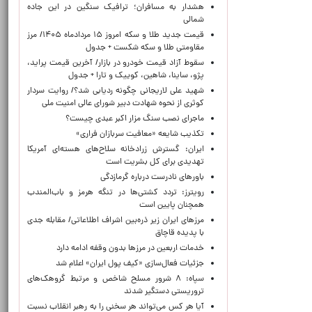
هشدار به مسافران؛ ترافیک سنگین در این جاده
شمالی
قیمت جدید طلا و سکه امروز ۱۵ مردادماه ۱۴۰۵/ مرز
مقاومتی طلا و سکه شکست + جدول
سقوط آزاد قیمت خودرو در بازار/ آخرین قیمت پراید،
پژو، ساینا، شاهین، کوییک و تارا + جدول
شهید علی لاریجانی چگونه ردیابی شد؟/ روایت سردار
کوثری از نحوه شهادت دبیر شورای عالی امنیت ملی
ماجرای نصب سنگ مزار اکبر عبدی چیست؟
تکذیب شایعه «معافیت سربازان فراری»
ایران: گسترش زرادخانه سلاح‌های هسته‌ای آمریکا
تهدیدی برای کل بشریت است
باورهای نادرست درباره گرمازدگی
رویترز: تردد کشتی‌ها در تنگه هرمز و باب‌المندب
همچنان پایین است
مرزهای ایران زیر ذره‌بین اشراف اطلاعاتی/ مقابله جدی
با پدیده قاچاق
خدمات اربعین در مرزها بدون وقفه ادامه دارد
جزئیات فعال‌سازی «کیف پول ایران» اعلام شد
سپاه: ۸ شرور مسلح شاخص و مرتبط گروهک‌های
تروریستی دستگیر شدند
آیا هر کس می‌تواند هر سخنی را به رهبر انقلاب نسبت