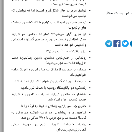
قیمت بنزین منطقی است
توافق هرمز در حال شکل‌گیری است؛ اما نه توافقی که
اضیان موجود در لیست مجاز
ترامپ می‌خواست
دردسر همزمان آمریکا و اوکراین با ته کشیدن موشک
های پاتریوت
آیا بنزین گران می‌شود؟/ نماینده مجلس: در شرایط
جنگی افزایش قیمت بنزین پیامدهای گسترده اجتماعی
و امنیتی خواهد داشت
اول اینترنت، حالا آب و برق؟!
رونمایی از جدی‌ترین مشتری رامین رضاییان؛ بمب
نقل‌وانتقالات منفجر می‌شود؟
فیدان: به حمایت از مذاکرات میان ایران و آمریکا ادامه
خواهیم داد
مصوبه تسهیلات گمرکی در شرایط اضطرار تمدید شد
زلنسکی: دو پالایشگاه روسیه را هدف قرار دادیم
هشدار به مالکان درباره تخلیه مستاجران / شرایط
جدید تمدید اجاره اعلام شد
حقوق چند میلیاردی، پاداش سقوط به لیگ یک!
کلاهبرداری و پولشویی در قالب شرکت مهاجرتی به
کانادا/ دست مدیر مهاجرتی با ۳۰۰ شاکی رو شد
بیانیه خانواده شهید لاریجانی درباره برخی
گمانه‌زنی‌های رسانه‌ای