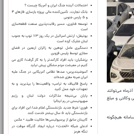
احتمالات آینده جنگ ایران و آمریکا چیست ؟
بانک تجارت، تأمین‌کننده مالی پروژه بازسازی فازهای ۴
و ۵ پارس جنوبی
توسعه فناوری، مسیر رقابت‌پذیری صنعت قطعه‌سازی
است
یونیفل: ارتش اسرائیل در یک روز ۱۱۳ توپ به جنوب
لبنان شلیک کرده است
دستگیری عامل توهین به زائران اربعین در فضای
مجازی توسط پلیس قزوین
پزشکیان: باید افراد کارآمدتر را به کار گرفت/ کاری می
کنیم در معیشت مردم مشکلی پیش نیاید
آسوشیتدپرس: صدها نظامی آمریکایی در جنگ علیه
ایران ضربه مغزی شده‌اند
پاسخ قالیباف به ترامپ: واقعیت‌ها را بپذیرید و به
تعهدات خود عمل کنید
ه گزارش خبرنگار اقتصادی ایرنا، به اطلاع متقاضیان می‌رساند که از روز سه شنبه چهارم آذرماه تا ساعت ۱۴:۰۰ روز دوشنبه ۱۰ آذرماه می‌توانند
پایان بی‌نتیجه مذاکرات دولت لبنان و رژیم
 وکالتی و مبلغ
صهیونیستی در رم ایتالیا
فوری؛ شرط جدید بازنشستگی اعلام شد/ این افراد برای
بازنشستگی باید ۵ سال بیشتر خدمت کنند
سامانه هیچگونه
کاپیتان سابق از پرسپولیسی‌ها حلالیت طلبید + عکس
ادعای شبکه «الحدث» درباره ایجاد گذرگاه موقت در
تنگه هرمز