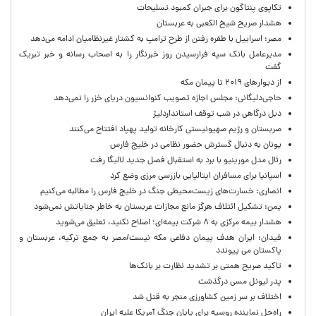
تکاپوی پنتاگون برای جبران کمبود تسلیحات
هشدار صریح شیخ الکعبی به عربستان
مصر: اسراییل با طفره رفتن از طرح ترامپ به کشتار غیرنظامیان ادامه می‌دهد
مدیرعامل بانک سپه فرارسیدن روز خبرنگار را به اصحاب رسانه و خبر تبریک
گفت
از دیوارهای ۲۰۱۹ تا پیمان مکه
حاجی‌دلیگانی: مجلس اجازه تصویب کنوانسیون دریای خزر را نمی‌دهد
دبل درگاهی در شب توقف استانداردلیژ
صربستان و رژیم صهیونیستی کارخانه تولید پهپاد افتتاح می‌کنند
یونان به دنبال گسترش حضور نظامی در خلیج فارس
رئال مدل مورینیو با برد به استقبال فصل جدید لالیگا رفت
اسپانیا برای مسافران ایتالیایی بازرسی مرزی وضع کرد
انصاری: خسارت‌های زیست‌محیطی جنگ در خلیج فارس را مطالبه‌ می‌کنیم
یمن: تشکیل ائتلاف هرگز مانع مجازات عربستان به خاطر جنایاتش نمی‌شود
هشدار بیمه مرکزی به ۸ شرکت بیمه‌ای؛ اصلاح نکنید، تعلیق می‌شوید
فیدان: ایران هدف پیمان دفاعی مکه نیست/مصر به جمع ترکیه، عربستان و
پاکستان می پیوندد
تاکید صریح همتی بر تشدید نظارت بر بانک‌ها
پدر لیونل مسی درگذشت
اختلاف بر سر زمین کشاورزی منجر به قتل شد
راه‌حل نماینده روسیه برای پایان جنگ آمریکا علیه ایران