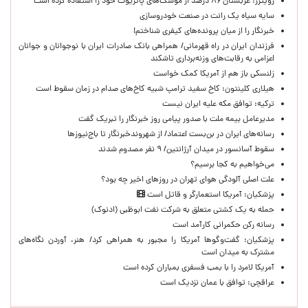
رویترز: عربستان ۸۶ درصد از موشک‌های پاتریوت خود را استفاده کرده است
سایه سیاه یک رانت در صنعت خودروسازی
خبرنگار را از میان پرونده‌های کیفری شناختم!
​فرزندان ایران در راه قهرمانی/ همراهی بانک صادرات ایران با نوجوانان و جوانان
اعزامی به رقابت‌های وزنه‌برداری تاشکند
زلنسکی باز هم از آمریکا کمک خواست
هیلاری کلینتون: کاخ سفید ترامپ شبیه کاخ‌های صدام در زمان سقوط است
ترکیه: توافق مکه علیه ایران نیست
مدیرعامل بیمه ملت با صدور پیامی روز خبرنگار را تبریک گفت
رسانه‌های ایران در بن‌بست اعتماد/ از شهروندخبرنگار تا باج‌نیوزها
سقوط آسانسور در میدان آرژانتین/ ۹ نفر مصدوم شدند
می‌خواهیم به کجا برسیم؟
علت اصلی آلودگی هوای تهران در روزهای اخیر چه بود؟
پزشکیان: آمریکا استعمارگر و قاتل است
حمله به یک کشتی متعلق به شرکت نفت ابوظبی (ادنوک)
رسانه رکن حکمرانی کارآمد است
پزشکیان: گفت‌وگوها آمریکا را مجبور به همراهی کرد/ هنر، آوردن نگاه‌های
مشترک به میدان است
آمریکا لامرد را با بمب فسفری بمباران کرده است
عراقچی: توافق با عمان نزدیک است