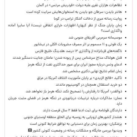
تظاهرات هزاران نفری علیه دولت «فردریش مرتس» در آلمان
هانتر بایدن: سرطان جو بایدن به استخوان‌هایش سرایت کرده است
روایت رسانه عبری از دخالت آشکار ترامپ در کوبا
زمان پایان جنگ از نظر کیهان/ اظهارات خرازی اتفاقی نیست/ آیا سایپا آماده
واگذاری است؟
موسیمانه سرمربی آفریقای جنوبی شد
یک فوتی و ۱۱ مسموم بر اثر مصرف مشروبات الکلی در نیشابور
ناگفته‌های قربانزاده از واگذاری ۱۲ درصد هلدینگ خلیج فارس
قتل هولناک مداح سرشناس پس از ربوده شدن؛ عاملان جنایت دستگیر شدند
ادعای ونس درباره مجوز ایران برای عبور حداکثری نفت از تنگه هرمز
زمان اعلام نتایج نهایی دکتری مشخص شد
تأکید «فالح الزیدی» بر پایان مأموریت ائتلاف آمریکا در عراق
دو خرید استقلال همچنان در آلومینیوم ماندند
ذوالقدر: آمریکا تا رفتارش را تصحیح نکند تنگه هرمز باز نخواهد شد
عمان: مذاکرات درباره ترتیبات دریانوردی در تنگه هرمز در فضای مثبت جریان
دارد
دارندگان قولنامه برای ثبت ادعا فقط ۲ سال فرصت دارند
هشدار کشورهای اروپایی به روسیه برای الحاق منطقه اوستیای جنوبی
پزشکیان‌: بهترین زمان برای دستیابی به توافق شرایط کنونی است
ویدیو/ بررسی جایگاه و مشکلات رسانه در وضعیت کنونی کشور