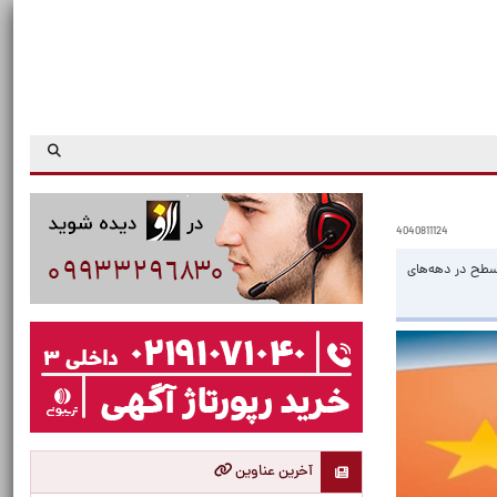
4040811124
۲، تنش در تنگه تایوان به بالاترین سطح در دهه‌های
آخرین عناوین