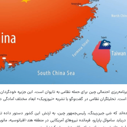
برنامه‌ریزی احتمالی چین برای حمله نظامی به تایوان است، این جزیره خودگردان 
ی است. تحلیلگران نظامی در گفت‌وگو با نشریه «نیوزویک» ابعاد مختلف آمادگی د
اده‌اند که شی جین‌پینگ، رئیس‌جمهور چین، به ارتش این کشور دستور داده تا
د. دریابد ساموئل پاپارو، فرمانده نیروهای آمریکایی در منطقه هند-اقیانوسیه، مانو