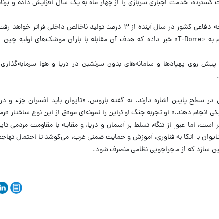
 گسترده، خدمت اجباری سربازی را از چهار ماه به یک سال افزایش داده و برنام
رئیس‌جمهور لای چینگ ته اعلام کرده که بودجه دفاعی کشور در سال آینده از ۳ درصد تولید ناخالص دا
توسعه سامانه دفاع هوایی چندلایه‌ای موسوم به «T-Dome» خبر داده که هدف آن مقابله با باران موشک‌های ا
 پیش روی پهپادها و سامانه‌های بدون سرنشین در دریا و هوا سرمایه‌گذاری 
 سطح پایین اشاره دارند. به گفته باروس، «تایوان باید افسران جزء و درجه
تیکی انجام دهند.» او تجربه جنگ اوکراین را نمونه‌ای موفق از این نوع ساختار ف
 است، اما عبور از تنگه، تسلط بر آسمان و دریا، و مقابله با مقاومت مردمی تای
وان با اتکا به فناوری، آموزش و حمایت ضمنی غرب، می‌کوشد تا احتمال تهاجم را
ین سازد که از ماجراجویی نظامی منصرف شود.