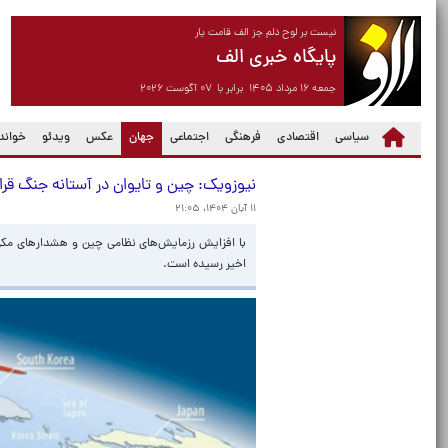
نیست بر لوح دلم جز الف قامت یار
پایگاه خبری الف
جمعه ۱۶ مرداد ۱۴۰۵ برابر با ۰۷ آگوست ۲۰۲۶
(current)
سیاسی
اقتصادی
فرهنگی
اجتماعی
جهان
عکس
ویدئو
خواندن
نیوزویک: چین و تایوان در آستانه جنگ قرار
۱۱ آبان ۱۴۰۴، ۲۱:۰۵
اخیر رسیده است.