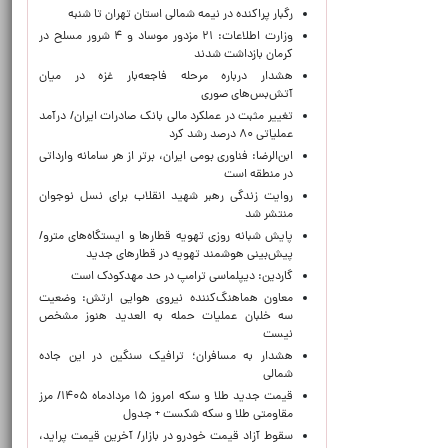
رگبار پراکنده در نیمه شمالی استان تهران تا شنبه
وزارت اطلاعات: ۲۱ مزدور موساد و ۴ شرور مسلح در
کرمان بازداشت شدند
هشدار درباره مرحله فاجعه‌بار غزه در میان
آتش‌بس‌های صوری
تغییر مثبت در عملکرد مالی بانک صادرات ایران/ درآمد
عملیاتی ۸۰ درصد رشد کرد
ابن‌الرضا: فناوری بومی ایران، برتر از هر سامانه وارداتی
در منطقه است
روایت زندگی رهبر شهید انقلاب برای نسل نوجوان
منتشر شد
پایش شبانه روزی تهویه قطارها و ایستگاه‌های مترو/
پیش‌بینی هوشمند تهویه در قطارهای جدید
گاردین: دیپلماسی ترامپ در حد مهدکودک است
معاون هماهنگ‌کننده نیروی هوایی ارتش: وضعیت
سه خلبان عملیات حمله به العدید هنوز مشخص
نیست
هشدار به مسافران؛ ترافیک سنگین در این جاده
شمالی
قیمت جدید طلا و سکه امروز ۱۵ مردادماه ۱۴۰۵/ مرز
مقاومتی طلا و سکه شکست + جدول
سقوط آزاد قیمت خودرو در بازار/ آخرین قیمت پراید،