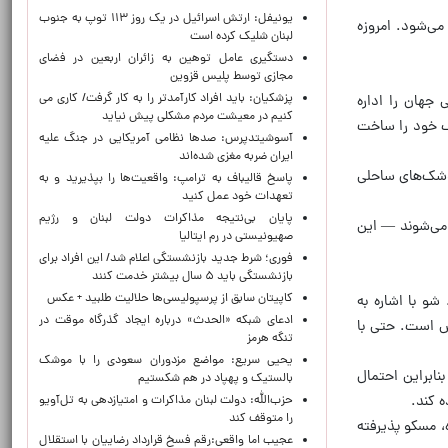
یونیفل: ارتش اسرائیل در یک روز ۱۱۳ توپ به جنوب
ه می‌شود. امروزه
لبنان شلیک کرده است
دستگیری عامل توهین به زائران اربعین در فضای
مجازی توسط پلیس قزوین
پزشکیان: باید افراد کارآمدتر را به کار گرفت/ کاری می
 جهان را اداره
کنیم در معیشت مردم مشکلی پیش نیاید
 شی جین‌پینگ هدف خود را ساخت
آسوشیتدپرس: صدها نظامی آمریکایی در جنگ علیه
ایران ضربه مغزی شده‌اند
موشک‌های ساحلی
پاسخ قالیباف به ترامپ: واقعیت‌ها را بپذیرید و به
تعهدات خود عمل کنید
پایان بی‌نتیجه مذاکرات دولت لبنان و رژیم
 می‌شوند — این
صهیونیستی در رم ایتالیا
فوری؛ شرط جدید بازنشستگی اعلام شد/ این افراد برای
بازنشستگی باید ۵ سال بیشتر خدمت کنند
کاپیتان سابق از پرسپولیسی‌ها حلالیت طلبید + عکس
می‌دانند. شو با اشاره به
ادعای شبکه «الحدث» درباره ایجاد گذرگاه موقت در
نش است. حتی با
تنگه هرمز
یحیی سریع: مواضع مزدوران سعودی را با موشک
. بنابراین احتمال
بالستیک و پهپاد در هم شکستیم
ه کند.
حزب‌الله: دولت لبنان مذاکرات و امتیازدهی به تل‌آویو
را متوقف کند
ش‌شده، مسکو پذیرفته
عجیب اما واقعی:رقم فسخ قرارداد رضاییان با استقلال