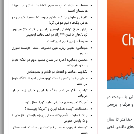
صنعا: مسئولیت پیامدهای تشدید تنش بر عهده
عربستان است
کاپیتان ملوان به ذوب‌آهن پیوست/ سعید کریمی در
عرض یک‌ماه تیم عوض کرد!
پایان طرح ترافیکی اربعین پلیس با ثبت ۶۷ میلیون
تردد/جان باختن ۲۴ زائر در تصادفات اربعینی
مدودف: ژاپن تابع آمریکاست
ضرغامی: تغییر ریل، عین بصیرت است؛ فرصت سوزی
نکنیم
محسن رضایی: اجازه باز شدن مسیر دوم در تنگه هرمز
را نخواهیم داد
تکذیب اصابت و انفجار در قشم و بندرعباس
ادعای جدید رئیس دولت تروریستی آمریکا: تنگه هرمز
باز است
ترامپ: فکر می‌کنم جنگ با ایران خیلی زود پایان
می‌یابد
نیز با سرعت در
آمریکا تحریم‌های جدیدی علیه کوبا اعمال کرد
و طرف را بررسی
احتمالات آینده جنگ ایران و آمریکا چیست ؟
بانک تجارت، تأمین‌کننده مالی پروژه بازسازی فازهای ۴
 حداکثر تا سال
و ۵ پارس جنوبی
رهای نظامی اخیر
توسعه فناوری، مسیر رقابت‌پذیری صنعت قطعه‌سازی
است