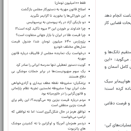
فقط ۱۰۰میلیون تومان!
اصلاح قانون مهریه به دستورکار مجلس بازگشت
اعت انجام دهد
این خوراکی‌ها را بخورید تا آلزایمر نگیرید
دو بازیکن آزاد در راه پیوستن به پرسپولیس
یحات فضایی کار
چرا خداوند بر خوردن این ۳ میوه تأکید کرده است؟!
چرا قیمت طلا در ایران با بازار جهانی متفاوت است؟
پژوپارس ۶۴۰ میلیون تومان شد/ جدول قیمت
مدل‌های مختلف خودرو
فوتی دارند و امکان انتقال مستقیم تانک‌ها و
درخواست یک نماینده مجلس از قالیباف درباره قانون
مهریه
روهای زرهی از دریا به جاده‌های ساحلی را فراهم می‌کنند. «برایس باروس»، تحلیلگر امنیتی در اندیشکده GLOBSEC، می‌گوید: «این
کویت دستور تعطیلی تنها مدرسه ایرانی را صادر کرد
ل کامل آسمان و
یک‌ سوم صهیونیست‌ها در برابر حملات موشکی بی
دفاع هستند
انند یک ناو هواپیمابر سبک
پزشکیان: مشروطه نقطه عطف بیداری و آزادی‌خواهی
ماده کرده است؛
ملت ایران بود/ مشروطه نخستین تجربه نظام پارلمانی
و قانون‌گرایی را در خاورمیانه بود
مردم درباره قیمت بنزین چه می‌گویند؟/ این رقم برای
 و فرصت دفاعی
قیمت بنزین منطقی است
توافق هرمز در حال شکل‌گیری است؛ اما نه توافقی که
ترامپ می‌خواست
دردسر همزمان آمریکا و اوکراین با ته کشیدن موشک
ملیات‌های آبی-
های پاتریوت