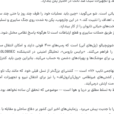
 و تجهیزات سبک ضد تانک در اختیار پکن بگذارد.
اتی است. شو می‌گوید: «چین باید عملیات خود را ظرف چند روز یا حتی چند س
ش، اهداف را تثبیت کند.» در این چارچوب، پکن به شدت روی جنگ سایبری و تسل
ت‌های حیاتی تایوان را از کار بیندازد.
ز طریق حملات سایبری و قطع ارتباطات است تا هرگونه پاسخ نظامی مختل شود.
یکی از پروژه‌های کلیدی پکن، ساخت ناوهای شوی‌چیائو (پل‌های آبی) است که رمپ‌های ۴۰۰ 
خود
 برای موشک‌ها و پهپادهای دشمن به حساب می‌آیند. بنابراین چین باید کنتر
علاوه بر این، ارتش چین در حال ساخت ناو تهاجمی تایپ ۰۷۶ است — کشتی‌ای بزرگ‌تر از نسل قبلی خود که م
 کشتی‌های غیرنظامی «رول‌آن/رول‌آف» را نیز برای انتقال نیرو و تجهیزات آ
مت ارتش درمی‌آیند.
وط به تسلط مطلق بر دریا و هوا است — موضوعی که تحقق آن ساده نخواهد بود
ا با جدیت پیش می‌برد. رزمایش‌های اخیر این کشور بر دفاع ساحلی و مقابله با ع