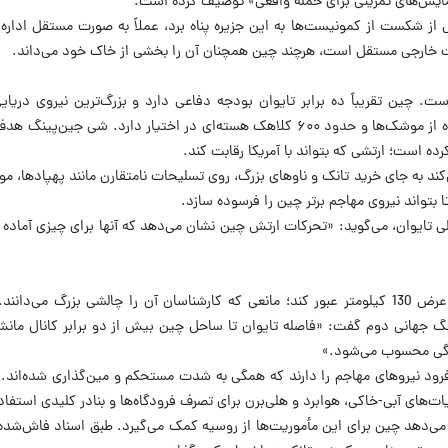
زمایش‌های تمرینی برای حمله واقعی» توصیف کرده است.
 ملی‌گرایان پس از شکست از کمونیست‌ها به این جزیره پناه برد، عملاً به صورت مستقل ادار
 خارجی مستقل است، هرچند چین همچنان آن را بخشی از خاک خود می‌داند.
 چین تقریباً ده برابر تایوان بودجه دفاعی دارد و بزرگ‌ترین نیروی دریایی
می‌کند. این کشور همچنین زرادخانه‌ای گسترده از موشک‌ها و حدود ۶۰۰ کلاهک هسته‌ای در اختیار دارد.
رده است؛ ارتشی که بتواند با آمریکا رقابت کند.
کند به جای خرید تانک و ناوهای بزرگ، روی تسلیحات نامتقارن مانند پهپادها، 
 بتواند نیروی مهاجم برتر چین را فرسوده سازد.
تایوان، می‌گوید: «تحرکات ارتش چین نشان می‌دهد که آنها برای چیزی آماده
برای هرگونه حمله‌ای، چین باید از تنگه‌ای به عرض 130 کیلومتر عبور کند؛ مانعی که کارشناسان آن را چالشی بزرگ 
جنگ جهانی دوم گفت: «فاصله تایوان تا ساحل چین بیش از دو برابر کانال ما
زرگی محسوب می‌شود.»
حل تایوان قابلیت فرود نیروهای مهاجم را دارند که همگی به شدت مستحکم و مین‌گذاری شده‌اند
ت‌های آبی-خاکی، هوابرد و هلی‌برن برای تصرف فرودگاه‌ها و بنادر کلیدی استفاد
 بریتانیایی «RUSI» نیز نشان می‌دهد چین برای این مأموریت‌ها از روسیه کمک می‌گیرد. طبق اسناد فا