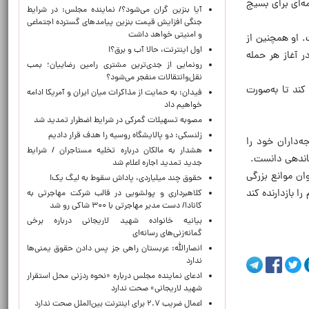
ه‌ای برای بسیج
آیا بنزین گران می‌شود؟/ نماینده مجلس: در شرایط
جنگی افزایش قیمت بنزین پیامدهای گسترده اجتماعی
و امنیتی خواهد داشت
خلی فراتر خواهد رفت. او همچنین از
اول اینترنت، حالا آب و برق؟!
ولیه چین در آغاز هر حمله
رونمایی از جدی‌ترین مشتری رامین رضاییان؛ بمب
نقل‌وانتقالات منفجر می‌شود؟
کند تا به‌صورت
فیدان: به حمایت از مذاکرات میان ایران و آمریکا ادامه
خواهیم داد
مصوبه تسهیلات گمرکی در شرایط اضطرار تمدید شد
زلنسکی: دو پالایشگاه روسیه را هدف قرار دادیم
‌داران خود را
هشدار به مالکان درباره تخلیه مستاجران / شرایط
رماندهی دانست.
جدید تمدید اجاره اعلام شد
وان موانع بزرگی
حقوق چند میلیاردی، پاداش سقوط به لیگ یک!
 بازدارنده کند
کلاهبرداری و پولشویی در قالب شرکت مهاجرتی به
کانادا/ دست مدیر مهاجرتی با ۳۰۰ شاکی رو شد
بیانیه خانواده شهید لاریجانی درباره برخی
گمانه‌زنی‌های رسانه‌ای
انصارالله: عربستان راهی جز پس دادن حقوق یمنی‌ها
ندارد
ادعای نماینده مجلس درباره «نحوه ردزنی محل استقرار
شهید لاریجانی» صحت ندارد
اعمال ضریب ۲.۷ برای اینترنت بین‌الملل صحت ندارد