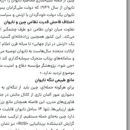
چین از جمله شبیه‌سازی محاصره تایوان را «ر
تایوان از سال ۱۹۴۹ که دولت
تایوان یک دولت خودگردان با ارتش و سیاست
اختلاف فاحش قدرت نظامی چین و تایوان
تفاوت میان توان نظامی دو طرف چشمگیر است.
یک «ارتش در تراز جهانی» تا میانه قرن اعلام ک
ایالات متحده سال‌هاست به تایوان توصیه می‌
و سامانه‌های پرتاب متحرک سرمایه‌گذاری کند تا
«جی شو»، پژوهشگر مؤسسه دفاع و امنیت ملی 
موضوع تردید ندارد.»
مانع طبیعی تنگه تایوان
دشواری عبور آلمان نازی از کانال مانش در 
فناوری‌های مدرن، این فاصله همچنان مانع ب
طبق ارزیابی‌ها، تنها ۱۴ سا
دارد چین به‌جای حمله مستقیم، از ترکیب عملیا
گزارش اندیشکده