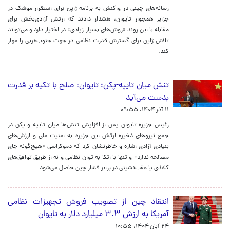
رسانه‌های چینی در واکنش به برنامه ژاپن برای استقرار موشک در
جزایر همجوار تایوان، هشدار دادند که ارتش آزادی‌بخش برای
مقابله با این روند «روش‌های بسیار زیادی» در اختیار دارد و می‌تواند
تلاش ژاپن برای گسترش قدرت نظامی در جهت جنوب‌غربی را مهار
کند.
تنش میان تایپه-پکن؛ تایوان: صلح با تکیه بر قدرت
بدست می‌آید
۱۱ آذر ۱۴۰۴، ۰۹:۵۵
رئیس‌ جزیره تایوان پس از افزایش تنش‌ها میان تایپه و پکن در
جمع نیروهای ذخیره ارتش این جزیره به امنیت ملی و ارزش‌های
بنیادی آزادی اشاره و خاطرنشان کرد که دموکراسی «هیچ‌گونه جای
مصالحه ندارد» و تنها با اتکا به توان نظامی و نه از طریق توافق‌های
کاغذی یا عقب‌نشینی در برابر فشار چین حاصل می‌شود
انتقاد چین از تصویب فروش تجهیزات نظامی
آمریکا به ارزش ۳.۳ میلیارد دلار به تایوان
۲۴ آبان ۱۴۰۴، ۱۰:۵۵