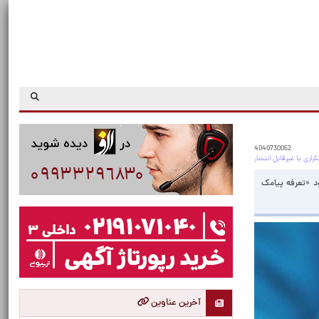
4040730052
د «تعرفه پیامک
آخرین عناوین