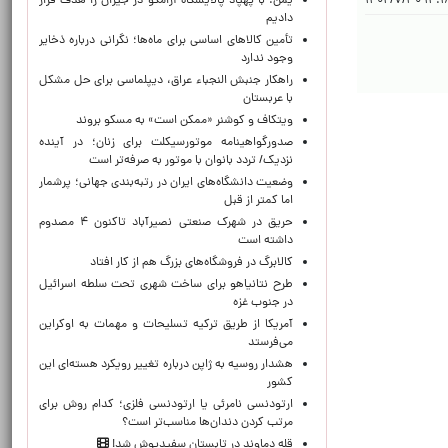
یمن: با پهپاد پالایشگاه آرامکو در جیزان را هدف قرار
۱۴:۱۸:۱۴ 
دادیم
تأمین کالاهای اساسی برای ماه‌ها؛ نگرانی درباره ذخایر
وجود ندارد
راهکار جنبش النجباء عراق، دیپلماسی برای حل مشکل
با عربستان
ویتکاف و کوشنر «ممکن است» به مسکو بروند
صدورگواهینامه موتورسیکلت برای زنان؛ در آینده
نزدیک/ تردد بانوان با موتور به‌ صرفه‌تر است
وضعیت دانشگاه‌های ایران در رتبه‌بندی جهانی؛ پرشمار
اما کمتر از قبل
حریق در شهرک صنعتی نصیرآباد تاکنون ۴ مصدوم
داشته است
کالابرگ در فروشگاه‌های بزرگ هم از کار افتاد
طرح نتانیاهو برای ساخت شهری تحت سلطه اسرائیل
در جنوب غزه
آمریکا از طریق ترکیه تسلیحات و مهمات به اوکراین
می‌فرستد
هشدار روسیه به ژاپن درباره تغییر رویکرد هسته‌ای این
کشور
ارتودنسی نامرئی یا ارتودنسی فلزی؛ کدام روش برای
مرتب کردن دندان‌ها مناسب‌تر است؟
قله دماوند در تابستان سفیدپوش شد!