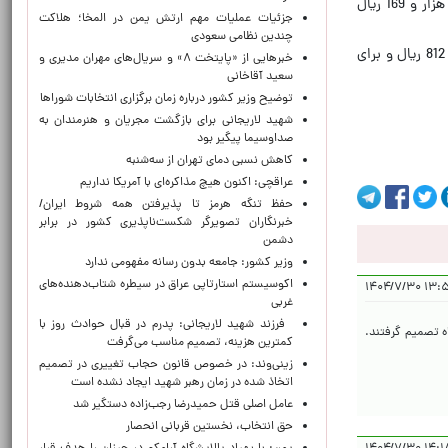
سقف آن را 779 ریال تعیین کرد. سقف تعرفه در سیم کارت های اعتباری برای یک دقیقه مکالمه درون شبکه ای تلفن همراه هزار و 169 ریال
جزئیات عملیات مهم ارتش یمن در المخا؛ هلاکت
چندین نظامی سعودی
بر اساس این مصوبه سقف تعرفه یک دقیقه مکالمه بین شبکه ای از تلفن همراه به تلفن ثابت نیز برای سیم کارت های دائمی 812 ریال و برای
خبرهایی از «پایتخت ۸» و سریال‌های مهران مدیری و
سعید آقاخانی
توضیح وزیر کشور درباره زمان برگزاری انتخابات شوراها
شهید لاریجانی برای بازگشت مجریان و هنرمندان به
صداوسیما پیگیر بود
کاهش نسبی دمای تهران از سه‌شنبه
عراقچی: اکنون هیچ مذاکره‌ای با آمریکا نداریم
حفظ تنگه هرمز تا پذیرفتن همه شروط ایران/
خبرنگاران تصویرگر شکست‌ناپذیری کشور در برابر
دشمن
وزیر کشور: جامعه بدون رسانه مفهومی ندارد
اکوسیستم استارتاپی عراق در سیطره شتاب‌دهنده‌‌های
۱۳:۵۴:۰۰
غربی
فرزند شهید لاریجانی: پدرم در قبال حوادث روز با
تا قبلا هم تلفن های ثابت را بدون تماس، 33000 تومن برای هر ماه تصمیم گرفتند.
کمترین هزینه، تصمیم مناسب می‌گرفت
زینی‌وند: در خصوص قانون حجاب تغییری در تصمیم
اتخاذ شده در زمان رهبر شهید ایجاد نشده است
عامل اصلی قتل حمیدرضا رجب‌زاده دستگیر شد
حق انتخاب، نخستین قربانی انحصار