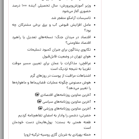
وزیر آموزش‌وپرورش: سال تحصیلی آینده ۱۰۰ درصد
حضوری آغاز می‌شود
تاسیسات آرامکو منفجر شد
عامل افزایش قبوض آب و برق برخی مشترکان چه
بود؟
اقتصاد در میدان جنگ؛ نسخه‌های تعدیل یا راهبرد
اقتصاد مقاومتی؟
تکاپوی پنتاگون برای جبران کمبود تسلیحات
هوای تهران در وضعیت قابل‌قبول
عراقچی: مذاکرات با عمان برای تعیین مسیر موقت
تقریبا به نتیجه نزدیک است
اشتباهات مراقبت از پوست در روزهای گرم
هوش مصنوعی چگونه عملیات فضاپیماها و ماهواره‌ها
را تغییر می‌دهد؟
آخرین عناوین روزنامه‌های اقتصادی
آخرین عناوین روزنامه‌های سیاسی
آخرین عناوین روزنامه‌های ورزشی
حضرتی: دشمن را وادار به امضای تفاهم‌نامه کردیم
طعنه همتی به بسنت؛ پول‌هایمان دست خودمان
است
حمله پهپادی به شریان گازی روسیه-ترکیه-اروپا