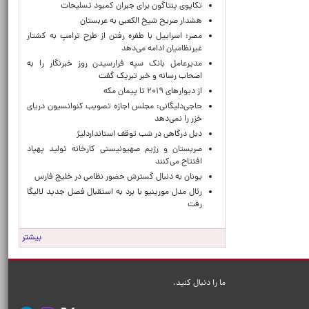
تکاپوی پنتاگون برای جبران کمبود تسلیحات
هشدار صریح شیخ الکعبی به عربستان
مصر: اسراییل با طفره رفتن از طرح ترامپ به کشتار
غیرنظامیان ادامه می‌دهد
مدیرعامل بانک سپه فرارسیدن روز خبرنگار را به
اصحاب رسانه و خبر تبریک گفت
از دیوارهای ۲۰۱۹ تا پیمان مکه
حاجی‌دلیگانی: مجلس اجازه تصویب کنوانسیون دریای
خزر را نمی‌دهد
دبل درگاهی در شب توقف استانداردلیژ
صربستان و رژیم صهیونیستی کارخانه تولید پهپاد
افتتاح می‌کنند
یونان به دنبال گسترش حضور نظامی در خلیج فارس
رئال مدل مورینیو با برد به استقبال فصل جدید لالیگا
رفت
بیشتر
ما را دنبال کنید.