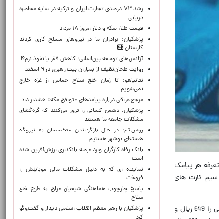
رشد ۷۳ درصدی تجارت ایران و ترکیه در سایه محاصره
دریایی
قیمت طلا، سکه و دلار امروز ۱۸ مرداد
پزشکیان: برادران ما در نیروهای مسلح کاری کردند
کارستان
آژانس‌های توسعه بین‌المللی؛ کاهش فقر یا نفوذ نرم؟!
روایت طحان‌نظیف از بمباران بیت رهبری در ۹ اسفند
نتانیاهو: تا زمان خلع سلاح حماس از غزه خارج
نمی‌شویم
مرجع عراقی درباره پیامدهای «توافق مکه» هشدار داد
پزشکیان: دشمن کسانی را ترور می‌کنند که گره‌گشای
مشکلات جامعه ما هستند
روس‌اتم: در حال بازگرداندن متخصصان به نیروگاه
هسته‌ای بوشهر هستیم
بانک رفاه کارگران وارد عرصه بانکداری ارزش‌آفرین شده
است
تعرفه هر پیامک
نماینده ای که به دلیل مشکلات مالی موبایلش را
است. تعرفه پیامک در سیم کارت های
فروخت
پاسخ چارچوب هماهنگی شیعیان عراق به طرح خلع
سلاح
همچنین کمیسیون تنظیم مقررات ارتباطات تعرفه پایه یک دقیقه مکالمه درون شبکه ای تلفن همراه برای سیم کارت های دائمی را 649 ریال و
پزشکیان با رهبر معظم انقلاب اسلامی دیدار و گفت‌وگو
کرد