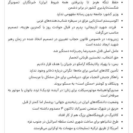
حفظ تنگه هرمز تا پذیرفتن همه شروط ایران/ خبرنگاران تصویرگر
شکست‌ناپذیری کشور در برابر دشمن
وزیر کشور: جامعه بدون رسانه مفهومی ندارد
اکوسیستم استارتاپی عراق در سیطره شتاب‌دهنده‌‌های غربی
فرزند شهید لاریجانی: پدرم در قبال حوادث روز با کمترین هزینه، تصمیم
مناسب می‌گرفت
زینی‌وند: در خصوص قانون حجاب تغییری در تصمیم اتخاذ شده در زمان رهبر
شهید ایجاد نشده است
عامل اصلی قتل حمیدرضا رجب‌زاده دستگیر شد
حق انتخاب، نخستین قربانی انحصار
یمن: با پهپاد پالایشگاه آرامکو در جیزان را هدف قرار دادیم
تأمین کالاهای اساسی برای ماه‌ها؛ نگرانی درباره ذخایر وجود ندارد
راهکار جنبش النجباء عراق، دیپلماسی برای حل مشکل با عربستان
ویتکاف و کوشنر «ممکن است» به مسکو بروند
صدورگواهینامه موتورسیکلت برای زنان؛ در آینده نزدیک/ تردد بانوان با موتور به‌
صرفه‌تر است
وضعیت دانشگاه‌های ایران در رتبه‌بندی جهانی؛ پرشمار اما کمتر از قبل
حریق در شهرک صنعتی نصیرآباد تاکنون ۴ مصدوم داشته است
کالابرگ در فروشگاه‌های بزرگ هم از کار افتاد
طرح نتانیاهو برای ساخت شهری تحت سلطه اسرائیل در جنوب غزه
آمریکا از طریق ترکیه تسلیحات و مهمات به اوکراین می‌فرستد