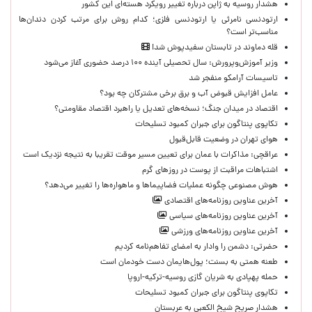
هشدار روسیه به ژاپن درباره تغییر رویکرد هسته‌ای این کشور
ارتودنسی نامرئی یا ارتودنسی فلزی؛ کدام روش برای مرتب کردن دندان‌ها
مناسب‌تر است؟
قله دماوند در تابستان سفیدپوش شد!
وزیر آموزش‌وپرورش: سال تحصیلی آینده ۱۰۰ درصد حضوری آغاز می‌شود
تاسیسات آرامکو منفجر شد
عامل افزایش قبوض آب و برق برخی مشترکان چه بود؟
اقتصاد در میدان جنگ؛ نسخه‌های تعدیل یا راهبرد اقتصاد مقاومتی؟
تکاپوی پنتاگون برای جبران کمبود تسلیحات
هوای تهران در وضعیت قابل‌قبول
عراقچی: مذاکرات با عمان برای تعیین مسیر موقت تقریبا به نتیجه نزدیک است
اشتباهات مراقبت از پوست در روزهای گرم
هوش مصنوعی چگونه عملیات فضاپیماها و ماهواره‌ها را تغییر می‌دهد؟
آخرین عناوین روزنامه‌های اقتصادی
آخرین عناوین روزنامه‌های سیاسی
آخرین عناوین روزنامه‌های ورزشی
حضرتی: دشمن را وادار به امضای تفاهم‌نامه کردیم
طعنه همتی به بسنت؛ پول‌هایمان دست خودمان است
حمله پهپادی به شریان گازی روسیه-ترکیه-اروپا
تکاپوی پنتاگون برای جبران کمبود تسلیحات
هشدار صریح شیخ الکعبی به عربستان