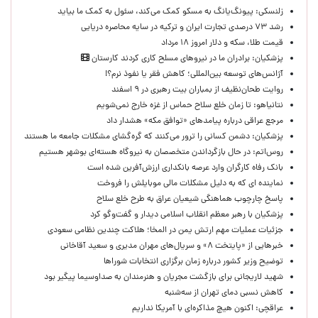
زلنسکی: پیونگ‌یانگ به مسکو کمک می‌کند، سئول به کمک ما بیاید
رشد ۷۳ درصدی تجارت ایران و ترکیه در سایه محاصره دریایی
قیمت طلا، سکه و دلار امروز ۱۸ مرداد
پزشکیان: برادران ما در نیروهای مسلح کاری کردند کارستان
آژانس‌های توسعه بین‌المللی؛ کاهش فقر یا نفوذ نرم؟!
روایت طحان‌نظیف از بمباران بیت رهبری در ۹ اسفند
نتانیاهو: تا زمان خلع سلاح حماس از غزه خارج نمی‌شویم
مرجع عراقی درباره پیامدهای «توافق مکه» هشدار داد
پزشکیان: دشمن کسانی را ترور می‌کنند که گره‌گشای مشکلات جامعه ما هستند
روس‌اتم: در حال بازگرداندن متخصصان به نیروگاه هسته‌ای بوشهر هستیم
بانک رفاه کارگران وارد عرصه بانکداری ارزش‌آفرین شده است
نماینده ای که به دلیل مشکلات مالی موبایلش را فروخت
پاسخ چارچوب هماهنگی شیعیان عراق به طرح خلع سلاح
پزشکیان با رهبر معظم انقلاب اسلامی دیدار و گفت‌وگو کرد
جزئیات عملیات مهم ارتش یمن در المخا؛ هلاکت چندین نظامی سعودی
خبرهایی از «پایتخت ۸» و سریال‌های مهران مدیری و سعید آقاخانی
توضیح وزیر کشور درباره زمان برگزاری انتخابات شوراها
شهید لاریجانی برای بازگشت مجریان و هنرمندان به صداوسیما پیگیر بود
کاهش نسبی دمای تهران از سه‌شنبه
عراقچی: اکنون هیچ مذاکره‌ای با آمریکا نداریم