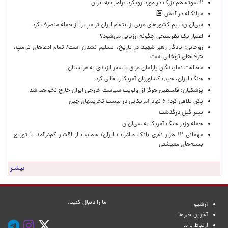
۲ سوتفاهم بزرگ در مورد رویکرد ترامپ به ایران
میانکاله در آتش
سی‌ان‌ان: بیم کشورهای عربی از انتقام ایران ترامپ را از حمله منصرف کرد
اعتبار یک نظرسنجی چگونه ارزیابی می‌شود؟
روحانی: یادگار رهبر شهید در تاریخ، تسلیم نشدن است/ تمام ادعاهای ترامپ،
حرف‌های توخالی است
مخالفت نمایندگان پارلمان عراق با سفر الزیدی به عربستان
جنگ ایران، جیب کشاورزان آمریکا را خالی کرد
پزشکیان: فلسطین هرگز از اولویت سیاست خارجی ایران خارج نخواهد شد
پکن تلافی کرد؛ ۶ نهاد آمریکایی در لیست تحریمهای چین
پیتر گیل درگذشت
حمله وزیر جنگ آمریکا به سی‌ان‌ان
مهمانی ۱۲ هزار نفری بانک صادرات ایران/ حمایت از اقشار کم‌درآمد با توزیع
بسته‌های معیشتی
بیشتر
ما را دنبال کنید.
آرشیو
آخرین خبرها
ارتباط با ما