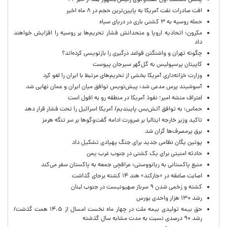
پخش قسمت اول گفت‌وگوی رئیس‌جمهور بعد از خبر ۲۲
افت صادرات نفت آمریکا به پایین‌ترین حجم در ۸ ماه اخیر
حمله روسیه به ۳ کشتی باری در دریای سیاه
مکرون: اتحادیه اروپا و متحدانش فشار تحریم‌ها بر روسیه را افزایش خواهند
داد
چگونه تهران و واشنگتن قواعد درگیری را بازنویسی کرده‌اند؟
کاپیتان پرسپولیس به گل‌گهر سیرجان پیوست
وزارت خزانه‌داری آمریکا بخشی از تحریم‌های مرتبط با ایران را لغو کرد
آسوشیتد پرس مدعی شد: پیش‌نویس توافق میان ایران و عمان نهایی شد
اعتراف منشه امیر؛ نفوذ آمریکا در منطقه رو به افول است
حماس: به توافق آتش‌بس پایبندیم/ آمریکا اسرائیل را تحت فشار قرار دهد
تاکید وزیر خارجه ایتالیا بر ضرورت ادامه گفت‌وگوها بر سر تنگه هرمز
برق پرمصرف‌ها گران شد
پوتین یگان نظامی جدید برای جنگ پهپادی تشکیل داد
حادثه امنیتی برای یک کشتی در جنوب غرب یمن
منبع پاکستانی به ریانووستی: عراقچی جمعه به پاکستان سفر می‌کند
اصابت صاعقه در «جارکند» هند ۱۴ کشته برجای گذاشت
کشته و زخمی شدن ۹ سرباز صهیونیست در جنوب لبنان
رشد ۱۳۰ هزار واحدی بورس
حق بیمه تولیدی بیمه ملت در چهار ماه نخست امسال از ۱۴.۵ همت گذشت/
رشد ۹۰ درصدی نسبت به مدت مشابه سال گذشته