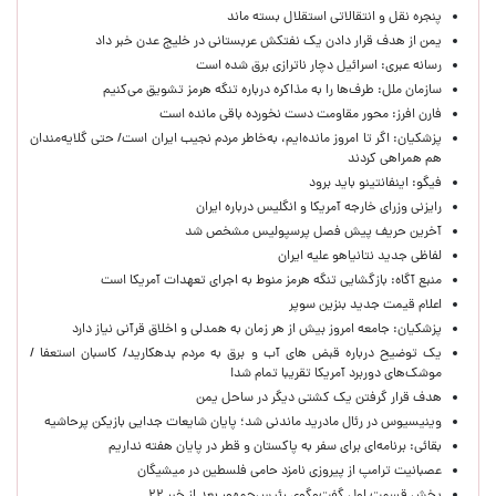
پنجره‌ نقل و انتقالاتی استقلال بسته ماند
یمن از هدف قرار دادن یک نفتکش عربستانی در خلیج عدن خبر داد
رسانه عبری: اسرائیل دچار ناترازی برق شده است
سازمان ملل: طرف‌ها را به مذاکره درباره تنگه هرمز تشویق می‌کنیم
فارن افرز: محور مقاومت دست نخورده باقی مانده است
پزشکیان: اگر تا امروز مانده‌ایم، به‌خاطر مردم نجیب ایران است/ حتی گلایه‌مندان
هم همراهی کردند
فیگو: اینفانتینو باید برود
رایزنی وزرای خارجه آمریکا و انگلیس درباره ایران
آخرین حریف پیش فصل پرسپولیس مشخص شد
لفاظی جدید نتانیاهو علیه ایران
منبع آگاه: بازگشایی تنگه هرمز منوط به اجرای تعهدات آمریکا است
اعلام قیمت جدید بنزین سوپر
پزشکیان: جامعه امروز بیش از هر زمان به همدلی و اخلاق قرآنی نیاز دارد
یک توضیح درباره قبض های آب و برق به مردم بدهکارید/ کاسبان استعفا /
موشک‌های دوربرد آمریکا تقریبا تمام شد!
هدف قرار گرفتن یک کشتی دیگر در ساحل یمن
وینیسیوس در رئال مادرید ماندنی شد؛ پایان شایعات جدایی بازیکن پرحاشیه
بقائی: برنامه‌ای برای سفر به پاکستان و قطر در پایان هفته نداریم
عصبانیت ترامپ از پیروزی نامزد حامی فلسطین در میشیگان