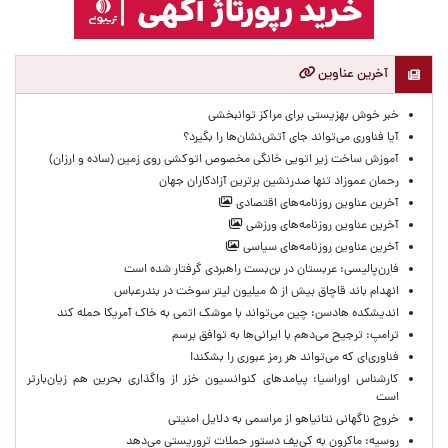
آخرین عناوین
خبر خوش بهزیستی برای مراکز توانبخشی
آیا فناوری می‌تواند جای آتش‌نشان‌ها را بگیرد؟
آموزش ساخت زیر اتویی خانگی مخصوص اتوکشی روی زمین (ساده و ارزان)
رحمان عموزاد تنها صدرنشین برترین آزادکاران جهان
آخرین عناوین روزنامه‌های اقتصادی
آخرین عناوین روزنامه‌های ورزشی
آخرین عناوین روزنامه‌های سیاسی
فارن‌پالیسی: عربستان در بن‌بست راهبردی گرفتار شده است
انهدام باند قاچاق بیش از ۵ میلیون لیتر سوخت در بندرعباس
اندیشکده هادسن: چین می‌تواند با موشک اتمی به خاک آمریکا حمله کند
ترامپ: ترجیح می‌دهم با ایرانی‌‌ها به توافق برسم
فناوری‌ای که می‌تواند هر رمز عبوری را بشکند!
کارشناس اوراسیا: پیامدهای کنوانسیون خزر از واگذاری بحرین هم زیان‌بارتر
است
خروج ناگهانی نتانیاهو از مراسمی به دلایل امنیتی
روسیه: ماکرون به کی‌یف دستور حملات تروریستی می‌دهد