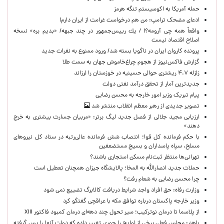
حمله آمریکا به اکوسیستم تنگه هرمز
ادعای مضحک ترامپ: من هم درخواست غرامت از ایران دارم!
واقعاً همه چی آرومه؟! / يك رييس‌جمهور در چند جبهه/ «بدیم بره» نسخه
اصلاح اقتصاد نیست
پرونده کاروان ایران در ناگویا بسته شد/ ورود ممنوع به نفرات جدید
گزارش فاکس‌نیوز از هجوم چراغ‌خاموش جهان به سمت طلا
زلزله ۴.۷ ریشتری حوالی حسینیه در خوزستان را لرزاند
جدیدترین آمار از تحقق درآمد نفتی دولت
پیام تبریک وزیر امور خارجه به محسن رضایی
تصویر جدیدی از رهبر معظم انقلاب منتشر شد
ارزیابی مجید جلالی از فصل جدید لیگ برتر: «مربیان جسارت بیشتری به خرج
دهند»
با حکم فرمانده کل قوا؛ انتصاب شش فرمانده عالی‌رتبه در ستاد کل نیروهای
مسلح، سپاه پاسداران و بسیج مستضعفین
تهرانی‌ها منتظر ثبت‌نام مسکن استجاری باشند؟
حملات جدید انصارالله به المخا؛ پالایشگاه جیزان همچنان تعطیل است
چرا محسن رضایی به شعام رفت؟
وزارت رفاه: حق افراد واجد شرایط دریافت کالابرگ تضییع نمی شود
وزیر خارجه پاکستان درباره توافق مکه با عراقچی گفتگو کرد
از پلاسما تا درمان نوترکیب؛ سیر تحول چند دهه‌ای درمان کمبود فاکتور XIII
باهنر: مجلس فعلی برخی از لوایح را جوری تغییر داده که دولت آنها را پس گرفته