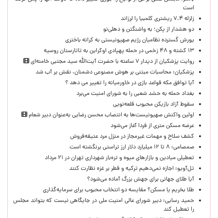
است
زلزله ۷.۴ ریشتری کلمبیا را لرزاند
دو هشدار از پکن؛ به واشنگتن و دهلی‌نو
یورش گسترده نظامیان رژیم صهیونیستی به کرانه باختری
۱۳ کشته و ۴۸ زخمی در حمله پهپادی اوکراین به تاتارستان روسیه
روایت پزشکیان از دیدار ۷ ساعته با حضرت آیت‌الله سید مجتبی خامنه‌ای
پزشکیان: محاسبات مبتنی بر هوش مصنوعی دشمنان، نقش بر آب شد
آیا توافق مکه قواعد بازی در خاورمیانه را تغییر می دهد ؟
بغداد حمله به حشد شعبی را به شورای امنیت می‌برد
سقوط آزاد بازیکن محبوب قلعه‌نویی
اولین واکنش صهیونیست‌ها به انتصاب محسن رضایی به‌عنوان دبیر شعام
عرضه مسکن متری از فردا آغاز می‌شود
کشف سلاح و مهمات غیرمجاز در منزل مرد عتیقه‌فروش
صمصامی: ۸ تا ۱۲ میلیارد دلار ارز تراستی برنگشته است
تعطیلی میادین و بازارهای میوه و تره‌بار شهرداری تهران در ۲۱ مرداد
تل‌آویو: اجازه نمی‌دهیم ترکیه و قطر بر غزه نظارت کنند
آیا طلای جهانی برای جهش بزرگ آماده می‌شود؟
طلا بخریم یا مسکن؟ مقایسه دو انتخاب محبوب برای سرمایه‌گذاری
حمید رسایی: دبیر شورای عالی امنیت ملی در جایگاهی نیست که بتواند مجلس
را تعطیل کند