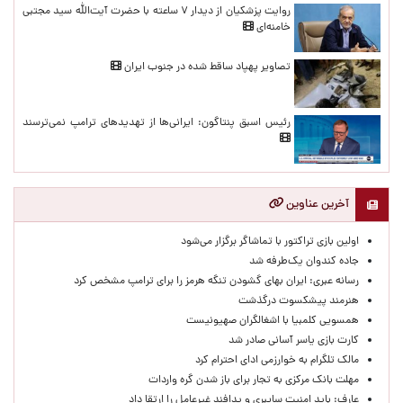
روایت پزشکیان از دیدار ۷ ساعته با حضرت آیت‌الله سید مجتبی
خامنه‌ای
تصاویر پهپاد ساقط شده در جنوب ایران
رئیس اسبق پنتاگون: ایرانی‌ها از تهدیدهای ترامپ نمی‌ترسند
آخرین عناوین
اولین بازی تراکتور با تماشاگر برگزار می‌شود
جاده کندوان یک‌طرفه شد
رسانه عبری: ایران بهای گشودن تنگه هرمز را برای ترامپ مشخص کرد
هنرمند پیشکسوت درگذشت
همسویی کلمبیا با اشغالگران صهیونیست
کارت بازی یاسر آسانی صادر شد
مالک تلگرام به خوارزمی ادای احترام کرد
مهلت بانک مرکزی به تجار برای باز شدن گره واردات
عارف: باید امنیت سایبری و پدافند غیرعامل را ارتقا داد