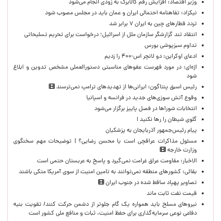
وزیر اقتصاد: افزایش رقم کالابرگ به زودی انجام می‌شود
نیکزاد: تفاهنامه احتمالی ایران و عمان باید در مجلس مصوب شود
تردد قطارهای چین به ایران ۷ برابر شد
انتقاد تند گزارشگر سازمان ملل از اسرائیل؛ درخواست برای تحریم تسلیحاتی
تداوم سبزپوشی بورس
ادعای اوکراین: دو لانچر اس-۴۰۰ را زدیم
اژه‌ای: در مورد فهرست عفوهای مناسبتی دستورالعملی مشخص تدوین و ابلاغ
شود
رئیس اسبق پنتاگون: ایرانی‌ها از تهدیدهای ترامپ نمی‌ترسند
وقوع آتش سوزی‌های جدید در فرانسه و اسپانیا
انتخابات شوراها در فصل پاییز برگزار می‌شود
گلوی شیطان را رها نکنید !
پیام رئیس‌جمهور آذربایجان به پزشکیان
مسئول مذاکرات عراقچی است یا محسن رضایی؟ | توضیحات مهم سخنگوی
وزارت خارجه
الاخبار: مقاومت عراق غرامت نمی‌گیرد و پاسخ به عربستان حتمی است
بقائی: کشورهای منطقه نمی‌توانند به تامین امنیت از سوی آمریکا متکی باشند
تصاویر پهپاد ساقط شده در جنوب ایران
قیمت نفت ثابت ماند
نیروهای مسلح باید همواره یک گام جلوتر از دشمن حرکت کنند/ تقویت بنیه
دفاعی نوعی سرمایه‌گذاری برای حفظ امنیت، ثبات و منافع ملی کشور است