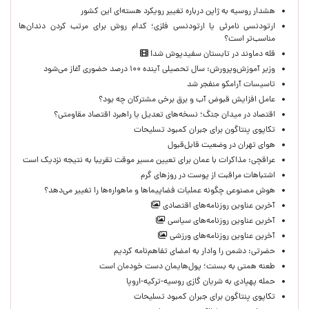
هشدار روسیه به ژاپن درباره تغییر رویکرد هسته‌ای این کشور
ارتودنسی نامرئی یا ارتودنسی فلزی؛ کدام روش برای مرتب کردن دندان‌ها
مناسب‌تر است؟
قله دماوند در تابستان سفیدپوش شد!
وزیر آموزش‌وپرورش: سال تحصیلی آینده ۱۰۰ درصد حضوری آغاز می‌شود
تاسیسات آرامکو منفجر شد
عامل افزایش قبوض آب و برق برخی مشترکان چه بود؟
اقتصاد در میدان جنگ؛ نسخه‌های تعدیل یا راهبرد اقتصاد مقاومتی؟
تکاپوی پنتاگون برای جبران کمبود تسلیحات
هوای تهران در وضعیت قابل‌قبول
عراقچی: مذاکرات با عمان برای تعیین مسیر موقت تقریبا به نتیجه نزدیک است
اشتباهات مراقبت از پوست در روزهای گرم
هوش مصنوعی چگونه عملیات فضاپیماها و ماهواره‌ها را تغییر می‌دهد؟
آخرین عناوین روزنامه‌های اقتصادی
آخرین عناوین روزنامه‌های سیاسی
آخرین عناوین روزنامه‌های ورزشی
حضرتی: دشمن را وادار به امضای تفاهم‌نامه کردیم
طعنه همتی به بسنت؛ پول‌هایمان دست خودمان است
حمله پهپادی به شریان گازی روسیه-ترکیه-اروپا
تکاپوی پنتاگون برای جبران کمبود تسلیحات