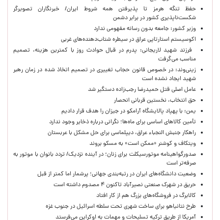
حفظ تنگه هرمز تا پذیرفتن همه شروط ایران/ خبرنگاران تصویرگر
شکست‌ناپذیری کشور در برابر دشمن
وزیر کشور: جامعه بدون رسانه مفهومی ندارد
اکوسیستم استارتاپی عراق در سیطره شتاب‌دهنده‌‌های غربی
فرزند شهید لاریجانی: پدرم در قبال حوادث روز با کمترین هزینه، تصمیم
مناسب می‌گرفت
زینی‌وند: در خصوص قانون حجاب تغییری در تصمیم اتخاذ شده در زمان رهبر
شهید ایجاد نشده است
عامل اصلی قتل حمیدرضا رجب‌زاده دستگیر شد
حق انتخاب، نخستین قربانی انحصار
یمن: با پهپاد پالایشگاه آرامکو در جیزان را هدف قرار دادیم
تأمین کالاهای اساسی برای ماه‌ها؛ نگرانی درباره ذخایر وجود ندارد
راهکار جنبش النجباء عراق، دیپلماسی برای حل مشکل با عربستان
ویتکاف و کوشنر «ممکن است» به مسکو بروند
صدورگواهینامه موتورسیکلت برای زنان؛ در آینده نزدیک/ تردد بانوان با موتور به‌
صرفه‌تر است
وضعیت دانشگاه‌های ایران در رتبه‌بندی جهانی؛ پرشمار اما کمتر از قبل
حریق در شهرک صنعتی نصیرآباد تاکنون ۴ مصدوم داشته است
کالابرگ در فروشگاه‌های بزرگ هم از کار افتاد
طرح نتانیاهو برای ساخت شهری تحت سلطه اسرائیل در جنوب غزه
آمریکا از طریق ترکیه تسلیحات و مهمات به اوکراین می‌فرستد