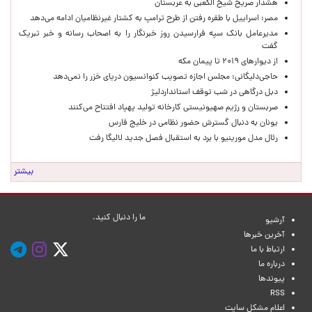
هشدار صریح شیخ الکعبی به عربستان
مصر: اسراییل با طفره رفتن از طرح ترامپ به کشتار غیرنظامیان ادامه می‌دهد
مدیرعامل بانک سپه فرارسیدن روز خبرنگار را به اصحاب رسانه و خبر تبریک
گفت
از دیوارهای ۲۰۱۹ تا پیمان مکه
حاجی‌دلیگانی: مجلس اجازه تصویب کنوانسیون دریای خزر را نمی‌دهد
دبل درگاهی در شب توقف استانداردلیژ
صربستان و رژیم صهیونیستی کارخانه تولید پهپاد افتتاح می‌کنند
یونان به دنبال گسترش حضور نظامی در خلیج فارس
رئال مدل مورینیو با برد به استقبال فصل جدید لالیگا رفت
بیشتر
ما را دنبال کنید.
آرشیو
آخرین خبرها
ارتباط با ما
درباره ما
پیوندها
RSS
اعلام مشکل سایت