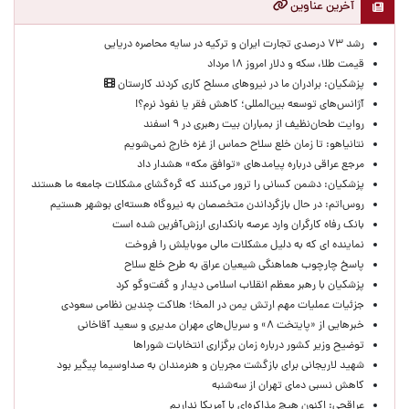
آخرین عناوین
رشد ۷۳ درصدی تجارت ایران و ترکیه در سایه محاصره دریایی
قیمت طلا، سکه و دلار امروز ۱۸ مرداد
پزشکیان: برادران ما در نیروهای مسلح کاری کردند کارستان
آژانس‌های توسعه بین‌المللی؛ کاهش فقر یا نفوذ نرم؟!
روایت طحان‌نظیف از بمباران بیت رهبری در ۹ اسفند
نتانیاهو: تا زمان خلع سلاح حماس از غزه خارج نمی‌شویم
مرجع عراقی درباره پیامدهای «توافق مکه» هشدار داد
پزشکیان: دشمن کسانی را ترور می‌کنند که گره‌گشای مشکلات جامعه ما هستند
روس‌اتم: در حال بازگرداندن متخصصان به نیروگاه هسته‌ای بوشهر هستیم
بانک رفاه کارگران وارد عرصه بانکداری ارزش‌آفرین شده است
نماینده ای که به دلیل مشکلات مالی موبایلش را فروخت
پاسخ چارچوب هماهنگی شیعیان عراق به طرح خلع سلاح
پزشکیان با رهبر معظم انقلاب اسلامی دیدار و گفت‌وگو کرد
جزئیات عملیات مهم ارتش یمن در المخا؛ هلاکت چندین نظامی سعودی
خبرهایی از «پایتخت ۸» و سریال‌های مهران مدیری و سعید آقاخانی
توضیح وزیر کشور درباره زمان برگزاری انتخابات شوراها
شهید لاریجانی برای بازگشت مجریان و هنرمندان به صداوسیما پیگیر بود
کاهش نسبی دمای تهران از سه‌شنبه
عراقچی: اکنون هیچ مذاکره‌ای با آمریکا نداریم