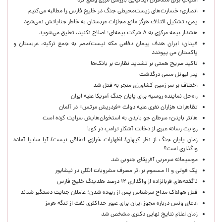
اسپانیا برای مسافران ایتالیایی بازرسی مرزی وضع کرد
انصاری: خسارت‌های زیست‌محیطی جنگ در خلیج فارس را مطالبه‌ می‌کنیم
یمن: تشکیل ائتلاف هرگز مانع مجازات عربستان به خاطر جنایاتش نمی‌شود
هشدار بیمه مرکزی به ۸ شرکت بیمه‌ای؛ اصلاح نکنید، تعلیق می‌شوید
فیدان: ایران هدف پیمان دفاعی مکه نیست/مصر به جمع ترکیه، عربستان و
پاکستان می پیوندد
تاکید صریح همتی بر تشدید نظارت بر بانک‌ها
پدر لیونل مسی درگذشت
اختلاف بر سر زمین کشاورزی منجر به قتل شد
راه‌حل نماینده روسیه برای پایان جنگ آمریکا علیه ایران
تظاهرات هزاران نفری علیه دولت «فردریش مرتس» در آلمان
هانتر بایدن: سرطان جو بایدن به استخوان‌هایش سرایت کرده است
روایت رسانه عبری از دخالت آشکار ترامپ در کوبا
زمان پایان جنگ از نظر کیهان/ اظهارات خرازی اتفاقی نیست/ آیا سایپا آماده
واگذاری است؟
موسیمانه سرمربی آفریقای جنوبی شد
یک فوتی و ۱۱ مسموم بر اثر مصرف مشروبات الکلی در نیشابور
ناگفته‌های قربانزاده از واگذاری ۱۲ درصد هلدینگ خلیج فارس
قتل هولناک مداح سرشناس پس از ربوده شدن؛ عاملان جنایت دستگیر شدند
ادعای ونس درباره مجوز ایران برای عبور حداکثری نفت از تنگه هرمز
زمان اعلام نتایج نهایی دکتری مشخص شد