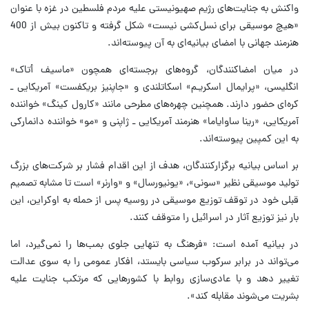
واکنش به جنایت‌های رژیم صهیونیستی علیه مردم فلسطین در غزه با عنوان
«هیچ موسیقی برای نسل‌کشی نیست» شکل گرفته و تاکنون بیش از 400
هنرمند جهانی با امضای بیانیه‌ای به آن پیوسته‌اند.
در میان امضاکنندگان، گروه‌های برجسته‌ای همچون «ماسیف أتاک»
انگلیسی، «پرایمال اسکریـم» اسکاتلندی و «جاپنیز بریکفست» آمریکایی ـ
کره‌ای حضور دارند. همچنین چهره‌های مطرحی مانند «کارول کینگ» خواننده
آمریکایی، «رینا ساوایاما» هنرمند آمریکایی ـ ژاپنی و «مو» خواننده دانمارکی
به این کمپین پیوسته‌اند.
بر اساس بیانیه برگزارکنندگان، هدف از این اقدام فشار بر شرکت‌های بزرگ
تولید موسیقی نظیر «سونی»، «یونیورسال» و «وارنر» است تا مشابه تصمیم
قبلی خود در توقف توزیع موسیقی در روسیه پس از حمله به اوکراین، این
بار نیز توزیع آثار در اسرائیل را متوقف کنند.
در بیانیه آمده است: «فرهنگ به تنهایی جلوی بمب‌ها را نمی‌گیرد، اما
می‌تواند در برابر سرکوب سیاسی بایستد، افکار عمومی را به سوی عدالت
تغییر دهد و با عادی‌سازی روابط با کشورهایی که مرتکب جنایت علیه
بشریت می‌شوند مقابله کند».