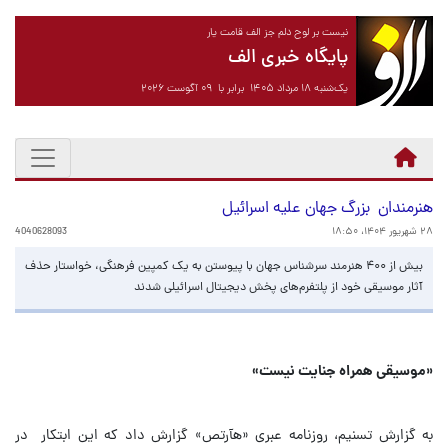
نیست بر لوح دلم جز الف قامت یار
پایگاه خبری الف
یک‌شنبه ۱۸ مرداد ۱۴۰۵ برابر با ۰۹ آگوست ۲۰۲۶
هنرمندان بزرگ جهان علیه اسرائیل
۲۸ شهریور ۱۴۰۴، ۱۸:۵۰
4040628093
بیش از ۴۰۰ هنرمند سرشناس جهان با پیوستن به یک کمپین فرهنگی، خواستار حذف
آثار موسیقی خود از پلتفرم‌های پخش دیجیتال اسرائیلی شدند
«موسیقی همراه جنایت نیست»
به گزارش تسنیم، روزنامه عبری «هآرتص» گزارش داد که این ابتکار در