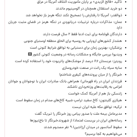
تأکید «فالح الزیدی» بر پایان مأموریت ائتلاف آمریکا در عراق
دو خرید استقلال همچنان در آلومینیوم ماندند
ذوالقدر: آمریکا تا رفتارش را تصحیح نکند تنگه هرمز باز نخواهد شد
عمان: مذاکرات درباره ترتیبات دریانوردی در تنگه هرمز در فضای مثبت جریان
دارد
دارندگان قولنامه برای ثبت ادعا فقط ۲ سال فرصت دارند
هشدار کشورهای اروپایی به روسیه برای الحاق منطقه اوستیای جنوبی
پزشکیان‌: بهترین زمان برای دستیابی به توافق شرایط کنونی است
ویدیو/ بررسی جایگاه و مشکلات رسانه در وضعیت کنونی کشور
رویترز: عربستان ۸۶ درصد از موشک‌های پاتریوت خود را استفاده کرده است
سایه سیاه یک رانت در صنعت خودروسازی
خبرنگار را از میان پرونده‌های کیفری شناختم!
​فرزندان ایران در راه قهرمانی/ همراهی بانک صادرات ایران با نوجوانان و جوانان
اعزامی به رقابت‌های وزنه‌برداری تاشکند
زلنسکی باز هم از آمریکا کمک خواست
هیلاری کلینتون: کاخ سفید ترامپ شبیه کاخ‌های صدام در زمان سقوط است
ترکیه: توافق مکه علیه ایران نیست
مدیرعامل بیمه ملت با صدور پیامی روز خبرنگار را تبریک گفت
رسانه‌های ایران در بن‌بست اعتماد/ از شهروندخبرنگار تا باج‌نیوزها
سقوط آسانسور در میدان آرژانتین/ ۹ نفر مصدوم شدند
می‌خواهیم به کجا برسیم؟