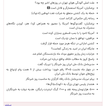
علت اصلی آلودگی هوای تهران در روزهای اخیر چه بود؟
پزشکیان: آمریکا استعمارگر و قاتل است
حمله به یک کشتی متعلق به شرکت نفت ابوظبی (ادنوک)
رسانه رکن حکمرانی کارآمد است
پزشکیان: گفت‌وگوها آمریکا را مجبور به همراهی کرد/ هنر، آوردن نگاه‌های
مشترک به میدان است
آمریکا لامرد را با بمب فسفری بمباران کرده است
عراقچی: توافق با عمان نزدیک است
کشتی اماراتی در تنگه هرمز مورد حمله قرار گرفت
جایگاه ایران در امید به زندگی کجاست؟
جزئیات زمان واریز حقوق مرداد ماه بازنشستگان اعلام شد
پاسخ کروز به مطالب خلاف واقع درباره این شرکت
مدیرعامل بانک ملی ایران روز خبرنگار را تبریک گفت
در چهار ماه نخست ۱۴۰۵ رقم خورد؛ پرداخت بیش از ۸ همت وام ازدواج به
زوج‌های جوان توسط بانک ملی ایران
پیام تبریک مدیرعامل بانک رفاه کارگران به مناسبت روز خبرنگار
هشدار پلیس تهران بزرگ به «کودک‌بلاگرها»
۵۰۰ هزارتومان وجه نقد و ۲۰۰ گیگ اینترنت رایگان، هدیه دولت به خبرنگاران
به مناسبت روز خبرنگار
بیشتر