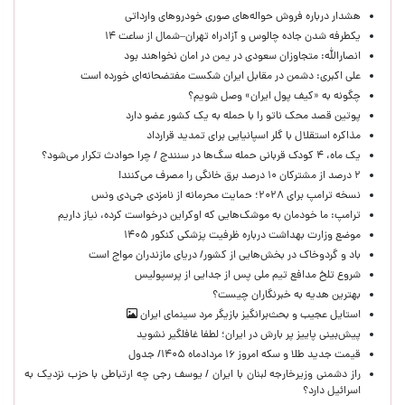
هشدار درباره فروش حواله‌های صوری خودروهای وارداتی
یکطرفه شدن جاده چالوس و آزادراه تهران–شمال از ساعت ۱۴
انصارالله: متجاوزان سعودی در یمن در امان نخواهند بود
علی اکبری: دشمن در مقابل ایران شکست مفتضحانه‌ای خورده است
چگونه به «کیف پول ایران» وصل شویم؟
پوتین قصد محک ناتو را با حمله به یک کشور عضو دارد
مذاکره استقلال با گلر اسپانیایی برای تمدید قرارداد
یک ماه، ۴ کودک قربانی حمله سگ‌ها در سنندج / چرا حوادث تکرار می‌شود؟
۲ درصد از مشترکان ۱۰ درصد برق خانگی را مصرف می‌کنند!
نسخه ترامپ برای ۲۰۲۸؛ حمایت محرمانه از نامزدی جی‌دی ونس
ترامپ: ما خودمان به موشک‌هایی که اوکراین درخواست کرده، نیاز داریم
موضع وزارت بهداشت درباره ظرفیت پزشکی کنکور ۱۴۰۵
باد و گردوخاک در بخش‌هایی از کشور/ دریای مازندران مواج است
شروع تلخ مدافع تیم ملی پس از جدایی از پرسپولیس
بهترین هدیه به خبرنگاران چیست؟
استایل عجیب و بحث‌برانگیز بازیگر مرد سینمای ایران
پیش‌بینی پاییز پر بارش در ایران؛ لطفا غافلگیر نشوید
قیمت جدید طلا و سکه امروز ۱۶ مردادماه ۱۴۰۵/ جدول
راز دشمنی وزیرخارجه لبنان با ایران / یوسف رجی چه ارتباطی با حزب نزدیک به
اسرائیل دارد؟