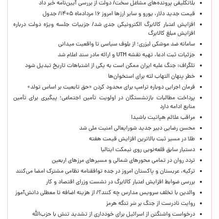
بلاتکلیفی پرونده‌های مشاغل سخت/ دولت از بررسی آیین‌نامه خبر داد
قیمت جدید دلار، یورو و سایر ارزها امروز ۱۶ مردادماه ۱۴۰۵/ جدول
افزایش اعتبار کالابرگ الکترونیکی جدی شد/ جزییات جلسه ویژه دولت درباره
افزایش مبلغ کالابرگ
سامانه ضد موشکی لیزری؛ از بلوف سیاسی تا واقعیت میدانی
جزئیات ثبت ادعا، تهیه نقشه UTM و ارائه مادر سند اعلام شد
تلگراف: جنگ علیه ایران ممکن است به یکی از اشتباهات تاریخ تبدیل شود
خطر پنهان التهاب لثه برای استخوان‌ها
فرمان اجرایی دوباره ترامپ برای محدود کردن «حق تابعیت بر اساس تولد»
پرداخت مطالبات بازنشستگان در اولویت تأمین اجتماعی؛ پیگیری برای تأمین
منابع ادامه دارد
مراقب علائم هپاتیت باشید!
محسن رضایی دبیر جدید شورایعالی امنیت ملی شد
طلا در مسیر ثبت بالاترین افزایش قیمت هفته
دستیار سابق قلعه‌نویی روی نیمکت ایتالیا
تردد روان در تمامی محورهای شمالی و مسیرهای مرزهای اربعین
ترکیه، عربستان و پاکستان امروز در جده توافقنامه نظامی مشترک امضا می‌کنند
بررسی ضوابط افزایش اعتبار کالابرگ در نشست وزرای اقتصاد و کار
والدین با تخلف سرویس مدارس چه کنند؟/ از هزینه اضافه تا معطلی دانش‌آموز
روایت نادرست از جنگ بر سَر تنگه هرمز
درخواست واشنگتن از اسرائیل برای خودداری از تشدید تنش با حزب‌الله