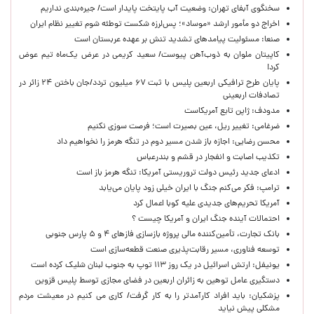
سخنگوی آبفای تهران: وضعیت آب پایتخت پایدار است/ جیره‌بندی نداریم
اخراج دو مأمور ارشد «موساد»؛ پس‌لرزه شکست توطئه شوم تغییر نظام ایران
صنعا: مسئولیت پیامدهای تشدید تنش بر عهده عربستان است
کاپیتان ملوان به ذوب‌آهن پیوست/ سعید کریمی در عرض یک‌ماه تیم عوض
کرد!
پایان طرح ترافیکی اربعین پلیس با ثبت ۶۷ میلیون تردد/جان باختن ۲۴ زائر در
تصادفات اربعینی
مدودف: ژاپن تابع آمریکاست
ضرغامی: تغییر ریل، عین بصیرت است؛ فرصت سوزی نکنیم
محسن رضایی: اجازه باز شدن مسیر دوم در تنگه هرمز را نخواهیم داد
تکذیب اصابت و انفجار در قشم و بندرعباس
ادعای جدید رئیس دولت تروریستی آمریکا: تنگه هرمز باز است
ترامپ: فکر می‌کنم جنگ با ایران خیلی زود پایان می‌یابد
آمریکا تحریم‌های جدیدی علیه کوبا اعمال کرد
احتمالات آینده جنگ ایران و آمریکا چیست ؟
بانک تجارت، تأمین‌کننده مالی پروژه بازسازی فازهای ۴ و ۵ پارس جنوبی
توسعه فناوری، مسیر رقابت‌پذیری صنعت قطعه‌سازی است
یونیفل: ارتش اسرائیل در یک روز ۱۱۳ توپ به جنوب لبنان شلیک کرده است
دستگیری عامل توهین به زائران اربعین در فضای مجازی توسط پلیس قزوین
پزشکیان: باید افراد کارآمدتر را به کار گرفت/ کاری می کنیم در معیشت مردم
مشکلی پیش نیاید