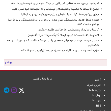
آسوشیتدپرس: صدها نظامی آمریکایی در جنگ علیه ایران ضربه مغزی شده‌اند
پاسخ قالیباف به ترامپ: واقعیت‌ها را بپذیرید و به تعهدات خود عمل کنید
پایان بی‌نتیجه مذاکرات دولت لبنان و رژیم صهیونیستی در رم ایتالیا
فوری؛ شرط جدید بازنشستگی اعلام شد/ این افراد برای بازنشستگی باید ۵ سال
بیشتر خدمت کنند
کاپیتان سابق از پرسپولیسی‌ها حلالیت طلبید + عکس
ادعای شبکه «الحدث» درباره ایجاد گذرگاه موقت در تنگه هرمز
یحیی سریع: مواضع مزدوران سعودی را با موشک بالستیک و پهپاد در هم
شکستیم
حزب‌الله: دولت لبنان مذاکرات و امتیازدهی به تل‌آویو را متوقف کند
بیشتر
ما را دنبال کنید.
آرشیو
آخرین خبرها
ارتباط با ما
درباره ما
پیوندها
RSS