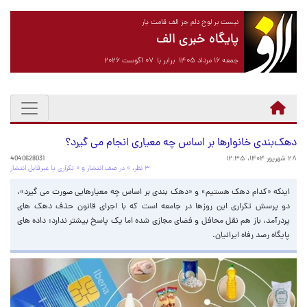
نیست بر لوح دلم جز الف قامت یار
پایگاه خبری الف
جمعه ۱۶ مرداد ۱۴۰۵ برابر با ۰۷ آگوست ۲۰۲۶
دهک‌بندی‌ خانوارها بر اساس چه معیاری انجام می گیرد؟
۲۸ شهریور ۱۴۰۴، ۱۲:۳۵
4040628031
۳ نظر، ۰ در صف انتشار و ۰ تکراری یا غیرقابل انتشار
اینکه «کدام دهک هستیم» و «دهک بندی بر اساس چه معیارهایی صورت می گیرد»،
دو پرسش تکراری این روزها در جامعه است که با اجرای قانون حذف دهک های
پردرآمد، باز هم نقل محافل و فضای مجازی شده اما یک پاسخ بیشتر ندارد: داده های
پایگاه رصد رفاه ایرانیان.