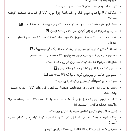
هیروشیما و ناگازاکی
تهدیدات و فرصت های کنوانسیون دریای خزر
شکاف ۴۷ واحدی تورم کالا و خدمات/ چرا تورم کالا از خدمات سبقت گرفته
است؟
سخنگوی قوه قضاییه: آقای خرازی به دادگاه ویژه روحانیت احضار شد
ناتوانی آمریکا در پنهان کردن ضربات کوبنده ایران
قیمت جدید طلا و سکه امروز ۱۷ مردادماه ۱۴۰۵/ طلا ۱۹ میلیون تومان شد +
جدول
لحظه‌ فحش دادن اکبر عبدی در پشت صحنه یک فیلم معروف
دستور سازمان غذا و دارو برای جمع‌آوری ۳ محصول سلامت‌محور
شایعات مربوط به معافیت سربازان فراری کذب است
بدون تعارف با آتش نشان فداکار مازندرانی
تصویری جالب از پیرترین گربه دنیا که ۳۱ ساله شد
سید حسن نصرالله در منزل چگونه پدری بود؟
رشد بورس در اولین روز معاملات هفته/ شاخص کل وارد کانال ۵.۵ میلیون
واحد شد
ترامپ: تورم ایران که قبل از جنگ ۵ درصد بود را الان به ۳۰۰ درصد رسانده‌ایم!/
واکنش بانک مرکزی را ببینید
ژاپن با افزایش توان نظامی خود به دنبال چیست؟
چاک شومر: جنگ ایران اشتغال آمریکا را تخریب کرد؛ ترامپ از کدام سیاره
آمده؟!
معرفی ۵ مدل لپ تاپ Core i۷ زیر ۲۰۰ میلیون تومان