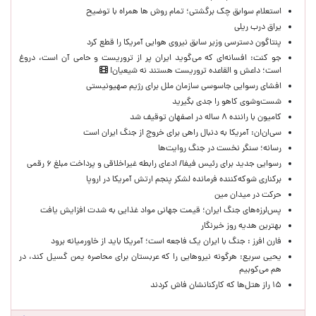
استعلام سوابق چک برگشتی؛ تمام روش ها همراه با توضیح
یراق درب ریلی
پنتاگون دسترسی وزیر سابق نیروی هوایی آمریکا را قطع کرد
جو کنت: افسانه‌ای که می‌گوید ایران پر از تروریست و حامی آن است، دروغ
است؛ داعش و القاعده تروریست هستند نه شیعیان!
افشای رسوایی جاسوسی سازمان ملل برای رژیم صهیونیستی
شست‌وشوی کاهو را جدی بگیرید
کامیون با راننده ۸ ساله در اصفهان توقیف شد
سی‌ان‌ان: آمریکا به دنبال راهی برای خروج از جنگ ایران است
رسانه؛ سنگر نخست در جنگ روایت‌ها
رسوایی جدید برای رئیس فیفا/ ادعای رابطه غیراخلاقی و پرداخت مبلغ ۶ رقمی
برکناری شوکه‌کننده فرمانده لشکر پنجم ارتش آمریکا در اروپا
حركت در ميدان مين
پس‌لرزه‌های جنگ ایران؛ قیمت جهانی مواد غذایی به شدت افزایش یافت
بهترین هدیه روز خبرنگار
فارن افرز : جنگ با ایران یک فاجعه است؛ آمریکا باید از خاورمیانه برود
یحیی سریع: هرگونه نیروهایی را که عربستان برای محاصره یمن گسیل کند، در
هم می‌کوبیم
۱۵ راز هتل‌ها که کارکنانشان فاش کردند