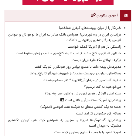
آخرین عناوین
خبرنگار را از میان پرونده‌های کیفری شناختم!
​فرزندان ایران در راه قهرمانی/ همراهی بانک صادرات ایران با نوجوانان و جوانان
اعزامی به رقابت‌های وزنه‌برداری تاشکند
زلنسکی باز هم از آمریکا کمک خواست
هیلاری کلینتون: کاخ سفید ترامپ شبیه کاخ‌های صدام در زمان سقوط است
ترکیه: توافق مکه علیه ایران نیست
مدیرعامل بیمه ملت با صدور پیامی روز خبرنگار را تبریک گفت
رسانه‌های ایران در بن‌بست اعتماد/ از شهروندخبرنگار تا باج‌نیوزها
سقوط آسانسور در میدان آرژانتین/ ۹ نفر مصدوم شدند
می‌خواهیم به کجا برسیم؟
علت اصلی آلودگی هوای تهران در روزهای اخیر چه بود؟
پزشکیان: آمریکا استعمارگر و قاتل است
حمله به یک کشتی متعلق به شرکت نفت ابوظبی (ادنوک)
رسانه رکن حکمرانی کارآمد است
پزشکیان: گفت‌وگوها آمریکا را مجبور به همراهی کرد/ هنر، آوردن نگاه‌های
مشترک به میدان است
آمریکا لامرد را با بمب فسفری بمباران کرده است