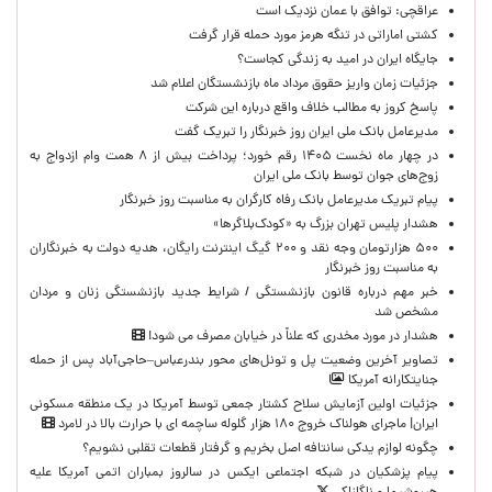
عراقچی: توافق با عمان نزدیک است
کشتی اماراتی در تنگه هرمز مورد حمله قرار گرفت
جایگاه ایران در امید به زندگی کجاست؟
جزئیات زمان واریز حقوق مرداد ماه بازنشستگان اعلام شد
پاسخ کروز به مطالب خلاف واقع درباره این شرکت
مدیرعامل بانک ملی ایران روز خبرنگار را تبریک گفت
در چهار ماه نخست ۱۴۰۵ رقم خورد؛ پرداخت بیش از ۸ همت وام ازدواج به
زوج‌های جوان توسط بانک ملی ایران
پیام تبریک مدیرعامل بانک رفاه کارگران به مناسبت روز خبرنگار
هشدار پلیس تهران بزرگ به «کودک‌بلاگرها»
۵۰۰ هزارتومان وجه نقد و ۲۰۰ گیگ اینترنت رایگان، هدیه دولت به خبرنگاران
به مناسبت روز خبرنگار
خبر مهم درباره قانون بازنشستگی / شرایط جدید بازنشستگی زنان و مردان
مشخص شد
هشدار در مورد مخدری که علناً در خیابان مصرف می شود!
تصاویر آخرین وضعیت پل و تونل‌های محور بندرعباس–حاجی‌آباد پس از حمله
جنایتکارانه آمریکا
جزئیات اولین آزمایش سلاح کشتار جمعی توسط آمریکا در یک منطقه مسکونی
ایران| ماجرای هولناک خروج ۱۸۰ هزار گلوله ساچمه ای با حرارت بالا در لامرد
چگونه لوازم یدکی سانتافه اصل بخریم و گرفتار قطعات تقلبی نشویم؟
پیام پزشکیان در شبکه اجتماعی ایکس در سالروز بمباران اتمی آمریکا علیه