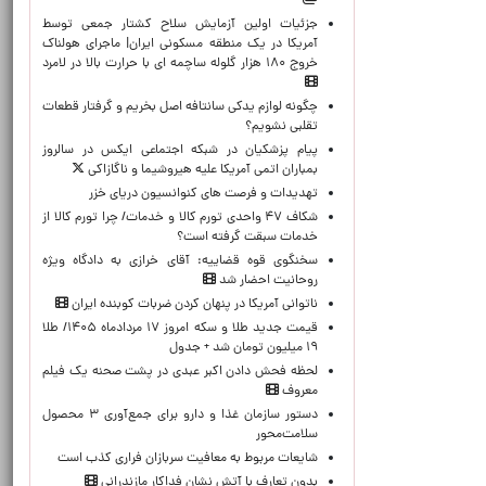
جزئیات اولین آزمایش سلاح کشتار جمعی توسط
آمریکا در یک منطقه مسکونی ایران| ماجرای هولناک
خروج ۱۸۰ هزار گلوله ساچمه ای با حرارت بالا در لامرد
چگونه لوازم یدکی سانتافه اصل بخریم و گرفتار قطعات
تقلبی نشویم؟
پیام پزشکیان در شبکه اجتماعی ایکس در سالروز
بمباران اتمی آمریکا علیه هیروشیما و ناگازاکی
تهدیدات و فرصت های کنوانسیون دریای خزر
شکاف ۴۷ واحدی تورم کالا و خدمات/ چرا تورم کالا از
خدمات سبقت گرفته است؟
سخنگوی قوه قضاییه: آقای خرازی به دادگاه ویژه
روحانیت احضار شد
ناتوانی آمریکا در پنهان کردن ضربات کوبنده ایران
قیمت جدید طلا و سکه امروز ۱۷ مردادماه ۱۴۰۵/ طلا
۱۹ میلیون تومان شد + جدول
لحظه‌ فحش دادن اکبر عبدی در پشت صحنه یک فیلم
معروف
دستور سازمان غذا و دارو برای جمع‌آوری ۳ محصول
سلامت‌محور
شایعات مربوط به معافیت سربازان فراری کذب است
بدون تعارف با آتش نشان فداکار مازندرانی