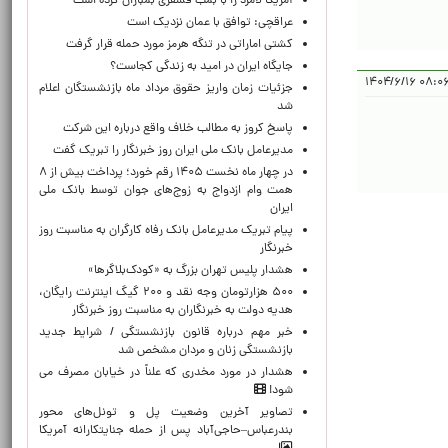
آمریکا لامرد را با بمب فسفری بمباران کرده است
عراقچی: توافق با عمان نزدیک است
کشتی اماراتی در تنگه هرمز مورد حمله قرار گرفت
جایگاه ایران در امید به زندگی کجاست؟
۰۸:۰۶:۴۹ ۱
جزئیات زمان واریز حقوق مرداد ماه بازنشستگان اعلام
شد
پاسخ کروز به مطالب خلاف واقع درباره این شرکت
مدیرعامل بانک ملی ایران روز خبرنگار را تبریک گفت
در چهار ماه نخست ۱۴۰۵ رقم خورد؛ پرداخت بیش از ۸
همت وام ازدواج به زوج‌های جوان توسط بانک ملی
ایران
پیام تبریک مدیرعامل بانک رفاه کارگران به مناسبت روز
خبرنگار
هشدار پلیس تهران بزرگ به «کودک‌بلاگرها»
۵۰۰ هزارتومان وجه نقد و ۲۰۰ گیگ اینترنت رایگان،
هدیه دولت به خبرنگاران به مناسبت روز خبرنگار
خبر مهم درباره قانون بازنشستگی / شرایط جدید
بازنشستگی زنان و مردان مشخص شد
هشدار در مورد مخدری که علناً در خیابان مصرف می
شود!
تصاویر آخرین وضعیت پل و تونل‌های محور
بندرعباس–حاجی‌آباد پس از حمله جنایتکارانه آمریکا