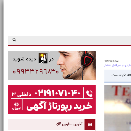
4040615102
آخرین عناوین