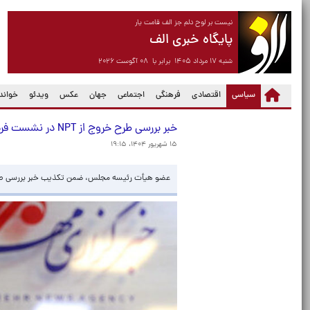
نیست بر لوح دلم جز الف قامت یار
پایگاه خبری الف
شنبه ۱۷ مرداد ۱۴۰۵ برابر با ۰۸ آگوست ۲۰۲۶
(current)
سیاسی
اقتصادی
فرهنگی
اجتماعی
جهان
عکس
ویدئو
خواندن
خبر بررسی طرح خروج از NPT در نشست فردای مجلس تکذیب شد
۱۵ شهریور ۱۴۰۴، ۱۹:۱۵
عضو هیأت رئیسه مجلس، ضمن تکذیب خبر بررسی طرح خروج از NPT در نشست فردای مجلس، گفت: کمیسیون امنیت ملی هنوز جمع بند