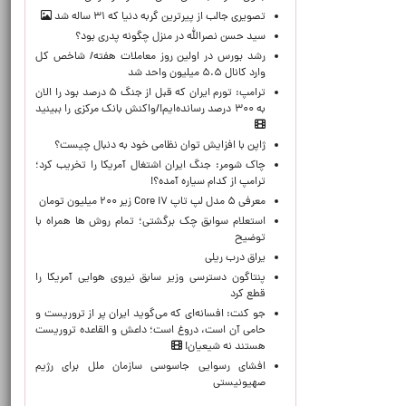
تصویری جالب از پیرترین گربه دنیا که ۳۱ ساله شد
سید حسن نصرالله در منزل چگونه پدری بود؟
رشد بورس در اولین روز معاملات هفته/ شاخص کل
وارد کانال ۵.۵ میلیون واحد شد
ترامپ: تورم ایران که قبل از جنگ ۵ درصد بود را الان
به ۳۰۰ درصد رسانده‌ایم!/واکنش بانک مرکزی را ببینید
ژاپن با افزایش توان نظامی خود به دنبال چیست؟
چاک شومر: جنگ ایران اشتغال آمریکا را تخریب کرد؛
ترامپ از کدام سیاره آمده؟!
معرفی ۵ مدل لپ تاپ Core i۷ زیر ۲۰۰ میلیون تومان
استعلام سوابق چک برگشتی؛ تمام روش ها همراه با
توضیح
یراق درب ریلی
پنتاگون دسترسی وزیر سابق نیروی هوایی آمریکا را
قطع کرد
جو کنت: افسانه‌ای که می‌گوید ایران پر از تروریست و
حامی آن است، دروغ است؛ داعش و القاعده تروریست
هستند نه شیعیان!
افشای رسوایی جاسوسی سازمان ملل برای رژیم
صهیونیستی