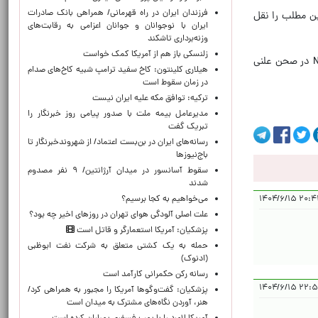
​فرزندان ایران در راه قهرمانی/ همراهی بانک صادرات
ین مطلب را نقل
ایران با نوجوانان و جوانان اعزامی به رقابت‌های
وزنه‌برداری تاشکند
زلنسکی باز هم از آمریکا کمک خواست
به نقل از علیرضا سلیمی عضو هیات رییسه مجلس شورای اسلامی خبری مبنی بر احتمال بررسی سه فوریتی طرح خروج از NPT در صحن علنی
هیلاری کلینتون: کاخ سفید ترامپ شبیه کاخ‌های صدام
در زمان سقوط است
ترکیه: توافق مکه علیه ایران نیست
مدیرعامل بیمه ملت با صدور پیامی روز خبرنگار را
تبریک گفت
رسانه‌های ایران در بن‌بست اعتماد/ از شهروندخبرنگار تا
باج‌نیوزها
سقوط آسانسور در میدان آرژانتین/ ۹ نفر مصدوم
شدند
می‌خواهیم به کجا برسیم؟
۲۰:۴۱:۰۸ ۱
علت اصلی آلودگی هوای تهران در روزهای اخیر چه بود؟
پزشکیان: آمریکا استعمارگر و قاتل است
حمله به یک کشتی متعلق به شرکت نفت ابوظبی
(ادنوک)
رسانه رکن حکمرانی کارآمد است
۲۲:۵۵:۴۶
پزشکیان: گفت‌وگوها آمریکا را مجبور به همراهی کرد/
هنر، آوردن نگاه‌های مشترک به میدان است