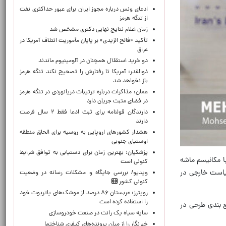
ادعای ونس درباره مجوز ایران برای عبور حداکثری نفت
از تنگه هرمز
زمان اعلام نتایج نهایی دکتری مشخص شد
تأکید «فالح الزیدی» بر پایان مأموریت ائتلاف آمریکا در
عراق
دو خرید استقلال همچنان در آلومینیوم ماندند
ذوالقدر: آمریکا تا رفتارش را تصحیح نکند تنگه هرمز
باز نخواهد شد
عمان: مذاکرات درباره ترتیبات دریانوردی در تنگه هرمز
در فضای مثبت جریان دارد
دارندگان قولنامه برای ثبت ادعا فقط ۲ سال فرصت
دارند
هشدار کشورهای اروپایی به روسیه برای الحاق منطقه
اوستیای جنوبی
پزشکیان‌: بهترین زمان برای دستیابی به توافق شرایط
ا مکانیسم ماشه
کنونی است
 ملی و سیاست خارجی در
ویدیو/ بررسی جایگاه و مشکلات رسانه در وضعیت
کنونی کشور
رویترز: عربستان ۸۶ درصد از موشک‌های پاتریوت خود
را استفاده کرده است
 بندی طرحی در
سایه سیاه یک رانت در صنعت خودروسازی
خبرنگار را از میان پرونده‌های کیفری شناختم!