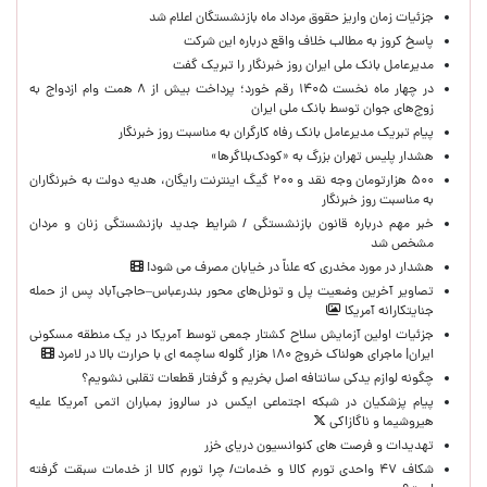
جزئیات زمان واریز حقوق مرداد ماه بازنشستگان اعلام شد
پاسخ کروز به مطالب خلاف واقع درباره این شرکت
مدیرعامل بانک ملی ایران روز خبرنگار را تبریک گفت
در چهار ماه نخست ۱۴۰۵ رقم خورد؛ پرداخت بیش از ۸ همت وام ازدواج به
زوج‌های جوان توسط بانک ملی ایران
پیام تبریک مدیرعامل بانک رفاه کارگران به مناسبت روز خبرنگار
هشدار پلیس تهران بزرگ به «کودک‌بلاگرها»
۵۰۰ هزارتومان وجه نقد و ۲۰۰ گیگ اینترنت رایگان، هدیه دولت به خبرنگاران
به مناسبت روز خبرنگار
خبر مهم درباره قانون بازنشستگی / شرایط جدید بازنشستگی زنان و مردان
مشخص شد
هشدار در مورد مخدری که علناً در خیابان مصرف می شود!
تصاویر آخرین وضعیت پل و تونل‌های محور بندرعباس–حاجی‌آباد پس از حمله
جنایتکارانه آمریکا
جزئیات اولین آزمایش سلاح کشتار جمعی توسط آمریکا در یک منطقه مسکونی
ایران| ماجرای هولناک خروج ۱۸۰ هزار گلوله ساچمه ای با حرارت بالا در لامرد
چگونه لوازم یدکی سانتافه اصل بخریم و گرفتار قطعات تقلبی نشویم؟
پیام پزشکیان در شبکه اجتماعی ایکس در سالروز بمباران اتمی آمریکا علیه
هیروشیما و ناگازاکی
تهدیدات و فرصت های کنوانسیون دریای خزر
شکاف ۴۷ واحدی تورم کالا و خدمات/ چرا تورم کالا از خدمات سبقت گرفته