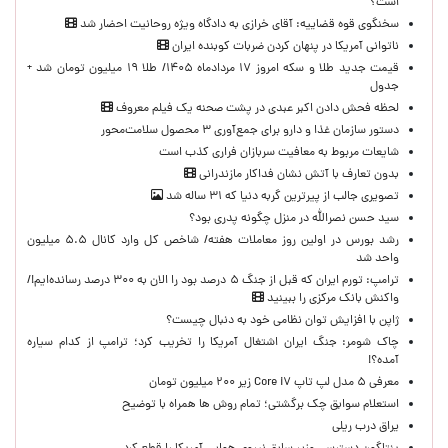
است؟
سخنگوی قوه قضاییه: آقای خرازی به دادگاه ویژه روحانیت احضار شد
ناتوانی آمریکا در پنهان کردن ضربات کوبنده ایران
قیمت جدید طلا و سکه امروز ۱۷ مردادماه ۱۴۰۵/ طلا ۱۹ میلیون تومان شد +
جدول
لحظه‌ فحش دادن اکبر عبدی در پشت صحنه یک فیلم معروف
دستور سازمان غذا و دارو برای جمع‌آوری ۳ محصول سلامت‌محور
شایعات مربوط به معافیت سربازان فراری کذب است
بدون تعارف با آتش نشان فداکار مازندرانی
تصویری جالب از پیرترین گربه دنیا که ۳۱ ساله شد
سید حسن نصرالله در منزل چگونه پدری بود؟
رشد بورس در اولین روز معاملات هفته/ شاخص کل وارد کانال ۵.۵ میلیون
واحد شد
ترامپ: تورم ایران که قبل از جنگ ۵ درصد بود را الان به ۳۰۰ درصد رسانده‌ایم!/
واکنش بانک مرکزی را ببینید
ژاپن با افزایش توان نظامی خود به دنبال چیست؟
چاک شومر: جنگ ایران اشتغال آمریکا را تخریب کرد؛ ترامپ از کدام سیاره
آمده؟!
معرفی ۵ مدل لپ تاپ Core i۷ زیر ۲۰۰ میلیون تومان
استعلام سوابق چک برگشتی؛ تمام روش ها همراه با توضیح
یراق درب ریلی