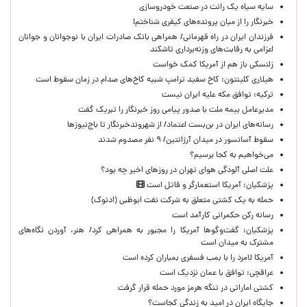
سایه سیاه یک رانت در صنعت خودروسازی
خبرنگار را از میان پرونده‌های کیفری شناختم!
​فرزندان ایران در راه قهرمانی/ همراهی بانک صادرات ایران با نوجوانان و جوانان
اعزامی به رقابت‌های وزنه‌برداری تاشکند
زلنسکی باز هم از آمریکا کمک خواست
هیلاری کلینتون: کاخ سفید ترامپ شبیه کاخ‌های صدام در زمان سقوط است
ترکیه: توافق مکه علیه ایران نیست
مدیرعامل بیمه ملت با صدور پیامی روز خبرنگار را تبریک گفت
رسانه‌های ایران در بن‌بست اعتماد/ از شهروندخبرنگار تا باج‌نیوزها
سقوط آسانسور در میدان آرژانتین/ ۹ نفر مصدوم شدند
می‌خواهیم به کجا برسیم؟
علت اصلی آلودگی هوای تهران در روزهای اخیر چه بود؟
پزشکیان: آمریکا استعمارگر و قاتل است
حمله به یک کشتی متعلق به شرکت نفت ابوظبی (ادنوک)
رسانه رکن حکمرانی کارآمد است
پزشکیان: گفت‌وگوها آمریکا را مجبور به همراهی کرد/ هنر، آوردن نگاه‌های
مشترک به میدان است
آمریکا لامرد را با بمب فسفری بمباران کرده است
عراقچی: توافق با عمان نزدیک است
کشتی اماراتی در تنگه هرمز مورد حمله قرار گرفت
جایگاه ایران در امید به زندگی کجاست؟