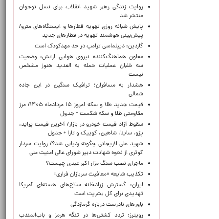
روایت زندگی رهبر شهید انقلاب برای نسل نوجوان
منتشر شد
پایش شبانه روزی تهویه قطارها و ایستگاه‌های مترو/
پیش‌بینی هوشمند تهویه در قطارهای جدید
گاردین: دیپلماسی ترامپ در حد مهدکودک است
معاون هماهنگ‌کننده نیروی هوایی ارتش: وضعیت
سه خلبان عملیات حمله به العدید هنوز مشخص
نیست
هشدار به مسافران؛ ترافیک سنگین در این جاده
شمالی
قیمت جدید طلا و سکه امروز ۱۵ مردادماه ۱۴۰۵/ مرز
مقاومتی طلا و سکه شکست + جدول
سقوط آزاد قیمت خودرو در بازار/ آخرین قیمت پراید،
پژو، ساینا، شاهین، کوییک و تارا + جدول
شهید علی لاریجانی چگونه ردیابی شد؟/ روایت سردار
کوثری از نحوه شهادت دبیر شورای عالی امنیت ملی
ماجرای نصب سنگ مزار اکبر عبدی چیست؟
تکذیب شایعه «معافیت سربازان فراری»
ایران: گسترش زرادخانه سلاح‌های هسته‌ای آمریکا
تهدیدی برای کل بشریت است
باورهای نادرست درباره گرمازدگی
رویترز: تردد کشتی‌ها در تنگه هرمز و باب‌المندب