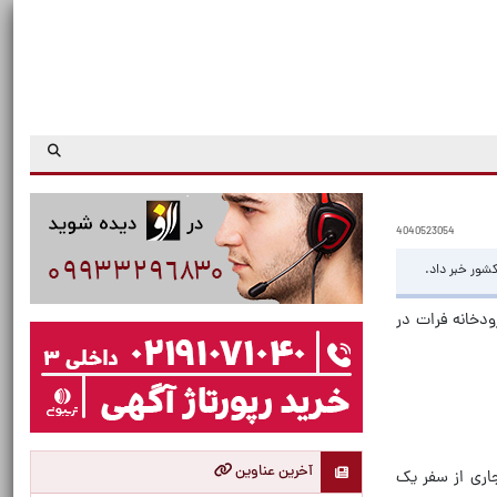
4040523054
شور خبر داد.
ودخانه فرات در
آخرین عناوین
اری از سفر یک