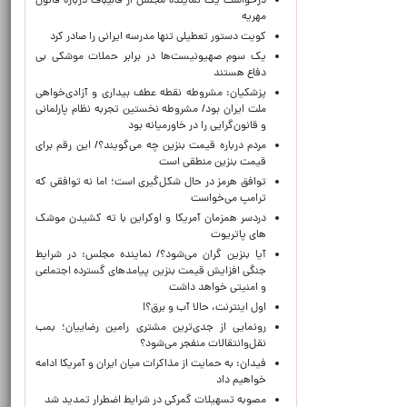
درخواست یک نماینده مجلس از قالیباف درباره قانون
مهریه
کویت دستور تعطیلی تنها مدرسه ایرانی را صادر کرد
یک‌ سوم صهیونیست‌ها در برابر حملات موشکی بی
دفاع هستند
پزشکیان: مشروطه نقطه عطف بیداری و آزادی‌خواهی
ملت ایران بود/ مشروطه نخستین تجربه نظام پارلمانی
و قانون‌گرایی را در خاورمیانه بود
مردم درباره قیمت بنزین چه می‌گویند؟/ این رقم برای
قیمت بنزین منطقی است
توافق هرمز در حال شکل‌گیری است؛ اما نه توافقی که
ترامپ می‌خواست
دردسر همزمان آمریکا و اوکراین با ته کشیدن موشک
های پاتریوت
آیا بنزین گران می‌شود؟/ نماینده مجلس: در شرایط
جنگی افزایش قیمت بنزین پیامدهای گسترده اجتماعی
و امنیتی خواهد داشت
اول اینترنت، حالا آب و برق؟!
رونمایی از جدی‌ترین مشتری رامین رضاییان؛ بمب
نقل‌وانتقالات منفجر می‌شود؟
فیدان: به حمایت از مذاکرات میان ایران و آمریکا ادامه
خواهیم داد
مصوبه تسهیلات گمرکی در شرایط اضطرار تمدید شد