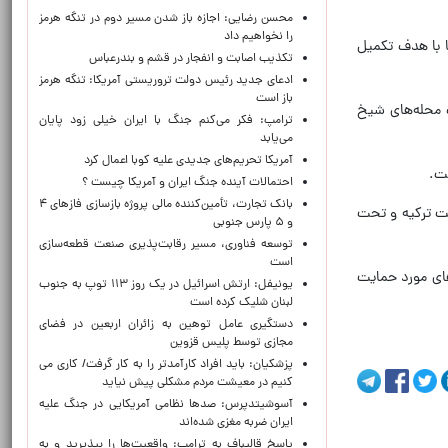
محسن رضایی: اجازه باز شدن مسیر دوم در تنگه هرمز
را نخواهیم داد
ا با هدف تکمیل
تکذیب اصابت و انفجار در قشم و بندرعباس
ادعای جدید رئیس دولت تروریستی آمریکا: تنگه هرمز
باز است
 محله‌های شیخ
ترامپ: فکر می‌کنم جنگ با ایران خیلی زود پایان
می‌یابد
آمریکا تحریم‌های جدیدی علیه کوبا اعمال کرد
ت.
احتمالات آینده جنگ ایران و آمریکا چیست ؟
بانک تجارت، تأمین‌کننده مالی پروژه بازسازی فازهای ۴
یت ترکیه و تحت
و ۵ پارس جنوبی
توسعه فناوری، مسیر رقابت‌پذیری صنعت قطعه‌سازی
است
های مورد حمایت
یونیفل: ارتش اسرائیل در یک روز ۱۱۳ توپ به جنوب
لبنان شلیک کرده است
دستگیری عامل توهین به زائران اربعین در فضای
مجازی توسط پلیس قزوین
پزشکیان: باید افراد کارآمدتر را به کار گرفت/ کاری می
کنیم در معیشت مردم مشکلی پیش نیاید
آسوشیتدپرس: صدها نظامی آمریکایی در جنگ علیه
ایران ضربه مغزی شده‌اند
پاسخ قالیباف به ترامپ: واقعیت‌ها را بپذیرید و به