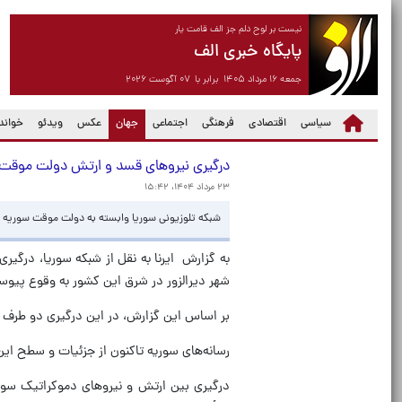
نیست بر لوح دلم جز الف قامت یار
پایگاه خبری الف
جمعه ۱۶ مرداد ۱۴۰۵ برابر با ۰۷ آگوست ۲۰۲۶
(current)
سیاسی
اقتصادی
فرهنگی
اجتماعی
جهان
عکس
ویدئو
خواندن
درگیری نیروهای قسد و ارتش دولت موقت س
۲۳ مرداد ۱۴۰۴، ۱۵:۴۲
شبکه تلوزیونی سوریا وابسته به دولت موقت سوریه ا
به گزارش ایرنا به نقل از شبکه سوریا، درگ
شهر دیرالزور در شرق این کشور به وقوع پیو
بر اساس این گزارش، در این درگیری دو طرف از
رسانه‌های سوریه تاکنون از جزئیات و سطح این 
درگیری بین ارتش و نیروهای دموکراتیک سور