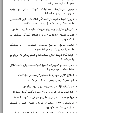
تعهدات خود عمل کنید
پایان بی‌نتیجه مذاکرات دولت لبنان و رژیم
صهیونیستی در رم ایتالیا
فوری؛ شرط جدید بازنشستگی اعلام شد/ این افراد برای
بازنشستگی باید ۵ سال بیشتر خدمت کنند
کاپیتان سابق از پرسپولیسی‌ها حلالیت طلبید + عکس
ادعای شبکه «الحدث» درباره ایجاد گذرگاه موقت در
تنگه هرمز
یحیی سریع: مواضع مزدوران سعودی را با موشک
بالستیک و پهپاد در هم شکستیم
حزب‌الله: دولت لبنان مذاکرات و امتیازدهی به تل‌آویو
را متوقف کند
عجیب اما واقعی:رقم فسخ قرارداد رضاییان با استقلال
فقط ۱۰۰میلیون تومان!
اصلاح قانون مهریه به دستورکار مجلس بازگشت
این خوراکی‌ها را بخورید تا آلزایمر نگیرید
دو بازیکن آزاد در راه پیوستن به پرسپولیس
چرا خداوند بر خوردن این ۳ میوه تأکید کرده است؟!
چرا قیمت طلا در ایران با بازار جهانی متفاوت است؟
پژوپارس ۶۴۰ میلیون تومان شد/ جدول قیمت
مدل‌های مختلف خودرو