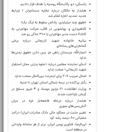
زلنسکی: دو پالایشگاه روسیه را هدف قرار دادیم
هشدار به مالکان درباره تخلیه مستاجران / شرایط
جدید تمدید اجاره اعلام شد
حقوق چند میلیاردی، پاداش سقوط به لیگ یک!
کلاهبرداری و پولشویی در قالب شرکت مهاجرتی به
کانادا/ دست مدیر مهاجرتی با ۳۰۰ شاکی رو شد
بیانیه خانواده شهید لاریجانی درباره برخی
گمانه‌زنی‌های رسانه‌ای
انصارالله: عربستان راهی جز پس دادن حقوق یمنی‌ها
ندارد
ادعای نماینده مجلس درباره «نحوه ردزنی محل استقرار
شهید لاریجانی» صحت ندارد
اعمال ضریب ۲.۷ برای اینترنت بین‌الملل صحت ندارد
رگبار پراکنده در نیمه شمالی استان تهران تا شنبه
وزارت اطلاعات: ۲۱ مزدور موساد و ۴ شرور مسلح در
کرمان بازداشت شدند
هشدار درباره مرحله فاجعه‌بار غزه در میان
آتش‌بس‌های صوری
تغییر مثبت در عملکرد مالی بانک صادرات ایران/ درآمد
عملیاتی ۸۰ درصد رشد کرد
ابن‌الرضا: فناوری بومی ایران، برتر از هر سامانه وارداتی
در منطقه است