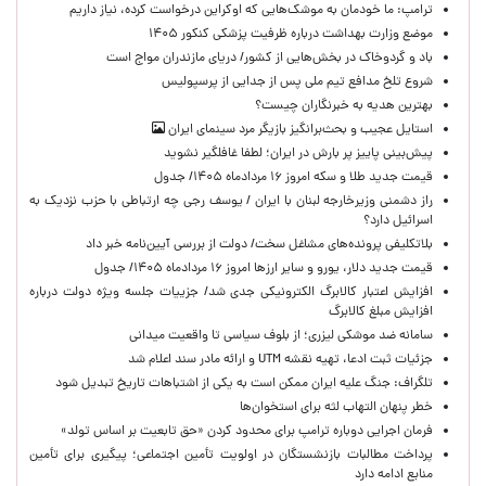
ترامپ: ما خودمان به موشک‌هایی که اوکراین درخواست کرده، نیاز داریم
موضع وزارت بهداشت درباره ظرفیت پزشکی کنکور ۱۴۰۵
باد و گردوخاک در بخش‌هایی از کشور/ دریای مازندران مواج است
شروع تلخ مدافع تیم ملی پس از جدایی از پرسپولیس
بهترین هدیه به خبرنگاران چیست؟
استایل عجیب و بحث‌برانگیز بازیگر مرد سینمای ایران
پیش‌بینی پاییز پر بارش در ایران؛ لطفا غافلگیر نشوید
قیمت جدید طلا و سکه امروز ۱۶ مردادماه ۱۴۰۵/ جدول
راز دشمنی وزیرخارجه لبنان با ایران / یوسف رجی چه ارتباطی با حزب نزدیک به
اسرائیل دارد؟
بلاتکلیفی پرونده‌های مشاغل سخت/ دولت از بررسی آیین‌نامه خبر داد
قیمت جدید دلار، یورو و سایر ارزها امروز ۱۶ مردادماه ۱۴۰۵/ جدول
افزایش اعتبار کالابرگ الکترونیکی جدی شد/ جزییات جلسه ویژه دولت درباره
افزایش مبلغ کالابرگ
سامانه ضد موشکی لیزری؛ از بلوف سیاسی تا واقعیت میدانی
جزئیات ثبت ادعا، تهیه نقشه UTM و ارائه مادر سند اعلام شد
تلگراف: جنگ علیه ایران ممکن است به یکی از اشتباهات تاریخ تبدیل شود
خطر پنهان التهاب لثه برای استخوان‌ها
فرمان اجرایی دوباره ترامپ برای محدود کردن «حق تابعیت بر اساس تولد»
پرداخت مطالبات بازنشستگان در اولویت تأمین اجتماعی؛ پیگیری برای تأمین
منابع ادامه دارد