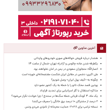
آخرین عناوین
هشدار درباره فروش حواله‌های صوری خودروهای وارداتی
یکطرفه شدن جاده چالوس و آزادراه تهران–شمال از ساعت ۱۴
انصارالله: متجاوزان سعودی در یمن در امان نخواهند بود
علی اکبری: دشمن در مقابل ایران شکست مفتضحانه‌ای خورده است
چگونه به «کیف پول ایران» وصل شویم؟
پوتین قصد محک ناتو را با حمله به یک کشور عضو دارد
مذاکره استقلال با گلر اسپانیایی برای تمدید قرارداد
یک ماه، ۴ کودک قربانی حمله سگ‌ها در سنندج / چرا حوادث تکرار می‌شود؟
۲ درصد از مشترکان ۱۰ درصد برق خانگی را مصرف می‌کنند!
نسخه ترامپ برای ۲۰۲۸؛ حمایت محرمانه از نامزدی جی‌دی ونس