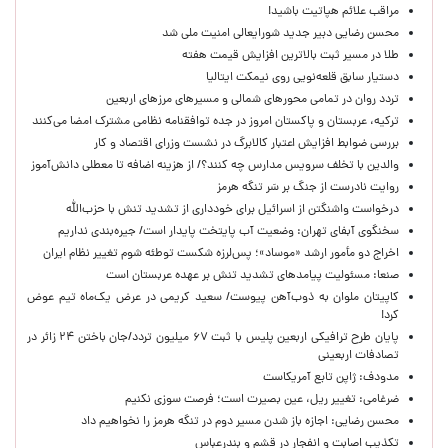
مراقب علائم هپاتیت باشید!
محسن رضایی دبیر جدید شورایعالی امنیت ملی شد
طلا در مسیر ثبت بالاترین افزایش قیمت هفته
دستیار سابق قلعه‌نویی روی نیمکت ایتالیا
تردد روان در تمامی محورهای شمالی و مسیرهای مرزهای اربعین
ترکیه، عربستان و پاکستان امروز در جده توافقنامه نظامی مشترک امضا می‌کنند
بررسی ضوابط افزایش اعتبار کالابرگ در نشست وزرای اقتصاد و کار
والدین با تخلف سرویس مدارس چه کنند؟/ از هزینه اضافه تا معطلی دانش‌آموز
روایت نادرست از جنگ بر سَر تنگه هرمز
درخواست واشنگتن از اسرائیل برای خودداری از تشدید تنش با حزب‌الله
سخنگوی آبفای تهران: وضعیت آب پایتخت پایدار است/ جیره‌بندی نداریم
اخراج دو مأمور ارشد «موساد»؛ پس‌لرزه شکست توطئه شوم تغییر نظام ایران
صنعا: مسئولیت پیامدهای تشدید تنش بر عهده عربستان است
کاپیتان ملوان به ذوب‌آهن پیوست/ سعید کریمی در عرض یک‌ماه تیم عوض
کرد!
پایان طرح ترافیکی اربعین پلیس با ثبت ۶۷ میلیون تردد/جان باختن ۲۴ زائر در
تصادفات اربعینی
مدودف: ژاپن تابع آمریکاست
ضرغامی: تغییر ریل، عین بصیرت است؛ فرصت سوزی نکنیم
محسن رضایی: اجازه باز شدن مسیر دوم در تنگه هرمز را نخواهیم داد
تکذیب اصابت و انفجار در قشم و بندرعباس