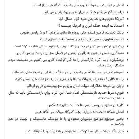
ادعای جدید رئیس دولت تروریستی آمریکا: تنگه هرمز باز است
ترامپ: فکر می‌کنم جنگ با ایران خیلی زود پایان می‌یابد
آمریکا تحریم‌های جدیدی علیه کوبا اعمال کرد
احتمالات آینده جنگ ایران و آمریکا چیست ؟
بانک تجارت، تأمین‌کننده مالی پروژه بازسازی فازهای ۴ و ۵ پارس جنوبی
توسعه فناوری، مسیر رقابت‌پذیری صنعت قطعه‌سازی است
یونیفل: ارتش اسرائیل در یک روز ۱۱۳ توپ به جنوب لبنان شلیک کرده است
دستگیری عامل توهین به زائران اربعین در فضای مجازی توسط پلیس قزوین
پزشکیان: باید افراد کارآمدتر را به کار گرفت/ کاری می کنیم در معیشت مردم
مشکلی پیش نیاید
آسوشیتدپرس: صدها نظامی آمریکایی در جنگ علیه ایران ضربه مغزی شده‌اند
پاسخ قالیباف به ترامپ: واقعیت‌ها را بپذیرید و به تعهدات خود عمل کنید
پایان بی‌نتیجه مذاکرات دولت لبنان و رژیم صهیونیستی در رم ایتالیا
فوری؛ شرط جدید بازنشستگی اعلام شد/ این افراد برای بازنشستگی باید ۵ سال
بیشتر خدمت کنند
کاپیتان سابق از پرسپولیسی‌ها حلالیت طلبید + عکس
ادعای شبکه «الحدث» درباره ایجاد گذرگاه موقت در تنگه هرمز
یحیی سریع: مواضع مزدوران سعودی را با موشک بالستیک و پهپاد در هم
شکستیم
حزب‌الله: دولت لبنان مذاکرات و امتیازدهی به تل‌آویو را متوقف کند