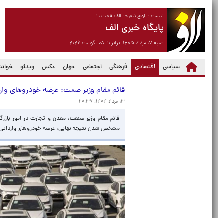
نیست بر لوح دلم جز الف قامت یار
پایگاه خبری الف
شنبه ۱۷ مرداد ۱۴۰۵ برابر با ۰۸ آگوست ۲۰۲۶
(current)
سیاسی
اقتصادی
فرهنگی
اجتماعی
جهان
عکس
ویدئو
خواندن
قائم مقام وزیر صمت: عرضه خودروهای وار
۱۳ مرداد ۱۴۰۴، ۲۰:۳۷
قائم مقام وزیر صنعت، معدن و تجارت در امور بازر
مشخص شدن نتیجه نهایی، عرضه خودروهای وارداتی ا