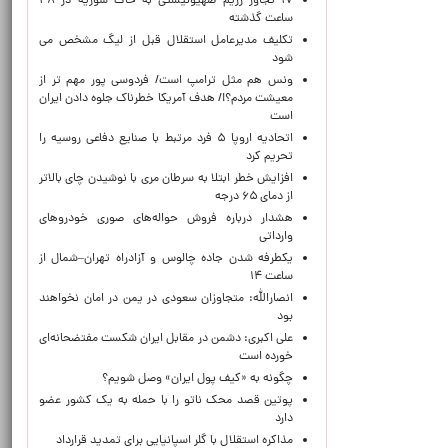
۱۷ تجاوز رژیم صهیونیستی به خاک سوریه در ۴۸
ساعت گذشته
تکلیف مدیرعامل استقلال قبل از لیگ مشخص می
شود
ونس هم مثل ترامپ است/ فردوسی پور مهم تر از
معیشت مردم؟!/ هدف آمریکا خطرناک جلوه دادن ایران
است
اتحادیه اروپا ۵ فرد مرتبط با صنایع دفاعی روسیه را
تحریم کرد
افزایش خطر ابتلا به سرطان مری با نوشیدن چای بالاتر
از دمای ۶۵ درجه
هشدار درباره فروش حواله‌های صوری خودروهای
وارداتی
یکطرفه شدن جاده چالوس و آزادراه تهران–شمال از
ساعت ۱۴
انصارالله: متجاوزان سعودی در یمن در امان نخواهند
بود
علی اکبری: دشمن در مقابل ایران شکست مفتضحانه‌ای
خورده است
چگونه به «کیف پول ایران» وصل شویم؟
پوتین قصد محک ناتو را با حمله به یک کشور عضو
دارد
مذاکره استقلال با گلر اسپانیایی برای تمدید قرارداد