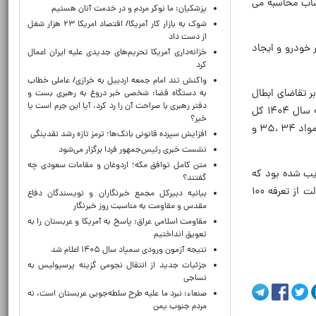
حساب محاسبه می
پزشکیان: ما نوکر مردم و در خدمت آنان هستیم
شوک به بازار کار آمریکا/ اقتصاد امریکا ۲۳ هزار شغل
از دست داد
 خودرو و ایجاد
خزانه‌داری آمریکا تحریم‌های جدیدی علیه ایران اعمال
کرد
واکنش تند امام جمعه اردبیل به خرازی/ عاملی خطاب
ر تقاضای ابطال
به دستگاه قضا: شخصی خبر دروغ به رهبری بست و
دفتر رهبری با صراحت آن را رد کرد، آیا این جرم است یا
کل ردیف‌های پنج گانه جدول تعرفه موضوع تبصره یک ماده ۵ آیین نامه اجرایی بند (ر) تبصره یک ماده واحده قانون بودجه سال ۱۴۰۴ کل
خیر؟
کشور را تقدیم دیوان عدالت اداری کرده بود بر این اساس دیوان عدالت اداری با احراز ضرورت و فوریت موضوع و مستنداً به مواد ۳۴ ،۳۵ و
افزایش سپرده قانونی بانک‌ها؛ ترمز تازه رشد نقدینگی
نشست خبری رئیس‌جمهور فردا برگزار می‌شود
متن کامل توافق مکه؛ اردوغان و مقامات سعودی چه
زرگانی و ۴ درصد حقوق گمرکی) تصویب شده بود که
گفتند؟
دولت در آیین نامه اجرایی این حقوق ورودی را بر اساس حجم موتور خودروها کاهش داد یعنی براساس این آیین نامه دولت از تعرفه ۱۰۰
بیانیه دبیرکل مجمع خبرنگاران و نویسندگان دفاع
مقدس و مقاومت به مناسبت روز خبرنگار
مقاومت اسلامی عراق: پاسخ به آمریکا و عربستان را به
تعویق انداختیم
نتیجه آزمون ورودی سمپاد سال ۱۴۰۵ اعلام شد
جزئیات جدید از انتقال نجومی گزینه پرسپولیس به
نساجی
صنعاء: نبرد ما علیه طرح سلطه‌جویی عربستان است، نه
مردم جنوب یمن