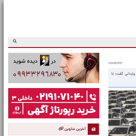
4040513117
ارداتی گفت: تا
آخرین عناوین