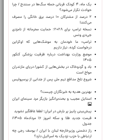
یک ماه، ۴ کودک قربانی حمله سگ‌ها در سنندج / چرا
حوادث تکرار می‌شود؟
۲ درصد از مشترکان ۱۰ درصد برق خانگی را مصرف
می‌کنند!
نسخه ترامپ برای ۲۰۲۸؛ حمایت محرمانه از نامزدی
جی‌دی ونس
ترامپ: ما خودمان به موشک‌هایی که اوکراین
درخواست کرده، نیاز داریم
موضع وزارت بهداشت درباره ظرفیت پزشکی کنکور
۱۴۰۵
باد و گردوخاک در بخش‌هایی از کشور/ دریای مازندران
مواج است
شروع تلخ مدافع تیم ملی پس از جدایی از پرسپولیس
بهترین هدیه به خبرنگاران چیست؟
استایل عجیب و بحث‌برانگیز بازیگر مرد سینمای ایران
پیش‌بینی پاییز پر بارش در ایران؛ لطفا غافلگیر نشوید
قیمت جدید طلا و سکه امروز ۱۶ مردادماه ۱۴۰۵/
جدول
راز دشمنی وزیرخارجه لبنان با ایران / یوسف رجی چه
ارتباطی با حزب نزدیک به اسرائیل دارد؟