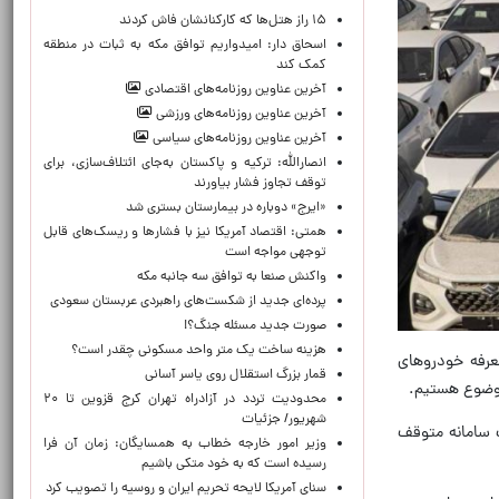
۱۵ راز هتل‌ها که کارکنانشان فاش کردند
اسحاق دار: امیدواریم توافق مکه به ثبات در منطقه
کمک کند
آخرین عناوین روزنامه‌های اقتصادی
آخرین عناوین روزنامه‌های ورزشی
آخرین عناوین روزنامه‌های سیاسی
انصارالله: ترکیه و پاکستان به‌جای ائتلاف‌سازی، برای
توقف تجاوز فشار بیاورند
«ایرج» دوباره در بیمارستان بستری شد
همتی: اقتصاد آمریکا نیز با فشارها و ریسک‌های قابل
توجهی مواجه است
واکنش صنعا به توافق سه جانبه مکه
پرده‌ای جدید از شکست‌های راهبردی عربستان سعودی
صورت جدید مسئله جنگ؟!
هزینه ساخت یک متر واحد مسکونی چقدر است؟
عرفه خودروهای
قمار بزرگ استقلال روی یاسر آسانی
موضوع هستیم.
محدودیت تردد در آزادراه تهران کرج قزوین تا ۲۰
شهریور/ جزئیات
 سامانه متوقف
وزیر امور خارجه خطاب به همسایگان: زمان آن فرا
رسیده است که به خود متکی باشیم
سنای آمریکا لایحه تحریم ایران و روسیه را تصویب کرد