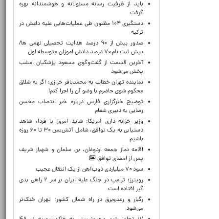
باید از ظرفیت رسانه مسئولانه و هوشمندانه بهره
گرفت
دستگیری ۱۰۴ مظنون طی عملیات‌هایی علیه داعش در
ترکیه
صدور بیش از ۹۰ درصد هدایت تحصیلی نهمی ها/
پیش ثبت نام ۷۰ درصد دانش اموزان متوسطه اول
آخرین قسمت از گفت‌وگوی مسعود پزشکیان امشب
پخش می‌شود
نماینده تهران خطاب به محمدباقر خرازی: اگر به شلاق
محکوم شوی حاضرم با وضو آن را اجرا کنم!
توضیح خبرگزاری فارس درباره خبر انتصاب محسن
رضایی به دبیری شعام
وزیر خزانه داری آمریکا: شاید امروز یا فردا، شاهد
دستیابی به یک توافق، شامل آتش‌بس ۳۰ تا ۶۰ روزه
باشیم
اقامه نماز جمعه اردوغان، بن ‌سلمان و شهباز شریف
پس از امضای توافق
سود ۷۰ میلیاردی ذوب‌آهن از یک انتقال عجیب
رویترز: ترامپ در جنگ علیه ایران بر سر ۲ راهی بدی
گیر افتاده است
رگبار و رعدوبرق در راه شمال کشور؛ تهران خنک‌تر
می‌شود