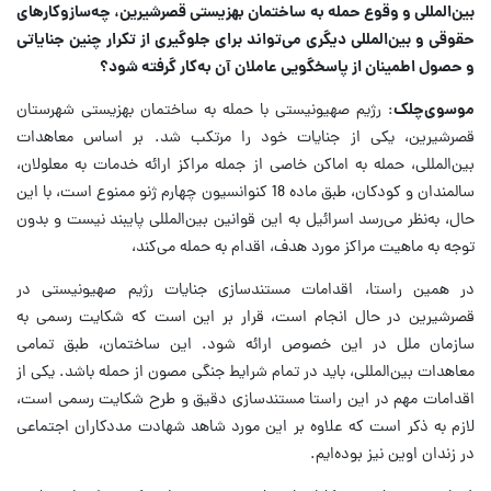
بین‌المللی و وقوع حمله به ساختمان بهزیستی قصرشیرین، چه‌سازوکارهای
حقوقی و بین‌المللی دیگری می‌تواند برای جلوگیری از تکرار چنین جنایاتی
و حصول اطمینان از پاسخگویی عاملان آن به‌کار گرفته شود؟
موسوی‌چلک
: رژیم صهیونیستی با حمله به ساختمان بهزیستی شهرستان
قصرشیرین، یکی از جنایات خود را مرتکب شد. بر اساس معاهدات
بین‌المللی، حمله به اماکن خاصی از جمله مراکز ارائه خدمات به معلولان،
سالمندان و کودکان، طبق ماده 18 کنوانسیون چهارم ژنو ممنوع است، با این
حال، به‌نظر می‌رسد اسرائیل به این قوانین بین‌المللی پایبند نیست و بدون
توجه به ماهیت مراکز مورد هدف، اقدام به حمله می‌کند،
در همین راستا، اقدامات مستندسازی جنایات رژیم صهیونیستی در
قصرشیرین در حال انجام است، قرار بر این است که شکایت رسمی به
سازمان ملل در این خصوص ارائه شود. این ساختمان، طبق تمامی
معاهدات بین‌المللی، باید در تمام شرایط جنگی مصون از حمله باشد. یکی از
اقدامات مهم در این راستا مستندسازی دقیق و طرح شکایت رسمی است،
لازم به ذکر است که علاوه بر این مورد شاهد شهادت مددکاران اجتماعی
در زندان اوین نیز بوده‌ایم.