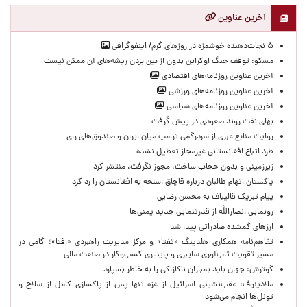
آخرین عناوین
۵ نجات‌دهنده خوشمزه در روزهای گرم/ اینفوگرافی
مسکو: توقف جنگ اوکراین بدون از بین بردن ریشه‌های آن ممکن نیست
آخرین عناوین روزنامه‌های اقتصادی
آخرین عناوین روزنامه‌های ورزشی
آخرین عناوین روزنامه‌های سیاسی
بهای نفت روند صعودی در پیش گرفت
روایت منابع عبری از سردرگمی ترامپ میان ایران و صندوق‌های رای
طرد اتباع افغانستانی غیرمجاز تعطیل نشده
زیرزمینی و بدون حجاب ساخت، مجوز نگرفت، منتشر کرد
پاکستان اتهام طالبان درباره قاچاق اسلحه به افغانستان را رد کرد
پیام تبریک قالیباف به محسن رضایی
رونمایی انصارالله از قدرتنمایی جدید یمنی‌ها
ارزهای گمشده صادراتی پیدا شد
تفاهم‌نامه همکاری هلدینگ «تفتا» و مرکز مدیریت راهبردی «افتا»؛ گامی در
مسیر تقویت تاب‌آوری سایبری و پایداری کسب‌وکار در صنعت مالی
گوترش: جهان باید بمباران ناکازاکی را به‌ خاطر بسپارد
ملادینوف: عقب‌نشینی اسرائیل از غزه تنها پس از پاکسازی کامل از سلاح و
تونل‌ها انجام می‌شود