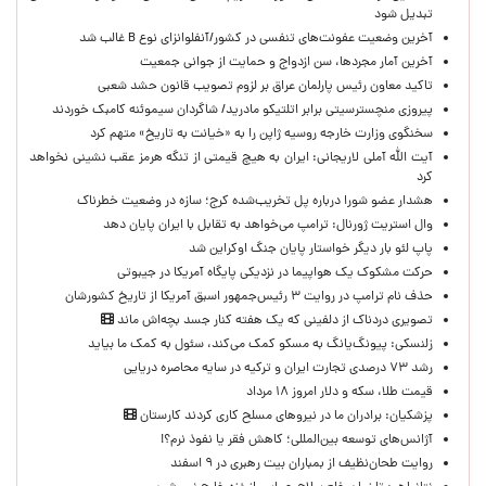
تبدیل شود
آخرین وضعیت عفونت‌های تنفسی در کشور/آنفلوانزای نوع B غالب شد
آخرین آمار مجردها، سن ازدواج و حمایت از جوانی جمعیت
تاکید معاون رئیس پارلمان عراق بر لزوم تصویب قانون حشد شعبی
پیروزی منچسترسیتی برابر اتلتیکو مادرید/ شاگردان سیموئنه کامبک خوردند
سخنگوی وزارت خارجه روسیه ژاپن را به «خیانت به تاریخ» متهم کرد
آیت الله آملی لاریجانی: ایران به هیچ قیمتی از تنگه هرمز عقب نشینی نخواهد
کرد
هشدار عضو شورا درباره پل تخریب‌شده کرج؛ سازه در وضعیت خطرناک
وال‌ استریت ژورنال: ترامپ می‌خواهد به تقابل با ایران پایان دهد
پاپ لئو بار دیگر خواستار پایان جنگ اوکراین شد
حرکت مشکوک یک هواپیما در نزدیکی پایگاه آمریکا در جیبوتی
حذف نام ترامپ در روایت ۳ رئیس‌جمهور اسبق آمریکا از تاریخ کشورشان
تصویری دردناک از دلفینی که یک هفته کنار جسد بچه‌اش ماند
زلنسکی: پیونگ‌یانگ به مسکو کمک می‌کند، سئول به کمک ما بیاید
رشد ۷۳ درصدی تجارت ایران و ترکیه در سایه محاصره دریایی
قیمت طلا، سکه و دلار امروز ۱۸ مرداد
پزشکیان: برادران ما در نیروهای مسلح کاری کردند کارستان
آژانس‌های توسعه بین‌المللی؛ کاهش فقر یا نفوذ نرم؟!
روایت طحان‌نظیف از بمباران بیت رهبری در ۹ اسفند