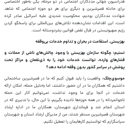
فدراسیون جهانی مددکاران اجتماعی در دو مرحله، یکی به‌طور اختصاصی
برای حادثه قصرشیرین و دیگری برای هر دو حوزه اجتماعی که شاهد
شهادت مددکاران بودیم، محکومیت شدیدی علیه اسرائیل صادر کرده
است، این اقدامات نشان‌دهنده تلاش‌های بین‌المللی برای پاسخگو کردن
رژیم صهیونیستی در قبال نقض قوانین بشردوستانه است.
بهزیستی، استقامت در بحران و تداوم خدمات بی‌وقفه
تسنیم: چگونه سازمان بهزیستی با وجود چالش‌های ناشی از حملات و
فشارهای وارده، توانست خدمات خود را به ذی‌نفعان و مراکز تحت
پوشش در سراسر کشور بدون وقفه ادامه دهد؟
موسوی‌چلک
: واقعیت را باید قبول کنیم که ما در قصرشیرین ساختمانی
داشتیم که همکاران ما در آن حضور داشتند، اما به‌دلیل حمله، امکان ارائه
خدمات در آنجا برای ما وجود نداشت، نمی‌توانیم آثار این حمله
ناجوانمردانه را در همه حوزه‌ها نادیده بگیریم، با این حال، با تدبیری که در
استان انجام شد و فرمانداری شهرستان، همکاران ما در اداره ارشاد
شهرستان قصرشیرین مستقر شدند، من از مدیرکل ارشاد استان و شهرستان
سپاسگزارم که توانستیم کارهایمان را تعطیل نکنیم.