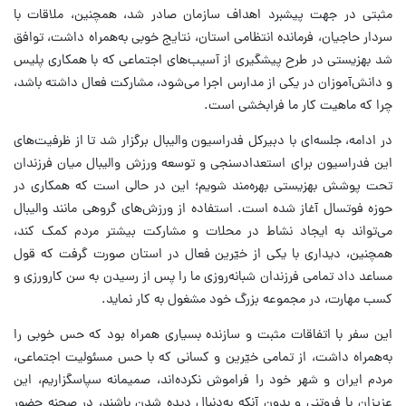
مثبتی در جهت پیشبرد اهداف سازمان صادر شد، همچنین، ملاقات با
سردار حاجیان، فرمانده انتظامی استان، نتایج خوبی به‌همراه داشت، توافق
شد بهزیستی در طرح پیشگیری از آسیب‌های اجتماعی که با همکاری پلیس
و دانش‌آموزان در یکی از مدارس اجرا می‌شود، مشارکت فعال داشته باشد،
چرا که ماهیت کار ما فرابخشی است.
در ادامه، جلسه‌ای با دبیرکل فدراسیون والیبال برگزار شد تا از ظرفیت‌های
این فدراسیون برای استعدادسنجی و توسعه ورزش والیبال میان فرزندان
تحت پوشش بهزیستی بهره‌مند شویم؛ این در حالی است که همکاری در
حوزه فوتسال آغاز شده است. استفاده از ورزش‌های گروهی مانند والیبال
می‌تواند به ایجاد نشاط در محلات و مشارکت بیشتر مردم کمک کند،
همچنین، دیداری با یکی از خیّرین فعال در استان صورت گرفت که قول
مساعد داد تمامی فرزندان شبانه‌روزی ما را پس از رسیدن به سن کارورزی و
کسب مهارت، در مجموعه بزرگ خود مشغول به کار نماید.
این سفر با اتفاقات مثبت و سازنده بسیاری همراه بود که حس خوبی را
به‌همراه داشت، از تمامی خیّرین و کسانی که با حس مسئولیت اجتماعی،
مردم ایران و شهر خود را فراموش نکرده‌اند، صمیمانه سپاسگزاریم، این
عزیزان با فروتنی و بدون آنکه به‌دنبال دیده شدن باشند، در صحنه حضور