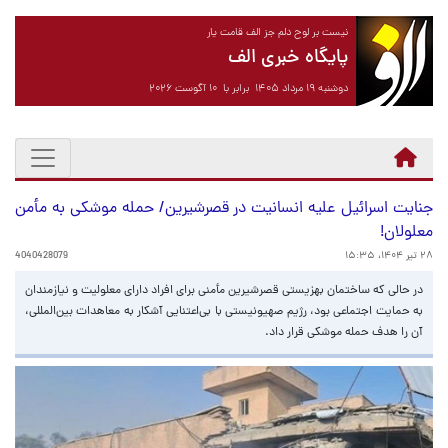
نیست بر لوح دلم جز الف قامت یار
پایگاه خبری الف
دوشنبه ۱۹ مرداد ۱۴۰۵ برابر با ۱۰ آگوست ۲۰۲۶
جنایت اسرائیل علیه انسانیت در قصرشیرین/ حمله موشکی به مأمن
معلولان!
۲۸ تیر ۱۴۰۴، ۱۵:۳۵
4040428079
در حالی که ساختمان بهزیستی قصرشیرین مأمنی برای افراد دارای معلولیت و نیازمندان
به حمایت اجتماعی بود، رژیم صهیونیستی با بی‌اعتنایی آشکار به معاهدات بین‌المللی،
آن را هدف حمله موشکی قرار داد.