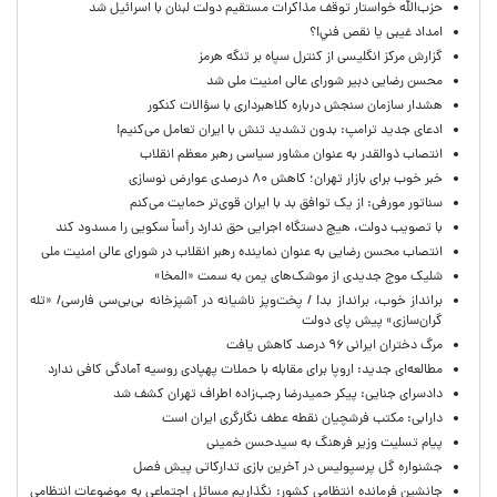
حزب‌الله خواستار توقف مذاکرات مستقیم دولت لبنان با اسرائیل شد
امداد غیبی يا نقص فني!؟
گزارش مرکز انگلیسی از کنترل سپاه بر تنگه هرمز
محسن رضایی دبیر شورای عالی امنیت ملی شد
هشدار سازمان سنجش درباره کلاهبرداری با سؤالات کنکور
ادعای جدید ترامپ: بدون تشدید تنش با ایران تعامل می‌کنیم!
انتصاب ذوالقدر به عنوان مشاور سیاسی رهبر معظم انقلاب
خبر خوب برای بازار تهران؛ کاهش ۸۰ درصدی عوارض نوسازی
سناتور مورفی: از یک توافق بد با ایران قوی‌تر حمایت می‌کنم
با تصویب دولت، هیچ دستگاه اجرایی حق ندارد رأساً سکویی را مسدود کند
انتصاب محسن رضایی به عنوان نماینده رهبر انقلاب در شورای عالی امنیت ملی
شلیک موج جدیدی از موشک‌های یمن به سمت «المخا»
برانداز خوب، برانداز بد! / پخت‌وپز ناشیانه در آشپزخانه‌ بی‌بی‌سی فارسی/ «تله
گران‌سازی» پیش پای دولت
مرگ دختران ایرانی ۹۶ درصد کاهش یافت
مطالعه‌ای جدید: اروپا برای مقابله با حملات پهپادی روسیه آمادگی کافی ندارد
دادسرای جنایی: پیکر حمیدرضا رجب‌زاده اطراف تهران کشف شد
دارابی: مکتب فرشچیان نقطه عطف نگارگری ایران است
پیام تسلیت وزیر فرهنگ به سیدحسن خمینی
جشنواره گل پرسپولیس در آخرین بازی تدارکاتی پیش فصل
جانشین فرمانده انتظامی کشور: نگذاریم مسائل اجتماعی به موضوعات انتظامی