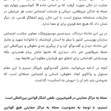
جنایت در حالی صورت گرفت که بر اساس ماده 18 کنوانسیون چهارم ژنو،
حمله به اماکن غیرنظامی، درمانی و خدمات اجتماعی تحت هر شرایطی در
منازعات مسلحانه ممنوع است، با این حال، رژیم اشغالگر قدس، بار دیگر
نشان داد که هیچ خط قرمزی برای او معنا ندارد.
در پی این حادثه دردناک، سیدحسن موسوی‌چلک، معاون سلامت اجتماعی
سازمان بهزیستی کشور با سفر به استان کرمانشاه، با خانواده شهید و جانباز
این حادثه دیدار و گفت‌وگو کرد و از پیگیری جدی حقوقی و بین‌المللی این
حمله غیرقانونی خبر داد، دیداری که نه‌تنها حامل پیام همدردی، بلکه
نویدبخش اقداماتی برای احقاق حق قربانیان مظلوم این فاجعه بود.
آنچه در ادامه می‌خوانید، حاصل گفت‌وگوی خبرنگار تسنیم با این مقام
مسئول و واکاوی ابعاد حقوقی، انسانی و اجتماعی حمله‌ای است که
به‌روشنی باید نام آن را «یورش به انسانیت» گذاشت.
حمله به مراکز حمایتی در قصرشیرین، نقض آشکار قوانین بین‌المللی است
تسنیم: با توجه به ممنوعیت حمله به مراکز حمایتی طبق قوانین