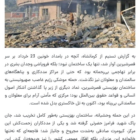
به گزارش تسنیم از کرمانشاه، آنچه در بامداد خونین 23 خرداد بر سر
قصرشیرین آوار شد، تنها یک ساختمان نبود؛ بلکه فروپاشی وجدان بشری در
برابر تهاجمی بی‌رحمانه بود که حتی از مراکز مددکاری و پناهگاه‌های
سالمندان و معلولان نیز نگذشت. حمله موشکی رژیم غاصب صهیونیستی به
ساختمان بهزیستی قصرشیرین، نماد دیگری از زیر پا گذاشتن آشکار اصول
انسانی و قواعد حقوق بین‌الملل بود؛ مرکزی که مأمنی آرام برای معلولان و
سالمندانی بی‌پناه بود، اکنون به تل خاکستری بدل شده است.
در این حمله وحشیانه، ساختمان بهزیستی به‌طور کامل تخریب شد، جان
پاک شهید فرامرز حضرتی گرفته شد و یکی از مددکاران زحمت‌کش این
مرکز، کیومرث صادقی به‌شدت مجروح و جانباز شد؛ فاجعه‌ای که نه‌تنها
خانواده این عزیزان بلکه افکار عمومی کشور را نیز جریحه‌دار کرد. این