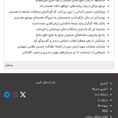
نتانیاهو: تا زمان خلع سلاح حماس از غزه خارج نمی‌شویم
مرجع عراقی درباره پیامدهای «توافق مکه» هشدار داد
پزشکیان: دشمن کسانی را ترور می‌کنند که گره‌گشای مشکلات جامعه ما هستند
روس‌اتم: در حال بازگرداندن متخصصان به نیروگاه هسته‌ای بوشهر هستیم
بانک رفاه کارگران وارد عرصه بانکداری ارزش‌آفرین شده است
نماینده ای که به دلیل مشکلات مالی موبایلش را فروخت
پاسخ چارچوب هماهنگی شیعیان عراق به طرح خلع سلاح
پزشکیان با رهبر معظم انقلاب اسلامی دیدار و گفت‌وگو کرد
جزئیات عملیات مهم ارتش یمن در المخا؛ هلاکت چندین نظامی سعودی
خبرهایی از «پایتخت ۸» و سریال‌های مهران مدیری و سعید آقاخانی
بیشتر
ما را دنبال کنید.
آرشیو
آخرین خبرها
ارتباط با ما
درباره ما
پیوندها
RSS
اعلام مشکل سایت