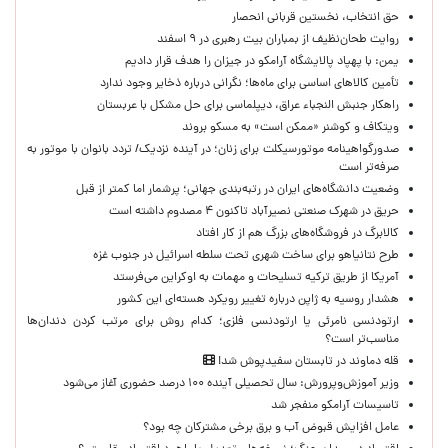
حق انتخاب، نخستین قربانی انحصار
روایت طحان‌نظیف از بمباران بیت رهبری در ۹ اسفند
یمن: با پهپاد پالایشگاه آرامکو در جیزان را هدف قرار دادیم
تأمین کالاهای اساسی برای ماه‌ها؛ نگرانی درباره ذخایر وجود ندارد
راهکار جنبش النجباء عراق، دیپلماسی برای حل مشکل با عربستان
ویتکاف و کوشنر «ممکن است» به مسکو بروند
صدورگواهینامه موتورسیکلت برای زنان؛ در آینده نزدیک/ تردد بانوان با موتور به‌
صرفه‌تر است
وضعیت دانشگاه‌های ایران در رتبه‌بندی جهانی؛ پرشمار اما کمتر از قبل
حریق در شهرک صنعتی نصیرآباد تاکنون ۴ مصدوم داشته است
کالابرگ در فروشگاه‌های بزرگ هم از کار افتاد
طرح نتانیاهو برای ساخت شهری تحت سلطه اسرائیل در جنوب غزه
آمریکا از طریق ترکیه تسلیحات و مهمات به اوکراین می‌فرستد
هشدار روسیه به ژاپن درباره تغییر رویکرد هسته‌ای این کشور
ارتودنسی نامرئی یا ارتودنسی فلزی؛ کدام روش برای مرتب کردن دندان‌ها
مناسب‌تر است؟
قله دماوند در تابستان سفیدپوش شد!
وزیر آموزش‌وپرورش: سال تحصیلی آینده ۱۰۰ درصد حضوری آغاز می‌شود
تاسیسات آرامکو منفجر شد
عامل افزایش قبوض آب و برق برخی مشترکان چه بود؟