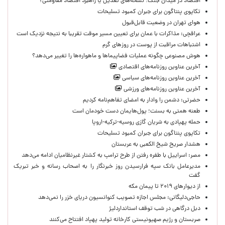
اقتصاد در میدان جنگ؛ نسخه‌های تعدیل یا راهبرد اقتصاد مقاومتی؟
تکاپوی پنتاگون برای جبران کمبود تسلیحات
هوای تهران در وضعیت قابل‌قبول
عراقچی: مذاکرات با عمان برای تعیین مسیر موقت تقریبا به نتیجه نزدیک است
اشتباهات مراقبت از پوست در روزهای گرم
هوش مصنوعی چگونه عملیات فضاپیماها و ماهواره‌ها را تغییر می‌دهد؟
آخرین عناوین روزنامه‌های اقتصادی
آخرین عناوین روزنامه‌های سیاسی
آخرین عناوین روزنامه‌های ورزشی
حضرتی: دشمن را وادار به امضای تفاهم‌نامه کردیم
طعنه همتی به بسنت؛ پول‌هایمان دست خودمان است
حمله پهپادی به شریان گازی روسیه-ترکیه-اروپا
تکاپوی پنتاگون برای جبران کمبود تسلیحات
هشدار صریح شیخ الکعبی به عربستان
مصر: اسراییل با طفره رفتن از طرح ترامپ به کشتار غیرنظامیان ادامه می‌دهد
مدیرعامل بانک سپه فرارسیدن روز خبرنگار را به اصحاب رسانه و خبر تبریک
گفت
از دیوارهای ۲۰۱۹ تا پیمان مکه
حاجی‌دلیگانی: مجلس اجازه تصویب کنوانسیون دریای خزر را نمی‌دهد
دبل درگاهی در شب توقف استانداردلیژ
صربستان و رژیم صهیونیستی کارخانه تولید پهپاد افتتاح می‌کنند