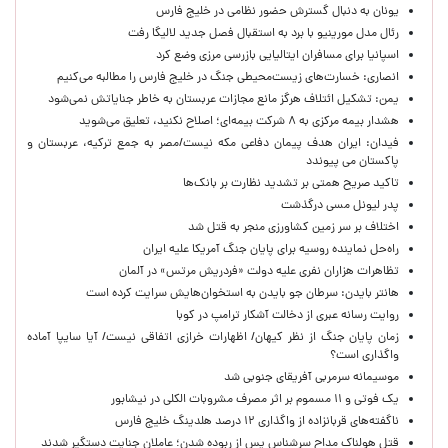
یونان به دنبال گسترش حضور نظامی در خلیج فارس
رئال مدل مورینیو با برد به استقبال فصل جدید لالیگا رفت
اسپانیا برای مسافران ایتالیایی بازرسی مرزی وضع کرد
انصاری: خسارت‌های زیست‌محیطی جنگ در خلیج فارس را مطالبه‌ می‌کنیم
یمن: تشکیل ائتلاف هرگز مانع مجازات عربستان به خاطر جنایاتش نمی‌شود
هشدار بیمه مرکزی به ۸ شرکت بیمه‌ای؛ اصلاح نکنید، تعلیق می‌شوید
فیدان: ایران هدف پیمان دفاعی مکه نیست/مصر به جمع ترکیه، عربستان و
پاکستان می پیوندد
تاکید صریح همتی بر تشدید نظارت بر بانک‌ها
پدر لیونل مسی درگذشت
اختلاف بر سر زمین کشاورزی منجر به قتل شد
راه‌حل نماینده روسیه برای پایان جنگ آمریکا علیه ایران
تظاهرات هزاران نفری علیه دولت «فردریش مرتس» در آلمان
هانتر بایدن: سرطان جو بایدن به استخوان‌هایش سرایت کرده است
روایت رسانه عبری از دخالت آشکار ترامپ در کوبا
زمان پایان جنگ از نظر کیهان/ اظهارات خرازی اتفاقی نیست/ آیا سایپا آماده
واگذاری است؟
موسیمانه سرمربی آفریقای جنوبی شد
یک فوتی و ۱۱ مسموم بر اثر مصرف مشروبات الکلی در نیشابور
ناگفته‌های قربانزاده از واگذاری ۱۲ درصد هلدینگ خلیج فارس
قتل هولناک مداح سرشناس پس از ربوده شدن؛ عاملان جنایت دستگیر شدند