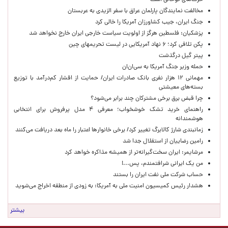
حرف‌های توخالی است
مخالفت نمایندگان پارلمان عراق با سفر الزیدی به عربستان
جنگ ایران، جیب کشاورزان آمریکا را خالی کرد
پزشکیان: فلسطین هرگز از اولویت سیاست خارجی ایران خارج نخواهد شد
پکن تلافی کرد؛ ۶ نهاد آمریکایی در لیست تحریمهای چین
پیتر گیل درگذشت
حمله وزیر جنگ آمریکا به سی‌ان‌ان
مهمانی ۱۲ هزار نفری بانک صادرات ایران/ حمایت از اقشار کم‌درآمد با توزیع
بسته‌های معیشتی
چرا قبض برق برخی مشترکان چند برابر می‌شود؟
راهنمای خرید تشک خوشخواب؛ معرفی ۴ مدل پرفروش برای انتخابی
هوشمندانه
زمانبندی شارژ کالابرگ تغییر کرد/ برخی خانوارها اعتبار را ماه بعد دریافت می‌کنند
رامین رضاییان از استقلال جدا شد
مرشایمر: ایران سخت‌گیرانه‌تر از همیشه مذاکره خواهد کرد
من یک ایرانی شرافتمندم، پس...!
حساب‌ شرکت ملی نفت ایران را بستند
هشدار رئیس کمیسیون امنیت ملی به آمریکا: به زودی از منطقه اخراج می‌شوید
بیشتر