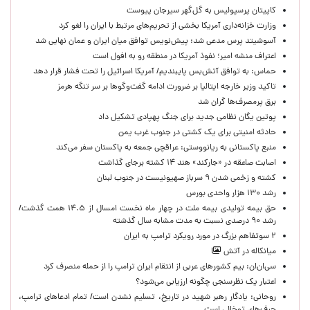
کاپیتان پرسپولیس به گل‌گهر سیرجان پیوست
وزارت خزانه‌داری آمریکا بخشی از تحریم‌های مرتبط با ایران را لغو کرد
آسوشیتد پرس مدعی شد: پیش‌نویس توافق میان ایران و عمان نهایی شد
اعتراف منشه امیر؛ نفوذ آمریکا در منطقه رو به افول است
حماس: به توافق آتش‌بس پایبندیم/ آمریکا اسرائیل را تحت فشار قرار دهد
تاکید وزیر خارجه ایتالیا بر ضرورت ادامه گفت‌وگوها بر سر تنگه هرمز
برق پرمصرف‌ها گران شد
پوتین یگان نظامی جدید برای جنگ پهپادی تشکیل داد
حادثه امنیتی برای یک کشتی در جنوب غرب یمن
منبع پاکستانی به ریانووستی: عراقچی جمعه به پاکستان سفر می‌کند
اصابت صاعقه در «جارکند» هند ۱۴ کشته برجای گذاشت
کشته و زخمی شدن ۹ سرباز صهیونیست در جنوب لبنان
رشد ۱۳۰ هزار واحدی بورس
حق بیمه تولیدی بیمه ملت در چهار ماه نخست امسال از ۱۴.۵ همت گذشت/
رشد ۹۰ درصدی نسبت به مدت مشابه سال گذشته
۲ سوتفاهم بزرگ در مورد رویکرد ترامپ به ایران
میانکاله در آتش
سی‌ان‌ان: بیم کشورهای عربی از انتقام ایران ترامپ را از حمله منصرف کرد
اعتبار یک نظرسنجی چگونه ارزیابی می‌شود؟
روحانی: یادگار رهبر شهید در تاریخ، تسلیم نشدن است/ تمام ادعاهای ترامپ،