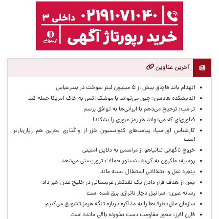
آخرین عناوین
انهدام باند قاچاق بیش از ۵ میلیون لیتر سوخت در بندرعباس
اندیشکده هادسن: چین می‌تواند با موشک اتمی به خاک آمریکا حمله کند
ترامپ: ترجیح می‌دهم با ایرانی‌‌ها به توافق برسم
فناوری‌ای که می‌تواند هر رمز عبوری را بشکند!
کارشناس اوراسیا: پیامدهای کنوانسیون خزر از واگذاری بحرین هم زیان‌بارتر
است
خروج ناگهانی نتانیاهو از مراسمی به دلایل امنیتی
روسیه: ماکرون به کی‌یف دستور حملات تروریستی می‌دهد
پنجره‌ نقل و انتقالاتی استقلال بسته ماند
یمن از هدف قرار دادن یک نفتکش عربستانی در خلیج عدن خبر داد
رسانه عبری: اسرائیل دچار ناترازی برق شده است
سازمان ملل: طرف‌ها را به مذاکره درباره تنگه هرمز تشویق می‌کنیم
فارن افرز: محور مقاومت دست نخورده باقی مانده است