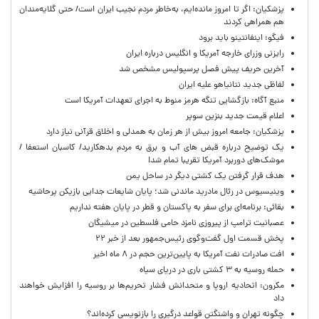
پزشکیان: اگر تا امروز مانده‌ایم، به‌خاطر مردم نجیب ایران است/ حتی گلایه‌مندان
هم همراهی کردند
فیگو: اینفانتینو باید برود
رایزنی وزرای خارجه آمریکا و انگلیس درباره ایران
آخرین حریف پیش فصل پرسپولیس مشخص شد
لفاظی جدید نتانیاهو علیه ایران
منبع آگاه: بازگشایی تنگه هرمز منوط به اجرای تعهدات آمریکا است
اعلام قیمت جدید بنزین سوپر
پزشکیان: جامعه امروز بیش از هر زمان به همدلی و اخلاق قرآنی نیاز دارد
یک توضیح درباره قبض های آب و برق به مردم بدهکارید/ کاسبان استعفا /
موشک‌های دوربرد آمریکا تقریبا تمام شد!
هدف قرار گرفتن یک کشتی دیگر در ساحل یمن
وینیسیوس در رئال مادرید ماندنی شد؛ پایان شایعات جدایی بازیکن پرحاشیه
بقائی: برنامه‌ای برای سفر به پاکستان و قطر در پایان هفته نداریم
عصبانیت ترامپ از پیروزی نامزد حامی فلسطین در میشیگان
پخش قسمت اول گفت‌وگوی رئیس‌جمهور بعد از خبر ۲۲
افت صادرات نفت آمریکا به پایین‌ترین حجم در ۸ ماه اخیر
حمله روسیه به ۳ کشتی باری در دریای سیاه
مکرون: اتحادیه اروپا و متحدانش فشار تحریم‌ها بر روسیه را افزایش خواهند
داد
چگونه تهران و واشنگتن قواعد درگیری را بازنویسی کرده‌اند؟