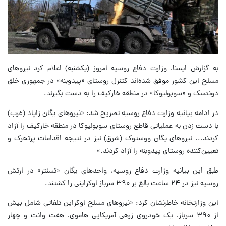
به گزارش ایسنا، وزارت دفاع روسیه امروز (یکشنبه) اعلام کرد نیروهای
مسلح این کشور موفق شده‌اند کتنرل روستای «پیدوبنه» در جمهوری خلق
دونتسک و «سوبولیوکا» در منطقه خارکیف را به دست بگیرند.
در ادامه بیانیه وزارت دفاع روسیه تصریح شد: «نیروهای یگان زاپاد (غرب)
با دست زدن به عملیاتی قاطع روستای سوبولیوکا در منطقه خارکیف را آزاد
کردند... نیروهای یگان ووستوک (شرق) نیز در نتیجه اقدامات پرتحرک و
تعیین‌کننده روستای پیدوبنه را آزاد کردند.»
طبق این بیانیه وزارت دفاع روسیه، واحدهای یگان «تسنتر» در ارتش
روسیه نیز در ۲۴ ساعت بالغ بر ۳۹۰ سرباز اوکراینی را کشتند.
این وزارتخانه خاطرنشان کرد: «نیروهای مسلح اوکراین تلفاتی شامل بیش
از ۳۹۰ سرباز، یک خودروی زرهی آمریکایی هاموی، هفت وانت و چهار