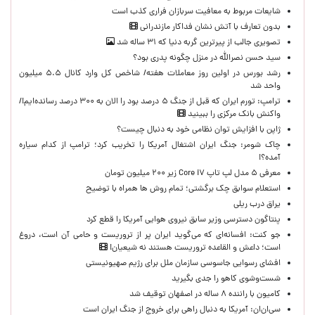
شایعات مربوط به معافیت سربازان فراری کذب است
بدون تعارف با آتش نشان فداکار مازندرانی
تصویری جالب از پیرترین گربه دنیا که ۳۱ ساله شد
سید حسن نصرالله در منزل چگونه پدری بود؟
رشد بورس در اولین روز معاملات هفته/ شاخص کل وارد کانال ۵.۵ میلیون
واحد شد
ترامپ: تورم ایران که قبل از جنگ ۵ درصد بود را الان به ۳۰۰ درصد رسانده‌ایم!/
واکنش بانک مرکزی را ببینید
ژاپن با افزایش توان نظامی خود به دنبال چیست؟
چاک شومر: جنگ ایران اشتغال آمریکا را تخریب کرد؛ ترامپ از کدام سیاره
آمده؟!
معرفی ۵ مدل لپ تاپ Core i۷ زیر ۲۰۰ میلیون تومان
استعلام سوابق چک برگشتی؛ تمام روش ها همراه با توضیح
یراق درب ریلی
پنتاگون دسترسی وزیر سابق نیروی هوایی آمریکا را قطع کرد
جو کنت: افسانه‌ای که می‌گوید ایران پر از تروریست و حامی آن است، دروغ
است؛ داعش و القاعده تروریست هستند نه شیعیان!
افشای رسوایی جاسوسی سازمان ملل برای رژیم صهیونیستی
شست‌وشوی کاهو را جدی بگیرید
کامیون با راننده ۸ ساله در اصفهان توقیف شد
سی‌ان‌ان: آمریکا به دنبال راهی برای خروج از جنگ ایران است