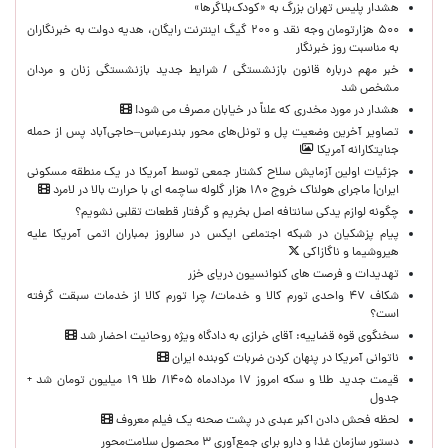
هشدار پلیس تهران بزرگ به «کودک‌بلاگرها»
۵۰۰ هزارتومان وجه نقد و ۲۰۰ گیگ اینترنت رایگان، هدیه دولت به خبرنگاران
به مناسبت روز خبرنگار
خبر مهم درباره قانون بازنشستگی / شرایط جدید بازنشستگی زنان و مردان
مشخص شد
هشدار در مورد مخدری که علناً در خیابان مصرف می شود!
تصاویر آخرین وضعیت پل و تونل‌های محور بندرعباس–حاجی‌آباد پس از حمله
جنایتکارانه آمریکا
جزئیات اولین آزمایش سلاح کشتار جمعی توسط آمریکا در یک منطقه مسکونی
ایران| ماجرای هولناک خروج ۱۸۰ هزار گلوله ساچمه ای با حرارت بالا در لامرد
چگونه لوازم یدکی سانتافه اصل بخریم و گرفتار قطعات تقلبی نشویم؟
پیام پزشکیان در شبکه اجتماعی ایکس در سالروز بمباران اتمی آمریکا علیه
هیروشیما و ناگازاکی
تهدیدات و فرصت های کنوانسیون دریای خزر
شکاف ۴۷ واحدی تورم کالا و خدمات/ چرا تورم کالا از خدمات سبقت گرفته
است؟
سخنگوی قوه قضاییه: آقای خرازی به دادگاه ویژه روحانیت احضار شد
ناتوانی آمریکا در پنهان کردن ضربات کوبنده ایران
قیمت جدید طلا و سکه امروز ۱۷ مردادماه ۱۴۰۵/ طلا ۱۹ میلیون تومان شد +
جدول
لحظه‌ فحش دادن اکبر عبدی در پشت صحنه یک فیلم معروف
دستور سازمان غذا و دارو برای جمع‌آوری ۳ محصول سلامت‌محور