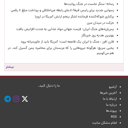
رسانه؛ سنگر نخست در جنگ روایت‌ها
رسوایی جدید برای رئیس فیفا/ ادعای رابطه غیراخلاقی و پرداخت مبلغ ۶ رقمی
برکناری شوکه‌کننده فرمانده لشکر پنجم ارتش آمریکا در اروپا
حركت در ميدان مين
پس‌لرزه‌های جنگ ایران؛ قیمت جهانی مواد غذایی به شدت افزایش یافت
بهترین هدیه روز خبرنگار
فارن افرز : جنگ با ایران یک فاجعه است؛ آمریکا باید از خاورمیانه برود
یحیی سریع: هرگونه نیروهایی را که عربستان برای محاصره یمن گسیل کند، در
هم می‌کوبیم
بیشتر
ما را دنبال کنید.
آرشیو
آخرین خبرها
ارتباط با ما
درباره ما
پیوندها
RSS
اعلام مشکل سایت