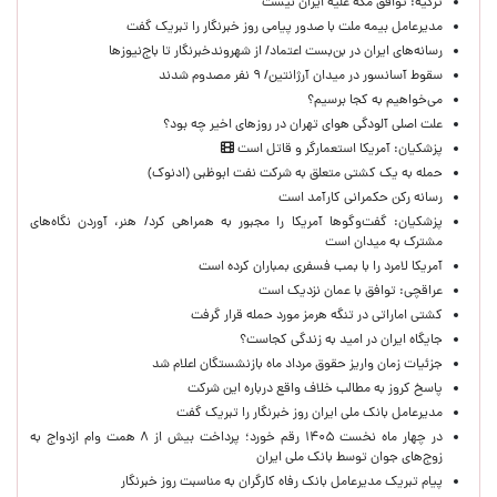
ترکیه: توافق مکه علیه ایران نیست
مدیرعامل بیمه ملت با صدور پیامی روز خبرنگار را تبریک گفت
رسانه‌های ایران در بن‌بست اعتماد/ از شهروندخبرنگار تا باج‌نیوزها
سقوط آسانسور در میدان آرژانتین/ ۹ نفر مصدوم شدند
می‌خواهیم به کجا برسیم؟
علت اصلی آلودگی هوای تهران در روزهای اخیر چه بود؟
پزشکیان: آمریکا استعمارگر و قاتل است
حمله به یک کشتی متعلق به شرکت نفت ابوظبی (ادنوک)
رسانه رکن حکمرانی کارآمد است
پزشکیان: گفت‌وگوها آمریکا را مجبور به همراهی کرد/ هنر، آوردن نگاه‌های
مشترک به میدان است
آمریکا لامرد را با بمب فسفری بمباران کرده است
عراقچی: توافق با عمان نزدیک است
کشتی اماراتی در تنگه هرمز مورد حمله قرار گرفت
جایگاه ایران در امید به زندگی کجاست؟
جزئیات زمان واریز حقوق مرداد ماه بازنشستگان اعلام شد
پاسخ کروز به مطالب خلاف واقع درباره این شرکت
مدیرعامل بانک ملی ایران روز خبرنگار را تبریک گفت
در چهار ماه نخست ۱۴۰۵ رقم خورد؛ پرداخت بیش از ۸ همت وام ازدواج به
زوج‌های جوان توسط بانک ملی ایران
پیام تبریک مدیرعامل بانک رفاه کارگران به مناسبت روز خبرنگار