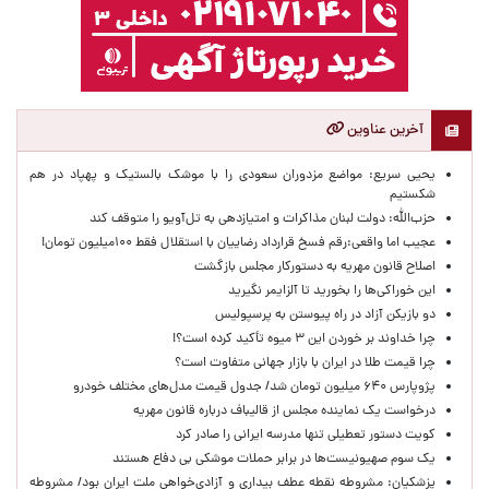
آخرین عناوین
یحیی سریع: مواضع مزدوران سعودی را با موشک بالستیک و پهپاد در هم
شکستیم
حزب‌الله: دولت لبنان مذاکرات و امتیازدهی به تل‌آویو را متوقف کند
عجیب اما واقعی:رقم فسخ قرارداد رضاییان با استقلال فقط ۱۰۰میلیون تومان!
اصلاح قانون مهریه به دستورکار مجلس بازگشت
این خوراکی‌ها را بخورید تا آلزایمر نگیرید
دو بازیکن آزاد در راه پیوستن به پرسپولیس
چرا خداوند بر خوردن این ۳ میوه تأکید کرده است؟!
چرا قیمت طلا در ایران با بازار جهانی متفاوت است؟
پژوپارس ۶۴۰ میلیون تومان شد/ جدول قیمت مدل‌های مختلف خودرو
درخواست یک نماینده مجلس از قالیباف درباره قانون مهریه
کویت دستور تعطیلی تنها مدرسه ایرانی را صادر کرد
یک‌ سوم صهیونیست‌ها در برابر حملات موشکی بی دفاع هستند
پزشکیان: مشروطه نقطه عطف بیداری و آزادی‌خواهی ملت ایران بود/ مشروطه