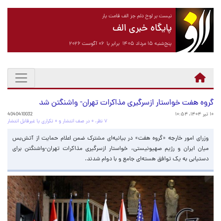
نیست بر لوح دلم جز الف قامت یار
پایگاه خبری الف
پنج‌شنبه ۱۵ مرداد ۱۴۰۵ برابر با ۰۶ آگوست ۲۰۲۶
گروه هفت خواستار ازسرگیری مذاکرات تهران- واشنگتن شد
۱۰ تیر ۱۴۰۴، ۱۰:۵۴
4040410032
۷ نظر، ۰ در صف انتشار و ۰ تکراری یا غیرقابل انتشار
وزرای امور خارجه «گروه هفت» در بیانیه‌ای مشترک ضمن اعلام حمایت از آتش‌بس
میان ایران و رژیم صهیونیستی، خواستار ازسرگیری مذاکرات تهران-واشنگتن برای
دستیابی به یک توافق هسته‌ای جامع و با دوام شدند.