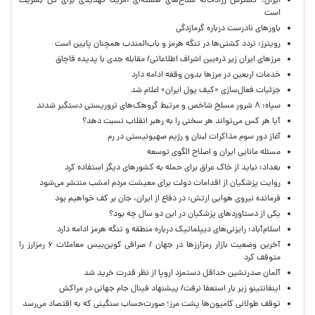
ایران: گسترش زرادخانه سلاح‌های هسته‌ای آمریکا تهدیدی برای کل بشریت
است
باورهای نادرست درباره گرمازدگی
رویترز: تردد کشتی‌ها در تنگه هرمز و باب‌المندب همچنان پایین است
مرزهای ایران زیر ذره‌بین اشراف اطلاعاتی/ مقابله جدی با پدیده قاچاق
خدمات اربعین در مرزها بدون وقفه ادامه دارد
جزئیات فعال‌سازی «کیف پول ایران» اعلام شد
سپاه: ۸ شرور مسلح شاخص و مرتبط گروهک‌های تروریستی دستگیر شدند
آیا هر کس می‌تواند هر سخنی را به رهبر انقلاب نسبت دهد؟
آغاز دور سوم مذاکرات لبنان و رژیم صهیونیستی در رم
مسئله مانایی ایران و اصلاح الگوی توسعه
بغداد: نباید از خاک عراق برای حمله به کشورهای دیگر استفاده کرد
روایت پزشکیان از اقدامات دولت برای معیشت مردم امشب منتشر می‌شود
فرمانده نیروی هوایی ارتش: در دفاع از ایران، جان بر کف خواهیم بود
یکی از دستاوردهای پزشکیان در این دو سال چه بود؟
اسلام‌آباد: رایزنی‌های دیپلماتیک درباره منطقه و تنگه هرمز ادامه دارد
آخرین وضعیت بازار رمزارزها در جهان / صرافی کوین‌بیس معاملات ۶ رمزارز را
متوقف کرد
آلمان صدرنشین حداقل دستمزد اروپا از نظر قدرت خرید شد
اینفانتینو زیر بار استعفا نرفت/ پیشنهاد فینال جام جهانی در مراکش
توقف طولانی کامیون‌ها پشت مرز؛ صورت‌حساب سنگینی که به اقتصاد می‌رسد