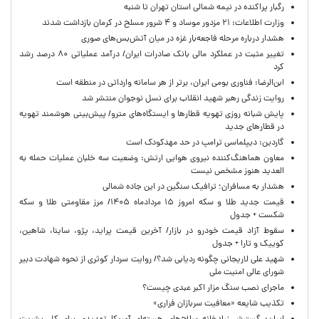
رگبار پراکنده در نیمه شمالی استان تهران تا شنبه
وزارت اطلاعات: ۲۱ مزدور موساد و ۴ شرور مسلح در کرمان بازداشت شدند
هشدار درباره مرحله فاجعه‌بار غزه در میان آتش‌بس‌های صوری
تغییر مثبت در عملکرد مالی بانک صادرات ایران/ درآمد عملیاتی ۸۰ درصد رشد
کرد
ابن‌الرضا: فناوری بومی ایران، برتر از هر سامانه وارداتی در منطقه است
روایت زندگی رهبر شهید انقلاب برای نسل نوجوان منتشر شد
پایش شبانه روزی تهویه قطارها و ایستگاه‌های مترو/ پیش‌بینی هوشمند تهویه
در قطارهای جدید
گاردین: دیپلماسی ترامپ در حد مهدکودک است
معاون هماهنگ‌کننده نیروی هوایی ارتش: وضعیت سه خلبان عملیات حمله به
العدید هنوز مشخص نیست
هشدار به مسافران؛ ترافیک سنگین در این جاده شمالی
قیمت جدید طلا و سکه امروز ۱۵ مردادماه ۱۴۰۵/ مرز مقاومتی طلا و سکه
شکست + جدول
سقوط آزاد قیمت خودرو در بازار/ آخرین قیمت پراید، پژو، ساینا، شاهین،
کوییک و تارا + جدول
شهید علی لاریجانی چگونه ردیابی شد؟/ روایت سردار کوثری از نحوه شهادت دبیر
شورای عالی امنیت ملی
ماجرای نصب سنگ مزار اکبر عبدی چیست؟
تکذیب شایعه «معافیت سربازان فراری»