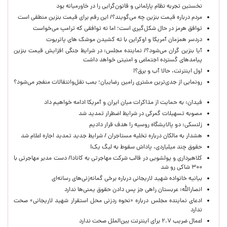
نخستین تجربه نظام پارلمانی و قانون‌گرایی را در خاورمیانه بود
مردم درباره قیمت بنزین چه می‌گویند؟/ این رقم برای قیمت بنزین منطقی است
توافق هرمز در حال شکل‌گیری است؛ اما نه توافقی که ترامپ می‌خواست
دردسر همزمان آمریکا و اوکراین با ته کشیدن موشک های پاتریوت
آیا بنزین گران می‌شود؟/ نماینده مجلس: در شرایط جنگی افزایش قیمت بنزین
پیامدهای گسترده اجتماعی و امنیتی خواهد داشت
اول اینترنت، حالا آب و برق؟!
رونمایی از جدی‌ترین مشتری رامین رضاییان؛ بمب نقل‌وانتقالات منفجر می‌شود؟
فیدان: به حمایت از مذاکرات میان ایران و آمریکا ادامه خواهیم داد
مصوبه تسهیلات گمرکی در شرایط اضطرار تمدید شد
زلنسکی: دو پالایشگاه روسیه را هدف قرار دادیم
هشدار به مالکان درباره تخلیه مستاجران / شرایط جدید تمدید اجاره اعلام شد
حقوق چند میلیاردی، پاداش سقوط به لیگ یک!
کلاهبرداری و پولشویی در قالب شرکت مهاجرتی به کانادا/ دست مدیر مهاجرتی با
۳۰۰ شاکی رو شد
بیانیه خانواده شهید لاریجانی درباره برخی گمانه‌زنی‌های رسانه‌ای
انصارالله: عربستان راهی جز پس دادن حقوق یمنی‌ها ندارد
ادعای نماینده مجلس درباره «نحوه ردزنی محل استقرار شهید لاریجانی» صحت
ندارد
اعمال ضریب ۲.۷ برای اینترنت بین‌الملل صحت ندارد