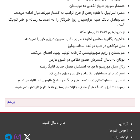
هشدار صریح شیخ الکعبی به عربستان
مصر: اسراییل با طفره رفتن از طرح ترامپ به کشتار غیرنظامیان ادامه می‌دهد
مدیرعامل بانک سپه فرارسیدن روز خبرنگار را به اصحاب رسانه و خبر تبریک
گفت
از دیوارهای ۲۰۱۹ تا پیمان مکه
حاجی‌دلیگانی: مجلس اجازه تصویب کنوانسیون دریای خزر را نمی‌دهد
دبل درگاهی در شب توقف استانداردلیژ
صربستان و رژیم صهیونیستی کارخانه تولید پهپاد افتتاح می‌کنند
یونان به دنبال گسترش حضور نظامی در خلیج فارس
رئال مدل مورینیو با برد به استقبال فصل جدید لالیگا رفت
اسپانیا برای مسافران ایتالیایی بازرسی مرزی وضع کرد
انصاری: خسارت‌های زیست‌محیطی جنگ در خلیج فارس را مطالبه‌ می‌کنیم
یمن: تشکیل ائتلاف هرگز مانع مجازات عربستان به خاطر جنایاتش نمی‌شود
بیشتر
ما را دنبال کنید.
آرشیو
آخرین خبرها
ارتباط با ما