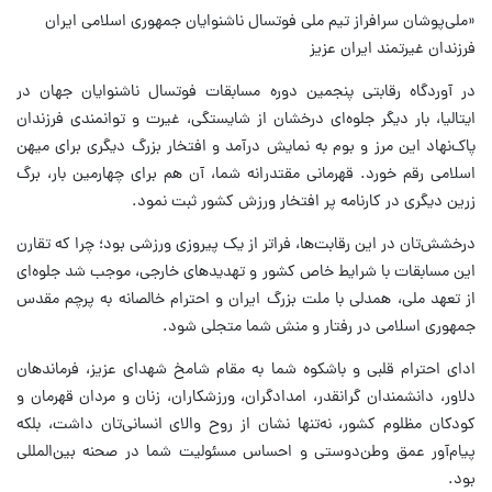
«ملی‌پوشان سرافراز تیم ملی فوتسال ناشنوایان جمهوری اسلامی ایران
فرزندان غیرتمند ایران عزیز
در آوردگاه رقابتی پنجمین دوره مسابقات فوتسال ناشنوایان جهان در
ایتالیا، بار دیگر جلوه‌ای درخشان از شایستگی، غیرت و توانمندی فرزندان
پاک‌نهاد این مرز و بوم به نمایش درآمد و افتخار بزرگ دیگری برای میهن
اسلامی رقم خورد. قهرمانی مقتدرانه شما، آن هم برای چهارمین بار، برگ
زرین دیگری در کارنامه پر افتخار ورزش کشور ثبت نمود.
درخشش‌تان در این رقابت‌ها، فراتر از یک پیروزی ورزشی بود؛ چرا که تقارن
این مسابقات با شرایط خاص کشور و تهدیدهای خارجی، موجب شد جلوه‌ای
از تعهد ملی، همدلی با ملت بزرگ ایران و احترام خالصانه به پرچم مقدس
جمهوری اسلامی در رفتار و منش شما متجلی شود.
ادای احترام قلبی و باشکوه شما به مقام شامخ شهدای عزیز، فرماندهان
دلاور، دانشمندان گرانقدر، امدادگران، ورزشکاران، زنان و مردان قهرمان و
کودکان مظلوم کشور، نه‌تنها نشان از روح والای انسانی‌تان داشت، بلکه
پیام‌آور عمق وطن‌دوستی و احساس مسئولیت شما در صحنه بین‌المللی
بود.