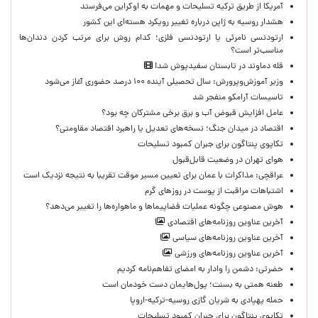
آمریکا از طریق ترکیه تسلیحات و مهمات به اوکراین می‌فرستد
هشدار روسیه به ژاپن درباره تغییر رویکرد هسته‌ای این کشور
ارتودنسی نامرئی یا ارتودنسی فلزی؛ کدام روش برای مرتب کردن دندان‌ها
مناسب‌تر است؟
قله دماوند در تابستان سفیدپوش شد!
وزیر آموزش‌وپرورش: سال تحصیلی آینده ۱۰۰ درصد حضوری آغاز می‌شود
تاسیسات آرامکو منفجر شد
عامل افزایش قبوض آب و برق برخی مشترکان چه بود؟
اقتصاد در میدان جنگ؛ نسخه‌های تعدیل یا راهبرد اقتصاد مقاومتی؟
تکاپوی پنتاگون برای جبران کمبود تسلیحات
هوای تهران در وضعیت قابل‌قبول
عراقچی: مذاکرات با عمان برای تعیین مسیر موقت تقریبا به نتیجه نزدیک است
اشتباهات مراقبت از پوست در روزهای گرم
هوش مصنوعی چگونه عملیات فضاپیماها و ماهواره‌ها را تغییر می‌دهد؟
آخرین عناوین روزنامه‌های اقتصادی
آخرین عناوین روزنامه‌های سیاسی
آخرین عناوین روزنامه‌های ورزشی
حضرتی: دشمن را وادار به امضای تفاهم‌نامه کردیم
طعنه همتی به بسنت؛ پول‌هایمان دست خودمان است
حمله پهپادی به شریان گازی روسیه-ترکیه-اروپا
تکاپوی پنتاگون برای جبران کمبود تسلیحات