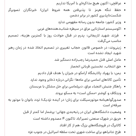
عراقچی: اکنون هیچ مذاکره‌ای با آمریکا نداریم
حفظ تنگه هرمز تا پذیرفتن همه شروط ایران/ خبرنگاران تصویرگر
شکست‌ناپذیری کشور در برابر دشمن
وزیر کشور: جامعه بدون رسانه مفهومی ندارد
اکوسیستم استارتاپی عراق در سیطره شتاب‌دهنده‌‌های غربی
فرزند شهید لاریجانی: پدرم در قبال حوادث روز با کمترین هزینه، تصمیم
مناسب می‌گرفت
زینی‌وند: در خصوص قانون حجاب تغییری در تصمیم اتخاذ شده در زمان رهبر
شهید ایجاد نشده است
عامل اصلی قتل حمیدرضا رجب‌زاده دستگیر شد
حق انتخاب، نخستین قربانی انحصار
یمن: با پهپاد پالایشگاه آرامکو در جیزان را هدف قرار دادیم
تأمین کالاهای اساسی برای ماه‌ها؛ نگرانی درباره ذخایر وجود ندارد
راهکار جنبش النجباء عراق، دیپلماسی برای حل مشکل با عربستان
ویتکاف و کوشنر «ممکن است» به مسکو بروند
صدورگواهینامه موتورسیکلت برای زنان؛ در آینده نزدیک/ تردد بانوان با موتور به‌
صرفه‌تر است
وضعیت دانشگاه‌های ایران در رتبه‌بندی جهانی؛ پرشمار اما کمتر از قبل
حریق در شهرک صنعتی نصیرآباد تاکنون ۴ مصدوم داشته است
کالابرگ در فروشگاه‌های بزرگ هم از کار افتاد
طرح نتانیاهو برای ساخت شهری تحت سلطه اسرائیل در جنوب غزه