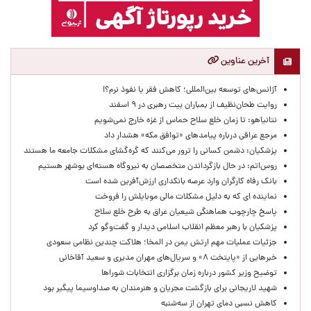
آخرین عناوین
آژانس‌های توسعه بین‌المللی؛ کاهش فقر یا نفوذ نرم؟!
روایت طحان‌نظیف از بمباران بیت رهبری در ۹ اسفند
نتانیاهو: تا زمان خلع سلاح حماس از غزه خارج نمی‌شویم
مرجع عراقی درباره پیامدهای «توافق مکه» هشدار داد
پزشکیان: دشمن کسانی را ترور می‌کنند که گره‌گشای مشکلات جامعه ما هستند
روس‌اتم: در حال بازگرداندن متخصصان به نیروگاه هسته‌ای بوشهر هستیم
بانک رفاه کارگران وارد عرصه بانکداری ارزش‌آفرین شده است
نماینده ای که به دلیل مشکلات مالی موبایلش را فروخت
پاسخ چارچوب هماهنگی شیعیان عراق به طرح خلع سلاح
پزشکیان با رهبر معظم انقلاب اسلامی دیدار و گفت‌وگو کرد
جزئیات عملیات مهم ارتش یمن در المخا؛ هلاکت چندین نظامی سعودی
خبرهایی از «پایتخت ۸» و سریال‌های مهران مدیری و سعید آقاخانی
توضیح وزیر کشور درباره زمان برگزاری انتخابات شوراها
شهید لاریجانی برای بازگشت مجریان و هنرمندان به صداوسیما پیگیر بود
کاهش نسبی دمای تهران از سه‌شنبه