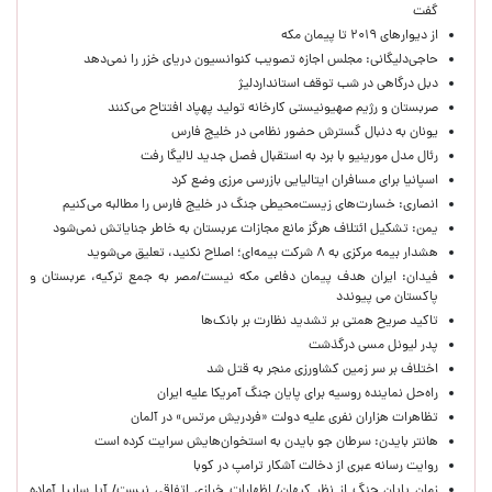
گفت
از دیوارهای ۲۰۱۹ تا پیمان مکه
حاجی‌دلیگانی: مجلس اجازه تصویب کنوانسیون دریای خزر را نمی‌دهد
دبل درگاهی در شب توقف استانداردلیژ
صربستان و رژیم صهیونیستی کارخانه تولید پهپاد افتتاح می‌کنند
یونان به دنبال گسترش حضور نظامی در خلیج فارس
رئال مدل مورینیو با برد به استقبال فصل جدید لالیگا رفت
اسپانیا برای مسافران ایتالیایی بازرسی مرزی وضع کرد
انصاری: خسارت‌های زیست‌محیطی جنگ در خلیج فارس را مطالبه‌ می‌کنیم
یمن: تشکیل ائتلاف هرگز مانع مجازات عربستان به خاطر جنایاتش نمی‌شود
هشدار بیمه مرکزی به ۸ شرکت بیمه‌ای؛ اصلاح نکنید، تعلیق می‌شوید
فیدان: ایران هدف پیمان دفاعی مکه نیست/مصر به جمع ترکیه، عربستان و
پاکستان می پیوندد
تاکید صریح همتی بر تشدید نظارت بر بانک‌ها
پدر لیونل مسی درگذشت
اختلاف بر سر زمین کشاورزی منجر به قتل شد
راه‌حل نماینده روسیه برای پایان جنگ آمریکا علیه ایران
تظاهرات هزاران نفری علیه دولت «فردریش مرتس» در آلمان
هانتر بایدن: سرطان جو بایدن به استخوان‌هایش سرایت کرده است
روایت رسانه عبری از دخالت آشکار ترامپ در کوبا
زمان پایان جنگ از نظر کیهان/ اظهارات خرازی اتفاقی نیست/ آیا سایپا آماده