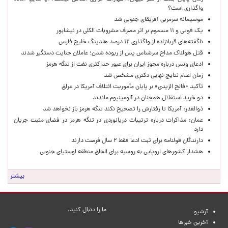
واگذاری است؟
موسیمانه سرمربی آفریقای جنوبی شد
یک فوتی و ۱۱ مسموم بر اثر مصرف مشروبات الکلی در نیشابور
ناگفته‌های قربانزاده از واگذاری ۱۲ درصد هلدینگ خلیج فارس
قتل هولناک مداح سرشناس پس از ربوده شدن؛ عاملان جنایت دستگیر شدند
ادعای ونس درباره مجوز ایران برای عبور حداکثری نفت از تنگه هرمز
زمان اعلام نتایج نهایی دکتری مشخص شد
تأکید «فالح الزیدی» بر پایان مأموریت ائتلاف آمریکا در عراق
دو خرید استقلال همچنان در آلومینیوم ماندند
ذوالقدر: آمریکا تا رفتارش را تصحیح نکند تنگه هرمز باز نخواهد شد
عمان: مذاکرات درباره ترتیبات دریانوردی در تنگه هرمز در فضای مثبت جریان
دارد
دارندگان قولنامه برای ثبت ادعا فقط ۲ سال فرصت دارند
هشدار کشورهای اروپایی به روسیه برای الحاق منطقه اوستیای جنوبی
بیشتر
ما را دنبال کنید.
آرشیو
آخرین خبرها