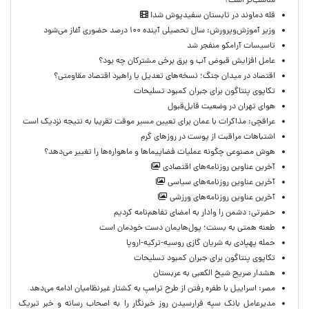
مناسب‌تر است؟
قله دماوند در تابستان سفیدپوش شد!
وزیر آموزش‌وپرورش: سال تحصیلی آینده ۱۰۰ درصد حضوری آغاز می‌شود
تاسیسات آرامکو منفجر شد
عامل افزایش قبوض آب و برق برخی مشترکان چه بود؟
اقتصاد در میدان جنگ؛ نسخه‌های تعدیل یا راهبرد اقتصاد مقاومتی؟
تکاپوی پنتاگون برای جبران کمبود تسلیحات
هوای تهران در وضعیت قابل‌قبول
عراقچی: مذاکرات با عمان برای تعیین مسیر موقت تقریبا به نتیجه نزدیک است
اشتباهات مراقبت از پوست در روزهای گرم
هوش مصنوعی چگونه عملیات فضاپیماها و ماهواره‌ها را تغییر می‌دهد؟
آخرین عناوین روزنامه‌های اقتصادی
آخرین عناوین روزنامه‌های سیاسی
آخرین عناوین روزنامه‌های ورزشی
حضرتی: دشمن را وادار به امضای تفاهم‌نامه کردیم
طعنه همتی به بسنت؛ پول‌هایمان دست خودمان است
حمله پهپادی به شریان گازی روسیه-ترکیه-اروپا
تکاپوی پنتاگون برای جبران کمبود تسلیحات
هشدار صریح شیخ الکعبی به عربستان
مصر: اسراییل با طفره رفتن از طرح ترامپ به کشتار غیرنظامیان ادامه می‌دهد
مدیرعامل بانک سپه فرارسیدن روز خبرنگار را به اصحاب رسانه و خبر تبریک