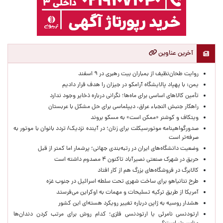
آخرین عناوین
روایت طحان‌نظیف از بمباران بیت رهبری در ۹ اسفند
یمن: با پهپاد پالایشگاه آرامکو در جیزان را هدف قرار دادیم
تأمین کالاهای اساسی برای ماه‌ها؛ نگرانی درباره ذخایر وجود ندارد
راهکار جنبش النجباء عراق، دیپلماسی برای حل مشکل با عربستان
ویتکاف و کوشنر «ممکن است» به مسکو بروند
صدورگواهینامه موتورسیکلت برای زنان؛ در آینده نزدیک/ تردد بانوان با موتور به‌
صرفه‌تر است
وضعیت دانشگاه‌های ایران در رتبه‌بندی جهانی؛ پرشمار اما کمتر از قبل
حریق در شهرک صنعتی نصیرآباد تاکنون ۴ مصدوم داشته است
کالابرگ در فروشگاه‌های بزرگ هم از کار افتاد
طرح نتانیاهو برای ساخت شهری تحت سلطه اسرائیل در جنوب غزه
آمریکا از طریق ترکیه تسلیحات و مهمات به اوکراین می‌فرستد
هشدار روسیه به ژاپن درباره تغییر رویکرد هسته‌ای این کشور
ارتودنسی نامرئی یا ارتودنسی فلزی؛ کدام روش برای مرتب کردن دندان‌ها