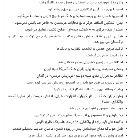
رئال مدل مورینیو با برد به استقبال فصل جدید لالیگا رفت
اسپانیا برای مسافران ایتالیایی بازرسی مرزی وضع کرد
انصاری: خسارت‌های زیست‌محیطی جنگ در خلیج فارس را مطالبه‌ می‌کنیم
یمن: تشکیل ائتلاف هرگز مانع مجازات عربستان به خاطر جنایاتش نمی‌شود
هشدار بیمه مرکزی به ۸ شرکت بیمه‌ای؛ اصلاح نکنید، تعلیق می‌شوید
فیدان: ایران هدف پیمان دفاعی مکه نیست/مصر به جمع ترکیه، عربستان و
پاکستان می پیوندد
تاکید صریح همتی بر تشدید نظارت بر بانک‌ها
پدر لیونل مسی درگذشت
اختلاف بر سر زمین کشاورزی منجر به قتل شد
راه‌حل نماینده روسیه برای پایان جنگ آمریکا علیه ایران
تظاهرات هزاران نفری علیه دولت «فردریش مرتس» در آلمان
هانتر بایدن: سرطان جو بایدن به استخوان‌هایش سرایت کرده است
روایت رسانه عبری از دخالت آشکار ترامپ در کوبا
زمان پایان جنگ از نظر کیهان/ اظهارات خرازی اتفاقی نیست/ آیا سایپا آماده
واگذاری است؟
موسیمانه سرمربی آفریقای جنوبی شد
یک فوتی و ۱۱ مسموم بر اثر مصرف مشروبات الکلی در نیشابور
ناگفته‌های قربانزاده از واگذاری ۱۲ درصد هلدینگ خلیج فارس
قتل هولناک مداح سرشناس پس از ربوده شدن؛ عاملان جنایت دستگیر شدند
ادعای ونس درباره مجوز ایران برای عبور حداکثری نفت از تنگه هرمز