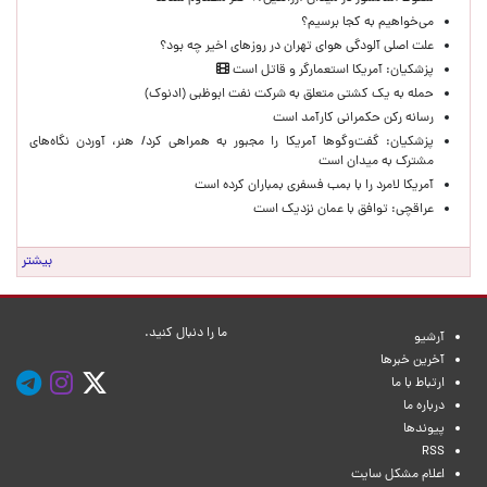
می‌خواهیم به کجا برسیم؟
علت اصلی آلودگی هوای تهران در روزهای اخیر چه بود؟
پزشکیان: آمریکا استعمارگر و قاتل است
حمله به یک کشتی متعلق به شرکت نفت ابوظبی (ادنوک)
رسانه رکن حکمرانی کارآمد است
پزشکیان: گفت‌وگوها آمریکا را مجبور به همراهی کرد/ هنر، آوردن نگاه‌های
مشترک به میدان است
آمریکا لامرد را با بمب فسفری بمباران کرده است
عراقچی: توافق با عمان نزدیک است
بیشتر
ما را دنبال کنید.
آرشیو
آخرین خبرها
ارتباط با ما
درباره ما
پیوندها
RSS
اعلام مشکل سایت