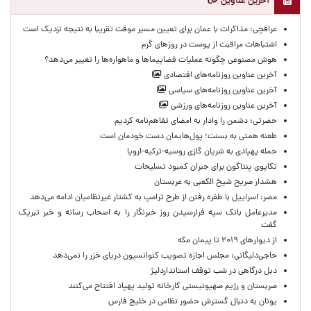
آخرین عناوین
عراقچی: مذاکرات با عمان برای تعیین مسیر موقت تقریبا به نتیجه نزدیک است
اشتباهات مراقبت از پوست در روزهای گرم
هوش مصنوعی چگونه عملیات فضاپیماها و ماهواره‌ها را تغییر می‌دهد؟
آخرین عناوین روزنامه‌های اقتصادی
آخرین عناوین روزنامه‌های سیاسی
آخرین عناوین روزنامه‌های ورزشی
حضرتی: دشمن را وادار به امضای تفاهم‌نامه کردیم
طعنه همتی به بسنت؛ پول‌هایمان دست خودمان است
حمله پهپادی به شریان گازی روسیه-ترکیه-اروپا
تکاپوی پنتاگون برای جبران کمبود تسلیحات
هشدار صریح شیخ الکعبی به عربستان
مصر: اسراییل با طفره رفتن از طرح ترامپ به کشتار غیرنظامیان ادامه می‌دهد
مدیرعامل بانک سپه فرارسیدن روز خبرنگار را به اصحاب رسانه و خبر تبریک
گفت
از دیوارهای ۲۰۱۹ تا پیمان مکه
حاجی‌دلیگانی: مجلس اجازه تصویب کنوانسیون دریای خزر را نمی‌دهد
دبل درگاهی در شب توقف استانداردلیژ
صربستان و رژیم صهیونیستی کارخانه تولید پهپاد افتتاح می‌کنند
یونان به دنبال گسترش حضور نظامی در خلیج فارس