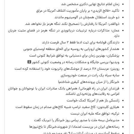
زمان اعلام نتایج نهایی دکتری مشخص شد
تأکید «فالح الزیدی» بر پایان مأموریت ائتلاف آمریکا در عراق
دو خرید استقلال همچنان در آلومینیوم ماندند
ذوالقدر: آمریکا تا رفتارش را تصحیح نکند تنگه هرمز باز نخواهد شد
عمان: مذاکرات درباره ترتیبات دریانوردی در تنگه هرمز در فضای مثبت جریان
دارد
دارندگان قولنامه برای ثبت ادعا فقط ۲ سال فرصت دارند
هشدار کشورهای اروپایی به روسیه برای الحاق منطقه اوستیای جنوبی
پزشکیان‌: بهترین زمان برای دستیابی به توافق شرایط کنونی است
ویدیو/ بررسی جایگاه و مشکلات رسانه در وضعیت کنونی کشور
رویترز: عربستان ۸۶ درصد از موشک‌های پاتریوت خود را استفاده کرده است
سایه سیاه یک رانت در صنعت خودروسازی
خبرنگار را از میان پرونده‌های کیفری شناختم!
​فرزندان ایران در راه قهرمانی/ همراهی بانک صادرات ایران با نوجوانان و جوانان
اعزامی به رقابت‌های وزنه‌برداری تاشکند
زلنسکی باز هم از آمریکا کمک خواست
هیلاری کلینتون: کاخ سفید ترامپ شبیه کاخ‌های صدام در زمان سقوط است
ترکیه: توافق مکه علیه ایران نیست
مدیرعامل بیمه ملت با صدور پیامی روز خبرنگار را تبریک گفت
رسانه‌های ایران در بن‌بست اعتماد/ از شهروندخبرنگار تا باج‌نیوزها
سقوط آسانسور در میدان آرژانتین/ ۹ نفر مصدوم شدند