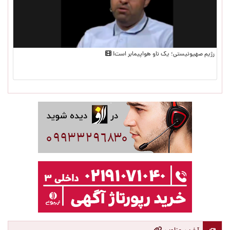
رژیم صهیونیستی؛ یک ناو هواپیمابر است!