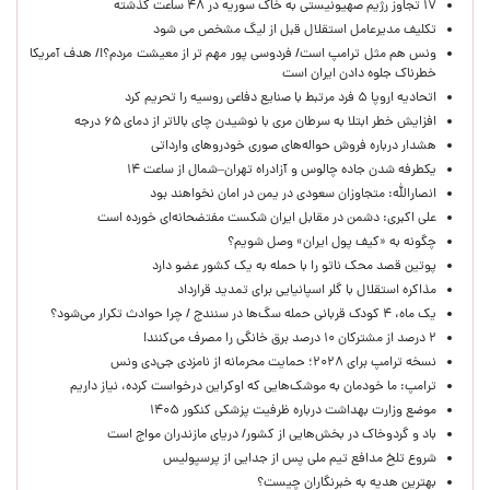
۱۷ تجاوز رژیم صهیونیستی به خاک سوریه در ۴۸ ساعت گذشته
تکلیف مدیرعامل استقلال قبل از لیگ مشخص می شود
ونس هم مثل ترامپ است/ فردوسی پور مهم تر از معیشت مردم؟!/ هدف آمریکا
خطرناک جلوه دادن ایران است
اتحادیه اروپا ۵ فرد مرتبط با صنایع دفاعی روسیه را تحریم کرد
افزایش خطر ابتلا به سرطان مری با نوشیدن چای بالاتر از دمای ۶۵ درجه
هشدار درباره فروش حواله‌های صوری خودروهای وارداتی
یکطرفه شدن جاده چالوس و آزادراه تهران–شمال از ساعت ۱۴
انصارالله: متجاوزان سعودی در یمن در امان نخواهند بود
علی اکبری: دشمن در مقابل ایران شکست مفتضحانه‌ای خورده است
چگونه به «کیف پول ایران» وصل شویم؟
پوتین قصد محک ناتو را با حمله به یک کشور عضو دارد
مذاکره استقلال با گلر اسپانیایی برای تمدید قرارداد
یک ماه، ۴ کودک قربانی حمله سگ‌ها در سنندج / چرا حوادث تکرار می‌شود؟
۲ درصد از مشترکان ۱۰ درصد برق خانگی را مصرف می‌کنند!
نسخه ترامپ برای ۲۰۲۸؛ حمایت محرمانه از نامزدی جی‌دی ونس
ترامپ: ما خودمان به موشک‌هایی که اوکراین درخواست کرده، نیاز داریم
موضع وزارت بهداشت درباره ظرفیت پزشکی کنکور ۱۴۰۵
باد و گردوخاک در بخش‌هایی از کشور/ دریای مازندران مواج است
شروع تلخ مدافع تیم ملی پس از جدایی از پرسپولیس
بهترین هدیه به خبرنگاران چیست؟