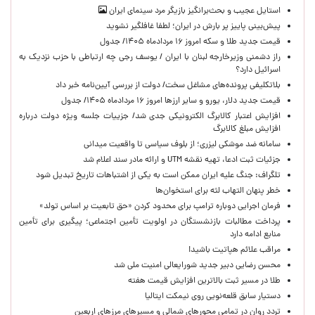
استایل عجیب و بحث‌برانگیز بازیگر مرد سینمای ایران
پیش‌بینی پاییز پر بارش در ایران؛ لطفا غافلگیر نشوید
قیمت جدید طلا و سکه امروز ۱۶ مردادماه ۱۴۰۵/ جدول
راز دشمنی وزیرخارجه لبنان با ایران / یوسف رجی چه ارتباطی با حزب نزدیک به
اسرائیل دارد؟
بلاتکلیفی پرونده‌های مشاغل سخت/ دولت از بررسی آیین‌نامه خبر داد
قیمت جدید دلار، یورو و سایر ارزها امروز ۱۶ مردادماه ۱۴۰۵/ جدول
افزایش اعتبار کالابرگ الکترونیکی جدی شد/ جزییات جلسه ویژه دولت درباره
افزایش مبلغ کالابرگ
سامانه ضد موشکی لیزری؛ از بلوف سیاسی تا واقعیت میدانی
جزئیات ثبت ادعا، تهیه نقشه UTM و ارائه مادر سند اعلام شد
تلگراف: جنگ علیه ایران ممکن است به یکی از اشتباهات تاریخ تبدیل شود
خطر پنهان التهاب لثه برای استخوان‌ها
فرمان اجرایی دوباره ترامپ برای محدود کردن «حق تابعیت بر اساس تولد»
پرداخت مطالبات بازنشستگان در اولویت تأمین اجتماعی؛ پیگیری برای تأمین
منابع ادامه دارد
مراقب علائم هپاتیت باشید!
محسن رضایی دبیر جدید شورایعالی امنیت ملی شد
طلا در مسیر ثبت بالاترین افزایش قیمت هفته
دستیار سابق قلعه‌نویی روی نیمکت ایتالیا
تردد روان در تمامی محورهای شمالی و مسیرهای مرزهای اربعین