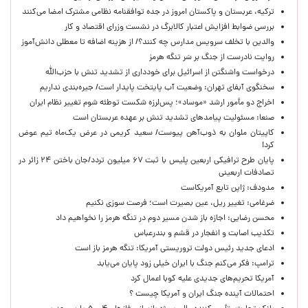
ترکیه، عربستان و پاکستان امروز در جده توافقنامه نظامی مشترک امضا می‌کنند
بررسی ضوابط افزایش اعتبار کالابرگ در نشست وزرای اقتصاد و کار
والدین با تخلف سرویس مدارس چه کنند؟/ از هزینه اضافه تا معطلی دانش‌آموز
روایت نادرست از جنگ بر سَر تنگه هرمز
درخواست واشنگتن از اسرائیل برای خودداری از تشدید تنش با حزب‌الله
سخنگوی آبفای تهران: وضعیت آب پایتخت پایدار است/ جیره‌بندی نداریم
اخراج دو مأمور ارشد «موساد»؛ پس‌لرزه شکست توطئه شوم تغییر نظام ایران
صنعا: مسئولیت پیامدهای تشدید تنش بر عهده عربستان است
کاپیتان ملوان به ذوب‌آهن پیوست/ سعید کریمی در عرض یک‌ماه تیم عوض
کرد!
پایان طرح ترافیکی اربعین پلیس با ثبت ۶۷ میلیون تردد/جان باختن ۲۴ زائر در
تصادفات اربعینی
مدودف: ژاپن تابع آمریکاست
ضرغامی: تغییر ریل، عین بصیرت است؛ فرصت سوزی نکنیم
محسن رضایی: اجازه باز شدن مسیر دوم در تنگه هرمز را نخواهیم داد
تکذیب اصابت و انفجار در قشم و بندرعباس
ادعای جدید رئیس دولت تروریستی آمریکا: تنگه هرمز باز است
ترامپ: فکر می‌کنم جنگ با ایران خیلی زود پایان می‌یابد
آمریکا تحریم‌های جدیدی علیه کوبا اعمال کرد
احتمالات آینده جنگ ایران و آمریکا چیست ؟