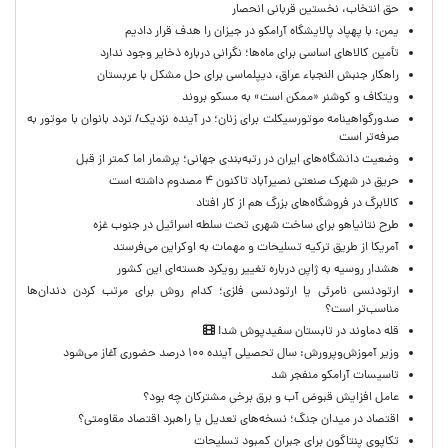
حق انتخاب، نخستین قربانی انحصار
یمن: با پهپاد پالایشگاه آرامکو در جیزان را هدف قرار دادیم
تأمین کالاهای اساسی برای ماه‌ها؛ نگرانی درباره ذخایر وجود ندارد
راهکار جنبش النجباء عراق، دیپلماسی برای حل مشکل با عربستان
ویتکاف و کوشنر «ممکن است» به مسکو بروند
صدورگواهینامه موتورسیکلت برای زنان؛ در آینده نزدیک/ تردد بانوان با موتور به‌
صرفه‌تر است
وضعیت دانشگاه‌های ایران در رتبه‌بندی جهانی؛ پرشمار اما کمتر از قبل
حریق در شهرک صنعتی نصیرآباد تاکنون ۴ مصدوم داشته است
کالابرگ در فروشگاه‌های بزرگ هم از کار افتاد
طرح نتانیاهو برای ساخت شهری تحت سلطه اسرائیل در جنوب غزه
آمریکا از طریق ترکیه تسلیحات و مهمات به اوکراین می‌فرستد
هشدار روسیه به ژاپن درباره تغییر رویکرد هسته‌ای این کشور
ارتودنسی نامرئی یا ارتودنسی فلزی؛ کدام روش برای مرتب کردن دندان‌ها
مناسب‌تر است؟
قله دماوند در تابستان سفیدپوش شد!
وزیر آموزش‌وپرورش: سال تحصیلی آینده ۱۰۰ درصد حضوری آغاز می‌شود
تاسیسات آرامکو منفجر شد
عامل افزایش قبوض آب و برق برخی مشترکان چه بود؟
اقتصاد در میدان جنگ؛ نسخه‌های تعدیل یا راهبرد اقتصاد مقاومتی؟
تکاپوی پنتاگون برای جبران کمبود تسلیحات