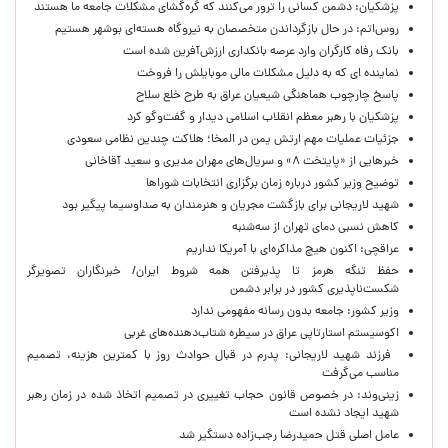
پزشکیان: دشمن کسانی را ترور می‌کنند که گره‌گشای مشکلات جامعه ما هستند
روس‌اتم: در حال بازگرداندن متخصصان به نیروگاه هسته‌ای بوشهر هستیم
بانک رفاه کارگران وارد عرصه بانکداری ارزش‌آفرین شده است
نماینده ای که به دلیل مشکلات مالی موبایلش را فروخت
پاسخ چارچوب هماهنگی شیعیان عراق به طرح خلع سلاح
پزشکیان با رهبر معظم انقلاب اسلامی دیدار و گفت‌وگو کرد
جزئیات عملیات مهم ارتش یمن در المخا؛ هلاکت چندین نظامی سعودی
خبرهایی از «پایتخت ۸» و سریال‌های مهران مدیری و سعید آقاخانی
توضیح وزیر کشور درباره زمان برگزاری انتخابات شوراها
شهید لاریجانی برای بازگشت مجریان و هنرمندان به صداوسیما پیگیر بود
کاهش نسبی دمای تهران از سه‌شنبه
عراقچی: اکنون هیچ مذاکره‌ای با آمریکا نداریم
حفظ تنگه هرمز تا پذیرفتن همه شروط ایران/ خبرنگاران تصویرگر
شکست‌ناپذیری کشور در برابر دشمن
وزیر کشور: جامعه بدون رسانه مفهومی ندارد
اکوسیستم استارتاپی عراق در سیطره شتاب‌دهنده‌‌های غربی
فرزند شهید لاریجانی: پدرم در قبال حوادث روز با کمترین هزینه، تصمیم
مناسب می‌گرفت
زینی‌وند: در خصوص قانون حجاب تغییری در تصمیم اتخاذ شده در زمان رهبر
شهید ایجاد نشده است
عامل اصلی قتل حمیدرضا رجب‌زاده دستگیر شد