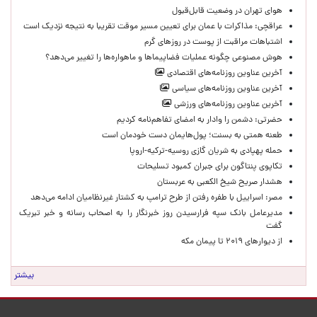
هوای تهران در وضعیت قابل‌قبول
عراقچی: مذاکرات با عمان برای تعیین مسیر موقت تقریبا به نتیجه نزدیک است
اشتباهات مراقبت از پوست در روزهای گرم
هوش مصنوعی چگونه عملیات فضاپیماها و ماهواره‌ها را تغییر می‌دهد؟
آخرین عناوین روزنامه‌های اقتصادی
آخرین عناوین روزنامه‌های سیاسی
آخرین عناوین روزنامه‌های ورزشی
حضرتی: دشمن را وادار به امضای تفاهم‌نامه کردیم
طعنه همتی به بسنت؛ پول‌هایمان دست خودمان است
حمله پهپادی به شریان گازی روسیه-ترکیه-اروپا
تکاپوی پنتاگون برای جبران کمبود تسلیحات
هشدار صریح شیخ الکعبی به عربستان
مصر: اسراییل با طفره رفتن از طرح ترامپ به کشتار غیرنظامیان ادامه می‌دهد
مدیرعامل بانک سپه فرارسیدن روز خبرنگار را به اصحاب رسانه و خبر تبریک
گفت
از دیوارهای ۲۰۱۹ تا پیمان مکه
بیشتر