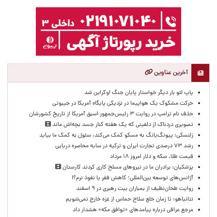
آخرین عناوین
پاپ لئو بار دیگر خواستار پایان جنگ اوکراین شد
حرکت مشکوک یک هواپیما در نزدیکی پایگاه آمریکا در جیبوتی
حذف نام ترامپ در روایت ۳ رئیس‌جمهور اسبق آمریکا از تاریخ کشورشان
تصویری دردناک از دلفینی که یک هفته کنار جسد بچه‌اش ماند
زلنسکی: پیونگ‌یانگ به مسکو کمک می‌کند، سئول به کمک ما بیاید
رشد ۷۳ درصدی تجارت ایران و ترکیه در سایه محاصره دریایی
قیمت طلا، سکه و دلار امروز ۱۸ مرداد
پزشکیان: برادران ما در نیروهای مسلح کاری کردند کارستان
آژانس‌های توسعه بین‌المللی؛ کاهش فقر یا نفوذ نرم؟!
روایت طحان‌نظیف از بمباران بیت رهبری در ۹ اسفند
نتانیاهو: تا زمان خلع سلاح حماس از غزه خارج نمی‌شویم
مرجع عراقی درباره پیامدهای «توافق مکه» هشدار داد