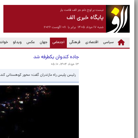
نیست بر لوح دلم جز الف قامت یار
پایگاه خبری الف
شنبه ۱۷ مرداد ۱۴۰۵ برابر با ۰۸ آگوست ۲۰۲۶
(current)
سیاسی
اقتصادی
فرهنگی
اجتماعی
جهان
عکس
ویدئو
خواندن
جاده کندوان یکطرفه شد
۱۳ خرداد ۱۴۰۴، ۰۵:۱۰
رئیس پلیس راه مازندران گفت: محور کوهستانی کندو