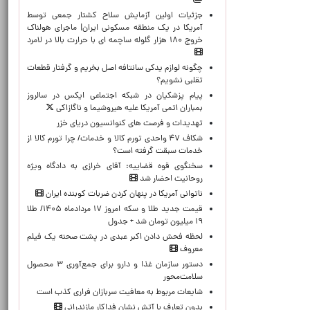
جزئیات اولین آزمایش سلاح کشتار جمعی توسط
آمریکا در یک منطقه مسکونی ایران| ماجرای هولناک
خروج ۱۸۰ هزار گلوله ساچمه ای با حرارت بالا در لامرد
چگونه لوازم یدکی سانتافه اصل بخریم و گرفتار قطعات
تقلبی نشویم؟
پیام پزشکیان در شبکه اجتماعی ایکس در سالروز
بمباران اتمی آمریکا علیه هیروشیما و ناگازاکی
تهدیدات و فرصت های کنوانسیون دریای خزر
شکاف ۴۷ واحدی تورم کالا و خدمات/ چرا تورم کالا از
خدمات سبقت گرفته است؟
سخنگوی قوه قضاییه: آقای خرازی به دادگاه ویژه
روحانیت احضار شد
ناتوانی آمریکا در پنهان کردن ضربات کوبنده ایران
قیمت جدید طلا و سکه امروز ۱۷ مردادماه ۱۴۰۵/ طلا
۱۹ میلیون تومان شد + جدول
لحظه‌ فحش دادن اکبر عبدی در پشت صحنه یک فیلم
معروف
دستور سازمان غذا و دارو برای جمع‌آوری ۳ محصول
سلامت‌محور
شایعات مربوط به معافیت سربازان فراری کذب است
بدون تعارف با آتش نشان فداکار مازندرانی