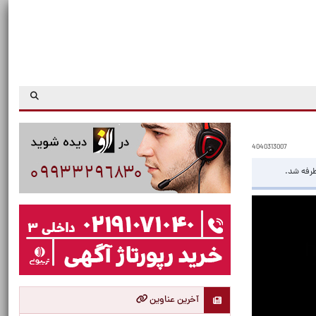
4040313007
طرفه شد.
آخرین عناوین