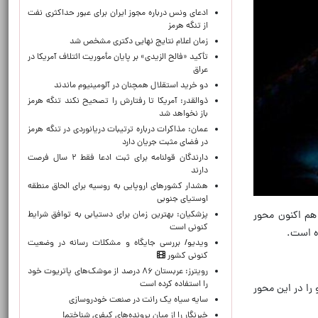
ادعای ونس درباره مجوز ایران برای عبور حداکثری نفت
از تنگه هرمز
زمان اعلام نتایج نهایی دکتری مشخص شد
تأکید «فالح الزیدی» بر پایان مأموریت ائتلاف آمریکا در
عراق
دو خرید استقلال همچنان در آلومینیوم ماندند
ذوالقدر: آمریکا تا رفتارش را تصحیح نکند تنگه هرمز
باز نخواهد شد
عمان: مذاکرات درباره ترتیبات دریانوردی در تنگه هرمز
در فضای مثبت جریان دارد
دارندگان قولنامه برای ثبت ادعا فقط ۲ سال فرصت
دارند
هشدار کشورهای اروپایی به روسیه برای الحاق منطقه
اوستیای جنوبی
 هم اکنون محور
پزشکیان‌: بهترین زمان برای دستیابی به توافق شرایط
کنونی است
ده است.
ویدیو/ بررسی جایگاه و مشکلات رسانه در وضعیت
کنونی کشور
رویترز: عربستان ۸۶ درصد از موشک‌های پاتریوت خود
را استفاده کرده است
 را در این محور
سایه سیاه یک رانت در صنعت خودروسازی
خبرنگار را از میان پرونده‌های کیفری شناختم!