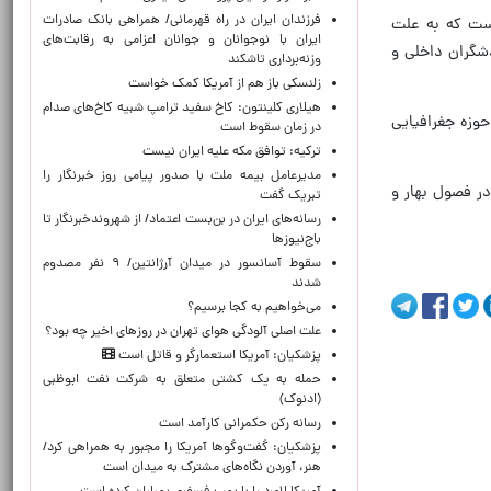
​فرزندان ایران در راه قهرمانی/ همراهی بانک صادرات
است که به علت
ایران با نوجوانان و جوانان اعزامی به رقابت‌های
دشگران داخلی و
وزنه‌برداری تاشکند
زلنسکی باز هم از آمریکا کمک خواست
هیلاری کلینتون: کاخ سفید ترامپ شبیه کاخ‌های صدام
ه هم جزو حوزه جغرافیایی
در زمان سقوط است
ترکیه: توافق مکه علیه ایران نیست
مدیرعامل بیمه ملت با صدور پیامی روز خبرنگار را
ردد می کنند که در فصول بهار و
تبریک گفت
رسانه‌های ایران در بن‌بست اعتماد/ از شهروندخبرنگار تا
باج‌نیوزها
سقوط آسانسور در میدان آرژانتین/ ۹ نفر مصدوم
شدند
می‌خواهیم به کجا برسیم؟
علت اصلی آلودگی هوای تهران در روزهای اخیر چه بود؟
پزشکیان: آمریکا استعمارگر و قاتل است
حمله به یک کشتی متعلق به شرکت نفت ابوظبی
(ادنوک)
رسانه رکن حکمرانی کارآمد است
پزشکیان: گفت‌وگوها آمریکا را مجبور به همراهی کرد/
هنر، آوردن نگاه‌های مشترک به میدان است