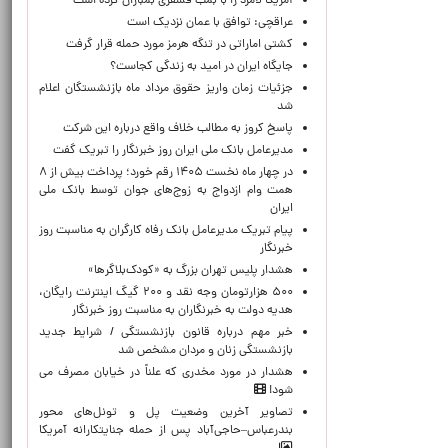
آمریکا لامرد را با بمب فسفری بمباران کرده است
عراقچی: توافق با عمان نزدیک است
کشتی اماراتی در تنگه هرمز مورد حمله قرار گرفت
جایگاه ایران در امید به زندگی کجاست؟
جزئیات زمان واریز حقوق مرداد ماه بازنشستگان اعلام
شد
پاسخ کروز به مطالب خلاف واقع درباره این شرکت
مدیرعامل بانک ملی ایران روز خبرنگار را تبریک گفت
در چهار ماه نخست ۱۴۰۵ رقم خورد؛ پرداخت بیش از ۸
همت وام ازدواج به زوج‌های جوان توسط بانک ملی
ایران
پیام تبریک مدیرعامل بانک رفاه کارگران به مناسبت روز
خبرنگار
هشدار پلیس تهران بزرگ به «کودک‌بلاگرها»
۵۰۰ هزارتومان وجه نقد و ۲۰۰ گیگ اینترنت رایگان،
هدیه دولت به خبرنگاران به مناسبت روز خبرنگار
خبر مهم درباره قانون بازنشستگی / شرایط جدید
بازنشستگی زنان و مردان مشخص شد
هشدار در مورد مخدری که علناً در خیابان مصرف می
شود!
تصاویر آخرین وضعیت پل و تونل‌های محور
بندرعباس–حاجی‌آباد پس از حمله جنایتکارانه آمریکا