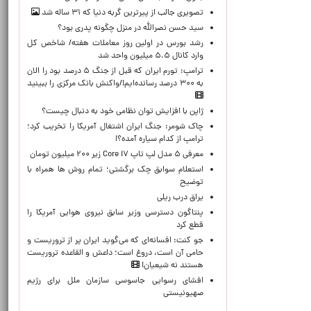
تصویری جالب از پیرترین گربه دنیا که ۳۱ ساله شد
سید حسن نصرالله در منزل چگونه پدری بود؟
رشد بورس در اولین روز معاملات هفته/ شاخص کل
وارد کانال ۵.۵ میلیون واحد شد
ترامپ: تورم ایران که قبل از جنگ ۵ درصد بود را الان
به ۳۰۰ درصد رسانده‌ایم!/واکنش بانک مرکزی را ببینید
ژاپن با افزایش توان نظامی خود به دنبال چیست؟
چاک شومر: جنگ ایران اشتغال آمریکا را تخریب کرد؛
ترامپ از کدام سیاره آمده؟!
معرفی ۵ مدل لپ تاپ Core i۷ زیر ۲۰۰ میلیون تومان
استعلام سوابق چک برگشتی؛ تمام روش ها همراه با
توضیح
یراق درب ریلی
پنتاگون دسترسی وزیر سابق نیروی هوایی آمریکا را
قطع کرد
جو کنت: افسانه‌ای که می‌گوید ایران پر از تروریست و
حامی آن است، دروغ است؛ داعش و القاعده تروریست
هستند نه شیعیان!
افشای رسوایی جاسوسی سازمان ملل برای رژیم
صهیونیستی