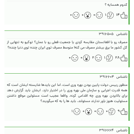
کدوم همسایه ؟
۰
۰
۰
۱
۱۴
ناشناس
۳۹۱۶۵۰۵
مصرف رو با افغانستان مقایسه کردی یا جمعیت فعلی رو با عمان؟ توکیو به تنهایی از
کل کشور ما برق بیشتر مصرف می کنه! متوسط مصرف توی ایران چنده توی دنیا چنده؟
۰
۰
۲
۱
۲۸
ناشناس
۳۹۱۶۶۰۴
منظور رییس دولت پایین بودن بهره وری است، اما این بایدها شایسته ایشان است که
همه قدرت اجرایی و سازمان ملی بهره وری را در اختیار دارد. ایشان باید گزارش دهد
برای بالابردن بهره وری چه اقدامی کرده. واقعا عجیب است مسئولین موقع داشتن
مسئولیت هنوز باور ندارند مسئولند. باید ها را به که میگویند؟
۱
۰
۰
۰
۹
ناشناس
۳۹۱۶۶۶۴