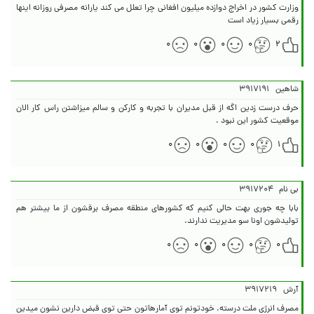
وزارت کشور در اخراج‌ دوازده میلیون افغانی چرا تعلل می کند یارانه مصرفی روزانه اینها
رقمی بسیار زیاد است
۰
۰
۰
۰
۲
شاهین
۳۹۱۷۱۹۱
حرف درست زدین اگه از قبل مدیران با تجربه و کارکن و سالم میزاشتن راس کار الان
موقعیت کشور این نبود .
۰
۰
۰
۰
۱
بی نام
۳۹۱۷۲۰۴
بابا چه جوری بهت حالی کنیم که کشورهای منطقه مصرف برقشون از ما بیشتر هم
تولیدشون اونا سو مدیریت ندارند.
۰
۰
۰
۰
۰
آرش
۳۹۱۷۲۱۹
مصرف انرژی ملت درسته. خودتونم توی آمارهاتون حتی توی قبض دارین نشون میدین