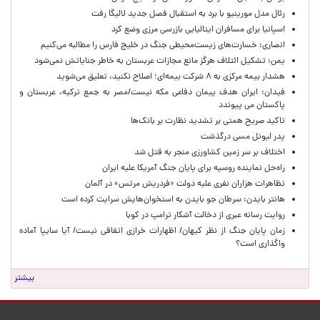
رئال مدل مورینیو با برد به استقبال فصل جدید لالیگا رفت
اسپانیا برای مسافران ایتالیایی بازرسی مرزی وضع کرد
انصاری: خسارت‌های زیست‌محیطی جنگ در خلیج فارس را مطالبه‌ می‌کنیم
یمن: تشکیل ائتلاف هرگز مانع مجازات عربستان به خاطر جنایاتش نمی‌شود
هشدار بیمه مرکزی به ۸ شرکت بیمه‌ای؛ اصلاح نکنید، تعلیق می‌شوید
فیدان: ایران هدف پیمان دفاعی مکه نیست/مصر به جمع ترکیه، عربستان و
پاکستان می پیوندد
تاکید صریح همتی بر تشدید نظارت بر بانک‌ها
پدر لیونل مسی درگذشت
اختلاف بر سر زمین کشاورزی منجر به قتل شد
راه‌حل نماینده روسیه برای پایان جنگ آمریکا علیه ایران
تظاهرات هزاران نفری علیه دولت «فردریش مرتس» در آلمان
هانتر بایدن: سرطان جو بایدن به استخوان‌هایش سرایت کرده است
روایت رسانه عبری از دخالت آشکار ترامپ در کوبا
زمان پایان جنگ از نظر کیهان/ اظهارات خرازی اتفاقی نیست/ آیا سایپا آماده
واگذاری است؟
بیشتر