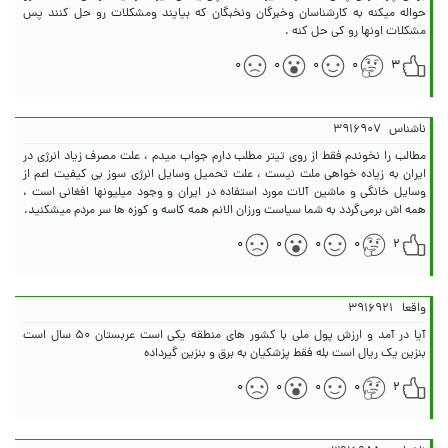
حواله میکنه به کارشناسان وخبرگان ونخبگان که بیایند ومشکلات رو حل کنند پس
مشکلات اونها رو کی حل کنه .
۰
۰
۰
۰
۳
ناشناس
۳۹۱۶۹۰۷
مطالب را نخوندم فقط از روی تیتر مطلب دارم جواب میدم ، علت مصرف زیاد انرژی در
ایران به زیاده خواهی ملت نیست ، علت تحمیل وسایل انرژی سوز بی کیفیت اعم از
وسایل خانگی و ماشین آلات مورد استفاده در ایران و وجود میلیونها افغانی است ،
همه اش برمی‌گردد به شما سیاست ورزان الانم همه کاسه و کوزه ها سر مردم میشکنید.
۰
۰
۰
۰
۲
واقعا
۳۹۱۶۹۲۱
آیا در آمد و ارزش پول ملی با کشور های منطقه یکی است عربستان ۵۰ سال است
بنزین یک ریال است بله فقط پزشکیان به برق و بنزین گیرداده
۰
۰
۰
۰
۲