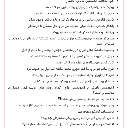
حق انتخاب، نخستین قربانی انحصار
روایت طحان‌نظیف از بمباران بیت رهبری در ۹ اسفند
یمن: با پهپاد پالایشگاه آرامکو در جیزان را هدف قرار دادیم
تأمین کالاهای اساسی برای ماه‌ها؛ نگرانی درباره ذخایر وجود ندارد
راهکار جنبش النجباء عراق، دیپلماسی برای حل مشکل با عربستان
ویتکاف و کوشنر «ممکن است» به مسکو بروند
صدورگواهینامه موتورسیکلت برای زنان؛ در آینده نزدیک/ تردد بانوان با موتور به‌
صرفه‌تر است
وضعیت دانشگاه‌های ایران در رتبه‌بندی جهانی؛ پرشمار اما کمتر از قبل
حریق در شهرک صنعتی نصیرآباد تاکنون ۴ مصدوم داشته است
کالابرگ در فروشگاه‌های بزرگ هم از کار افتاد
طرح نتانیاهو برای ساخت شهری تحت سلطه اسرائیل در جنوب غزه
آمریکا از طریق ترکیه تسلیحات و مهمات به اوکراین می‌فرستد
هشدار روسیه به ژاپن درباره تغییر رویکرد هسته‌ای این کشور
ارتودنسی نامرئی یا ارتودنسی فلزی؛ کدام روش برای مرتب کردن دندان‌ها
مناسب‌تر است؟
قله دماوند در تابستان سفیدپوش شد!
وزیر آموزش‌وپرورش: سال تحصیلی آینده ۱۰۰ درصد حضوری آغاز می‌شود
تاسیسات آرامکو منفجر شد
عامل افزایش قبوض آب و برق برخی مشترکان چه بود؟
اقتصاد در میدان جنگ؛ نسخه‌های تعدیل یا راهبرد اقتصاد مقاومتی؟