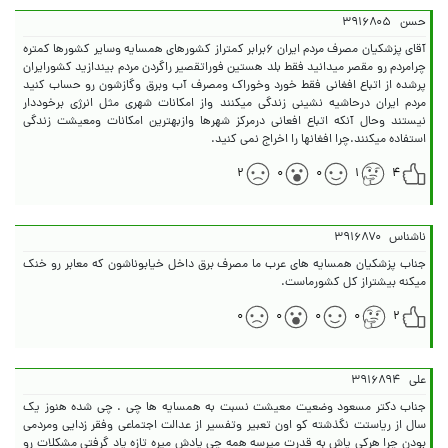
حسن
۳۹۱۶۸۰۵
آقای پزشکیان مصرف مردم ایران ۶برابر کمتراز کشورهای همسایه وسایر کشورها کمتره
چرامردم رو مقصر میدانید فقط بلد هستین فوراتقصیر راگردن مردم بیندازید کشورایران
پرشده از اتباع افغانی فقط خورد وخوراک ومصرف آب وبرق وگازشون رو حساب کنید
مردم ایران درحاشیه نشینی زندگی میکنند واز امکانات شهری مثل انرژی برخوددار
نیستند وحال آنکه اتباع افعانی درمرکز شهرها وازبهترین امکانات ومعیشت زندگی
استفاده میکنند.چرا افغانها را اخراج نمی کنید.
۲
۰
۰
۱
۴
ناشناس
۳۹۱۶۸۷۰
جناب پزشکیان همسایه های عرب ما مصرف برق داخل خیابوناشون که معابر رو خنک
میکنه بیشتراز کل کشورماست.
۰
۰
۰
۰
۲
علی
۳۹۱۶۸۹۴
جناب دکتر مسعود وضعیت معیشت نسبت به همسایه ها چی . چی شده هنوز یک
سال از ریاستت نگذشته کو اون تعبیر وتفسیر از عدالت اجتماعی وفقر زدایی ومردمی
بودن چرا هرکی پاش به قدرت میرسه همه چی یادش میره تازه یاد گرفتی مشکلات رو