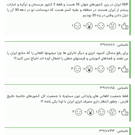
GDP ایران در بین کشورهای جهان 35 هست و فقط 3 کشور عربستان و ترکیه و امارات
بیشتر از ایران هستند در منطقه و بقیه کمتر هست که دوستانت تو در دهه 90 آن را
تنزل دادن وقتی در رده 20 بودیم
۱
۰
۰
۰
۲
ناشناس
۳۹۱۶۶۶۸
برای رفع مشکل کمبود انرژی و دیگر ناترازی ها چرا میلیونها افغانی را که منابع ایران را
می بلعند و فضاهای آموزشی و فرصتهای شغلی را اشغال کرده اند اخراج نمی کنید؟!
۲
۰
۰
۱
۳
ناشناس
۳۹۱۶۶۸۵
فقط جمعیت افغانی های وارداتی تون مساویه با جمعیت کل کشورهای حاشیه خلیج
فارس ، چطور انتظار داری مصرف انرژی ایران با اونا یکی باشه ؟!
۲
۰
۱
۱
۶
ناشناس
۳۹۱۶۷۴۴