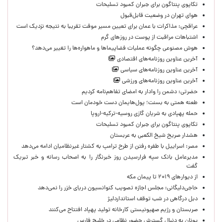
تکاپوی پنتاگون برای جبران کمبود تسلیحات
هوای تهران در وضعیت قابل‌قبول
عراقچی: مذاکرات با عمان برای تعیین مسیر موقت تقریبا به نتیجه نزدیک است
اشتباهات مراقبت از پوست در روزهای گرم
هوش مصنوعی چگونه عملیات فضاپیماها و ماهواره‌ها را تغییر می‌دهد؟
آخرین عناوین روزنامه‌های اقتصادی
آخرین عناوین روزنامه‌های سیاسی
آخرین عناوین روزنامه‌های ورزشی
حضرتی: دشمن را وادار به امضای تفاهم‌نامه کردیم
طعنه همتی به بسنت؛ پول‌هایمان دست خودمان است
حمله پهپادی به شریان گازی روسیه-ترکیه-اروپا
تکاپوی پنتاگون برای جبران کمبود تسلیحات
هشدار صریح شیخ الکعبی به عربستان
مصر: اسراییل با طفره رفتن از طرح ترامپ به کشتار غیرنظامیان ادامه می‌دهد
مدیرعامل بانک سپه فرارسیدن روز خبرنگار را به اصحاب رسانه و خبر تبریک
گفت
از دیوارهای ۲۰۱۹ تا پیمان مکه
حاجی‌دلیگانی: مجلس اجازه تصویب کنوانسیون دریای خزر را نمی‌دهد
دبل درگاهی در شب توقف استانداردلیژ
صربستان و رژیم صهیونیستی کارخانه تولید پهپاد افتتاح می‌کنند
یونان به دنبال گسترش حضور نظامی در خلیج فارس