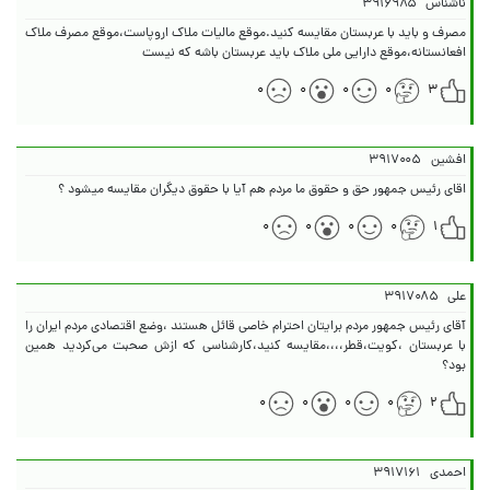
ناشناس
۳۹۱۶۹۸۵
مصرف و باید با عربستان مقایسه کنید.موقع مالیات ملاک اروپاست،موقع مصرف ملاک
افعانستانه،موقع دارایی ملی ملاک باید عربستان باشه که نیست
۰
۰
۰
۰
۳
افشین
۳۹۱۷۰۰۵
اقای رئیس جمهور حق و حقوق ما مردم هم آیا با حقوق دیگران مقایسه میشود ؟
۰
۰
۰
۰
۱
علی
۳۹۱۷۰۸۵
آقای رئیس جمهور مردم برایتان احترام خاصی قائل هستند ،وضع اقتصادی مردم ایران را
با عربستان ،کویت،قطر،،،،مقایسه کنید،کارشناسی که ازش صحبت می‌کردید همین
بود؟
۰
۰
۰
۰
۲
احمدی
۳۹۱۷۱۶۱