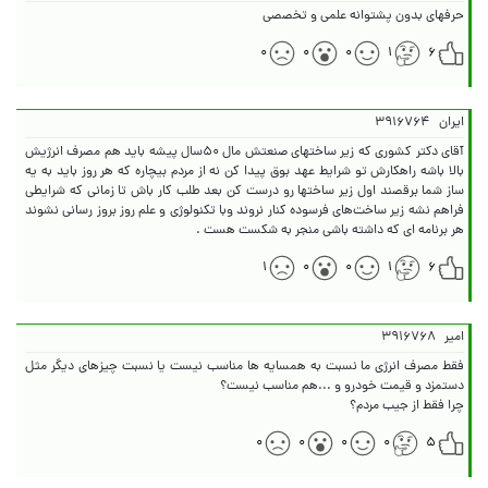
حرفهای بدون پشتوانه علمی و تخصصی
۰
۰
۰
۱
۶
ایران
۳۹۱۶۷۶۴
آقای دکتر کشوری که زیر ساختهای صنعتش مال ۵۰سال پیشه باید هم مصرف انرژیش
بالا باشه راهکارش تو شرایط عهد بوق پیدا کن نه از مردم بیچاره که هر روز باید به یه
ساز شما برقصند اول زیر ساختها رو درست کن بعد طلب کار باش تا زمانی که شرایطی
فراهم نشه زیر ساخت‌های فرسوده کنار نروند وبا تکنولوژی و علم روز بروز رسانی نشوند
هر برنامه ای که داشته باشی منجر به شکست هست .
۱
۰
۰
۱
۶
امیر
۳۹۱۶۷۶۸
فقط مصرف انرژی ما نسبت به همسایه ها مناسب نیست یا نسبت چیزهای دیگر مثل
چرا فقط از جیب مردم؟
۰
۰
۰
۰
۵