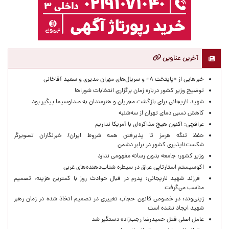
آخرین عناوین
خبرهایی از «پایتخت ۸» و سریال‌های مهران مدیری و سعید آقاخانی
توضیح وزیر کشور درباره زمان برگزاری انتخابات شوراها
شهید لاریجانی برای بازگشت مجریان و هنرمندان به صداوسیما پیگیر بود
کاهش نسبی دمای تهران از سه‌شنبه
عراقچی: اکنون هیچ مذاکره‌ای با آمریکا نداریم
حفظ تنگه هرمز تا پذیرفتن همه شروط ایران/ خبرنگاران تصویرگر
شکست‌ناپذیری کشور در برابر دشمن
وزیر کشور: جامعه بدون رسانه مفهومی ندارد
اکوسیستم استارتاپی عراق در سیطره شتاب‌دهنده‌‌های غربی
فرزند شهید لاریجانی: پدرم در قبال حوادث روز با کمترین هزینه، تصمیم
مناسب می‌گرفت
زینی‌وند: در خصوص قانون حجاب تغییری در تصمیم اتخاذ شده در زمان رهبر
شهید ایجاد نشده است
عامل اصلی قتل حمیدرضا رجب‌زاده دستگیر شد