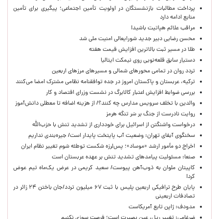
پرداخت مطالبات بازنشستگان در اولویت تأمین اجتماعی؛ پیگیری برای تأمین
منابع ادامه دارد
مراقب علائم هپاتیت باشید!
محسن رضایی دبیر جدید شورایعالی امنیت ملی شد
طلا در مسیر ثبت بالاترین افزایش قیمت هفته
دستیار سابق قلعه‌نویی روی نیمکت ایتالیا
تردد روان در تمامی محورهای شمالی و مسیرهای مرزهای اربعین
ترکیه، عربستان و پاکستان امروز در جده توافقنامه نظامی مشترک امضا می‌کنند
بررسی ضوابط افزایش اعتبار کالابرگ در نشست وزرای اقتصاد و کار
والدین با تخلف سرویس مدارس چه کنند؟/ از هزینه اضافه تا معطلی دانش‌آموز
روایت نادرست از جنگ بر سَر تنگه هرمز
درخواست واشنگتن از اسرائیل برای خودداری از تشدید تنش با حزب‌الله
سخنگوی آبفای تهران: وضعیت آب پایتخت پایدار است/ جیره‌بندی نداریم
اخراج دو مأمور ارشد «موساد»؛ پس‌لرزه شکست توطئه شوم تغییر نظام ایران
صنعا: مسئولیت پیامدهای تشدید تنش بر عهده عربستان است
کاپیتان ملوان به ذوب‌آهن پیوست/ سعید کریمی در عرض یک‌ماه تیم عوض
کرد!
پایان طرح ترافیکی اربعین پلیس با ثبت ۶۷ میلیون تردد/جان باختن ۲۴ زائر در
تصادفات اربعینی
مدودف: ژاپن تابع آمریکاست
ضرغامی: تغییر ریل، عین بصیرت است؛ فرصت سوزی نکنیم