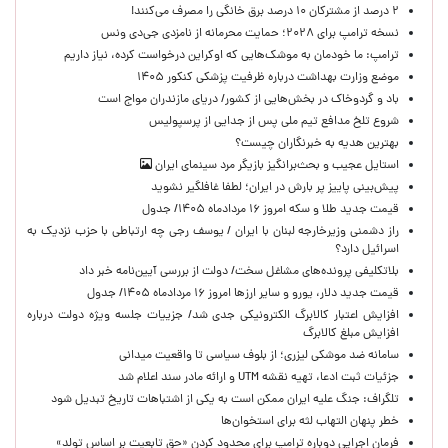
۲ درصد از مشترکان ۱۰ درصد برق خانگی را مصرف می‌کنند!
نسخه ترامپ برای ۲۰۲۸؛ حمایت محرمانه از نامزدی جی‌دی ونس
ترامپ: ما خودمان به موشک‌هایی که اوکراین درخواست کرده، نیاز داریم
موضع وزارت بهداشت درباره ظرفیت پزشکی کنکور ۱۴۰۵
باد و گردوخاک در بخش‌هایی از کشور/ دریای مازندران مواج است
شروع تلخ مدافع تیم ملی پس از جدایی از پرسپولیس
بهترین هدیه به خبرنگاران چیست؟
استایل عجیب و بحث‌برانگیز بازیگر مرد سینمای ایران
پیش‌بینی پاییز پر بارش در ایران؛ لطفا غافلگیر نشوید
قیمت جدید طلا و سکه امروز ۱۶ مردادماه ۱۴۰۵/ جدول
راز دشمنی وزیرخارجه لبنان با ایران / یوسف رجی چه ارتباطی با حزب نزدیک به
اسرائیل دارد؟
بلاتکلیفی پرونده‌های مشاغل سخت/ دولت از بررسی آیین‌نامه خبر داد
قیمت جدید دلار، یورو و سایر ارزها امروز ۱۶ مردادماه ۱۴۰۵/ جدول
افزایش اعتبار کالابرگ الکترونیکی جدی شد/ جزییات جلسه ویژه دولت درباره
افزایش مبلغ کالابرگ
سامانه ضد موشکی لیزری؛ از بلوف سیاسی تا واقعیت میدانی
جزئیات ثبت ادعا، تهیه نقشه UTM و ارائه مادر سند اعلام شد
تلگراف: جنگ علیه ایران ممکن است به یکی از اشتباهات تاریخ تبدیل شود
خطر پنهان التهاب لثه برای استخوان‌ها
فرمان اجرایی دوباره ترامپ برای محدود کردن «حق تابعیت بر اساس تولد»