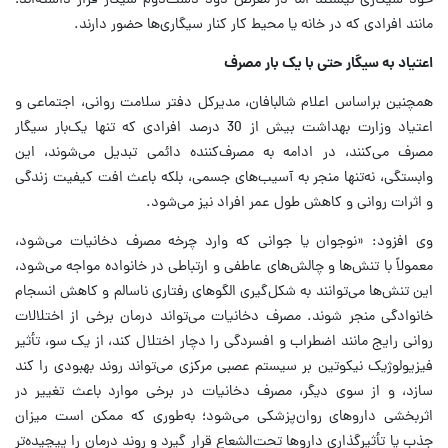
خود سیگاری نیستند اما در معرض دود دست‌دوم سیگار قرار داشته‌اند؛
مانند افرادی که در خانه یا محیط کار کنار سیگاری‌ها حضور دارند.
اعتیاد به سیگار حتی با یک بار مصرف
همچنین براساس اعلام شالبافان، مدیرکل دفتر سلامت روانی، اجتماعی و
اعتیاد وزارت بهداشت بیش از 30 درصد افرادی که تنها یک‌بار سیگار
مصرف می‌کنند، در ادامه به مصرف‌کننده دائمی تبدیل می‌شوند، این
وابستگی، نه‌تنها منجر به آسیب‌های جسمی، بلکه باعث افت کیفیت زندگی
و اثرات روانی و کاهش طول عمر افراد نیز می‌شود.
وی افزود: «نوجوان یا جوانی که وارد چرخه مصرف دخانیات می‌شود،
معمولاً با تنش‌ها و چالش‌های عاطفی و ارتباطی در خانواده مواجه می‌شود،
این تنش‌ها می‌توانند به شکل‌گیری الگوهای رفتاری ناسالم و کاهش انسجام
خانوادگی منجر شوند. مصرف دخانیات می‌تواند درمان برخی از اختلالات
روانی رایج مانند اضطراب و افسردگی را دچار اختلال کند، از یک سو، تأثیر
فیزیولوژیک نیکوتین بر سیستم عصبی مرکزی می‌تواند روند بهبودی را کند
سازد، و از سوی دیگر، مصرف دخانیات در برخی موارد باعث تغییر در
اثربخشی داروهای روان‌پزشکی می‌شود؛ به‌طوری که ممکن است میزان
جذب یا تأثیرگذاری داروها تحت‌الشعاع قرار گیرد و روند درمان را پیچیده‌تر