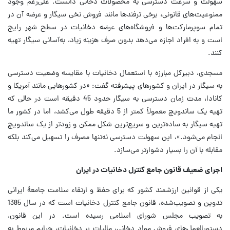
سهولت و سرعت دسترسی به محصولات دخانی دانست. علی‌رغم وجود
ممنوعیت‌های قانونی، برخی ترفندها مانند فروش نخی سیگار و عرضه آن در
تمام سوپرمارکت‌ها و فروشگاه‌های عرضه دخانیات در سطح شهر رایج
است و به افراد اجازه می‌دهد بدون صرف هزینه زیاد، به‌آسانی سیگار تهیه
کنند.
مسجدی، دبیرکل مبارزه با استعمال دخانیات با مقایسه وضعیت دسترسی
به سیگار در ایران و کشورهای پیشرفته گفت: «در کشورهایی مانند آمریکا و
کانادا، مدت زمان دسترسی به سیگار حدود 45 دقیقه است در حالی که
تهیه یک ساندویچ معمولاً کمتر از 5 دقیقه طول می‌کشد، اما در کشور ما
تهیه سیگار به ساده‌ترین و سریع‌ترین شکل ممکن و زودتر از یک ساندویچ
انجام می‌شود.»، این سهولت دسترسی نه‌تنها مصرف را تسهیل می‌کند بلکه
مقابله با آن را بسیار دشوارتر می‌سازد.
اجرای ضعیف قانون جامع کنترل دخانیات در ایران
یکی از قوانین ارزشمند کشور که برای حفظ و ارتقاء سلامت جامعۀ ایرانی
تدوین و تصویب‌شده، قانون جامع کنترل دخانیات است که در سال 1385
به تصویب مجلس شورای اسلامی رسیده است. در این قانون،
دستورالعمل‌های فروش مواد دخانی، مالیات بر دخانیات، جرایم مربوط به