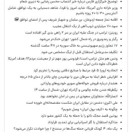
توضیح خبرگزاری فارس درباره خبر انتصاب محسن رضایی به دبیری شعام
وزیر خزانه داری آمریکا: شاید امروز یا فردا، شاهد دستیابی به یک توافق، شامل
آتش‌بس ۳۰ تا ۶۰ روزه باشیم
اقامه نماز جمعه اردوغان، بن ‌سلمان و شهباز شریف پس از امضای توافق
سود ۷۰ میلیاردی ذوب‌آهن از یک انتقال عجیب
رویترز: ترامپ در جنگ علیه ایران بر سر ۲ راهی بدی گیر افتاده است
رگبار و رعدوبرق در راه شمال کشور؛ تهران خنک‌تر می‌شود
۱۷ تجاوز رژیم صهیونیستی به خاک سوریه در ۴۸ ساعت گذشته
تکلیف مدیرعامل استقلال قبل از لیگ مشخص می شود
ونس هم مثل ترامپ است/ فردوسی پور مهم تر از معیشت مردم؟!/ هدف آمریکا
خطرناک جلوه دادن ایران است
اتحادیه اروپا ۵ فرد مرتبط با صنایع دفاعی روسیه را تحریم کرد
افزایش خطر ابتلا به سرطان مری با نوشیدن چای بالاتر از دمای ۶۵ درجه
هشدار درباره فروش حواله‌های صوری خودروهای وارداتی
یکطرفه شدن جاده چالوس و آزادراه تهران–شمال از ساعت ۱۴
انصارالله: متجاوزان سعودی در یمن در امان نخواهند بود
علی اکبری: دشمن در مقابل ایران شکست مفتضحانه‌ای خورده است
چگونه به «کیف پول ایران» وصل شویم؟
پوتین قصد محک ناتو را با حمله به یک کشور عضو دارد
مذاکره استقلال با گلر اسپانیایی برای تمدید قرارداد
یک ماه، ۴ کودک قربانی حمله سگ‌ها در سنندج / چرا حوادث تکرار می‌شود؟