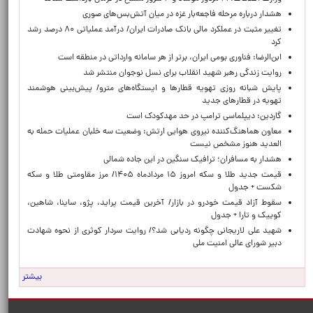
هشدار درباره مرحله فاجعه‌بار غزه در میان آتش‌بس‌های صوری
تغییر مثبت در عملکرد مالی بانک صادرات ایران/ درآمد عملیاتی ۸۰ درصد رشد
کرد
ابن‌الرضا: فناوری بومی ایران، برتر از هر سامانه وارداتی در منطقه است
روایت زندگی رهبر شهید انقلاب برای نسل نوجوان منتشر شد
پایش شبانه روزی تهویه قطارها و ایستگاه‌های مترو/ پیش‌بینی هوشمند
تهویه در قطارهای جدید
گاردین: دیپلماسی ترامپ در حد مهدکودک است
معاون هماهنگ‌کننده نیروی هوایی ارتش: وضعیت سه خلبان عملیات حمله به
العدید هنوز مشخص نیست
هشدار به مسافران؛ ترافیک سنگین در این جاده شمالی
قیمت جدید طلا و سکه امروز ۱۵ مردادماه ۱۴۰۵/ مرز مقاومتی طلا و سکه
شکست + جدول
سقوط آزاد قیمت خودرو در بازار/ آخرین قیمت پراید، پژو، ساینا، شاهین،
کوییک و تارا + جدول
شهید علی لاریجانی چگونه ردیابی شد؟/ روایت سردار کوثری از نحوه شهادت
دبیر شورای عالی امنیت ملی
بیشتر