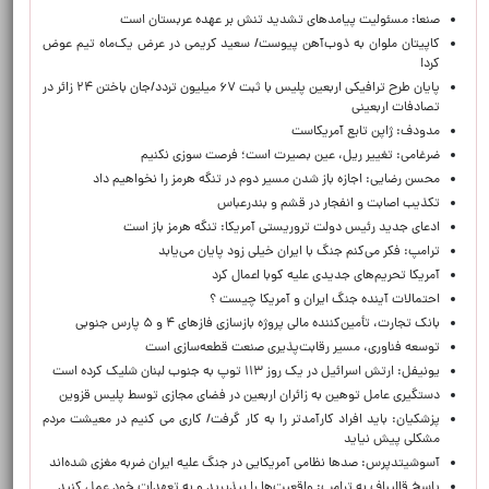
صنعا: مسئولیت پیامدهای تشدید تنش بر عهده عربستان است
کاپیتان ملوان به ذوب‌آهن پیوست/ سعید کریمی در عرض یک‌ماه تیم عوض
کرد!
پایان طرح ترافیکی اربعین پلیس با ثبت ۶۷ میلیون تردد/جان باختن ۲۴ زائر در
تصادفات اربعینی
مدودف: ژاپن تابع آمریکاست
ضرغامی: تغییر ریل، عین بصیرت است؛ فرصت سوزی نکنیم
محسن رضایی: اجازه باز شدن مسیر دوم در تنگه هرمز را نخواهیم داد
تکذیب اصابت و انفجار در قشم و بندرعباس
ادعای جدید رئیس دولت تروریستی آمریکا: تنگه هرمز باز است
ترامپ: فکر می‌کنم جنگ با ایران خیلی زود پایان می‌یابد
آمریکا تحریم‌های جدیدی علیه کوبا اعمال کرد
احتمالات آینده جنگ ایران و آمریکا چیست ؟
بانک تجارت، تأمین‌کننده مالی پروژه بازسازی فازهای ۴ و ۵ پارس جنوبی
توسعه فناوری، مسیر رقابت‌پذیری صنعت قطعه‌سازی است
یونیفل: ارتش اسرائیل در یک روز ۱۱۳ توپ به جنوب لبنان شلیک کرده است
دستگیری عامل توهین به زائران اربعین در فضای مجازی توسط پلیس قزوین
پزشکیان: باید افراد کارآمدتر را به کار گرفت/ کاری می کنیم در معیشت مردم
مشکلی پیش نیاید
آسوشیتدپرس: صدها نظامی آمریکایی در جنگ علیه ایران ضربه مغزی شده‌اند
پاسخ قالیباف به ترامپ: واقعیت‌ها را بپذیرید و به تعهدات خود عمل کنید