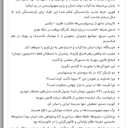
پایان بی‌نتیجه مذاکرات دولت لبنان و رژیم صهیونیستی در رم ایتالیا
فوری؛ شرط جدید بازنشستگی اعلام شد/ این افراد برای بازنشستگی باید ۵
سال بیشتر خدمت کنند
کاپیتان سابق از پرسپولیسی‌ها حلالیت طلبید + عکس
ادعای شبکه «الحدث» درباره ایجاد گذرگاه موقت در تنگه هرمز
یحیی سریع: مواضع مزدوران سعودی را با موشک بالستیک و پهپاد در هم
شکستیم
حزب‌الله: دولت لبنان مذاکرات و امتیازدهی به تل‌آویو را متوقف کند
عجیب اما واقعی:رقم فسخ قرارداد رضاییان با استقلال فقط ۱۰۰میلیون تومان!
اصلاح قانون مهریه به دستورکار مجلس بازگشت
این خوراکی‌ها را بخورید تا آلزایمر نگیرید
دو بازیکن آزاد در راه پیوستن به پرسپولیس
چرا خداوند بر خوردن این ۳ میوه تأکید کرده است؟!
چرا قیمت طلا در ایران با بازار جهانی متفاوت است؟
پژوپارس ۶۴۰ میلیون تومان شد/ جدول قیمت مدل‌های مختلف خودرو
درخواست یک نماینده مجلس از قالیباف درباره قانون مهریه
کویت دستور تعطیلی تنها مدرسه ایرانی را صادر کرد
یک‌ سوم صهیونیست‌ها در برابر حملات موشکی بی دفاع هستند
پزشکیان: مشروطه نقطه عطف بیداری و آزادی‌خواهی ملت ایران بود/ مشروطه
نخستین تجربه نظام پارلمانی و قانون‌گرایی را در خاورمیانه بود