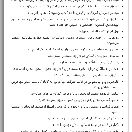
مردم درباره قیمت بنزین چه می‌گویند؟/ این رقم برای قیمت بنزین منطقی است
توافق هرمز در حال شکل‌گیری است؛ اما نه توافقی که ترامپ می‌خواست
دردسر همزمان آمریکا و اوکراین با ته کشیدن موشک های پاتریوت
آیا بنزین گران می‌شود؟/ نماینده مجلس: در شرایط جنگی افزایش قیمت بنزین
پیامدهای گسترده اجتماعی و امنیتی خواهد داشت
اول اینترنت، حالا آب و برق؟!
رونمایی از جدی‌ترین مشتری رامین رضاییان؛ بمب نقل‌وانتقالات منفجر
می‌شود؟
فیدان: به حمایت از مذاکرات میان ایران و آمریکا ادامه خواهیم داد
مصوبه تسهیلات گمرکی در شرایط اضطرار تمدید شد
زلنسکی: دو پالایشگاه روسیه را هدف قرار دادیم
هشدار به مالکان درباره تخلیه مستاجران / شرایط جدید تمدید اجاره اعلام شد
حقوق چند میلیاردی، پاداش سقوط به لیگ یک!
کلاهبرداری و پولشویی در قالب شرکت مهاجرتی به کانادا/ دست مدیر مهاجرتی
با ۳۰۰ شاکی رو شد
بیانیه خانواده شهید لاریجانی درباره برخی گمانه‌زنی‌های رسانه‌ای
انصارالله: عربستان راهی جز پس دادن حقوق یمنی‌ها ندارد
ادعای نماینده مجلس درباره «نحوه ردزنی محل استقرار شهید لاریجانی» صحت
ندارد
اعمال ضریب ۲.۷ برای اینترنت بین‌الملل صحت ندارد
رگبار پراکنده در نیمه شمالی استان تهران تا شنبه
وزارت اطلاعات: ۲۱ مزدور موساد و ۴ شرور مسلح در کرمان بازداشت شدند