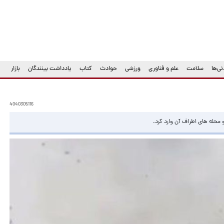
ی‌ها
سلامت
علم و فناوری
ورزشی
حوادث
کتاب
یادداشت بینندگان
بازار
4040305116
 محله های اطراف آن وارد کرد.