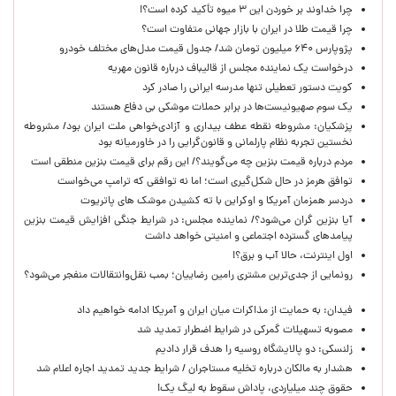
چرا خداوند بر خوردن این ۳ میوه تأکید کرده است؟!
چرا قیمت طلا در ایران با بازار جهانی متفاوت است؟
پژوپارس ۶۴۰ میلیون تومان شد/ جدول قیمت مدل‌های مختلف خودرو
درخواست یک نماینده مجلس از قالیباف درباره قانون مهریه
کویت دستور تعطیلی تنها مدرسه ایرانی را صادر کرد
یک‌ سوم صهیونیست‌ها در برابر حملات موشکی بی دفاع هستند
پزشکیان: مشروطه نقطه عطف بیداری و آزادی‌خواهی ملت ایران بود/ مشروطه
نخستین تجربه نظام پارلمانی و قانون‌گرایی را در خاورمیانه بود
مردم درباره قیمت بنزین چه می‌گویند؟/ این رقم برای قیمت بنزین منطقی است
توافق هرمز در حال شکل‌گیری است؛ اما نه توافقی که ترامپ می‌خواست
دردسر همزمان آمریکا و اوکراین با ته کشیدن موشک های پاتریوت
آیا بنزین گران می‌شود؟/ نماینده مجلس: در شرایط جنگی افزایش قیمت بنزین
پیامدهای گسترده اجتماعی و امنیتی خواهد داشت
اول اینترنت، حالا آب و برق؟!
رونمایی از جدی‌ترین مشتری رامین رضاییان؛ بمب نقل‌وانتقالات منفجر می‌شود؟
فیدان: به حمایت از مذاکرات میان ایران و آمریکا ادامه خواهیم داد
مصوبه تسهیلات گمرکی در شرایط اضطرار تمدید شد
زلنسکی: دو پالایشگاه روسیه را هدف قرار دادیم
هشدار به مالکان درباره تخلیه مستاجران / شرایط جدید تمدید اجاره اعلام شد
حقوق چند میلیاردی، پاداش سقوط به لیگ یک!