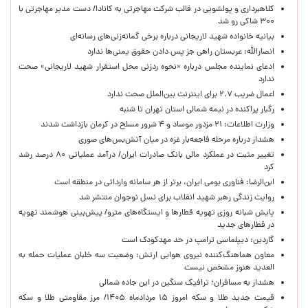
کلاهبرداری و پولشویی در قالب شرکت مهاجرتی به کانادا/ دست مدیر مهاجرتی با
۳۰۰ شاکی رو شد
بیانیه خانواده شهید لاریجانی درباره برخی گمانه‌زنی‌های رسانه‌ای
انصارالله: عربستان راهی جز پس دادن حقوق یمنی‌ها ندارد
ادعای نماینده مجلس درباره «نحوه ردزنی محل استقرار شهید لاریجانی» صحت
ندارد
اعمال ضریب ۲.۷ برای اینترنت بین‌الملل صحت ندارد
رگبار پراکنده در نیمه شمالی استان تهران تا شنبه
وزارت اطلاعات: ۲۱ مزدور موساد و ۴ شرور مسلح در کرمان بازداشت شدند
هشدار درباره مرحله فاجعه‌بار غزه در میان آتش‌بس‌های صوری
تغییر مثبت در عملکرد مالی بانک صادرات ایران/ درآمد عملیاتی ۸۰ درصد رشد
کرد
ابن‌الرضا: فناوری بومی ایران، برتر از هر سامانه وارداتی در منطقه است
روایت زندگی رهبر شهید انقلاب برای نسل نوجوان منتشر شد
پایش شبانه روزی تهویه قطارها و ایستگاه‌های مترو/ پیش‌بینی هوشمند تهویه
در قطارهای جدید
گاردین: دیپلماسی ترامپ در حد مهدکودک است
معاون هماهنگ‌کننده نیروی هوایی ارتش: وضعیت سه خلبان عملیات حمله به
العدید هنوز مشخص نیست
هشدار به مسافران؛ ترافیک سنگین در این جاده شمالی
قیمت جدید طلا و سکه امروز ۱۵ مردادماه ۱۴۰۵/ مرز مقاومتی طلا و سکه