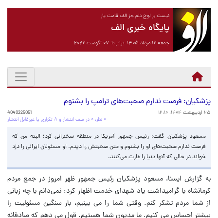
نیست بر لوح دلم جز الف قامت یار
پایگاه خبری الف
جمعه ۱۶ مرداد ۱۴۰۵ برابر با ۰۷ آگوست ۲۰۲۶
پزشکیان: فرصت ندارم صحبت‌های ترامپ را بشنوم
۲۵ اردیبهشت ۱۴۰۴، ۱۲:۱۰
4040225051
۰ نظر، ۰ در صف انتشار و ۸ تکراری یا غیرقابل انتشار
مسعود پزشکیان گفت: رئیس جمهور آمریکا در منطقه سخنرانی کرد؛ البته من که
فرصت ندارم صحبت‌های او را بشنوم و متن صحبتش را دیدم. او مسئولان ایرانی را دزد
خواند در حالی که آنها دنیا را غارت می‌کنند.
به گزارش ایسنا، مسعود پزشکیان رئیس جمهور ظهر امروز در جمع مردم
کرمانشاه با گرامیداشت یاد شهدای خدمت اظهار کرد: نمی‌دانم با چه زبانی
از شما مردم تشکر کنم. وقتی شما را می بینیم، بار سنگین مسئولیت را
بیشتر احساس می کنیم. ما مدیون شما هستیم. قول می دهم که صادقانه