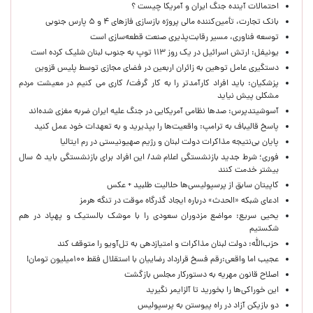
احتمالات آینده جنگ ایران و آمریکا چیست ؟
بانک تجارت، تأمین‌کننده مالی پروژه بازسازی فازهای ۴ و ۵ پارس جنوبی
توسعه فناوری، مسیر رقابت‌پذیری صنعت قطعه‌سازی است
یونیفل: ارتش اسرائیل در یک روز ۱۱۳ توپ به جنوب لبنان شلیک کرده است
دستگیری عامل توهین به زائران اربعین در فضای مجازی توسط پلیس قزوین
پزشکیان: باید افراد کارآمدتر را به کار گرفت/ کاری می کنیم در معیشت مردم
مشکلی پیش نیاید
آسوشیتدپرس: صدها نظامی آمریکایی در جنگ علیه ایران ضربه مغزی شده‌اند
پاسخ قالیباف به ترامپ: واقعیت‌ها را بپذیرید و به تعهدات خود عمل کنید
پایان بی‌نتیجه مذاکرات دولت لبنان و رژیم صهیونیستی در رم ایتالیا
فوری؛ شرط جدید بازنشستگی اعلام شد/ این افراد برای بازنشستگی باید ۵ سال
بیشتر خدمت کنند
کاپیتان سابق از پرسپولیسی‌ها حلالیت طلبید + عکس
ادعای شبکه «الحدث» درباره ایجاد گذرگاه موقت در تنگه هرمز
یحیی سریع: مواضع مزدوران سعودی را با موشک بالستیک و پهپاد در هم
شکستیم
حزب‌الله: دولت لبنان مذاکرات و امتیازدهی به تل‌آویو را متوقف کند
عجیب اما واقعی:رقم فسخ قرارداد رضاییان با استقلال فقط ۱۰۰میلیون تومان!
اصلاح قانون مهریه به دستورکار مجلس بازگشت
این خوراکی‌ها را بخورید تا آلزایمر نگیرید
دو بازیکن آزاد در راه پیوستن به پرسپولیس