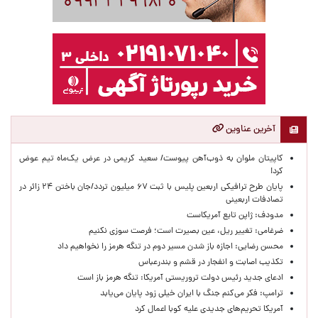
آخرین عناوین
کاپیتان ملوان به ذوب‌آهن پیوست/ سعید کریمی در عرض یک‌ماه تیم عوض
کرد!
پایان طرح ترافیکی اربعین پلیس با ثبت ۶۷ میلیون تردد/جان باختن ۲۴ زائر در
تصادفات اربعینی
مدودف: ژاپن تابع آمریکاست
ضرغامی: تغییر ریل، عین بصیرت است؛ فرصت سوزی نکنیم
محسن رضایی: اجازه باز شدن مسیر دوم در تنگه هرمز را نخواهیم داد
تکذیب اصابت و انفجار در قشم و بندرعباس
ادعای جدید رئیس دولت تروریستی آمریکا: تنگه هرمز باز است
ترامپ: فکر می‌کنم جنگ با ایران خیلی زود پایان می‌یابد
آمریکا تحریم‌های جدیدی علیه کوبا اعمال کرد