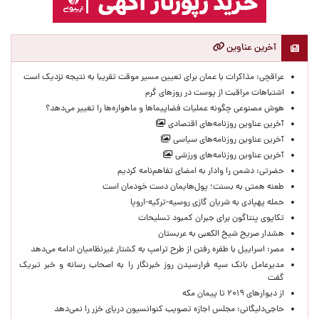
آخرین عناوین
عراقچی: مذاکرات با عمان برای تعیین مسیر موقت تقریبا به نتیجه نزدیک است
اشتباهات مراقبت از پوست در روزهای گرم
هوش مصنوعی چگونه عملیات فضاپیماها و ماهواره‌ها را تغییر می‌دهد؟
آخرین عناوین روزنامه‌های اقتصادی
آخرین عناوین روزنامه‌های سیاسی
آخرین عناوین روزنامه‌های ورزشی
حضرتی: دشمن را وادار به امضای تفاهم‌نامه کردیم
طعنه همتی به بسنت؛ پول‌هایمان دست خودمان است
حمله پهپادی به شریان گازی روسیه-ترکیه-اروپا
تکاپوی پنتاگون برای جبران کمبود تسلیحات
هشدار صریح شیخ الکعبی به عربستان
مصر: اسراییل با طفره رفتن از طرح ترامپ به کشتار غیرنظامیان ادامه می‌دهد
مدیرعامل بانک سپه فرارسیدن روز خبرنگار را به اصحاب رسانه و خبر تبریک
گفت
از دیوارهای ۲۰۱۹ تا پیمان مکه
حاجی‌دلیگانی: مجلس اجازه تصویب کنوانسیون دریای خزر را نمی‌دهد