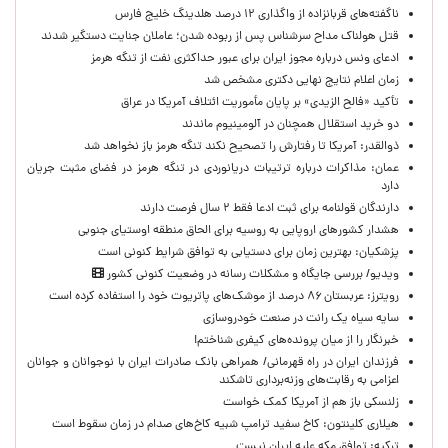
ناگفته‌های قربانزاده از واگذاری ۱۲ درصد هلدینگ خلیج فارس
قتل هولناک مداح سرشناس پس از ربوده شدن؛ عاملان جنایت دستگیر شدند
ادعای ونس درباره مجوز ایران برای عبور حداکثری نفت از تنگه هرمز
زمان اعلام نتایج نهایی دکتری مشخص شد
تأکید «فالح الزیدی» بر پایان مأموریت ائتلاف آمریکا در عراق
دو خرید استقلال همچنان در آلومینیوم ماندند
ذوالقدر: آمریکا تا رفتارش را تصحیح نکند تنگه هرمز باز نخواهد شد
عمان: مذاکرات درباره ترتیبات دریانوردی در تنگه هرمز در فضای مثبت جریان
دارد
دارندگان قولنامه برای ثبت ادعا فقط ۲ سال فرصت دارند
هشدار کشورهای اروپایی به روسیه برای الحاق منطقه اوستیای جنوبی
پزشکیان‌: بهترین زمان برای دستیابی به توافق شرایط کنونی است
ویدیو/ بررسی جایگاه و مشکلات رسانه در وضعیت کنونی کشور
رویترز: عربستان ۸۶ درصد از موشک‌های پاتریوت خود را استفاده کرده است
سایه سیاه یک رانت در صنعت خودروسازی
خبرنگار را از میان پرونده‌های کیفری شناختم!
​فرزندان ایران در راه قهرمانی/ همراهی بانک صادرات ایران با نوجوانان و جوانان
اعزامی به رقابت‌های وزنه‌برداری تاشکند
زلنسکی باز هم از آمریکا کمک خواست
هیلاری کلینتون: کاخ سفید ترامپ شبیه کاخ‌های صدام در زمان سقوط است
ترکیه: توافق مکه علیه ایران نیست