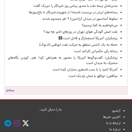
مدیرعامل بیمه ملت با صدور پیامی روز خبرنگار را تبریک گفت
رسانه‌های ایران در بن‌بست اعتماد/ از شهروندخبرنگار تا باج‌نیوزها
سقوط آسانسور در میدان آرژانتین/ ۹ نفر مصدوم شدند
می‌خواهیم به کجا برسیم؟
علت اصلی آلودگی هوای تهران در روزهای اخیر چه بود؟
پزشکیان: آمریکا استعمارگر و قاتل است
حمله به یک کشتی متعلق به شرکت نفت ابوظبی (ادنوک)
رسانه رکن حکمرانی کارآمد است
پزشکیان: گفت‌وگوها آمریکا را مجبور به همراهی کرد/ هنر، آوردن نگاه‌های
مشترک به میدان است
آمریکا لامرد را با بمب فسفری بمباران کرده است
عراقچی: توافق با عمان نزدیک است
بیشتر
ما را دنبال کنید.
آرشیو
آخرین خبرها
ارتباط با ما
درباره ما