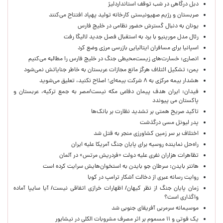
دبل درگاهی در شب توقف استانداردلیژ
صربستان و رژیم صهیونیستی کارخانه تولید پهپاد افتتاح می‌کنند
یونان به دنبال گسترش حضور نظامی در خلیج فارس
رئال مدل مورینیو با برد به استقبال فصل جدید لالیگا رفت
اسپانیا برای مسافران ایتالیایی بازرسی مرزی وضع کرد
انصاری: خسارت‌های زیست‌محیطی جنگ در خلیج فارس را مطالبه‌ می‌کنیم
یمن: تشکیل ائتلاف هرگز مانع مجازات عربستان به خاطر جنایاتش نمی‌شود
هشدار بیمه مرکزی به ۸ شرکت بیمه‌ای؛ اصلاح نکنید، تعلیق می‌شوید
فیدان: ایران هدف پیمان دفاعی مکه نیست/مصر به جمع ترکیه، عربستان و
پاکستان می پیوندد
تاکید صریح همتی بر تشدید نظارت بر بانک‌ها
پدر لیونل مسی درگذشت
اختلاف بر سر زمین کشاورزی منجر به قتل شد
راه‌حل نماینده روسیه برای پایان جنگ آمریکا علیه ایران
تظاهرات هزاران نفری علیه دولت «فردریش مرتس» در آلمان
هانتر بایدن: سرطان جو بایدن به استخوان‌هایش سرایت کرده است
روایت رسانه عبری از دخالت آشکار ترامپ در کوبا
زمان پایان جنگ از نظر کیهان/ اظهارات خرازی اتفاقی نیست/ آیا سایپا آماده
واگذاری است؟
موسیمانه سرمربی آفریقای جنوبی شد
یک فوتی و ۱۱ مسموم بر اثر مصرف مشروبات الکلی در نیشابور